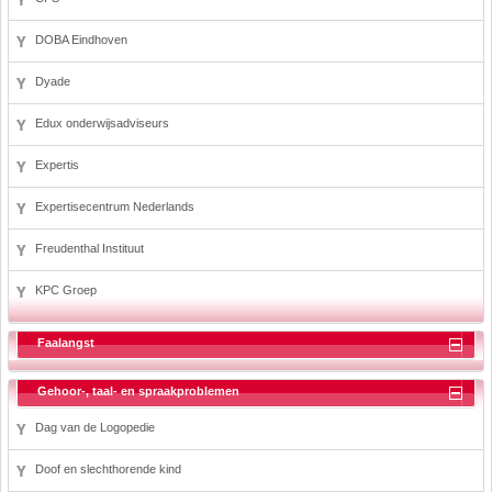
DOBA Eindhoven
Dyade
Edux onderwijsadviseurs
Expertis
Expertisecentrum Nederlands
Freudenthal Instituut
KPC Groep
Faalangst
Gehoor-, taal- en spraakproblemen
Dag van de Logopedie
Doof en slechthorende kind