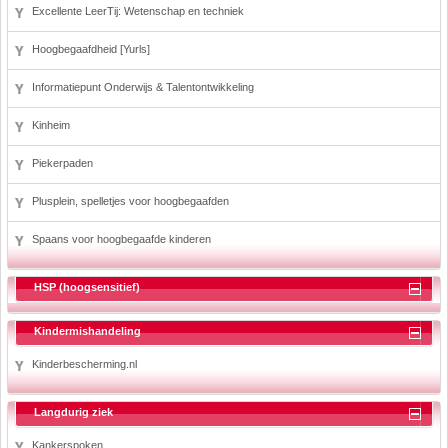
Excellente LeerTij: Wetenschap en techniek
Hoogbegaafdheid [Yurls]
Informatiepunt Onderwijs & Talentontwikkeling
Kinheim
Piekerpaden
Plusplein, spelletjes voor hoogbegaafden
Spaans voor hoogbegaafde kinderen
HSP (hoogsensitief)
Kindermishandeling
Kinderbescherming.nl
Langdurig ziek
Kankerspoken