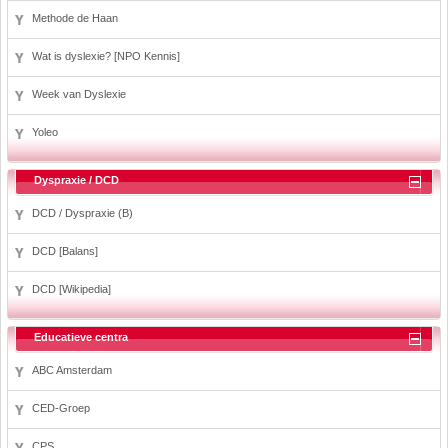
Methode de Haan
Wat is dyslexie? [NPO Kennis]
Week van Dyslexie
Yoleo
Dyspraxie / DCD
DCD / Dyspraxie (B)
DCD [Balans]
DCD [Wikipedia]
Educatieve centra
ABC Amsterdam
CED-Groep
CPS