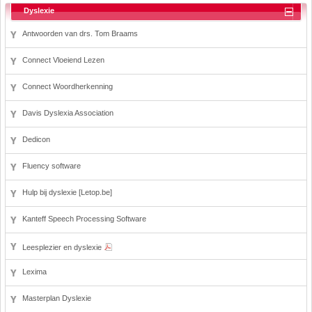
Dyslexie
Antwoorden van drs. Tom Braams
Connect Vloeiend Lezen
Connect Woordherkenning
Davis Dyslexia Association
Dedicon
Fluency software
Hulp bij dyslexie [Letop.be]
Kanteff Speech Processing Software
Leesplezier en dyslexie
Lexima
Masterplan Dyslexie