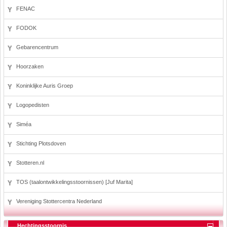
FENAC
FODOK
Gebarencentrum
Hoorzaken
Koninklijke Auris Groep
Logopedisten
Siméa
Stichting Plotsdoven
Stotteren.nl
TOS (taalontwikkelingsstoornissen) [Juf Marita]
Vereniging Stottercentra Nederland
Hechtingsstoornis