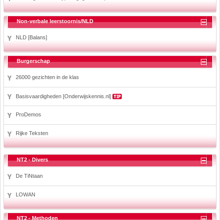
Non-verbale leerstoornis/NLD
NLD [Balans]
Burgerschap
26000 gezichten in de klas
Basisvaardigheden [Onderwijskennis.nl]
ProDemos
Rijke Teksten
NT2 - Divers
De TiNtaan
LOWAN
NT2 - Methoden