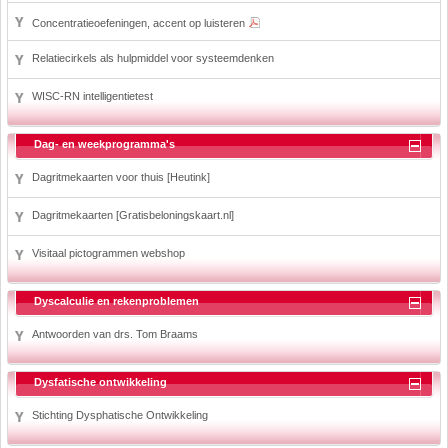
Concentratieoefeningen, accent op luisteren
Relatiecirkels als hulpmiddel voor systeemdenken
WISC-RN intelligentietest
Dag- en weekprogramma's
Dagritmekaarten voor thuis [Heutink]
Dagritmekaarten [Gratisbeloningskaart.nl]
Visitaal pictogrammen webshop
Dyscalculie en rekenproblemen
Antwoorden van drs. Tom Braams
Dysfatische ontwikkeling
Stichting Dysphatische Ontwikkeling