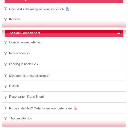
Checklist zelfstandig werken, leerkracht
Kinheim
Sociaal / emotioneel
Complimenten oefening
Interactiewijzer
Leerling in beeld LVS
Mijn gebruikershandleiding
ReChill
Rustkaarten [Yurls Shop]
Ruzie in de klas? Oefeningen voor beter sfeer
Thomas Gordon