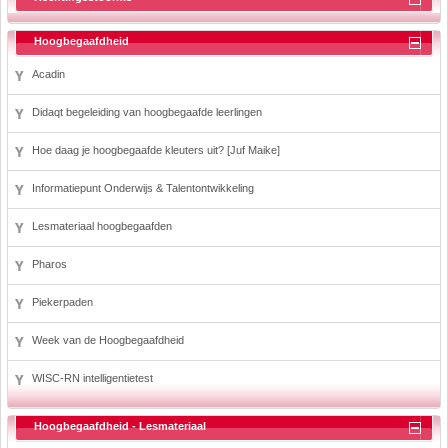
Hoogbegaafdheid
Acadin
Didaqt begeleiding van hoogbegaafde leerlingen
Hoe daag je hoogbegaafde kleuters uit? [Juf Maike]
Informatiepunt Onderwijs & Talentontwikkeling
Lesmateriaal hoogbegaafden
Pharos
Piekerpaden
Week van de Hoogbegaafdheid
WISC-RN intelligentietest
Hoogbegaafdheid - Lesmateriaal