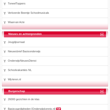
ToneelToppers
Verkeerde Beentje Schoolmusicals
Waarvan Acte
Nieuws en achtergronden
Jeugdjournaal
Nieuwsbrief Basisonderwijs
OnderwijsNieuwsDienst
Schoolvakanties NL
Wij-leren.nl
Burgerschap
26000 gezichten in de klas
Basisvaardigheden [Onderwijskennis.nl]