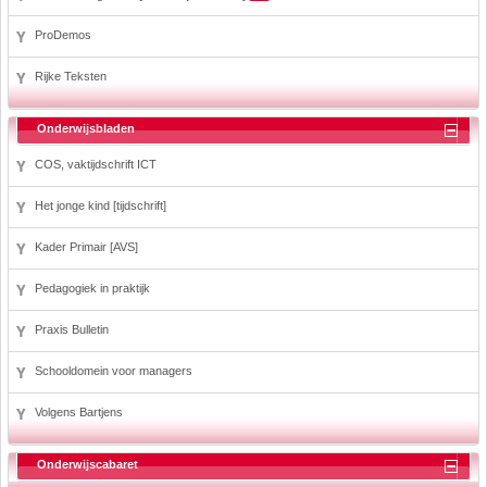
ProDemos
Rijke Teksten
Onderwijsbladen
COS, vaktijdschrift ICT
Het jonge kind [tijdschrift]
Kader Primair [AVS]
Pedagogiek in praktijk
Praxis Bulletin
Schooldomein voor managers
Volgens Bartjens
Onderwijscabaret