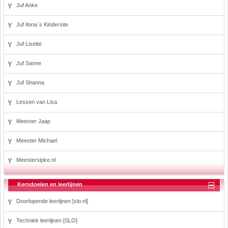
Juf Anke
Juf Ilona´s Kindersite
Juf Lisette
Juf Sanne
Juf Shanna
Lessen van Lisa
Meester Jaap
Meester Michael
Meestersipke.nl
Kerndoelen en leerlijnen
Doorlopende leerlijnen [slo.nl]
Techniek leerlijnen [SLO]