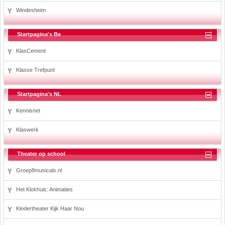
Windesheim
Startpagina's Be
KlasCement
Klasse Trefpunt
Startpagina's NL
Kennisnet
Klaswerk
Theater op school
Groep8musicals.nl
Het Klokhuis: Animaties
Kindertheater Kijk Haar Nou