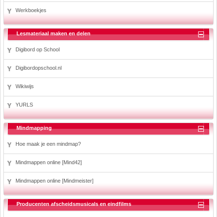
Werkboekjes
Lesmateriaal maken en delen
Digibord op School
Digibordopschool.nl
Wikiwijs
YURLS
Mindmapping
Hoe maak je een mindmap?
Mindmappen online [Mind42]
Mindmappen online [Mindmeister]
Producenten afscheidsmusicals en eindfilms