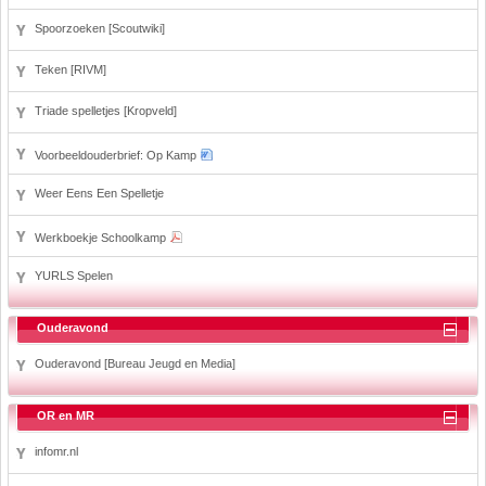
Spoorzoeken [Scoutwiki]
Teken [RIVM]
Triade spelletjes [Kropveld]
Voorbeeldouderbrief: Op Kamp
Weer Eens Een Spelletje
Werkboekje Schoolkamp
YURLS Spelen
Ouderavond
Ouderavond [Bureau Jeugd en Media]
OR en MR
infomr.nl