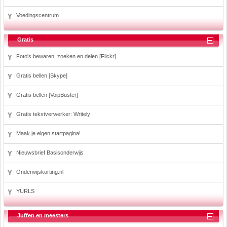
Voedingscentrum
Gratis
Foto's bewaren, zoeken en delen [Flickr]
Gratis bellen [Skype]
Gratis bellen [VoipBuster]
Gratis tekstverwerker: Writely
Maak je eigen startpagina!
Nieuwsbrief Basisonderwijs
Onderwijskorting.nl
YURLS
Juffen en meesters