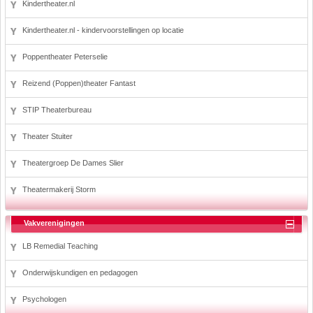
Kindertheater.nl
Kindertheater.nl - kindervoorstellingen op locatie
Poppentheater Peterselie
Reizend (Poppen)theater Fantast
STIP Theaterbureau
Theater Stuiter
Theatergroep De Dames Slier
Theatermakerij Storm
Vakverenigingen
LB Remedial Teaching
Onderwijskundigen en pedagogen
Psychologen