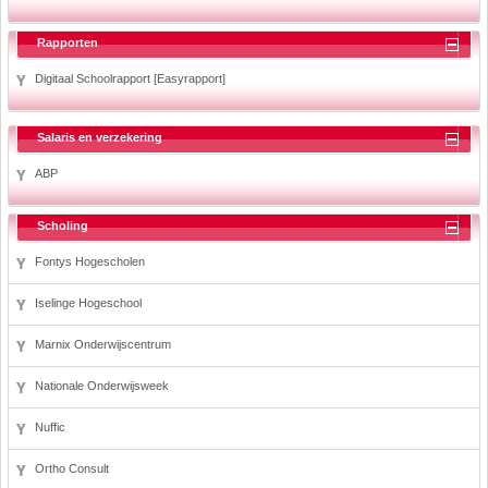
Rapporten
Digitaal Schoolrapport [Easyrapport]
Salaris en verzekering
ABP
Scholing
Fontys Hogescholen
Iselinge Hogeschool
Marnix Onderwijscentrum
Nationale Onderwijsweek
Nuffic
Ortho Consult