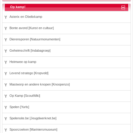
Op kamp!
Asterix en Obelixkamp
Bonte avond [Kunst en cultuur]
Dierensporen [Natuurmonumenten]
Geheimschrift [Indabagroep]
Heimwee op kamp
Levend stratego [Kropveld]
Mastworp en andere knopen [Knoopenzo]
Op Kamp [ScoutWiki]
Spelen [Yurls]
Spelensite.be [Jeugdwerknet.be]
Spoorzoeken [Mariniersmuseum]