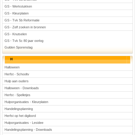
GS - Werkstukken
GS - Kleurplaten
GS - Tvk 5b Reformatie
GS - Zelf zoeken in bronnen
GS - Knutselen
GS - Tvk 5c 80 jaar oorlog
Gulden Sporenslag
H
Halloween
Herfst - Schooltv
Hulp aan ouders
Halloween - Downloads
Herfst - Spelletjes
Hulporganisaties - Kleurplaten
Handelingsplanning
Herfst op het digibord
Hulporganisaties - Lesidee
Handelingsplanning - Downloads