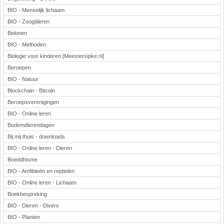
BIO - Menselijk lichaam
BIO - Zoogdieren
Belonen
BIO - Methoden
Biologie voor kinderen [Meestersipke.nl]
Beroepen
BIO - Natuur
Blockchain - Bitcoin
Beroepsverenigingen
BIO - Online leren
Bodemdierendagen
Bij mij thuis - downloads
BIO - Online leren - Dieren
Boeddhisme
BIO - Amfibieën en reptielen
BIO - Online leren - Lichaam
Boekbespreking
BIO - Dieren - Divers
BIO - Planten