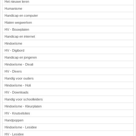
Het nieuwe leren
Humanisme
Handicap en computer
Hiaten wegwerken
HV - Bouwplaten
Handicap en internet
Hindoeïsme
HV - Digibord
Handicap en jongeren
Hindoeïsme - Divali
HV - Divers
Handig voor ouders
Hindoeïsme - Holi
HV - Downloads
Handig voor schoolleiders
Hindoeïsme - Kleurplaten
HV - Knutselsites
Handpoppen
Hindoeïsme - Lesidee
HV - Lesidee