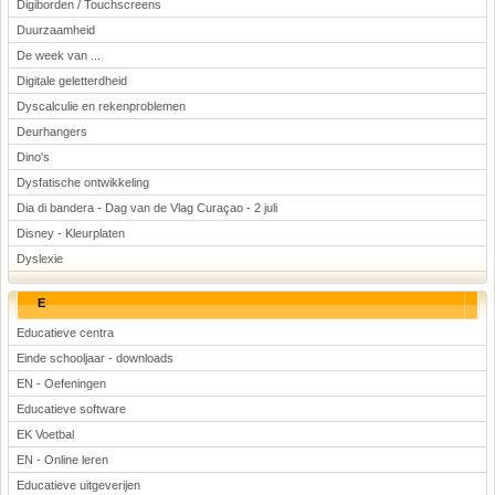
Digiborden / Touchscreens
Duurzaamheid
De week van ...
Digitale geletterdheid
Dyscalculie en rekenproblemen
Deurhangers
Dino's
Dysfatische ontwikkeling
Dia di bandera - Dag van de Vlag Curaçao - 2 juli
Disney - Kleurplaten
Dyslexie
E
Educatieve centra
Einde schooljaar - downloads
EN - Oefeningen
Educatieve software
EK Voetbal
EN - Online leren
Educatieve uitgeverijen