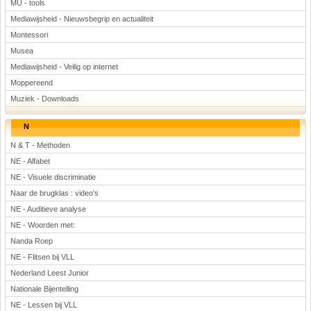
MU - tools
Mediawijsheid - Nieuwsbegrip en actualiteit
Montessori
Musea
Mediawijsheid - Veilig op internet
Moppereend
Muziek - Downloads
N
N & T - Methoden
NE - Alfabet
NE - Visuele discriminatie
Naar de brugklas : video's
NE - Auditieve analyse
NE - Woorden met:
Nanda Roep
NE - Flitsen bij VLL
Nederland Leest Junior
Nationale Bijentelling
NE - Lessen bij VLL