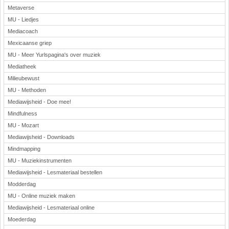
Metaverse
MU - Liedjes
Mediacoach
Mexicaanse griep
MU - Meer Yurlspagina's over muziek
Mediatheek
Milieubewust
MU - Methoden
Mediawijsheid - Doe mee!
Mindfulness
MU - Mozart
Mediawijsheid - Downloads
Mindmapping
MU - Muziekinstrumenten
Mediawijsheid - Lesmateriaal bestellen
Modderdag
MU - Online muziek maken
Mediawijsheid - Lesmateriaal online
Moederdag