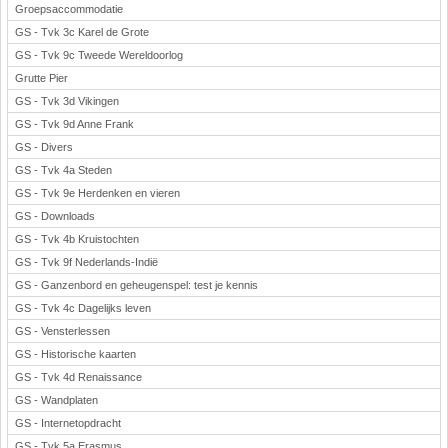
Groepsaccommodatie
GS - Tvk 3c Karel de Grote
GS - Tvk 9c Tweede Wereldoorlog
Grutte Pier
GS - Tvk 3d Vikingen
GS - Tvk 9d Anne Frank
GS - Divers
GS - Tvk 4a Steden
GS - Tvk 9e Herdenken en vieren
GS - Downloads
GS - Tvk 4b Kruistochten
GS - Tvk 9f Nederlands-Indië
GS - Ganzenbord en geheugenspel: test je kennis
GS - Tvk 4c Dagelijks leven
GS - Vensterlessen
GS - Historische kaarten
GS - Tvk 4d Renaissance
GS - Wandplaten
GS - Internetopdracht
GS - Tvk 5a Erasmus