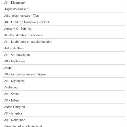
AK - Kleurplaten
Angststoornissen
Afscheidsmusicals - Tips
AK - Land- en tuinbouw / veeteelt
Annie M.G. Schmidt
AI - Kunstmatige Intelligentie
AK - Luchtfoto's en satellietbeelden
Anton de Kom
AK - Aardbevingen
AK - Methoden
Aruba
AK - Aardbevingen en vulkanen
AK - Mijnbouw
Arubadag
AK - Afrika
AK - Milieu
Astrid Lindgren
AK - Amerika
AK - Nederland
Attractieparken - buitenland