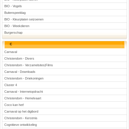
BIO - Vogels
Buitenspeeldag
BIO - Kleurplaten seizoenen
BIO - Weekdieren
Burgerschap
C
Carnaval
Christendom - Divers
Christendom - Verzamelsites|Films
Carnaval - Downloads
Christendom - Driekoningen
Cluster 4
Carnaval - Internetopdracht
Christendom - Hemelvaart
Coco kan het!
Carnaval op het digibord
Christendom - Kerstmis
Cognitieve ontwikkeling