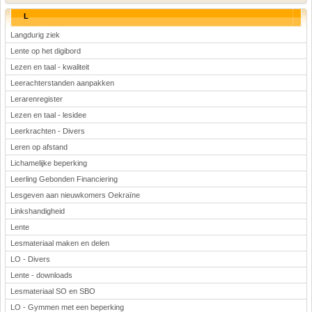
L
Langdurig ziek
Lente op het digibord
Lezen en taal - kwaliteit
Leerachterstanden aanpakken
Lerarenregister
Lezen en taal - lesidee
Leerkrachten - Divers
Leren op afstand
Lichamelijke beperking
Leerling Gebonden Financiering
Lesgeven aan nieuwkomers Oekraïne
Linkshandigheid
Lente
Lesmateriaal maken en delen
LO - Divers
Lente - downloads
Lesmateriaal SO en SBO
LO - Gymmen met een beperking