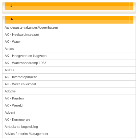
#
A
Aangepaste vakanties/logeerhuizen
AK - Heelal/ruimtevaart
AK - Water
Acties
AK - Hoogveen en laagveen
AK - Watersnoodramp 1953
ADHD
AK - Internetopdracht
AK - Weer en klimaat
Adoptie
AK - Kaarten
AK - Wereld
Advent
AK - Kernenergie
Ambulante begeleiding
Advies / Interim Management