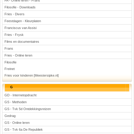
FA - Online leren - Frans
Filosofie - Downloads
Fries - Divers
Feestdagen - Kleurplaten
Franciscus van Assisi
Fries - Frysk
Films en documentaires
Frans
Fries - Online leren
Filosofie
Freinet
Fries voor kinderen [Meestersipke.nl]
G
GD - Internetopdracht
GS - Methoden
GS - Tvk 5d Ontdekkingsreizen
Gedrag
GS - Online leren
GS - Tvk 6a De Republiek