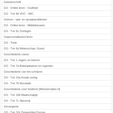
Geheimschrift
GS - Online leren - Oudheid
GS - Tvk 6b VOC - WIC
Gehoor-, taal- en spraakproblemen
GS - Online leren - Middeleeuwen
GS - Tvk 6c Oorlogen
Gepersonaliseerd leren
GS - Tools
GS - Tvk 6d Wetenschap / Kunst
Geschiedenis canon
GS - Tvk 1 Jagers en boeren
GS - Tvk 7a Buitenplaatsen en regenten
Geschiedenis van het schrijven
GS - Tvk 10a Koude oorlog
GS - Tvk 7b Revolutie
Geschiedenis voor kinderen [Meestersipke.nl]
GS - Tvk 10b Maatschappij
GS - Tvk 7c Slavernij
Gevangenis
GS - Tvk 10c Eenwording Europa