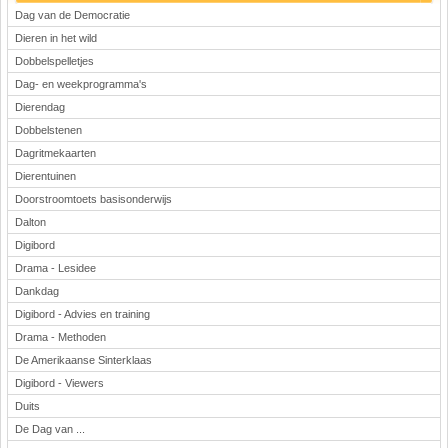
Dag van de Democratie
Dieren in het wild
Dobbelspelletjes
Dag- en weekprogramma's
Dierendag
Dobbelstenen
Dagritmekaarten
Dierentuinen
Doorstroomtoets basisonderwijs
Dalton
Digibord
Drama - Lesidee
Dankdag
Digibord - Advies en training
Drama - Methoden
De Amerikaanse Sinterklaas
Digibord - Viewers
Duits
De Dag van ...