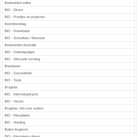
Boekwinkel online
BIO - Divers
BIO - Proefjes en projecten
Boomfeestdag
BIO - Downloads
BIO - Schooltuin / Moestuin
Bosbranden Australië
BIO - Geleedpotigen
BIO - Seksuele vorming
Brandweer
BIO - Gezondheid
BIO - Tools
Brugklas
BIO - Internetopdracht
BIO - Vissen
Brugklas: info voor ouders
BIO - Kleurplaten
BIO - Voeding
Buiten lesgeven
BIO - Kleurplaten dieren