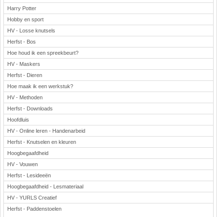
Harry Potter
Hobby en sport
HV - Losse knutsels
Herfst - Bos
Hoe houd ik een spreekbeurt?
HV - Maskers
Herfst - Dieren
Hoe maak ik een werkstuk?
HV - Methoden
Herfst - Downloads
Hoofdluis
HV - Online leren - Handenarbeid
Herfst - Knutselen en kleuren
Hoogbegaafdheid
HV - Vouwen
Herfst - Lesideeën
Hoogbegaafdheid - Lesmateriaal
HV - YURLS Creatief
Herfst - Paddenstoelen