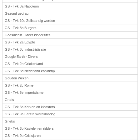
GS - Tvk 8a Napoleon
Gezond gedrag
GS - Tvk 10d Zelfstandig worden
GS - Tvk 8b Burgers
Godsdienst - Meer kindersites
GS - Tvk 2a Egypte
GS - Tvk 8c Industrialisatie
Google Earth - Divers
GS - Tvk 2b Griekenland
GS - Tvk 8d Nederland koninkrijk
Gouden Weken
GS - Tvk 2c Rome
GS - Tvk 8e Imperialisme
Gratis
GS - Tvk 3a Kerken en kloosters
GS - Tvk 9a Eerste Wereldoorlog
Grieks
GS - Tvk 3b Kastelen en ridders
GS - Tvk 9b Crisisjaren