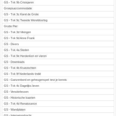
GS - Tvk 9b Crisisjaren
Groepsaccommodatie
GS - Tvk 3c Karel de Grote
GS - Tvk 9c Tweede Wereldoorlog
Grutte Pier
GS - Tvk 3d Vikingen
GS - Tvk 9d Anne Frank
GS - Divers
GS - Tvk 4a Steden
GS - Tvk 9e Herdenken en vieren
GS - Downloads
GS - Tvk 4b Kruistochten
GS - Tvk 9f Nederlands-Indië
GS - Ganzenbord en geheugenspel: test je kennis
GS - Tvk 4c Dagelijks leven
GS - Vensterlessen
GS - Historische kaarten
GS - Tvk 4d Renaissance
GS - Wandplaten
GS - Internetopdracht