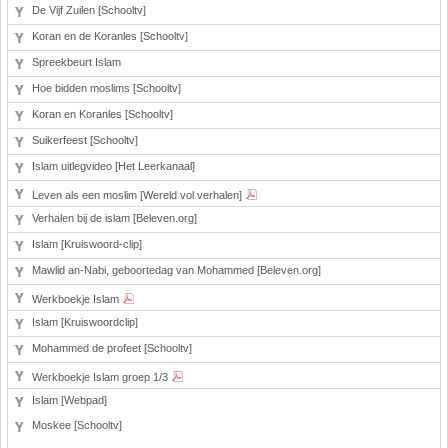
De Vijf Zuilen [Schooltv]
Koran en de Koranles [Schooltv]
Spreekbeurt Islam
Hoe bidden moslims [Schooltv]
Koran en Koranles [Schooltv]
Suikerfeest [Schooltv]
Islam uitlegvideo [Het Leerkanaal]
Leven als een moslim [Wereld vol verhalen]
Verhalen bij de islam [Beleven.org]
Islam [Kruiswoord-clip]
Mawlid an-Nabi, geboortedag van Mohammed [Beleven.org]
Werkboekje Islam
Islam [Kruiswoordclip]
Mohammed de profeet [Schooltv]
Werkboekje Islam groep 1/3
Islam [Webpad]
Moskee [Schooltv]