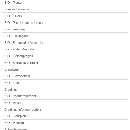
BIO - Planten
Boekwinkel online
BIO - Divers
BIO - Proefjes en projecten
Boomfeestdag
BIO - Downloads
BIO - Schooltuin / Moestuin
Bosbranden Australië
BIO - Geleedpotigen
BIO - Seksuele vorming
Brandweer
BIO - Gezondheid
BIO - Tools
Brugklas
BIO - Internetopdracht
BIO - Vissen
Brugklas: info voor ouders
BIO - Kleurplaten
BIO - Voeding
Buiten lesgeven