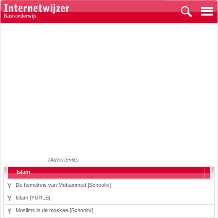
(Advertentie)
Islam
De hemelreis van Mohammed [Schooltv]
Islam [YURLS]
Moslims in de moskee [Schooltv]