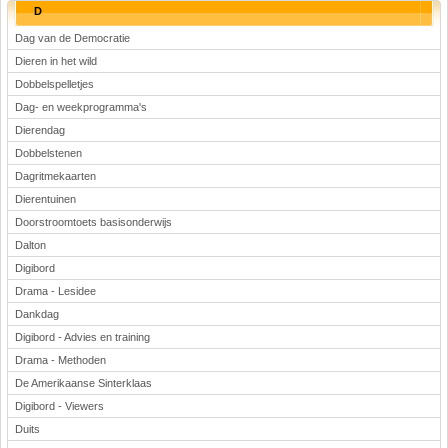
D
Dag van de Democratie
Dieren in het wild
Dobbelspelletjes
Dag- en weekprogramma's
Dierendag
Dobbelstenen
Dagritmekaarten
Dierentuinen
Doorstroomtoets basisonderwijs
Dalton
Digibord
Drama - Lesidee
Dankdag
Digibord - Advies en training
Drama - Methoden
De Amerikaanse Sinterklaas
Digibord - Viewers
Duits