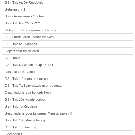
GS - Tvk 6a De Republiek
Geheimschrift
GS - Online leren - Oudheid
GS - Tvk 6b VOC - WIC
Gehoor-, taal- en spraakproblemen
GS - Online leren - Middeleeuwen
GS - Tvk 6c Oorlogen
Gepersonaliseerd leren
GS - Tools
GS - Tvk 6d Wetenschap / Kunst
Geschiedenis canon
GS - Tvk 1 Jagers en boeren
GS - Tvk 7a Buitenplaatsen en regenten
Geschiedenis van het schrijven
GS - Tvk 10a Koude oorlog
GS - Tvk 7b Revolutie
Geschiedenis voor kinderen [Meestersipke.nl]
GS - Tvk 10b Maatschappij
GS - Tvk 7c Slavernij
Gevangenis