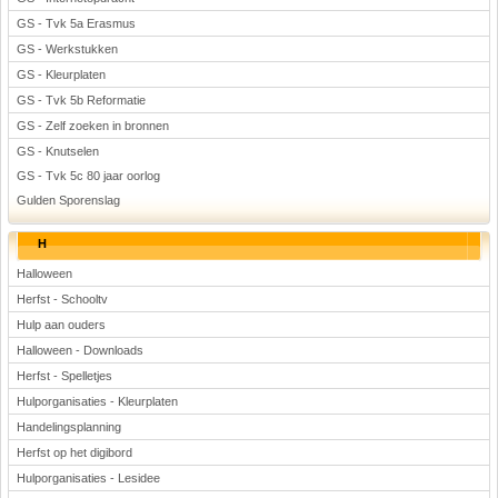
GS - Tvk 5a Erasmus
GS - Werkstukken
GS - Kleurplaten
GS - Tvk 5b Reformatie
GS - Zelf zoeken in bronnen
GS - Knutselen
GS - Tvk 5c 80 jaar oorlog
Gulden Sporenslag
H
Halloween
Herfst - Schooltv
Hulp aan ouders
Halloween - Downloads
Herfst - Spelletjes
Hulporganisaties - Kleurplaten
Handelingsplanning
Herfst op het digibord
Hulporganisaties - Lesidee