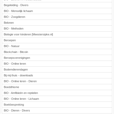
Begeleiding - Divers
BIO - Menselijk lichaam
BIO - Zoogdieren
Belonen
BIO - Methoden
Biologie voor kinderen [Meestersipke.nl]
Beroepen
BIO - Natuur
Blockchain - Bitcoin
Beroepsverenigingen
BIO - Online leren
Bodemdierendagen
Bij mij thuis - downloads
BIO - Online leren - Dieren
Boeddhisme
BIO - Amfibieën en reptielen
BIO - Online leren - Lichaam
Boekbespreking
BIO - Dieren - Divers