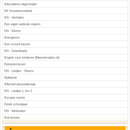
Educatieve uitgeverijen
EK Vrouwenvoetbal
EN - Verhalen
Een eigen website maken
EN - Divers
Energizers
Een school kiezen
EN - Downloads
Engels voor kinderen [Meestersipke.nl]
Eetstoornissen
EN - Liedjes - Divers
Epilepsie
Effectief leesonderwijs
EN - Liedjes L t/m Z
Escape rooms
Einde schooljaar
EN - Methoden
Exit tickets
F