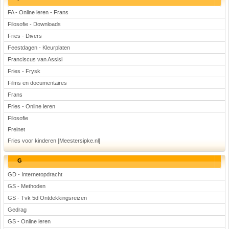
FA - Online leren - Frans
Filosofie - Downloads
Fries - Divers
Feestdagen - Kleurplaten
Franciscus van Assisi
Fries - Frysk
Films en documentaires
Frans
Fries - Online leren
Filosofie
Freinet
Fries voor kinderen [Meestersipke.nl]
G
GD - Internetopdracht
GS - Methoden
GS - Tvk 5d Ontdekkingsreizen
Gedrag
GS - Online leren