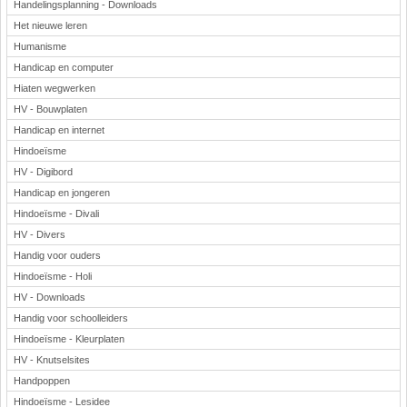
Handelingsplanning - Downloads
Het nieuwe leren
Humanisme
Handicap en computer
Hiaten wegwerken
HV - Bouwplaten
Handicap en internet
Hindoeïsme
HV - Digibord
Handicap en jongeren
Hindoeïsme - Divali
HV - Divers
Handig voor ouders
Hindoeïsme - Holi
HV - Downloads
Handig voor schoolleiders
Hindoeïsme - Kleurplaten
HV - Knutselsites
Handpoppen
Hindoeïsme - Lesidee