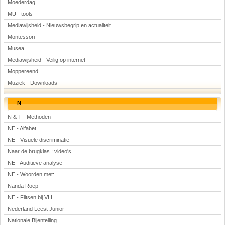
Moederdag
MU - tools
Mediawijsheid - Nieuwsbegrip en actualiteit
Montessori
Musea
Mediawijsheid - Veilig op internet
Moppereend
Muziek - Downloads
N
N & T - Methoden
NE - Alfabet
NE - Visuele discriminatie
Naar de brugklas : video's
NE - Auditieve analyse
NE - Woorden met:
Nanda Roep
NE - Flitsen bij VLL
Nederland Leest Junior
Nationale Bijentelling