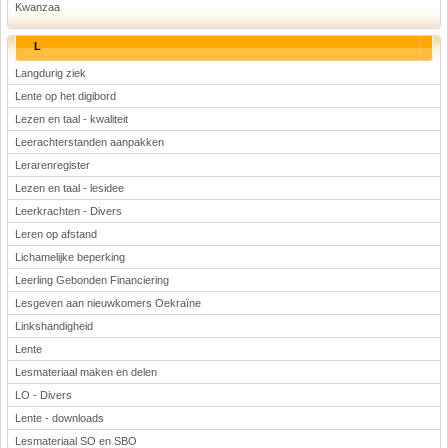
Kwanzaa
L
Langdurig ziek
Lente op het digibord
Lezen en taal - kwaliteit
Leerachterstanden aanpakken
Lerarenregister
Lezen en taal - lesidee
Leerkrachten - Divers
Leren op afstand
Lichamelijke beperking
Leerling Gebonden Financiering
Lesgeven aan nieuwkomers Oekraïne
Linkshandigheid
Lente
Lesmateriaal maken en delen
LO - Divers
Lente - downloads
Lesmateriaal SO en SBO