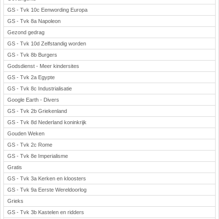
GS - Tvk 10c Eenwording Europa
GS - Tvk 8a Napoleon
Gezond gedrag
GS - Tvk 10d Zelfstandig worden
GS - Tvk 8b Burgers
Godsdienst - Meer kindersites
GS - Tvk 2a Egypte
GS - Tvk 8c Industrialisatie
Google Earth - Divers
GS - Tvk 2b Griekenland
GS - Tvk 8d Nederland koninkrijk
Gouden Weken
GS - Tvk 2c Rome
GS - Tvk 8e Imperialisme
Gratis
GS - Tvk 3a Kerken en kloosters
GS - Tvk 9a Eerste Wereldoorlog
Grieks
GS - Tvk 3b Kastelen en ridders