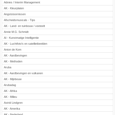
Advies / Interim Management
AK - Kleurplaten
Angststoornissen
Afscheidsmusicals - Tips
AK - Land- en tuinbouw / veeteelt
Annie M.G. Schmidt
AI - Kunstmatige Intelligentie
AK - Luchtfoto's en satellietbeelden
Anton de Kom
AK - Aardbevingen
AK - Methoden
Aruba
AK - Aardbevingen en vulkanen
AK - Mijnbouw
Arubadag
AK - Afrika
AK - Milieu
Astrid Lindgren
AK - Amerika
AK - Nederland