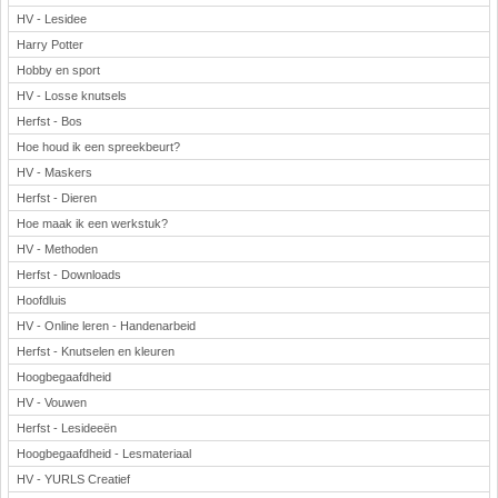
HV - Lesidee
Harry Potter
Hobby en sport
HV - Losse knutsels
Herfst - Bos
Hoe houd ik een spreekbeurt?
HV - Maskers
Herfst - Dieren
Hoe maak ik een werkstuk?
HV - Methoden
Herfst - Downloads
Hoofdluis
HV - Online leren - Handenarbeid
Herfst - Knutselen en kleuren
Hoogbegaafdheid
HV - Vouwen
Herfst - Lesideeën
Hoogbegaafdheid - Lesmateriaal
HV - YURLS Creatief