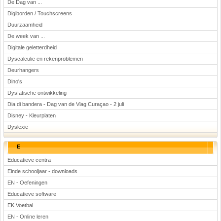
De Dag van ...
Digiborden / Touchscreens
Duurzaamheid
De week van ...
Digitale geletterdheid
Dyscalculie en rekenproblemen
Deurhangers
Dino's
Dysfatische ontwikkeling
Dia di bandera - Dag van de Vlag Curaçao - 2 juli
Disney - Kleurplaten
Dyslexie
E
Educatieve centra
Einde schooljaar - downloads
EN - Oefeningen
Educatieve software
EK Voetbal
EN - Online leren