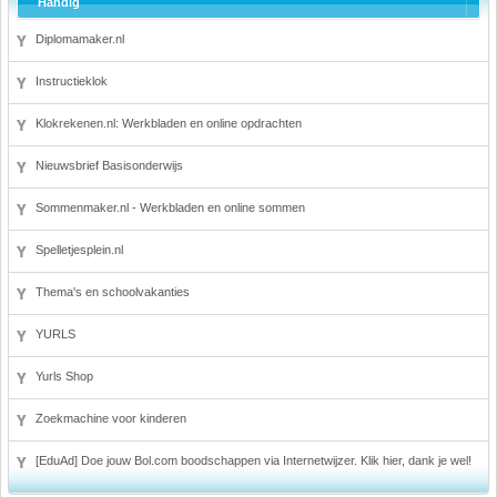
Handig
Diplomamaker.nl
Instructieklok
Klokrekenen.nl: Werkbladen en online opdrachten
Nieuwsbrief Basisonderwijs
Sommenmaker.nl - Werkbladen en online sommen
Spelletjesplein.nl
Thema's en schoolvakanties
YURLS
Yurls Shop
Zoekmachine voor kinderen
[EduAd] Doe jouw Bol.com boodschappen via Internetwijzer. Klik hier, dank je wel!