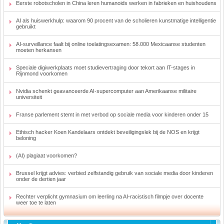
Eerste robotscholen in China leren humanoids werken in fabrieken en huishoudens
AI als huiswerkhulp: waarom 90 procent van de scholieren kunstmatige intelligentie
gebruikt
AI-surveillance faalt bij online toelatingsexamen: 58.000 Mexicaanse studenten
moeten herkansen
Speciale digiwerkplaats moet studievertraging door tekort aan IT-stages in
Rijnmond voorkomen
Nvidia schenkt geavanceerde AI-supercomputer aan Amerikaanse militaire
universiteit
Franse parlement stemt in met verbod op sociale media voor kinderen onder 15
Ethisch hacker Koen Kandelaars ontdekt beveiligingslek bij de NOS en krijgt
beloning
(AI) plagiaat voorkomen?
Brussel krijgt advies: verbied zelfstandig gebruik van sociale media door kinderen
onder de dertien jaar
Rechter verplicht gymnasium om leerling na AI-racistisch filmpje over docente
weer toe te laten