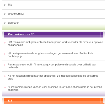
Sitly
Jeugdjournaal
Slagharen
Onderwijsnieuws PO
OM-teamleider met grote collectie kinderporno werkte eerder als directeur op twee
basisscholen
Vijf best gewaardeerde jeugdvoorstellingen genomineerd voor Podiumkids
Publieksprijs
Renaissanceschool in Almere zorgt voor politieke discussie over vrijheid van
onderwijs
Na het rekenen direct naar het spookhuis: zo ziet een schooldag op de kermis
eruit
Zij-instromers bieden kansen voor groeiend tekort aan schoolleiders in het primair
onderwijs
ICT