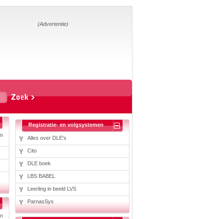
Home
Suggesties
Adverteren
(Advertentie)
Eigen
startpagina
Vakken
Aardrijkskunde
Biologie
Engels
Frans, Duits,
Registratie- en volgsystemen
Chinees, Spaans
Geschiedenis
in
Alles over DLE's
Handvaardigheid en
Tekenen
Cito
Kunst en Cultuur
Levensbeschouwing
DLE boek
Lichamelijke
LBS BABEL
opvoeding
Mediawijsheid
Leerling in beeld LVS
Muziek
Rekenen
ParnasSys
Scheikunde
Schrijven
in