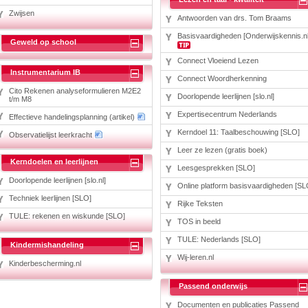
Zwijsen
Antwoorden van drs. Tom Braams
Basisvaardigheden [Onderwijskennis.nl
Geweld op school
Connect Vloeiend Lezen
Instrumentarium IB
Connect Woordherkenning
Cito Rekenen analyseformulieren M2E2
Doorlopende leerlijnen [slo.nl]
t/m M8
Expertisecentrum Nederlands
Effectieve handelingsplanning (artikel)
Kerndoel 11: Taalbeschouwing [SLO]
Observatielijst leerkracht
Leer ze lezen (gratis boek)
Kerndoelen en leerlijnen
Leesgesprekken [SLO]
Doorlopende leerlijnen [slo.nl]
Online platform basisvaardigheden [SL
Techniek leerlijnen [SLO]
Rijke Teksten
TULE: rekenen en wiskunde [SLO]
TOS in beeld
TULE: Nederlands [SLO]
Kindermishandeling
Wij-leren.nl
Kinderbescherming.nl
Passend onderwijs
Documenten en publicaties Passend