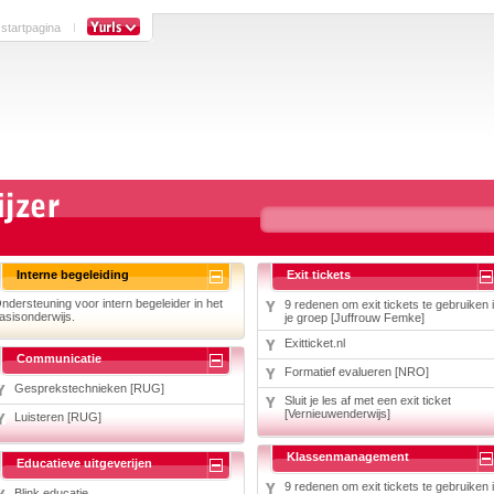
 startpagina
Interne begeleiding
Exit tickets
ndersteuning voor intern begeleider in het
9 redenen om exit tickets te gebruiken 
asisonderwijs.
je groep [Juffrouw Femke]
Exitticket.nl
Communicatie
Formatief evalueren [NRO]
Gesprekstechnieken [RUG]
Sluit je les af met een exit ticket
[Vernieuwenderwijs]
Luisteren [RUG]
Klassenmanagement
Educatieve uitgeverijen
9 redenen om exit tickets te gebruiken 
Blink educatie