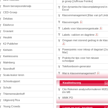
je groep [Juffrouw Femke]
Boom beroepsonderwijs
Een dynamische klassenplattegrond in
Excel
CED-Groep
Klassenmanagement [Klas van juf Lind
Delubas
Klassenregels
Eduforce
Labels voor klassenorganisatie
Graviant
Labels: vakken en dagritme
Heutink
Omgaan met storend gedrag in de klas
K2-Publisher
Powerpoints voor inloop of dagstart [Ju
Kinheim
Mar]
Kwintessens
Praktische tips voor het nieuwe
schooljaar
Malmberg
Telefoonboom-generator
Noordhoff
Wat is klassenmanagement?
Scala leuker leren
Schoolsupport
Kwaliteitszorg
Schubi
Cito Rekenen analyseformulieren M2E
t/m M8
Thiememeulenhoff
WMK PO
Uitgeverij Pica
Young Crowds
Lezen en taal - kwaliteit