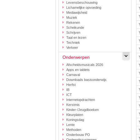
Levensbeschouwing
Lichamelijke opvoeding
Mediawijsheid
Muziek
Rekenen
Scheikunde
Schrijven
Taal en lezen
Techniek
Verkeer
Onderwerpen
Afscheidsmusicals 2026
Apps en tablets
Carnaval
Downloads basisonderwijs
Herfst
IB
ICT
Internetopdrachten
Kerstmis
Kinder-/Jeugdboeken
Kleurplaten
Koningsdag
Lente
Methoden
Onderbouw PO
Onderwijssystemen