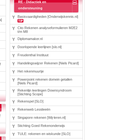
RE - Didactiek en
Taal en lezen
Techniek
ondersteuning
Verkeer
Basisvaardigheden [Onderwijskennis.nl]
a]
Onderwerpen
Cito Rekenen analyseformulieren M2E2
Afscheidsmusicals
t/m M8
2026
Apps en tablets
Diplomamaker.nl
Carnaval
Doorlopende leerlijnen [slo.nl]
Downloads
basisonderwijs
Freudenthal Instituut
Herfst
IB
Handelingswijzer Rekenen [Niels Picard]
f
ICT
Het rekenmuurtje
Internetopdrachten
Kerstmis
Powerpoint rekenen domein getallen
Kinder-/Jeugdboeken
[Niels Picard]
Kleurplaten
Rekenlijn leerlingen Downsyndroom
Koningsdag
[Stichting Scope]
Lente
Rekenspel [SLO]
Methoden
Onderbouw PO
Rekenweb Lesideeën
Onderwijssystemen
2
Ouders
Singapore rekenen [Wij-leren.nl]
Pasen
Stichting Goed Rekenonderwijs
Passend onderwijs
Rekenwerkbladen
TULE: rekenen en wiskunde [SLO]
Scheikunde