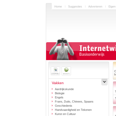
Home
Suggesties
Adverteren
Eigen
O
b
Vakken
Aardrijkskunde
Biologie
Engels
Frans, Duits, Chinees, Spaans
Geschiedenis
Handvaardigheid en Tekenen
Kunst en Cultuur