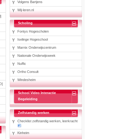
Volgens Bartjens
Schoolmanagement
Schoolreis
Wij-leren.nl
Sinterklaas
]
Valentijn
Voetbal
Scholing
Voorleesdagen
Fontys Hogescholen
Winter
Zomer
Iselinge Hogeschool
Marnix Onderwijscentrum
Nationale Onderwijsweek
Nuffic
Ortho Consult
Windesheim
O]
School Video Interactie
Begeleiding
Zelfstandig werken
Checklist zelfstandig werken, leerkracht
Kinheim