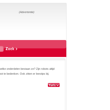
Home
Suggesties
Adverteren
(Advertentie)
Eigen
startpagina
Vakken
Aardrijkskunde
Biologie
Engels
Frans, Duits,
Chinees, Spaans
Geschiedenis
Handvaardigheid en
Tekenen
Kunst en Cultuur
Levensbeschouwing
welke onderdelen bestaan ze? Zijn robots altijd
Lichamelijke
opvoeding
t te bedenken. Ook zitten er leestips bij.
Mediawijsheid
Muziek
Rekenen
Scheikunde
Schrijven
Taal en lezen
Techniek
Verkeer