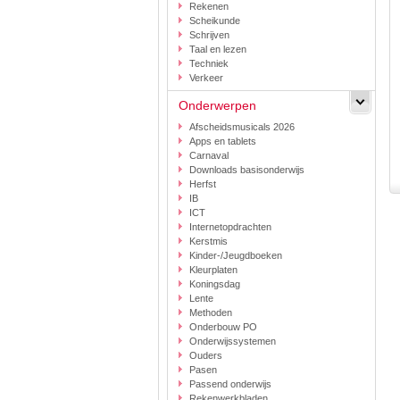
Rekenen
Scheikunde
Schrijven
Taal en lezen
Techniek
Verkeer
Onderwerpen
Afscheidsmusicals 2026
Apps en tablets
Carnaval
Downloads basisonderwijs
Herfst
IB
ICT
Internetopdrachten
Kerstmis
Kinder-/Jeugdboeken
Kleurplaten
Koningsdag
Lente
Methoden
Onderbouw PO
Onderwijssystemen
Ouders
Pasen
Passend onderwijs
Rekenwerkbladen