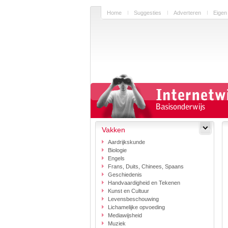
Home
Suggesties
Adverteren
Eigen
Vakken
Aardrijkskunde
Biologie
Engels
Frans, Duits, Chinees, Spaans
Geschiedenis
Handvaardigheid en Tekenen
Kunst en Cultuur
Levensbeschouwing
Lichamelijke opvoeding
Mediawijsheid
Muziek