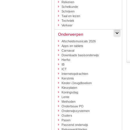
Rekenen
Scheikunde
Schrijven
Taal en lezen
Techniek
Verkeer
Onderwerpen
Afscheidsmusicals 2026
Apps en tablets
Carnaval
Downloads basisonderwijs
Herfst
IB
ICT
Internetopdrachten
Kerstmis
Kinder-/Jeugdboeken
Kleurplaten
Koningsdag
Lente
Methoden
Onderbouw PO
Onderwijssystemen
Ouders
Pasen
Passend onderwijs
Rekenwerkbladen