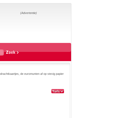
Home
Suggesties
Adverteren
(Advertentie)
Eigen
startpagina
Vakken
Aardrijkskunde
Biologie
Engels
Frans, Duits,
Chinees, Spaans
Geschiedenis
Handvaardigheid en
Tekenen
Kunst en Cultuur
Levensbeschouwing
drachtkaartjes, de euromunten af op stevig papier
Lichamelijke
opvoeding
Mediawijsheid
Muziek
Rekenen
Scheikunde
Schrijven
Taal en lezen
Techniek
Verkeer