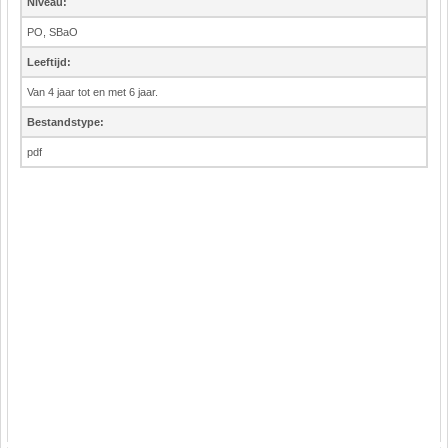
Niveau:
PO, SBaO
Leeftijd:
Van 4 jaar tot en met 6 jaar.
Bestandstype:
pdf