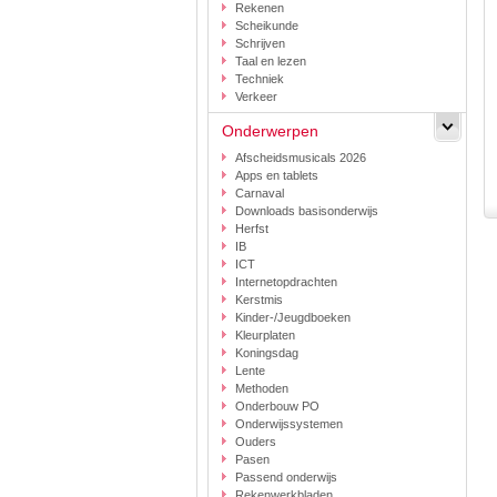
Rekenen
Scheikunde
Schrijven
Taal en lezen
Techniek
Verkeer
Onderwerpen
Afscheidsmusicals 2026
Apps en tablets
Carnaval
Downloads basisonderwijs
Herfst
IB
ICT
Internetopdrachten
Kerstmis
Kinder-/Jeugdboeken
Kleurplaten
Koningsdag
Lente
Methoden
Onderbouw PO
Onderwijssystemen
Ouders
Pasen
Passend onderwijs
Rekenwerkbladen