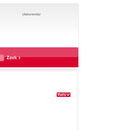
Home
Suggesties
Adverteren
(Advertentie)
Eigen
startpagina
Vakken
Aardrijkskunde
Biologie
Engels
Frans, Duits,
Chinees, Spaans
Geschiedenis
Handvaardigheid en
Tekenen
Kunst en Cultuur
Levensbeschouwing
Lichamelijke
opvoeding
Mediawijsheid
Muziek
Rekenen
Scheikunde
Schrijven
Taal en lezen
Techniek
Verkeer