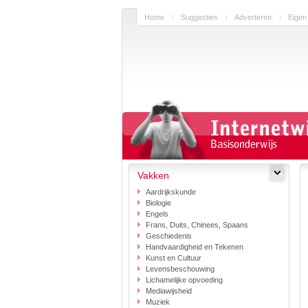
Home
Suggesties
Adverteren
Eigen
Vakken
Aardrijkskunde
Biologie
Engels
Frans, Duits, Chinees, Spaans
Geschiedenis
Handvaardigheid en Tekenen
Kunst en Cultuur
Levensbeschouwing
Lichamelijke opvoeding
Mediawijsheid
Muziek