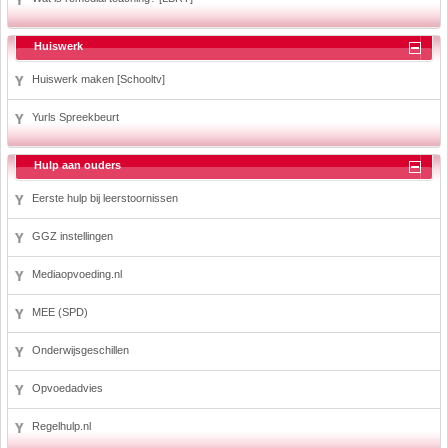
Huiswerk
Huiswerk maken [Schooltv]
Yurls Spreekbeurt
Hulp aan ouders
Eerste hulp bij leerstoornissen
GGZ instellingen
Mediaopvoeding.nl
MEE (SPD)
Onderwijsgeschillen
Opvoedadvies
Regelhulp.nl