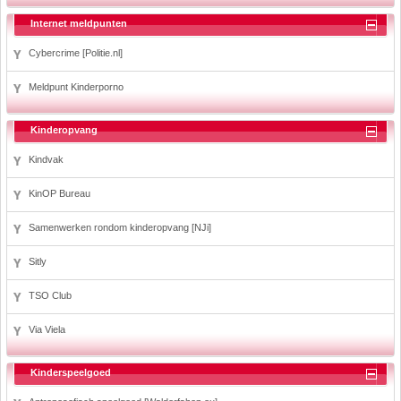
Internet meldpunten
Cybercrime [Politie.nl]
Meldpunt Kinderporno
Kinderopvang
Kindvak
KinOP Bureau
Samenwerken rondom kinderopvang [NJi]
Sitly
TSO Club
Via Viela
Kinderspeelgoed