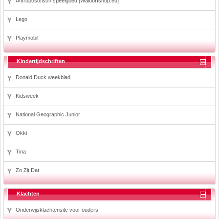
Antroposofisch speelgoed [Waldorfshop.eu]
Lego
Playmobil
Kindertijdschriften
Donald Duck weekblad
Kidsweek
National Geographic Junior
Okki
Tina
Zo Zit Dat
Klachten
Onderwijsklachtensite voor ouders