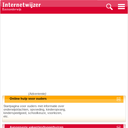
(Advertentie)
Online hulp voor ouders
Startpagina voor ouders met informatie over
onderwijsklachten, opvoeding, kinderopvang,
kinderspeelgoed, schoolkeuze, voorlezen,
etc.
Aangepaste vakanties/logeerhuizen