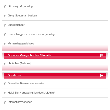
Dit is mijn Verjaardag
Geny Soeteman boeken
Jubelkalender
Knutselsuggesties voor een verjaardag
Verjaardagsgedichtjes
Voor- en Vroegschoolse Educatie
Uk & Puk [Zwijsen]
Voorlezen
Booxalive literaire voorleessite
Help! Een verrassing! lesidee [Juf Anke]
Interactief voorlezen