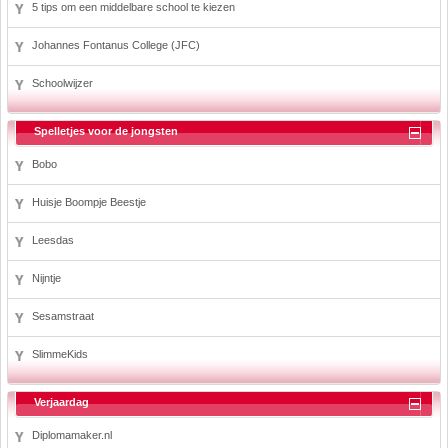
5 tips om een middelbare school te kiezen
Johannes Fontanus College (JFC)
Schoolwijzer
Spelletjes voor de jongsten
Bobo
Huisje Boompje Beestje
Leesdas
Nijntje
Sesamstraat
SlimmeKids
Verjaardag
Diplomamaker.nl