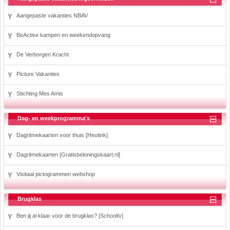
Aangepaste vakanties NBAV
BeActive kampen en weekendopvang
De Verborgen Kracht
Picture Vakanties
Stichting Mes Amis
Dag- en weekprogramma's
Dagritmekaarten voor thuis [Heutink]
Dagritmekaarten [Gratisbeloningskaart.nl]
Visitaal pictogrammen webshop
Brugklas
Ben jij al klaar voor de brugklas? [Schooltv]