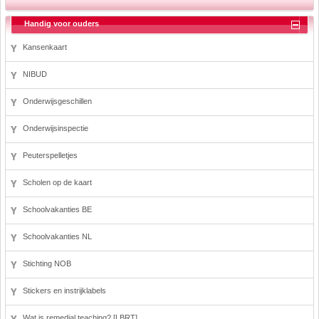
Handig voor ouders
Kansenkaart
NIBUD
Onderwijsgeschillen
Onderwijsinspectie
Peuterspelletjes
Scholen op de kaart
Schoolvakanties BE
Schoolvakanties NL
Stichting NOB
Stickers en instrijklabels
Wat is remedial teaching? [LBRT]