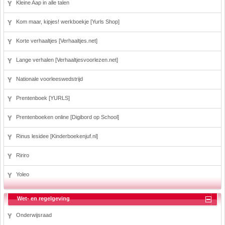
Kleine Aap in alle talen
Kom maar, kipjes! werkboekje [Yurls Shop]
Korte verhaaltjes [Verhaaltjes.net]
Lange verhalen [Verhaaltjesvoorlezen.net]
Nationale voorleeswedstrijd
Prentenboek [YURLS]
Prentenboeken online [Digibord op School]
Rinus lesidee [Kinderboekenjuf.nl]
Ririro
Yoleo
Wet- en regelgeving
Onderwijsraad