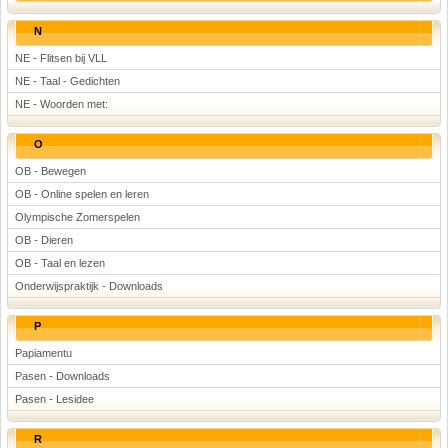
N
NE - Flitsen bij VLL
NE - Taal - Gedichten
NE - Woorden met:
O
OB - Bewegen
OB - Online spelen en leren
Olympische Zomerspelen
OB - Dieren
OB - Taal en lezen
Onderwijspraktijk - Downloads
P
Papiamentu
Pasen - Downloads
Pasen - Lesidee
R