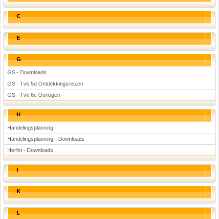
C
E
G
GS - Downloads
GS - Tvk 5d Ontdekkingsreizen
GS - Tvk 6c Oorlogen
H
Handelingsplanning
Handelingsplanning - Downloads
Herfst - Downloads
I
K
L