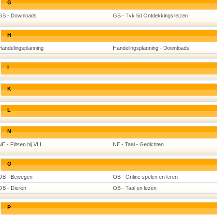
G
GS - Downloads
GS - Tvk 5d Ontdekkingsreizen
H
Handelingsplanning
Handelingsplanning - Downloads
I
K
L
N
NE - Flitsen bij VLL
NE - Taal - Gedichten
O
OB - Bewegen
OB - Online spelen en leren
OB - Dieren
OB - Taal en lezen
P