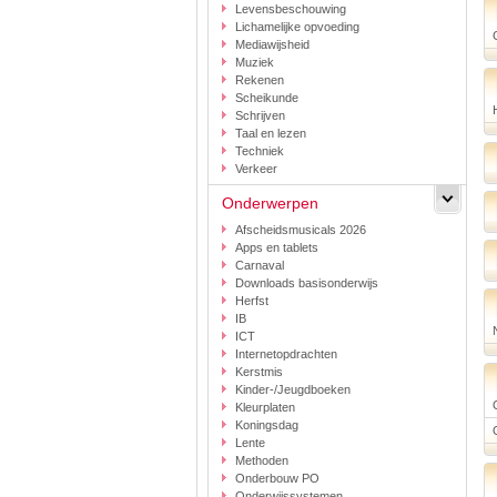
Levensbeschouwing
Lichamelijke opvoeding
Mediawijsheid
Muziek
Rekenen
Scheikunde
Schrijven
Taal en lezen
Techniek
Verkeer
Onderwerpen
Afscheidsmusicals 2026
Apps en tablets
Carnaval
Downloads basisonderwijs
Herfst
IB
ICT
Internetopdrachten
Kerstmis
Kinder-/Jeugdboeken
Kleurplaten
Koningsdag
Lente
Methoden
Onderbouw PO
Onderwijssystemen