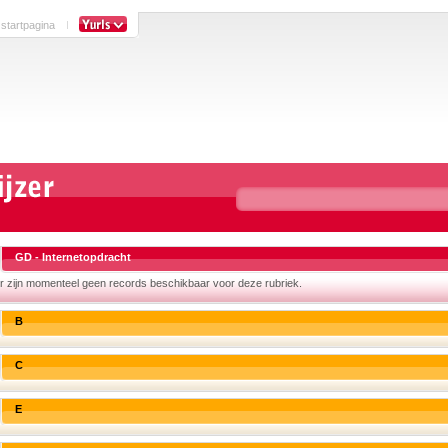
 startpagina
GD - Internetopdracht
r zijn momenteel geen records beschikbaar voor deze rubriek.
B
C
E