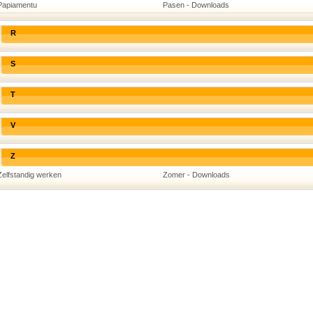
Papiamentu
Pasen - Downloads
R
S
T
V
Z
Zelfstandig werken
Zomer - Downloads