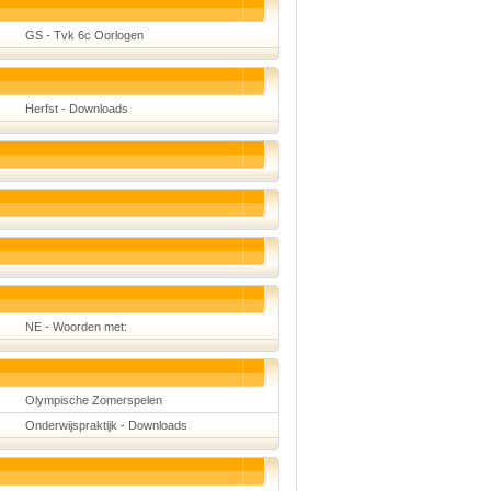
Taal en lezen
Techniek
GS - Tvk 6c Oorlogen
Verkeer
Onderwerpen
Afscheidsmusicals
Herfst - Downloads
2026
Apps en tablets
Carnaval
Downloads
basisonderwijs
Herfst
IB
ICT
Internetopdrachten
Kerstmis
Kinder-/Jeugdboeken
Kleurplaten
Koningsdag
NE - Woorden met:
Lente
Methoden
Onderbouw PO
Onderwijssystemen
Olympische Zomerspelen
Ouders
Onderwijspraktijk - Downloads
Pasen
Passend onderwijs
Rekenwerkbladen
Scheikunde