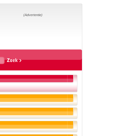
Home
Suggesties
Adverteren
(Advertentie)
Eigen
startpagina
Vakken
Aardrijkskunde
Biologie
Engels
Frans, Duits,
Chinees, Spaans
Geschiedenis
Handvaardigheid en
Tekenen
Kunst en Cultuur
Levensbeschouwing
Lichamelijke
opvoeding
Mediawijsheid
Muziek
Rekenen
Scheikunde
Schrijven