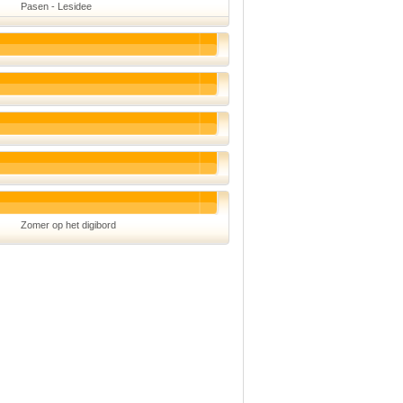
Pasen - Lesidee
Schoolmanagement
Schoolreis
Sinterklaas
Valentijn
Voetbal
Voorleesdagen
Winter
Zomer
Zomer op het digibord