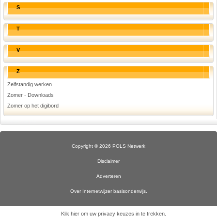
S
T
V
Z
Zelfstandig werken
Zomer - Downloads
Zomer op het digibord
Copyright © 2026 POLS Netwerk
Disclaimer
Adverteren
Over Internetwijzer basisonderwijs.
Klik hier om uw privacy keuzes in te trekken
.