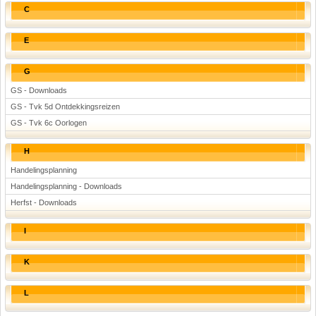
C
E
G
GS - Downloads
GS - Tvk 5d Ontdekkingsreizen
GS - Tvk 6c Oorlogen
H
Handelingsplanning
Handelingsplanning - Downloads
Herfst - Downloads
I
K
L