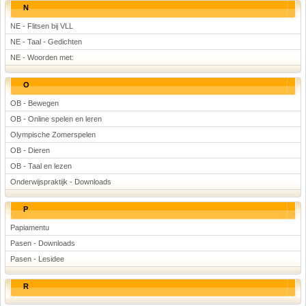
N
NE - Flitsen bij VLL
NE - Taal - Gedichten
NE - Woorden met:
O
OB - Bewegen
OB - Online spelen en leren
Olympische Zomerspelen
OB - Dieren
OB - Taal en lezen
Onderwijspraktijk - Downloads
P
Papiamentu
Pasen - Downloads
Pasen - Lesidee
R