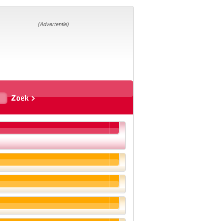
Home
Suggesties
Adverteren
(Advertentie)
Eigen
startpagina
Vakken
Aardrijkskunde
Biologie
Engels
Frans, Duits,
Chinees, Spaans
Geschiedenis
Handvaardigheid en
Tekenen
Kunst en Cultuur
Levensbeschouwing
Lichamelijke
opvoeding
Mediawijsheid
Muziek
Rekenen
Scheikunde
Schrijven