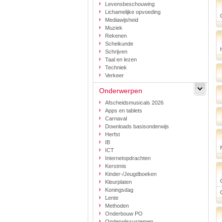
Levensbeschouwing
Lichamelijke opvoeding
Mediawijsheid
Muziek
Rekenen
Scheikunde
Schrijven
Taal en lezen
Techniek
Verkeer
Onderwerpen
Afscheidsmusicals 2026
Apps en tablets
Carnaval
Downloads basisonderwijs
Herfst
IB
ICT
Internetopdrachten
Kerstmis
Kinder-/Jeugdboeken
Kleurplaten
Koningsdag
Lente
Methoden
Onderbouw PO
Onderwijssystemen