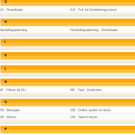
G
GS - Downloads
GS - Tvk 5d Ontdekkingsreizen
H
Handelingsplanning
Handelingsplanning - Downloads
I
K
L
N
NE - Flitsen bij VLL
NE - Taal - Gedichten
O
OB - Bewegen
OB - Online spelen en leren
OB - Dieren
OB - Taal en lezen
P