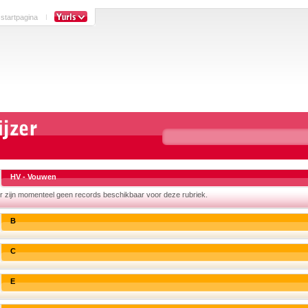
 startpagina
HV - Vouwen
r zijn momenteel geen records beschikbaar voor deze rubriek.
B
C
E