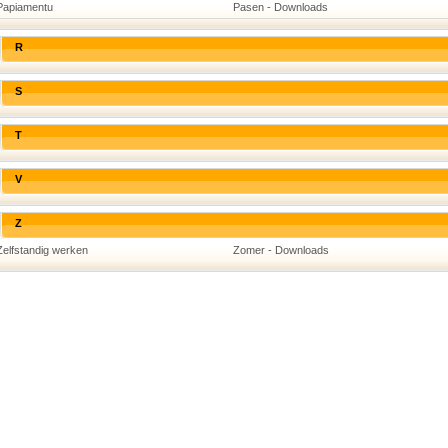
Papiamentu
Pasen - Downloads
R
S
T
V
Z
Zelfstandig werken
Zomer - Downloads