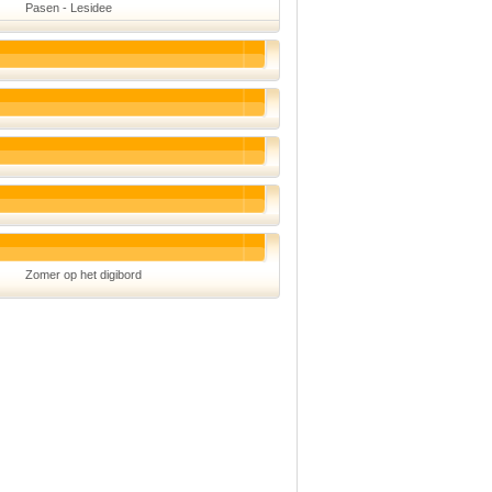
Pasen - Lesidee
Schoolmanagement
Schoolreis
Sinterklaas
Valentijn
Voetbal
Voorleesdagen
Winter
Zomer
Zomer op het digibord