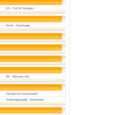
Taal en lezen
Techniek
GS - Tvk 6c Oorlogen
Verkeer
Onderwerpen
Afscheidsmusicals
Herfst - Downloads
2026
Apps en tablets
Carnaval
Downloads
basisonderwijs
Herfst
IB
ICT
Internetopdrachten
Kerstmis
Kinder-/Jeugdboeken
Kleurplaten
Koningsdag
NE - Woorden met:
Lente
Methoden
Onderbouw PO
Onderwijssystemen
Olympische Zomerspelen
Ouders
Onderwijspraktijk - Downloads
Pasen
Passend onderwijs
Rekenwerkbladen
Scheikunde