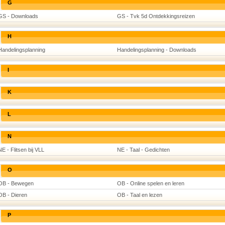
G
GS - Downloads
GS - Tvk 5d Ontdekkingsreizen
H
Handelingsplanning
Handelingsplanning - Downloads
I
K
L
N
NE - Flitsen bij VLL
NE - Taal - Gedichten
O
OB - Bewegen
OB - Online spelen en leren
OB - Dieren
OB - Taal en lezen
P