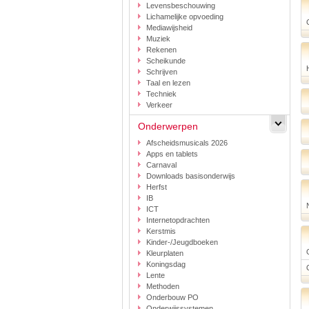
Levensbeschouwing
Lichamelijke opvoeding
Mediawijsheid
Muziek
Rekenen
Scheikunde
Schrijven
Taal en lezen
Techniek
Verkeer
Onderwerpen
Afscheidsmusicals 2026
Apps en tablets
Carnaval
Downloads basisonderwijs
Herfst
IB
ICT
Internetopdrachten
Kerstmis
Kinder-/Jeugdboeken
Kleurplaten
Koningsdag
Lente
Methoden
Onderbouw PO
Onderwijssystemen