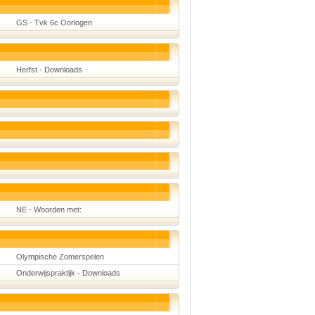
Taal en lezen
Techniek
GS - Tvk 6c Oorlogen
Verkeer
Onderwerpen
Afscheidsmusicals
Herfst - Downloads
2026
Apps en tablets
Carnaval
Downloads
basisonderwijs
Herfst
IB
ICT
Internetopdrachten
Kerstmis
Kinder-/Jeugdboeken
Kleurplaten
Koningsdag
NE - Woorden met:
Lente
Methoden
Onderbouw PO
Onderwijssystemen
Olympische Zomerspelen
Ouders
Onderwijspraktijk - Downloads
Pasen
Passend onderwijs
Rekenwerkbladen
Scheikunde