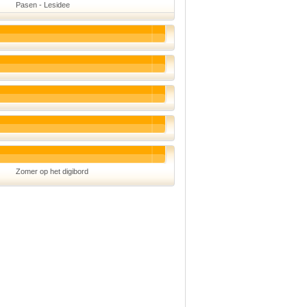
Pasen - Lesidee
Schoolmanagement
Schoolreis
Sinterklaas
Valentijn
Voetbal
Voorleesdagen
Winter
Zomer
Zomer op het digibord