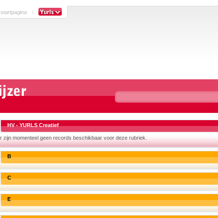
 startpagina
HV - YURLS Creatief
r zijn momenteel geen records beschikbaar voor deze rubriek.
B
C
E