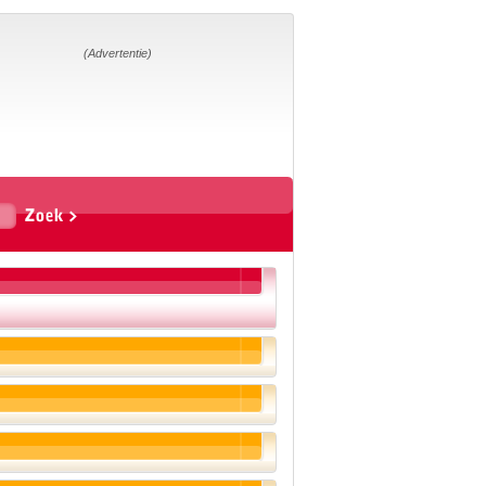
Home
Suggesties
Adverteren
(Advertentie)
Eigen
startpagina
Vakken
Aardrijkskunde
Biologie
Engels
Frans, Duits,
Chinees, Spaans
Geschiedenis
Handvaardigheid en
Tekenen
Kunst en Cultuur
Levensbeschouwing
Lichamelijke
opvoeding
Mediawijsheid
Muziek
Rekenen
Scheikunde
Schrijven