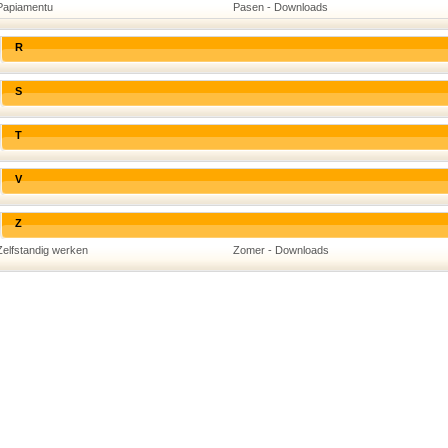
Papiamentu
Pasen - Downloads
R
S
T
V
Z
Zelfstandig werken
Zomer - Downloads