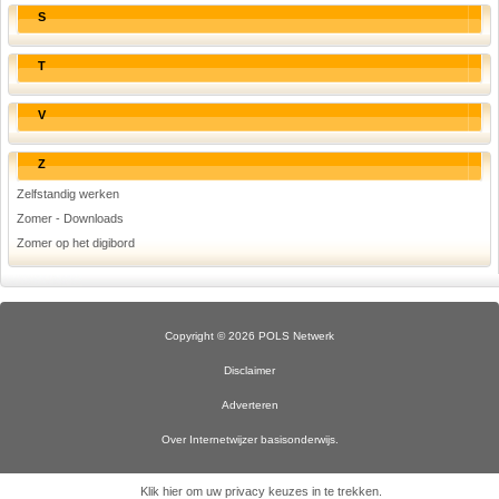
S
T
V
Z
Zelfstandig werken
Zomer - Downloads
Zomer op het digibord
Copyright © 2026 POLS Netwerk
Disclaimer
Adverteren
Over Internetwijzer basisonderwijs.
Klik hier om uw privacy keuzes in te trekken
.