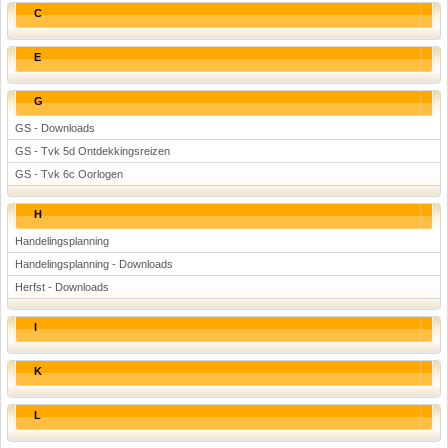
C
E
G
GS - Downloads
GS - Tvk 5d Ontdekkingsreizen
GS - Tvk 6c Oorlogen
H
Handelingsplanning
Handelingsplanning - Downloads
Herfst - Downloads
I
K
L