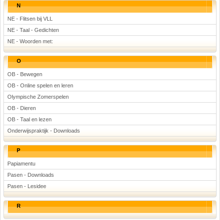
N
NE - Flitsen bij VLL
NE - Taal - Gedichten
NE - Woorden met:
O
OB - Bewegen
OB - Online spelen en leren
Olympische Zomerspelen
OB - Dieren
OB - Taal en lezen
Onderwijspraktijk - Downloads
P
Papiamentu
Pasen - Downloads
Pasen - Lesidee
R