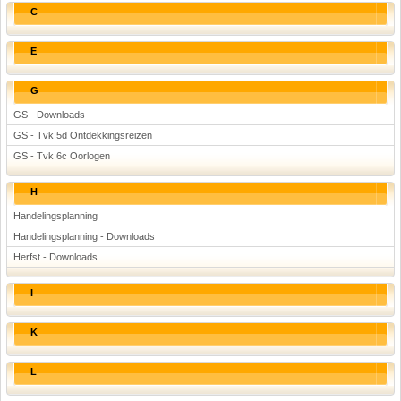
C
E
G
GS - Downloads
GS - Tvk 5d Ontdekkingsreizen
GS - Tvk 6c Oorlogen
H
Handelingsplanning
Handelingsplanning - Downloads
Herfst - Downloads
I
K
L