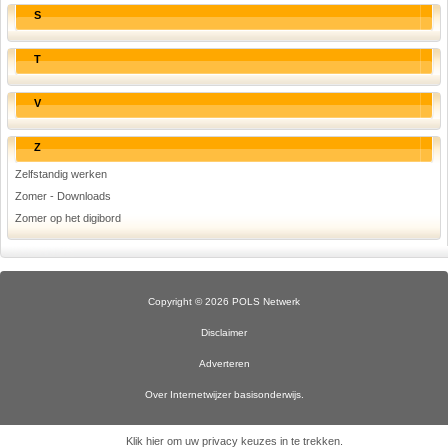
S
T
V
Z
Zelfstandig werken
Zomer - Downloads
Zomer op het digibord
Copyright © 2026 POLS Netwerk
Disclaimer
Adverteren
Over Internetwijzer basisonderwijs.
Klik hier om uw privacy keuzes in te trekken
.