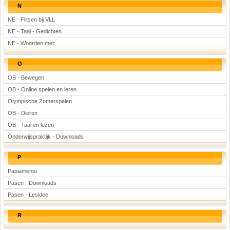
N
NE - Flitsen bij VLL
NE - Taal - Gedichten
NE - Woorden met:
O
OB - Bewegen
OB - Online spelen en leren
Olympische Zomerspelen
OB - Dieren
OB - Taal en lezen
Onderwijspraktijk - Downloads
P
Papiamentu
Pasen - Downloads
Pasen - Lesidee
R