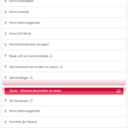
Kerst Knutselidee
Kerst knutsels
Kerst tekensuggesties
Kerst [Juf Ilona]
Kerststal [Hanneke de jager]
Maak zelf een kerstmandala
Sterrenhemel met ecoline en wasco
Sterrenslinger
Kerst - Kleuren,knutselen en meer
3D Kerstkaart
Kerst tekensuggesties
Kerstmis [juf Sanne]