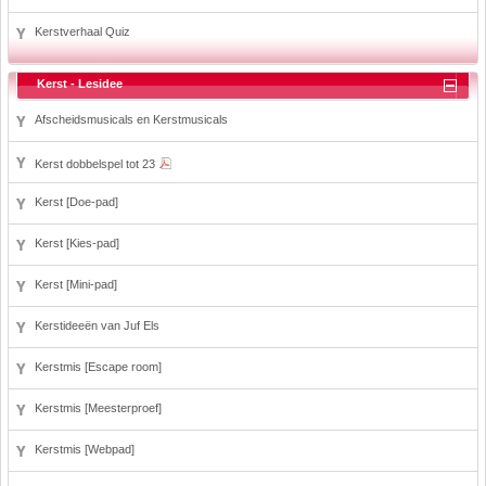
Kerstverhaal Quiz
Kerst - Lesidee
Afscheidsmusicals en Kerstmusicals
Kerst dobbelspel tot 23
Kerst [Doe-pad]
Kerst [Kies-pad]
Kerst [Mini-pad]
Kerstideeën van Juf Els
Kerstmis [Escape room]
Kerstmis [Meesterproef]
Kerstmis [Webpad]