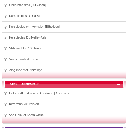
Christmas time [Juf Cisca]
Kerstfilmpjes [YURLS]
Kerstliedjes en - verhalen [Bijbelidee]
Kerstliedjes [JufNellie-Yurls]
Stille nacht in 100 talen
Vrijeschoolliederen.nl
Zing mee met Pinkelotje
Kerst - De kerstman
Het kerstfeest van de kerstman [Beleven.org]
Kerstman-kleurplaten
Van Odin tot Santa Claus