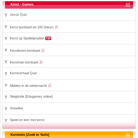
Kerst - Games
Jezus Quiz
Kerst bordspel tot 100 (kleur)
Kerst op Spelletjesplein
Kerstboom bordspel
Kerstman bordspel
Kerstverhaal Quiz
Midden in de winternacht
Sleighride [Edugames.online]
Snowline
Speel en leer met kerst
Kerstmis [Zoek in Yurls]