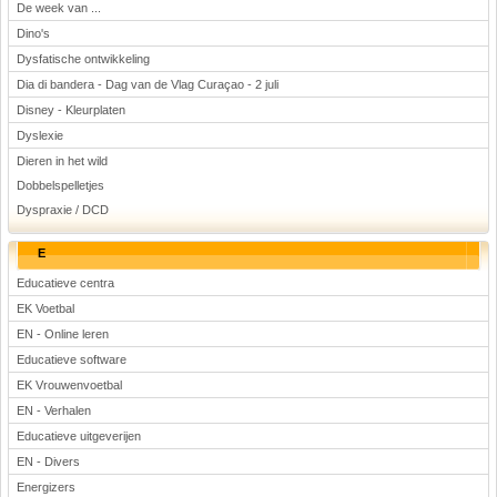
De week van ...
Dino's
Dysfatische ontwikkeling
Dia di bandera - Dag van de Vlag Curaçao - 2 juli
Disney - Kleurplaten
Dyslexie
Dieren in het wild
Dobbelspelletjes
Dyspraxie / DCD
E
Educatieve centra
EK Voetbal
EN - Online leren
Educatieve software
EK Vrouwenvoetbal
EN - Verhalen
Educatieve uitgeverijen
EN - Divers
Energizers