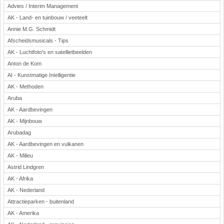
Advies / Interim Management
AK - Land- en tuinbouw / veeteelt
Annie M.G. Schmidt
Afscheidsmusicals - Tips
AK - Luchtfoto's en satellietbeelden
Anton de Kom
AI - Kunstmatige Intelligentie
AK - Methoden
Aruba
AK - Aardbevingen
AK - Mijnbouw
Arubadag
AK - Aardbevingen en vulkanen
AK - Milieu
Astrid Lindgren
AK - Afrika
AK - Nederland
Attractieparken - buitenland
AK - Amerika