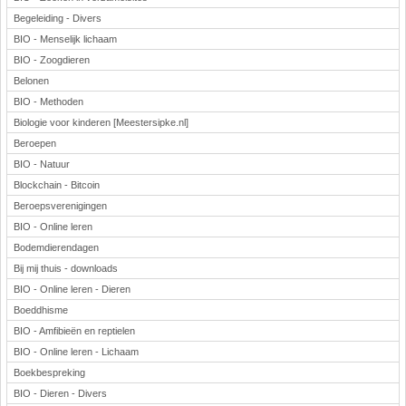
Begeleiding - Divers
BIO - Menselijk lichaam
BIO - Zoogdieren
Belonen
BIO - Methoden
Biologie voor kinderen [Meestersipke.nl]
Beroepen
BIO - Natuur
Blockchain - Bitcoin
Beroepsverenigingen
BIO - Online leren
Bodemdierendagen
Bij mij thuis - downloads
BIO - Online leren - Dieren
Boeddhisme
BIO - Amfibieën en reptielen
BIO - Online leren - Lichaam
Boekbespreking
BIO - Dieren - Divers