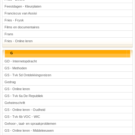
Feestdagen - Kleurplaten
Franciscus van Assisi
Fries - Frysk
Films en documentaires
Frans
Fries - Online leren
G
GD - Internetopdracht
GS - Methoden
GS - Tvk 5d Ontdekkingsreizen
Gedrag
GS - Online leren
GS - Tvk 6a De Republiek
Geheimschrift
GS - Online leren - Oudheid
GS - Tvk 6b VOC - WIC
Gehoor-, taal- en spraakproblemen
GS - Online leren - Middeleeuwen