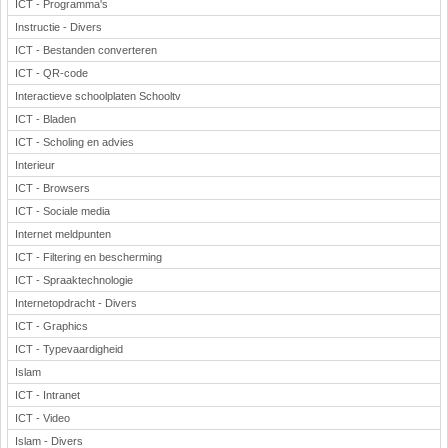
ICT - Programma's
Instructie - Divers
ICT - Bestanden converteren
ICT - QR-code
Interactieve schoolplaten Schooltv
ICT - Bladen
ICT - Scholing en advies
Interieur
ICT - Browsers
ICT - Sociale media
Internet meldpunten
ICT - Filtering en bescherming
ICT - Spraaktechnologie
Internetopdracht - Divers
ICT - Graphics
ICT - Typevaardigheid
Islam
ICT - Intranet
ICT - Video
Islam - Divers