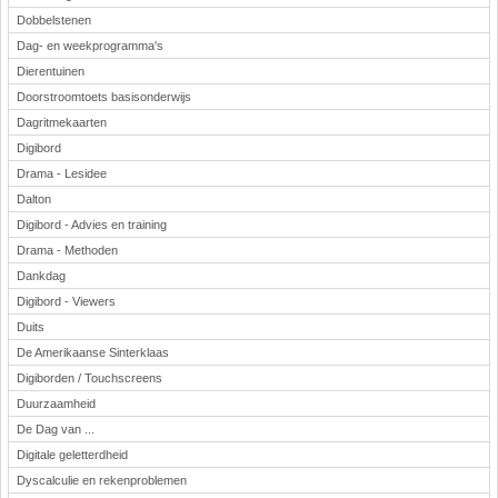
Dobbelstenen
Dag- en weekprogramma's
Dierentuinen
Doorstroomtoets basisonderwijs
Dagritmekaarten
Digibord
Drama - Lesidee
Dalton
Digibord - Advies en training
Drama - Methoden
Dankdag
Digibord - Viewers
Duits
De Amerikaanse Sinterklaas
Digiborden / Touchscreens
Duurzaamheid
De Dag van ...
Digitale geletterdheid
Dyscalculie en rekenproblemen