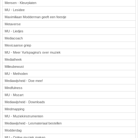
Mensen - Kleurplaten
MU - Lesidee
Maximiliaan Modderman geeft een feestje
Metaverse
MU - Liedjes
Mediacoach
Mexicaanse griep
MU - Meer Yurlspagina's over muziek
Mediatheek
Milieubewust
MU - Methoden
Mediawijsheid - Doe mee!
Mindfulness
MU - Mozart
Mediawijsheid - Downloads
Mindmapping
MU - Muziekinstrumenten
Mediawijsheid - Lesmateriaal bestellen
Modderdag
MU - Online muziek maken