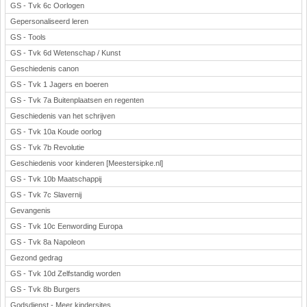
GS - Tvk 6c Oorlogen
Gepersonaliseerd leren
GS - Tools
GS - Tvk 6d Wetenschap / Kunst
Geschiedenis canon
GS - Tvk 1 Jagers en boeren
GS - Tvk 7a Buitenplaatsen en regenten
Geschiedenis van het schrijven
GS - Tvk 10a Koude oorlog
GS - Tvk 7b Revolutie
Geschiedenis voor kinderen [Meestersipke.nl]
GS - Tvk 10b Maatschappij
GS - Tvk 7c Slavernij
Gevangenis
GS - Tvk 10c Eenwording Europa
GS - Tvk 8a Napoleon
Gezond gedrag
GS - Tvk 10d Zelfstandig worden
GS - Tvk 8b Burgers
Godsdienst - Meer kindersites