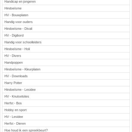
Handicap en jongeren
Hindoeïsme
HV - Bouwplaten
Handig voor ouders
Hindoeïsme - Divali
HV - Digibord
Handig voor schoolleiders
Hindoeïsme - Holi
HV - Divers
Handpoppen
Hindoeïsme - Kleurplaten
HV - Downloads
Harry Potter
Hindoeïsme - Lesidee
HV - Knutselsites
Herfst - Bos
Hobby en sport
HV - Lesidee
Herfst - Dieren
Hoe houd ik een spreekbeurt?