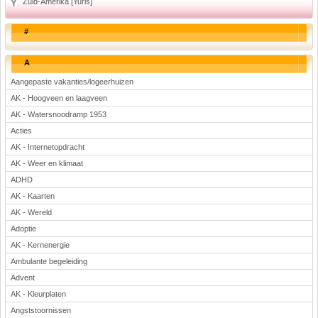
Zuid-Amerika [Yurls]
#
A
Aangepaste vakanties/logeerhuizen
AK - Hoogveen en laagveen
AK - Watersnoodramp 1953
Acties
AK - Internetopdracht
AK - Weer en klimaat
ADHD
AK - Kaarten
AK - Wereld
Adoptie
AK - Kernenergie
Ambulante begeleiding
Advent
AK - Kleurplaten
Angststoornissen