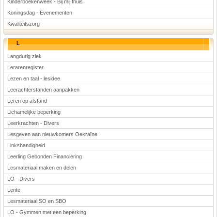
Kinderboekenweek - Bij mij thuis
Koningsdag - Evenementen
Kwaliteitszorg
L
Langdurig ziek
Lerarenregister
Lezen en taal - lesidee
Leerachterstanden aanpakken
Leren op afstand
Lichamelijke beperking
Leerkrachten - Divers
Lesgeven aan nieuwkomers Oekraïne
Linkshandigheid
Leerling Gebonden Financiering
Lesmateriaal maken en delen
LO - Divers
Lente
Lesmateriaal SO en SBO
LO - Gymmen met een beperking