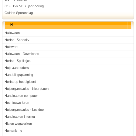
GS - Tvk 5c 80 jaar oorlog
Gulden Sporenslag
H
Halloween
Herfst - Schooltv
Huiswerk
Halloween - Downloads
Herfst - Spelletjes
Hulp aan ouders
Handelingsplanning
Herfst op het digibord
Hulporganisaties - Kleurplaten
Handicap en computer
Het nieuwe leren
Hulporganisaties - Lesidee
Handicap en internet
Hiaten wegwerken
Humanisme