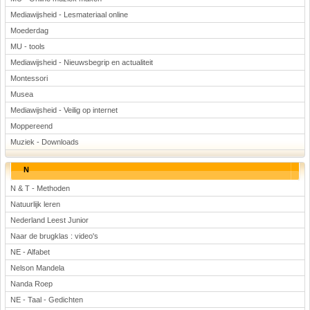
Mediawijsheid - Lesmateriaal online
Moederdag
MU - tools
Mediawijsheid - Nieuwsbegrip en actualiteit
Montessori
Musea
Mediawijsheid - Veilig op internet
Moppereend
Muziek - Downloads
N
N & T - Methoden
Natuurlijk leren
Nederland Leest Junior
Naar de brugklas : video's
NE - Alfabet
Nelson Mandela
Nanda Roep
NE - Taal - Gedichten