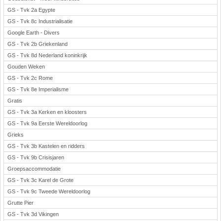
GS - Tvk 2a Egypte
GS - Tvk 8c Industrialisatie
Google Earth - Divers
GS - Tvk 2b Griekenland
GS - Tvk 8d Nederland koninkrijk
Gouden Weken
GS - Tvk 2c Rome
GS - Tvk 8e Imperialisme
Gratis
GS - Tvk 3a Kerken en kloosters
GS - Tvk 9a Eerste Wereldoorlog
Grieks
GS - Tvk 3b Kastelen en ridders
GS - Tvk 9b Crisisjaren
Groepsaccommodatie
GS - Tvk 3c Karel de Grote
GS - Tvk 9c Tweede Wereldoorlog
Grutte Pier
GS - Tvk 3d Vikingen