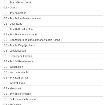
GS - Tvk 9d Anne Frank
GS - Divers
GS - Tvk 4a Steden
GS - Tvk 9e Herdenken en vieren
GS - Downloads
GS - Tvk 4b Kruistochten
GS - Tvk 9f Nederlands-Indië
GS - Ganzenbord en geheugenspel: test je kennis
GS - Tvk 4c Dagelijks leven
GS - Vensterlessen
GS - Historische kaarten
GS - Tvk 4d Renaissance
GS - Wandplaten
GS - Internetopdracht
GS - Tvk 5a Erasmus
GS - Werkstukken
GS - Kleurplaten
GS - Tvk 5b Reformatie
GS - Zelf zoeken in bronnen
GS - Knutselen