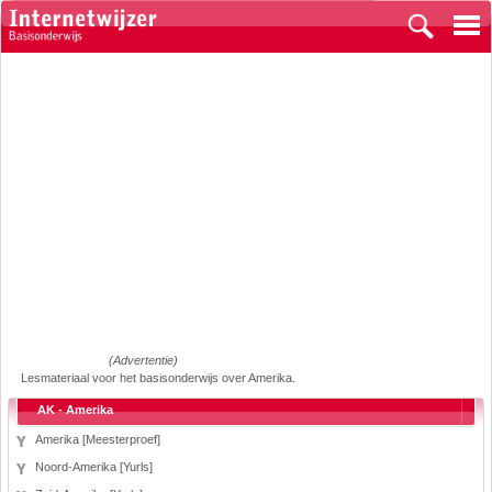
(Advertentie)
Lesmateriaal voor het basisonderwijs over Amerika.
AK - Amerika
Amerika [Meesterproef]
Noord-Amerika [Yurls]