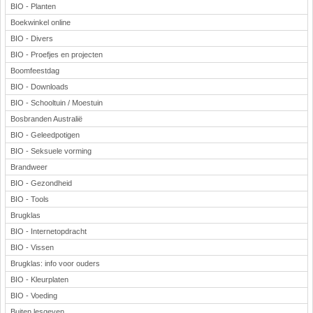
BIO - Planten
Boekwinkel online
BIO - Divers
BIO - Proefjes en projecten
Boomfeestdag
BIO - Downloads
BIO - Schooltuin / Moestuin
Bosbranden Australië
BIO - Geleedpotigen
BIO - Seksuele vorming
Brandweer
BIO - Gezondheid
BIO - Tools
Brugklas
BIO - Internetopdracht
BIO - Vissen
Brugklas: info voor ouders
BIO - Kleurplaten
BIO - Voeding
Buiten lesgeven