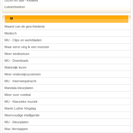
Lezen en taal - kwaliteit
Luisterboeken
M
Maand van de geschiedenis
Medisch
MU - Clips en werkbladen
Maar eerst ving ik een monster
Meer eindtoetsen
MU - Downloads
Makkelijk lezen
Meer onderwijssystemen
MU - Internetopdracht
Mandala kleurplaten
Meer over voetbal
MU - Klassieke muziek
Martin Luther Kingdag
Meervoudige intelligentie
MU - Kleurplaten
Max Verstappen