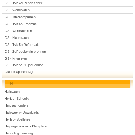
GS - Tvk 4d Renaissance
GS - Wandplaten
GS - Internetopdracht
GS - Tvk 5a Erasmus
GS - Werkstukken
GS - Kleurplaten
GS - Tvk 5b Reformatie
GS - Zelf zoeken in bronnen
GS - Knutselen
GS - Tvk 5c 80 jaar oorlog
Gulden Sporenslag
H
Halloween
Herfst - Schooltv
Hulp aan ouders
Halloween - Downloads
Herfst - Spelletjes
Hulporganisaties - Kleurplaten
Handelingsplanning