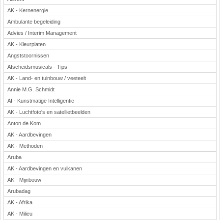
AK - Kernenergie
Ambulante begeleiding
Advies / Interim Management
AK - Kleurplaten
Angststoornissen
Afscheidsmusicals - Tips
AK - Land- en tuinbouw / veeteelt
Annie M.G. Schmidt
AI - Kunstmatige Intelligentie
AK - Luchtfoto's en satellietbeelden
Anton de Kom
AK - Aardbevingen
AK - Methoden
Aruba
AK - Aardbevingen en vulkanen
AK - Mijnbouw
Arubadag
AK - Afrika
AK - Milieu