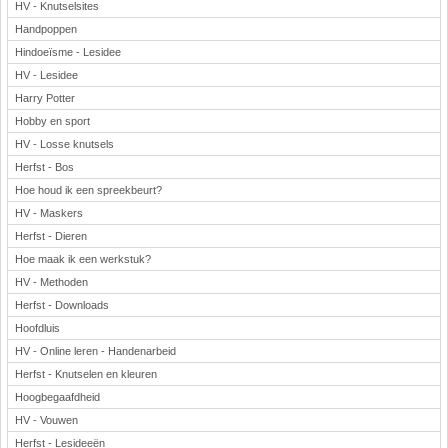
HV - Knutselsites
Handpoppen
Hindoeïsme - Lesidee
HV - Lesidee
Harry Potter
Hobby en sport
HV - Losse knutsels
Herfst - Bos
Hoe houd ik een spreekbeurt?
HV - Maskers
Herfst - Dieren
Hoe maak ik een werkstuk?
HV - Methoden
Herfst - Downloads
Hoofdluis
HV - Online leren - Handenarbeid
Herfst - Knutselen en kleuren
Hoogbegaafdheid
HV - Vouwen
Herfst - Lesideeën