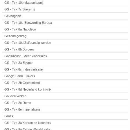
GS - Tvk 10b Maatschappij
GS - Tvk 7c Slavernij
Gevangenis
GS - Tvk 10c Eenwording Europa
GS - Tvk 8a Napoleon
Gezond gedrag
GS - Tvk 10d Zelfstandig worden
GS - Tvk 8b Burgers
Godsdienst - Meer kindersites
GS - Tvk 2a Egypte
GS - Tvk 8c Industrialisatie
Google Earth - Divers
GS - Tvk 2b Griekenland
GS - Tvk 8d Nederland koninkrijk
Gouden Weken
GS - Tvk 2c Rome
GS - Tvk 8e Imperialisme
Gratis
GS - Tvk 3a Kerken en kloosters
GS - Tvk 9a Eerste Wereldoorlog