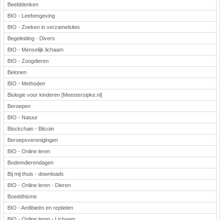
Beelddenken
BIO - Leefomgeving
BIO - Zoeken in verzamelsites
Begeleiding - Divers
BIO - Menselijk lichaam
BIO - Zoogdieren
Belonen
BIO - Methoden
Biologie voor kinderen [Meestersipke.nl]
Beroepen
BIO - Natuur
Blockchain - Bitcoin
Beroepsverenigingen
BIO - Online leren
Bodemdierendagen
Bij mij thuis - downloads
BIO - Online leren - Dieren
Boeddhisme
BIO - Amfibieën en reptielen
BIO - Online leren - Lichaam