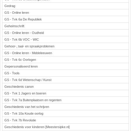
Gedrag
GS - Online leren
GS - Tvk 6a De Republiek
Geheimschrift
GS - Online leren - Oudheid
GS - Tvk 6b VOC - WIC
Gehoor-, taal- en spraakproblemen
GS - Online leren - Middeleeuwen
GS - Tvk 6c Oorlogen
Gepersonaliseerd leren
GS - Tools
GS - Tvk 6d Wetenschap / Kunst
Geschiedenis canon
GS - Tvk 1 Jagers en boeren
GS - Tvk 7a Buitenplaatsen en regenten
Geschiedenis van het schrijven
GS - Tvk 10a Koude oorlog
GS - Tvk 7b Revolutie
Geschiedenis voor kinderen [Meestersipke.nl]