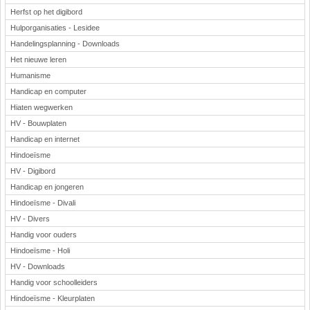
Herfst op het digibord
Hulporganisaties - Lesidee
Handelingsplanning - Downloads
Het nieuwe leren
Humanisme
Handicap en computer
Hiaten wegwerken
HV - Bouwplaten
Handicap en internet
Hindoeïsme
HV - Digibord
Handicap en jongeren
Hindoeïsme - Divali
HV - Divers
Handig voor ouders
Hindoeïsme - Holi
HV - Downloads
Handig voor schoolleiders
Hindoeïsme - Kleurplaten