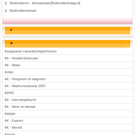
Bodemdieren - lesmateriaal [Bodemdierendag.nl]
Bodemdierenkaart
#
A
Aangepaste vakanties/logeerhuizen
AK - Heelal/ruimtevaart
AK - Water
Acties
AK - Hoogveen en laagveen
AK - Watersnoodramp 1953
ADHD
AK - Internetopdracht
AK - Weer en klimaat
Adoptie
AK - Kaarten
AK - Wereld
Advent