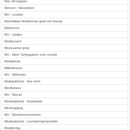
Max Verstappen
Mensen - Kleurplaten
MU - Lesidee
Maximiliaan Modderman geeft een feestje
Metaverse
MU - Liedjes
Mediacoach
Mexicaanse griep
MU - Meer Yurlspagina's over muziek
Mediatheek
Milieubewust
MU - Methoden
Mediawijsheid - Doe mee!
Mindfulness
MU - Mozart
Mediawijsheid - Downloads
Mindmapping
MU - Muziekinstrumenten
Mediawijsheid - Lesmateriaal bestellen
Modderdag