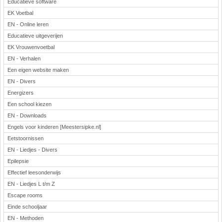
Educatieve software
EK Voetbal
EN - Online leren
Educatieve uitgeverijen
EK Vrouwenvoetbal
EN - Verhalen
Een eigen website maken
EN - Divers
Energizers
Een school kiezen
EN - Downloads
Engels voor kinderen [Meestersipke.nl]
Eetstoornissen
EN - Liedjes - Divers
Epilepsie
Effectief leesonderwijs
EN - Liedjes L t/m Z
Escape rooms
Einde schooljaar
EN - Methoden