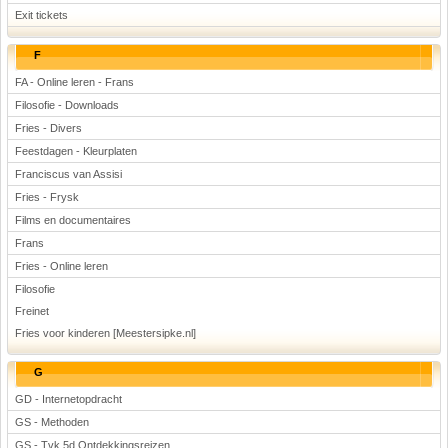
Exit tickets
F
FA - Online leren - Frans
Filosofie - Downloads
Fries - Divers
Feestdagen - Kleurplaten
Franciscus van Assisi
Fries - Frysk
Films en documentaires
Frans
Fries - Online leren
Filosofie
Freinet
Fries voor kinderen [Meestersipke.nl]
G
GD - Internetopdracht
GS - Methoden
GS - Tvk 5d Ontdekkingsreizen