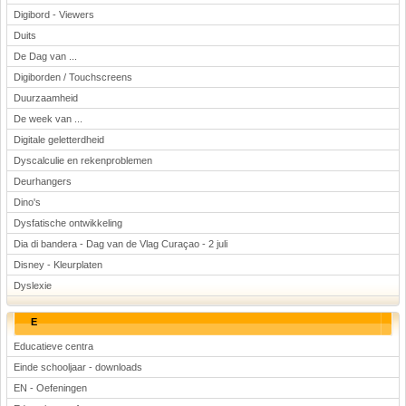
Digibord - Viewers
Duits
De Dag van ...
Digiborden / Touchscreens
Duurzaamheid
De week van ...
Digitale geletterdheid
Dyscalculie en rekenproblemen
Deurhangers
Dino's
Dysfatische ontwikkeling
Dia di bandera - Dag van de Vlag Curaçao - 2 juli
Disney - Kleurplaten
Dyslexie
E
Educatieve centra
Einde schooljaar - downloads
EN - Oefeningen