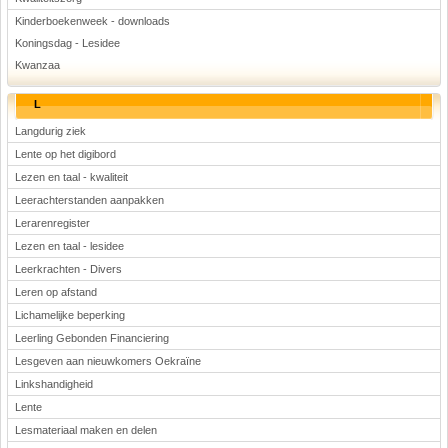
Kinderboekenweek - downloads
Koningsdag - Lesidee
Kwanzaa
L
Langdurig ziek
Lente op het digibord
Lezen en taal - kwaliteit
Leerachterstanden aanpakken
Lerarenregister
Lezen en taal - lesidee
Leerkrachten - Divers
Leren op afstand
Lichamelijke beperking
Leerling Gebonden Financiering
Lesgeven aan nieuwkomers Oekraïne
Linkshandigheid
Lente
Lesmateriaal maken en delen