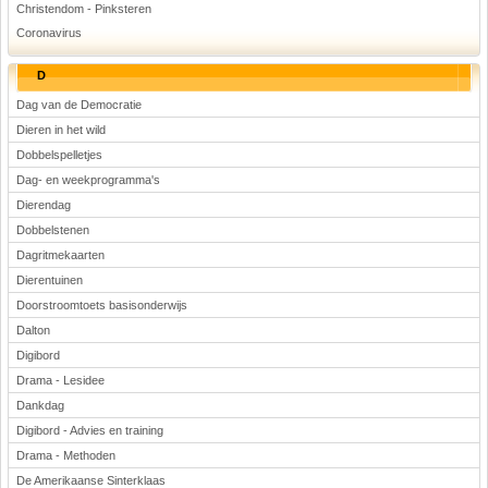
Christendom - Pinksteren
Coronavirus
D
Dag van de Democratie
Dieren in het wild
Dobbelspelletjes
Dag- en weekprogramma's
Dierendag
Dobbelstenen
Dagritmekaarten
Dierentuinen
Doorstroomtoets basisonderwijs
Dalton
Digibord
Drama - Lesidee
Dankdag
Digibord - Advies en training
Drama - Methoden
De Amerikaanse Sinterklaas