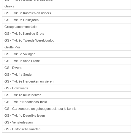
Grieks
GS - Tvk 3b Kastelen en ridders
GS - Tvk 9b Crisisjaren
Groepsaccommodatie
GS - Tvk 3c Karel de Grote
GS - Tvk 9c Tweede Wereldoorlog
Grutte Pier
GS - Tvk 3d Vikingen
GS - Tvk 9d Anne Frank
GS - Divers
GS - Tvk 4a Steden
GS - Tvk 9e Herdenken en vieren
GS - Downloads
GS - Tvk 4b Kruistochten
GS - Tvk 9f Nederlands-Indië
GS - Ganzenbord en geheugenspel: test je kennis
GS - Tvk 4c Dagelijks leven
GS - Vensterlessen
GS - Historische kaarten