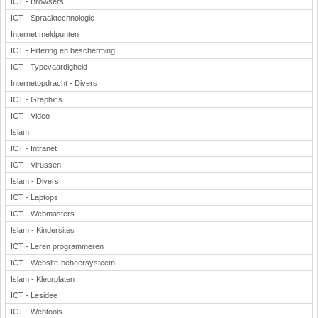
ICT - Browsers
ICT - Spraaktechnologie
Internet meldpunten
ICT - Filtering en bescherming
ICT - Typevaardigheid
Internetopdracht - Divers
ICT - Graphics
ICT - Video
Islam
ICT - Intranet
ICT - Virussen
Islam - Divers
ICT - Laptops
ICT - Webmasters
Islam - Kindersites
ICT - Leren programmeren
ICT - Website-beheersysteem
Islam - Kleurplaten
ICT - Lesidee
ICT - Webtools