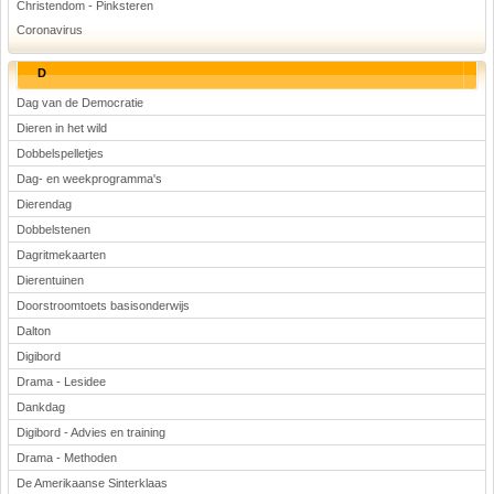
Christendom - Pinksteren
Coronavirus
D
Dag van de Democratie
Dieren in het wild
Dobbelspelletjes
Dag- en weekprogramma's
Dierendag
Dobbelstenen
Dagritmekaarten
Dierentuinen
Doorstroomtoets basisonderwijs
Dalton
Digibord
Drama - Lesidee
Dankdag
Digibord - Advies en training
Drama - Methoden
De Amerikaanse Sinterklaas