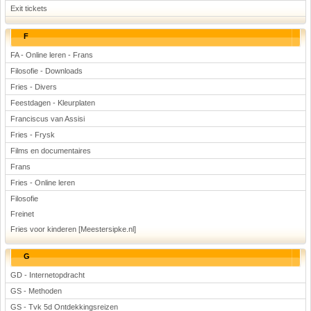
Exit tickets
F
FA - Online leren - Frans
Filosofie - Downloads
Fries - Divers
Feestdagen - Kleurplaten
Franciscus van Assisi
Fries - Frysk
Films en documentaires
Frans
Fries - Online leren
Filosofie
Freinet
Fries voor kinderen [Meestersipke.nl]
G
GD - Internetopdracht
GS - Methoden
GS - Tvk 5d Ontdekkingsreizen