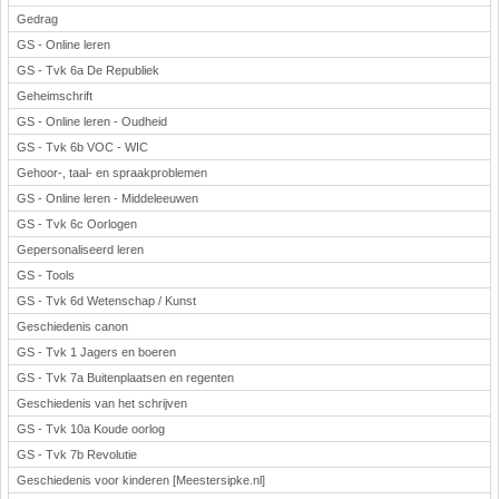
Gedrag
GS - Online leren
GS - Tvk 6a De Republiek
Geheimschrift
GS - Online leren - Oudheid
GS - Tvk 6b VOC - WIC
Gehoor-, taal- en spraakproblemen
GS - Online leren - Middeleeuwen
GS - Tvk 6c Oorlogen
Gepersonaliseerd leren
GS - Tools
GS - Tvk 6d Wetenschap / Kunst
Geschiedenis canon
GS - Tvk 1 Jagers en boeren
GS - Tvk 7a Buitenplaatsen en regenten
Geschiedenis van het schrijven
GS - Tvk 10a Koude oorlog
GS - Tvk 7b Revolutie
Geschiedenis voor kinderen [Meestersipke.nl]