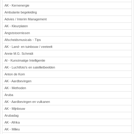
AK - Kernenergie
Ambulante begeleiding
Advies / Interim Management
AK - Kleurplaten
Angststoornissen
Afscheidsmusicals - Tips
AK - Land- en tuinbouw / veeteelt
Annie M.G. Schmidt
AI - Kunstmatige Intelligentie
AK - Luchtfoto's en satellietbeelden
Anton de Kom
AK - Aardbevingen
AK - Methoden
Aruba
AK - Aardbevingen en vulkanen
AK - Mijnbouw
Arubadag
AK - Afrika
AK - Milieu