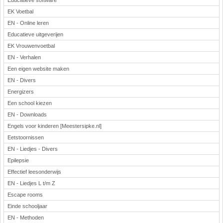
Educatieve software
EK Voetbal
EN - Online leren
Educatieve uitgeverijen
EK Vrouwenvoetbal
EN - Verhalen
Een eigen website maken
EN - Divers
Energizers
Een school kiezen
EN - Downloads
Engels voor kinderen [Meestersipke.nl]
Eetstoornissen
EN - Liedjes - Divers
Epilepsie
Effectief leesonderwijs
EN - Liedjes L t/m Z
Escape rooms
Einde schooljaar
EN - Methoden