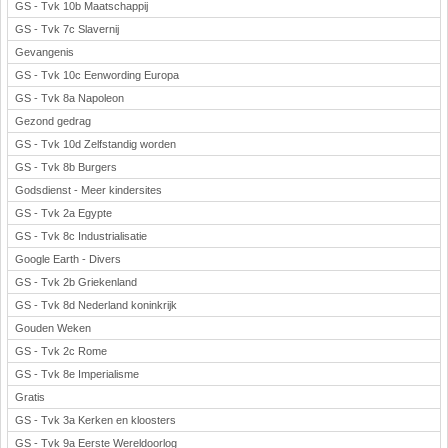
GS - Tvk 10b Maatschappij
GS - Tvk 7c Slavernij
Gevangenis
GS - Tvk 10c Eenwording Europa
GS - Tvk 8a Napoleon
Gezond gedrag
GS - Tvk 10d Zelfstandig worden
GS - Tvk 8b Burgers
Godsdienst - Meer kindersites
GS - Tvk 2a Egypte
GS - Tvk 8c Industrialisatie
Google Earth - Divers
GS - Tvk 2b Griekenland
GS - Tvk 8d Nederland koninkrijk
Gouden Weken
GS - Tvk 2c Rome
GS - Tvk 8e Imperialisme
Gratis
GS - Tvk 3a Kerken en kloosters
GS - Tvk 9a Eerste Wereldoorlog