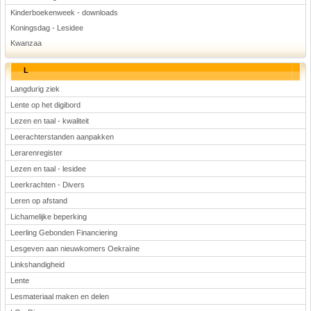
Kinderboekenweek - downloads
Koningsdag - Lesidee
Kwanzaa
L
Langdurig ziek
Lente op het digibord
Lezen en taal - kwaliteit
Leerachterstanden aanpakken
Lerarenregister
Lezen en taal - lesidee
Leerkrachten - Divers
Leren op afstand
Lichamelijke beperking
Leerling Gebonden Financiering
Lesgeven aan nieuwkomers Oekraïne
Linkshandigheid
Lente
Lesmateriaal maken en delen