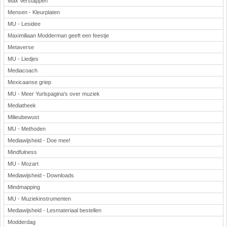
Max Verstappen
Mensen - Kleurplaten
MU - Lesidee
Maximiliaan Modderman geeft een feestje
Metaverse
MU - Liedjes
Mediacoach
Mexicaanse griep
MU - Meer Yurlspagina's over muziek
Mediatheek
Milieubewust
MU - Methoden
Mediawijsheid - Doe mee!
Mindfulness
MU - Mozart
Mediawijsheid - Downloads
Mindmapping
MU - Muziekinstrumenten
Mediawijsheid - Lesmateriaal bestellen
Modderdag