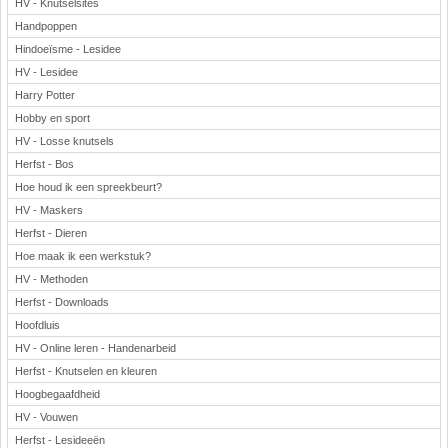
HV - Knutselsites
Handpoppen
Hindoeïsme - Lesidee
HV - Lesidee
Harry Potter
Hobby en sport
HV - Losse knutsels
Herfst - Bos
Hoe houd ik een spreekbeurt?
HV - Maskers
Herfst - Dieren
Hoe maak ik een werkstuk?
HV - Methoden
Herfst - Downloads
Hoofdluis
HV - Online leren - Handenarbeid
Herfst - Knutselen en kleuren
Hoogbegaafdheid
HV - Vouwen
Herfst - Lesideeën