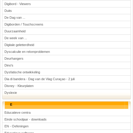
Digibord - Viewers
Duits
De Dag van ...
Digiborden / Touchscreens
Duurzaamheid
De week van ...
Digitale geletterdheid
Dyscalculie en rekenproblemen
Deurhangers
Dino's
Dysfatische ontwikkeling
Dia di bandera - Dag van de Vlag Curaçao - 2 juli
Disney - Kleurplaten
Dyslexie
E
Educatieve centra
Einde schooljaar - downloads
EN - Oefeningen