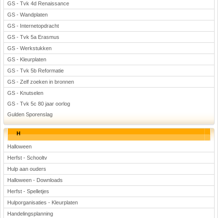
GS - Tvk 4d Renaissance
GS - Wandplaten
GS - Internetopdracht
GS - Tvk 5a Erasmus
GS - Werkstukken
GS - Kleurplaten
GS - Tvk 5b Reformatie
GS - Zelf zoeken in bronnen
GS - Knutselen
GS - Tvk 5c 80 jaar oorlog
Gulden Sporenslag
H
Halloween
Herfst - Schooltv
Hulp aan ouders
Halloween - Downloads
Herfst - Spelletjes
Hulporganisaties - Kleurplaten
Handelingsplanning