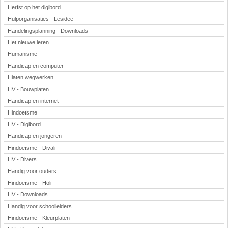
Herfst op het digibord
Hulporganisaties - Lesidee
Handelingsplanning - Downloads
Het nieuwe leren
Humanisme
Handicap en computer
Hiaten wegwerken
HV - Bouwplaten
Handicap en internet
Hindoeïsme
HV - Digibord
Handicap en jongeren
Hindoeïsme - Divali
HV - Divers
Handig voor ouders
Hindoeïsme - Holi
HV - Downloads
Handig voor schoolleiders
Hindoeïsme - Kleurplaten