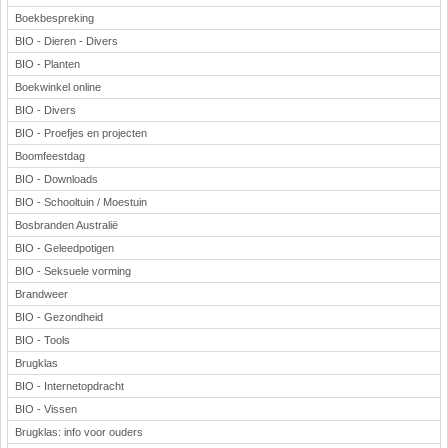
Boekbespreking
BIO - Dieren - Divers
BIO - Planten
Boekwinkel online
BIO - Divers
BIO - Proefjes en projecten
Boomfeestdag
BIO - Downloads
BIO - Schooltuin / Moestuin
Bosbranden Australië
BIO - Geleedpotigen
BIO - Seksuele vorming
Brandweer
BIO - Gezondheid
BIO - Tools
Brugklas
BIO - Internetopdracht
BIO - Vissen
Brugklas: info voor ouders