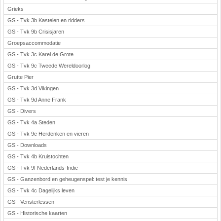
Grieks
GS - Tvk 3b Kastelen en ridders
GS - Tvk 9b Crisisjaren
Groepsaccommodatie
GS - Tvk 3c Karel de Grote
GS - Tvk 9c Tweede Wereldoorlog
Grutte Pier
GS - Tvk 3d Vikingen
GS - Tvk 9d Anne Frank
GS - Divers
GS - Tvk 4a Steden
GS - Tvk 9e Herdenken en vieren
GS - Downloads
GS - Tvk 4b Kruistochten
GS - Tvk 9f Nederlands-Indië
GS - Ganzenbord en geheugenspel: test je kennis
GS - Tvk 4c Dagelijks leven
GS - Vensterlessen
GS - Historische kaarten