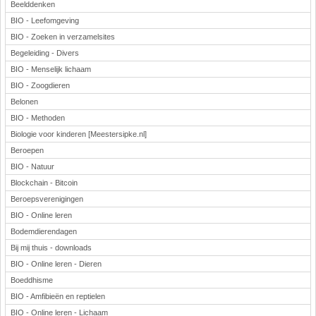
Beelddenken
BIO - Leefomgeving
BIO - Zoeken in verzamelsites
Begeleiding - Divers
BIO - Menselijk lichaam
BIO - Zoogdieren
Belonen
BIO - Methoden
Biologie voor kinderen [Meestersipke.nl]
Beroepen
BIO - Natuur
Blockchain - Bitcoin
Beroepsverenigingen
BIO - Online leren
Bodemdierendagen
Bij mij thuis - downloads
BIO - Online leren - Dieren
Boeddhisme
BIO - Amfibieën en reptielen
BIO - Online leren - Lichaam