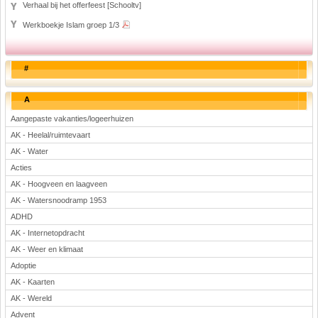
Verhaal bij het offerfeest [Schooltv]
Werkboekje Islam groep 1/3
#
A
Aangepaste vakanties/logeerhuizen
AK - Heelal/ruimtevaart
AK - Water
Acties
AK - Hoogveen en laagveen
AK - Watersnoodramp 1953
ADHD
AK - Internetopdracht
AK - Weer en klimaat
Adoptie
AK - Kaarten
AK - Wereld
Advent