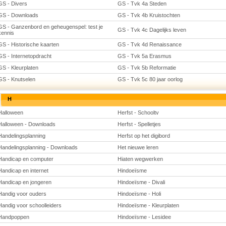
GS - Divers
GS - Tvk 4a Steden
GS - Downloads
GS - Tvk 4b Kruistochten
GS - Ganzenbord en geheugenspel: test je
GS - Tvk 4c Dagelijks leven
kennis
GS - Historische kaarten
GS - Tvk 4d Renaissance
GS - Internetopdracht
GS - Tvk 5a Erasmus
GS - Kleurplaten
GS - Tvk 5b Reformatie
GS - Knutselen
GS - Tvk 5c 80 jaar oorlog
H
Halloween
Herfst - Schooltv
Halloween - Downloads
Herfst - Spelletjes
Handelingsplanning
Herfst op het digibord
Handelingsplanning - Downloads
Het nieuwe leren
Handicap en computer
Hiaten wegwerken
Handicap en internet
Hindoeïsme
Handicap en jongeren
Hindoeïsme - Divali
Handig voor ouders
Hindoeïsme - Holi
Handig voor schoolleiders
Hindoeïsme - Kleurplaten
Handpoppen
Hindoeïsme - Lesidee