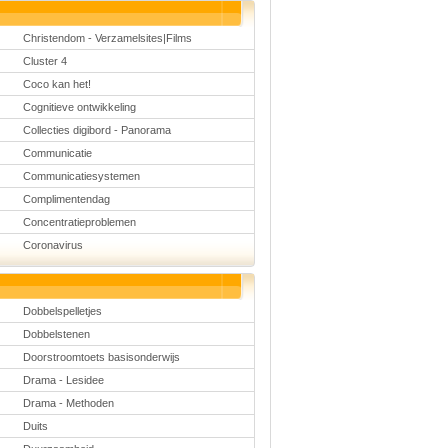
Christendom - Verzamelsites|Films
Cluster 4
Coco kan het!
Cognitieve ontwikkeling
Collecties digibord - Panorama
Communicatie
Communicatiesystemen
Complimentendag
Concentratieproblemen
Coronavirus
Dobbelspelletjes
Dobbelstenen
Doorstroomtoets basisonderwijs
Drama - Lesidee
Drama - Methoden
Duits