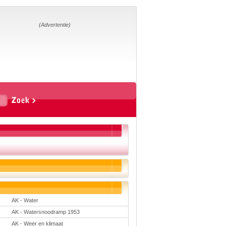
Home
Suggesties
Adverteren
(Advertentie)
Eigen
startpagina
Vakken
Aardrijkskunde
Biologie
Engels
Frans, Duits,
Chinees, Spaans
Geschiedenis
Handvaardigheid en
Tekenen
Kunst en Cultuur
Levensbeschouwing
Lichamelijke
opvoeding
Mediawijsheid
Muziek
AK - Water
Rekenen
AK - Watersnoodramp 1953
Scheikunde
Schrijven
AK - Weer en klimaat