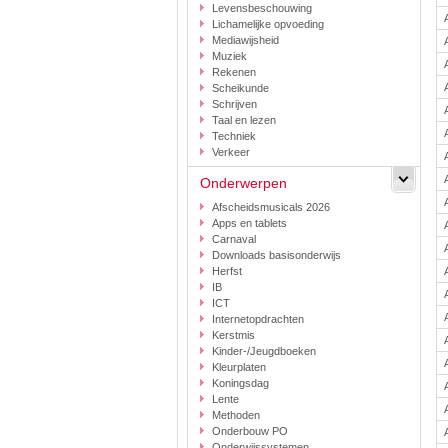
Levensbeschouwing
Lichamelijke opvoeding
Mediawijsheid
Muziek
Rekenen
Scheikunde
Schrijven
Taal en lezen
Techniek
Verkeer
Onderwerpen
Afscheidsmusicals 2026
Apps en tablets
Carnaval
Downloads basisonderwijs
Herfst
IB
ICT
Internetopdrachten
Kerstmis
Kinder-/Jeugdboeken
Kleurplaten
Koningsdag
Lente
Methoden
Onderbouw PO
Onderwijssystemen