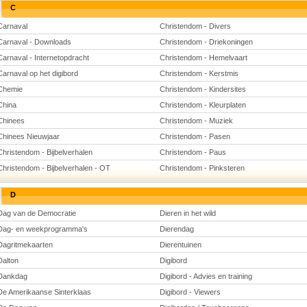
C
Carnaval
Christendom - Divers
Carnaval - Downloads
Christendom - Driekoningen
Carnaval - Internetopdracht
Christendom - Hemelvaart
Carnaval op het digibord
Christendom - Kerstmis
Chemie
Christendom - Kindersites
China
Christendom - Kleurplaten
Chinees
Christendom - Muziek
Chinees Nieuwjaar
Christendom - Pasen
Christendom - Bijbelverhalen
Christendom - Paus
Christendom - Bijbelverhalen - OT
Christendom - Pinksteren
D
Dag van de Democratie
Dieren in het wild
Dag- en weekprogramma's
Dierendag
Dagritmekaarten
Dierentuinen
Dalton
Digibord
Dankdag
Digibord - Advies en training
De Amerikaanse Sinterklaas
Digibord - Viewers