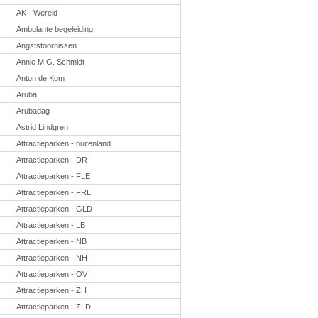
Taal en lezen
AK - Wereld
Techniek
Verkeer
Ambulante begeleiding
Angststoornissen
Onderwerpen
Annie M.G. Schmidt
Afscheidsmusicals
2026
Anton de Kom
Apps en tablets
Aruba
Carnaval
Downloads
Arubadag
basisonderwijs
Astrid Lindgren
Herfst
IB
Attractieparken - buitenland
ICT
Attractieparken - DR
Internetopdrachten
Kerstmis
Attractieparken - FLE
Kinder-/Jeugdboeken
Attractieparken - FRL
Kleurplaten
Attractieparken - GLD
Koningsdag
Lente
Attractieparken - LB
Methoden
Attractieparken - NB
Onderbouw PO
Onderwijssystemen
Attractieparken - NH
Ouders
Attractieparken - OV
Pasen
Passend onderwijs
Attractieparken - ZH
Rekenwerkbladen
Attractieparken - ZLD
Scheikunde