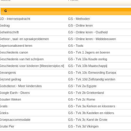
G
GD - Internetopdracht
GS - Methoden
Gedrag
GS - Online leren
Geheimschrift
GS - Online leren - Oudheid
Gehoor-, taal- en spraakproblemen
GS - Online leren - Middeleeuwen
Gepersonaliseerd leren
GS - Tools
Geschiedenis canon
GS - Tvk 1 Jagers en boeren
Geschiedenis van het schrijven
GS - Tvk 10a Koude oorlog
Geschiedenis voor kinderen [Meestersipke.nl]
GS - Tvk 10b Maatschappij
Gevangenis
GS - Tvk 10c Eenwording Europa
Gezond gedrag
GS - Tvk 10d Zelfstandig worden
Godsdienst - Meer kindersites
GS - Tvk 2a Egypte
Google Earth - Divers
GS - Tvk 2b Griekenland
Gouden Weken
GS - Tvk 2c Rome
Gratis
GS - Tvk 3a Kerken en kloosters
Grieks
GS - Tvk 3b Kastelen en ridders
Groepsaccommodatie
GS - Tvk 3c Karel de Grote
Grutte Pier
GS - Tvk 3d Vikingen