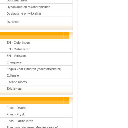
Duurzaamheid
Dyscalculie en rekenproblemen
Dysfatische ontwikkeling
Dyslexie
EN - Oefeningen
EN - Online leren
EN - Verhalen
Energizers
Engels voor kinderen [Meestersipke.nl]
Epilepsie
Escape rooms
Exit tickets
Fries - Divers
Fries - Frysk
Fries - Online leren
Fries voor kinderen [Meestersipke.nl]