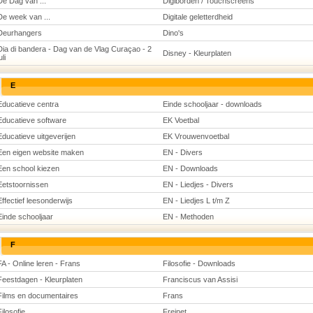
De Dag van ...
Digiborden / Touchscreens
De week van ...
Digitale geletterdheid
Deurhangers
Dino's
Dia di bandera - Dag van de Vlag Curaçao - 2
Disney - Kleurplaten
uli
E
Educatieve centra
Einde schooljaar - downloads
Educatieve software
EK Voetbal
Educatieve uitgeverijen
EK Vrouwenvoetbal
Een eigen website maken
EN - Divers
Een school kiezen
EN - Downloads
Eetstoornissen
EN - Liedjes - Divers
Effectief leesonderwijs
EN - Liedjes L t/m Z
Einde schooljaar
EN - Methoden
F
FA - Online leren - Frans
Filosofie - Downloads
Feestdagen - Kleurplaten
Franciscus van Assisi
Films en documentaires
Frans
Filosofie
Freinet