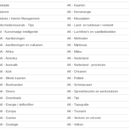
Adoptie
AK - Kaarten
Advent
AK - Kernenergie
Advies / Interim Management
AK - Kleurplaten
Afscheidsmusicals - Tips
AK - Land- en tuinbouw / veeteelt
AI - Kunstmatige Intelligentie
AK - Luchtfoto's en satellietbeelden
AK - Aardbevingen
AK - Methoden
AK - Aardbevingen en vulkanen
AK - Mijnbouw
AK - Afrika
AK - Milieu
AK - Amerika
AK - Nederland
AK - Australië
AK - Nederland - provincies
AK - Azië
AK - Orkanen
AK - Blinde kaarten
AK - Politiek
AK - Bosbranden
AK - Scheepvaart
AK - Divers
AK - Spreekbeurten en werkstukken
AK - Downloads
AK - Tijd
AK - Energie / delfstoffen
AK - Topografie
AK - Europa
AK - Tsunami
AK - Games
AK - Verkeer en vervoer
AK - Geologie
AK - Volken