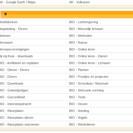
AK - Google Earth / Maps
AK - Vulkanen
B
Beelddenken
BIO - Leefomgeving
Begeleiding - Divers
BIO - Menselijk lichaam
Belonen
BIO - Methoden
Beroepen
BIO - Natuur
Beroepsverenigingen
BIO - Online leren
Bij mij thuis - downloads
BIO - Online leren - Dieren
BIO - Amfibieën en reptielen
BIO - Online leren - Lichaam
BIO - Dieren - Divers
BIO - Planten
BIO - Divers
BIO - Proefjes en projecten
BIO - Downloads
BIO - Schooltuin / Moestuin
BIO - Geleedpotigen
BIO - Seksuele vorming
BIO - Gezondheid
BIO - Tools
BIO - Internetopdracht
BIO - Vissen
BIO - Kleurplaten
BIO - Voeding
BIO - Kleurplaten dieren
BIO - Vogels
BIO - Kleurplaten seizoenen
BIO - Weekdieren