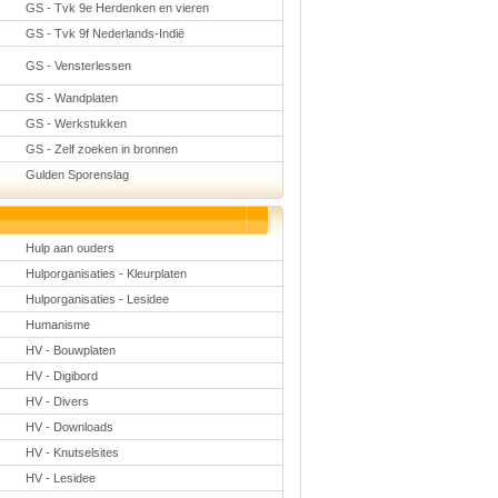
GS - Tvk 9e Herdenken en vieren
GS - Tvk 9f Nederlands-Indië
GS - Vensterlessen
GS - Wandplaten
GS - Werkstukken
GS - Zelf zoeken in bronnen
Gulden Sporenslag
Hulp aan ouders
Hulporganisaties - Kleurplaten
Hulporganisaties - Lesidee
Humanisme
HV - Bouwplaten
HV - Digibord
HV - Divers
HV - Downloads
HV - Knutselsites
HV - Lesidee