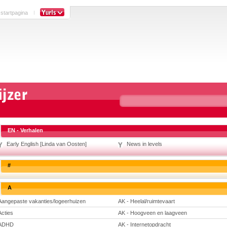
 startpagina
EN - Verhalen
Early English [Linda van Oosten]
News in levels
#
A
Aangepaste vakanties/logeerhuizen
AK - Heelal/ruimtevaart
Acties
AK - Hoogveen en laagveen
ADHD
AK - Internetopdracht