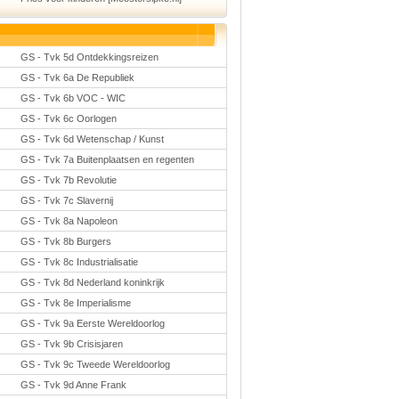
GS - Tvk 5d Ontdekkingsreizen
GS - Tvk 6a De Republiek
GS - Tvk 6b VOC - WIC
GS - Tvk 6c Oorlogen
GS - Tvk 6d Wetenschap / Kunst
GS - Tvk 7a Buitenplaatsen en regenten
GS - Tvk 7b Revolutie
GS - Tvk 7c Slavernij
GS - Tvk 8a Napoleon
GS - Tvk 8b Burgers
GS - Tvk 8c Industrialisatie
GS - Tvk 8d Nederland koninkrijk
GS - Tvk 8e Imperialisme
GS - Tvk 9a Eerste Wereldoorlog
GS - Tvk 9b Crisisjaren
GS - Tvk 9c Tweede Wereldoorlog
GS - Tvk 9d Anne Frank