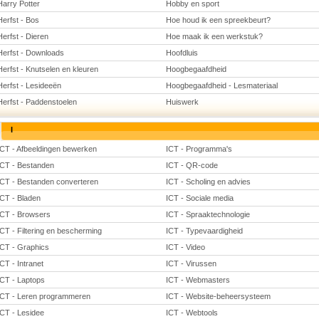
Harry Potter
Hobby en sport
Herfst - Bos
Hoe houd ik een spreekbeurt?
Herfst - Dieren
Hoe maak ik een werkstuk?
Herfst - Downloads
Hoofdluis
Herfst - Knutselen en kleuren
Hoogbegaafdheid
Herfst - Lesideeën
Hoogbegaafdheid - Lesmateriaal
Herfst - Paddenstoelen
Huiswerk
I
ICT - Afbeeldingen bewerken
ICT - Programma's
ICT - Bestanden
ICT - QR-code
ICT - Bestanden converteren
ICT - Scholing en advies
ICT - Bladen
ICT - Sociale media
ICT - Browsers
ICT - Spraaktechnologie
ICT - Filtering en bescherming
ICT - Typevaardigheid
ICT - Graphics
ICT - Video
ICT - Intranet
ICT - Virussen
ICT - Laptops
ICT - Webmasters
ICT - Leren programmeren
ICT - Website-beheersysteem
ICT - Lesidee
ICT - Webtools