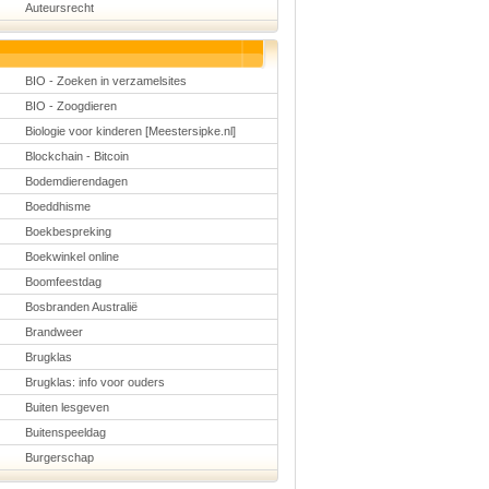
Auteursrecht
Schoolmanagement
Schoolreis
Sinterklaas
Valentijn
Voetbal
BIO - Zoeken in verzamelsites
Voorleesdagen
BIO - Zoogdieren
Winter
Zomer
Biologie voor kinderen [Meestersipke.nl]
Blockchain - Bitcoin
Bodemdierendagen
Boeddhisme
Boekbespreking
Boekwinkel online
Boomfeestdag
Bosbranden Australië
Brandweer
Brugklas
Brugklas: info voor ouders
Buiten lesgeven
Buitenspeeldag
Burgerschap