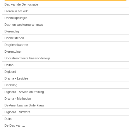
Dag van de Democratie
Dieren in het wild
Dobbelspelletjes
Dag- en weekprogramma's
Dierendag
Dobbelstenen
Dagritmekaarten
Dierentuinen
Doorstroomtoets basisonderwijs
Dalton
Digibord
Drama - Lesidee
Dankdag
Digibord - Advies en training
Drama - Methoden
De Amerikaanse Sinterklaas
Digibord - Viewers
Duits
De Dag van ...