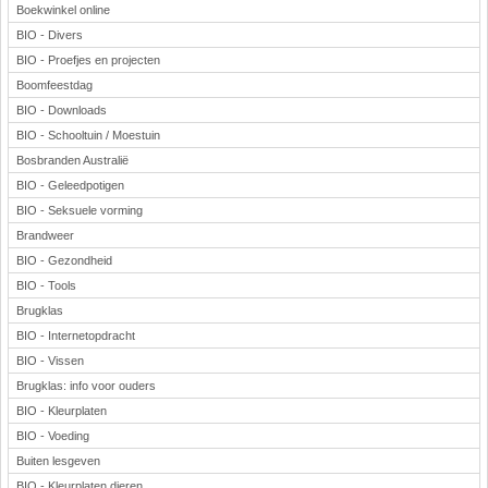
Boekwinkel online
BIO - Divers
BIO - Proefjes en projecten
Boomfeestdag
BIO - Downloads
BIO - Schooltuin / Moestuin
Bosbranden Australië
BIO - Geleedpotigen
BIO - Seksuele vorming
Brandweer
BIO - Gezondheid
BIO - Tools
Brugklas
BIO - Internetopdracht
BIO - Vissen
Brugklas: info voor ouders
BIO - Kleurplaten
BIO - Voeding
Buiten lesgeven
BIO - Kleurplaten dieren