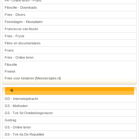
FA - Online leren - Frans
Filosofie - Downloads
Fries - Divers
Feestdagen - Kleurplaten
Franciscus van Assisi
Fries - Frysk
Films en documentaires
Frans
Fries - Online leren
Filosofie
Freinet
Fries voor kinderen [Meestersipke.nl]
G
GD - Internetopdracht
GS - Methoden
GS - Tvk 5d Ontdekkingsreizen
Gedrag
GS - Online leren
GS - Tvk 6a De Republiek