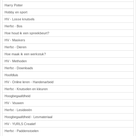
Harry Potter
Hobby en sport
HV - Losse knutsels
Herfst - Bos
Hoe houd ik een spreekbeurt?
HV - Maskers
Herfst - Dieren
Hoe maak ik een werkstuk?
HV - Methoden
Herfst - Downloads
Hoofdluis
HV - Online leren - Handenarbeid
Herfst - Knutselen en kleuren
Hoogbegaafdheid
HV - Vouwen
Herfst - Lesideeën
Hoogbegaafdheid - Lesmateriaal
HV - YURLS Creatief
Herfst - Paddenstoelen