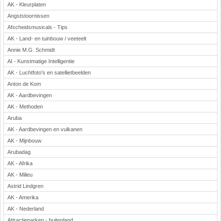
AK - Kleurplaten
Angststoornissen
Afscheidsmusicals - Tips
AK - Land- en tuinbouw / veeteelt
Annie M.G. Schmidt
AI - Kunstmatige Intelligentie
AK - Luchtfoto's en satellietbeelden
Anton de Kom
AK - Aardbevingen
AK - Methoden
Aruba
AK - Aardbevingen en vulkanen
AK - Mijnbouw
Arubadag
AK - Afrika
AK - Milieu
Astrid Lindgren
AK - Amerika
AK - Nederland
Attractieparken - buitenland