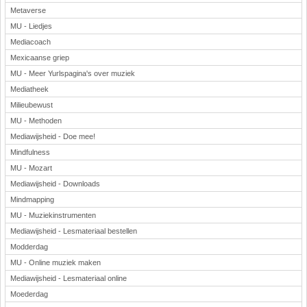
Metaverse
MU - Liedjes
Mediacoach
Mexicaanse griep
MU - Meer Yurlspagina's over muziek
Mediatheek
Milieubewust
MU - Methoden
Mediawijsheid - Doe mee!
Mindfulness
MU - Mozart
Mediawijsheid - Downloads
Mindmapping
MU - Muziekinstrumenten
Mediawijsheid - Lesmateriaal bestellen
Modderdag
MU - Online muziek maken
Mediawijsheid - Lesmateriaal online
Moederdag