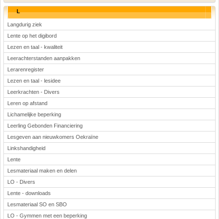
L
Langdurig ziek
Lente op het digibord
Lezen en taal - kwaliteit
Leerachterstanden aanpakken
Lerarenregister
Lezen en taal - lesidee
Leerkrachten - Divers
Leren op afstand
Lichamelijke beperking
Leerling Gebonden Financiering
Lesgeven aan nieuwkomers Oekraïne
Linkshandigheid
Lente
Lesmateriaal maken en delen
LO - Divers
Lente - downloads
Lesmateriaal SO en SBO
LO - Gymmen met een beperking