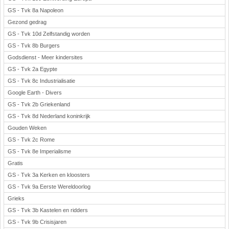
GS - Tvk 8a Napoleon
Gezond gedrag
GS - Tvk 10d Zelfstandig worden
GS - Tvk 8b Burgers
Godsdienst - Meer kindersites
GS - Tvk 2a Egypte
GS - Tvk 8c Industrialisatie
Google Earth - Divers
GS - Tvk 2b Griekenland
GS - Tvk 8d Nederland koninkrijk
Gouden Weken
GS - Tvk 2c Rome
GS - Tvk 8e Imperialisme
Gratis
GS - Tvk 3a Kerken en kloosters
GS - Tvk 9a Eerste Wereldoorlog
Grieks
GS - Tvk 3b Kastelen en ridders
GS - Tvk 9b Crisisjaren