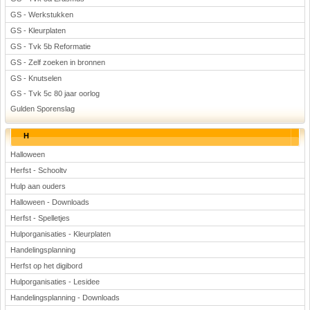
GS - Werkstukken
GS - Kleurplaten
GS - Tvk 5b Reformatie
GS - Zelf zoeken in bronnen
GS - Knutselen
GS - Tvk 5c 80 jaar oorlog
Gulden Sporenslag
H
Halloween
Herfst - Schooltv
Hulp aan ouders
Halloween - Downloads
Herfst - Spelletjes
Hulporganisaties - Kleurplaten
Handelingsplanning
Herfst op het digibord
Hulporganisaties - Lesidee
Handelingsplanning - Downloads