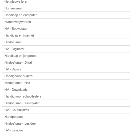
Het nieuwe leren
Humanisme
Handicap en computer
Hiaten wegwerken
HV - Bouwplaten
Handicap en internet
Hindoeïsme
HV - Digibord
Handicap en jongeren
Hindoeïsme - Divali
HV - Divers
Handig voor ouders
Hindoeïsme - Holi
HV - Downloads
Handig voor schoolleiders
Hindoeïsme - Kleurplaten
HV - Knutselsites
Handpoppen
Hindoeïsme - Lesidee
HV - Lesidee