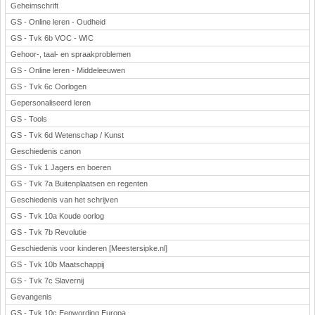
Geheimschrift
GS - Online leren - Oudheid
GS - Tvk 6b VOC - WIC
Gehoor-, taal- en spraakproblemen
GS - Online leren - Middeleeuwen
GS - Tvk 6c Oorlogen
Gepersonaliseerd leren
GS - Tools
GS - Tvk 6d Wetenschap / Kunst
Geschiedenis canon
GS - Tvk 1 Jagers en boeren
GS - Tvk 7a Buitenplaatsen en regenten
Geschiedenis van het schrijven
GS - Tvk 10a Koude oorlog
GS - Tvk 7b Revolutie
Geschiedenis voor kinderen [Meestersipke.nl]
GS - Tvk 10b Maatschappij
GS - Tvk 7c Slavernij
Gevangenis
GS - Tvk 10c Eenwording Europa