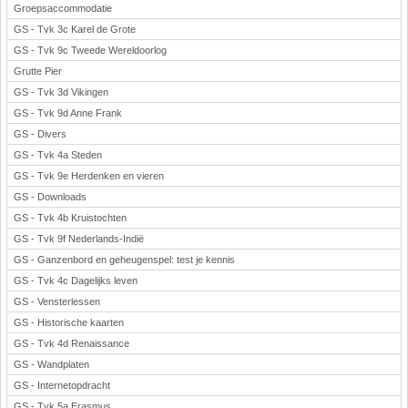
Groepsaccommodatie
GS - Tvk 3c Karel de Grote
GS - Tvk 9c Tweede Wereldoorlog
Grutte Pier
GS - Tvk 3d Vikingen
GS - Tvk 9d Anne Frank
GS - Divers
GS - Tvk 4a Steden
GS - Tvk 9e Herdenken en vieren
GS - Downloads
GS - Tvk 4b Kruistochten
GS - Tvk 9f Nederlands-Indië
GS - Ganzenbord en geheugenspel: test je kennis
GS - Tvk 4c Dagelijks leven
GS - Vensterlessen
GS - Historische kaarten
GS - Tvk 4d Renaissance
GS - Wandplaten
GS - Internetopdracht
GS - Tvk 5a Erasmus