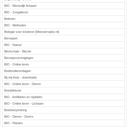
BIO - Menselijk lichaam
BIO - Zoogdieren
Belonen
BIO - Methoden
Biologie voor kinderen [Meestersipke.nl]
Beroepen
BIO - Natuur
Blockchain - Bitcoin
Beroepsverenigingen
BIO - Online leren
Bodemdierendagen
Bij mij thuis - downloads
BIO - Online leren - Dieren
Boeddhisme
BIO - Amfibieën en reptielen
BIO - Online leren - Lichaam
Boekbespreking
BIO - Dieren - Divers
BIO - Planten