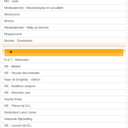
MU - tools
Mediawijsheid - Nieuwsbegrip en actualiteit
Montessori
Musea
Mediawijsheid - Veilig op internet
Moppereend
Muziek - Downloads
N
N & T - Methoden
NE - Alfabet
NE - Visuele discriminatie
Naar de brugklas : video's
NE - Auditieve analyse
NE - Woorden met:
Nanda Roep
NE - Flitsen bij VLL
Nederland Leest Junior
Nationale Bijentelling
NE - Lessen bij VLL