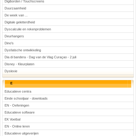
Digiborden / Touchscreens
Duurzaamheid
De week van ...
Digitale geletterdheid
Dyscalculie en rekenproblemen
Deurhangers
Dino's
Dysfatische ontwikkeling
Dia di bandera - Dag van de Vlag Curaçao - 2 juli
Disney - Kleurplaten
Dyslexie
E
Educatieve centra
Einde schooljaar - downloads
EN - Oefeningen
Educatieve software
EK Voetbal
EN - Online leren
Educatieve uitgeverijen