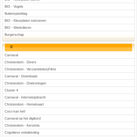
BIO - Vogels
Buitenspeeldag
BIO - Kleurplaten seizoenen
BIO - Weekdieren
Burgerschap
C
Carnaval
Christendom - Divers
Christendom - Verzamelsites|Films
Carnaval - Downloads
Christendom - Driekoningen
Cluster 4
Carnaval - Internetopdracht
Christendom - Hemelvaart
Coco kan het!
Carnaval op het digibord
Christendom - Kerstmis
Cognitieve ontwikkeling