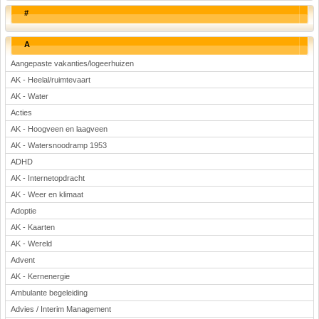
#
A
Aangepaste vakanties/logeerhuizen
AK - Heelal/ruimtevaart
AK - Water
Acties
AK - Hoogveen en laagveen
AK - Watersnoodramp 1953
ADHD
AK - Internetopdracht
AK - Weer en klimaat
Adoptie
AK - Kaarten
AK - Wereld
Advent
AK - Kernenergie
Ambulante begeleiding
Advies / Interim Management