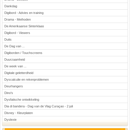
Dankdag
Digibord - Advies en training
Drama - Methoden
De Amerikaanse Sinterklaas
Digibord - Viewers
Duits
De Dag van ...
Digiborden / Touchscreens
Duurzaamheid
De week van ...
Digitale geletterdheid
Dyscalculie en rekenproblemen
Deurhangers
Dino's
Dysfatische ontwikkeling
Dia di bandera - Dag van de Vlag Curaçao - 2 juli
Disney - Kleurplaten
Dyslexie