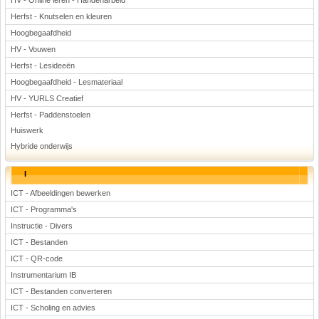
HV - Online leren - Handenarbeid
Herfst - Knutselen en kleuren
Hoogbegaafdheid
HV - Vouwen
Herfst - Lesideeën
Hoogbegaafdheid - Lesmateriaal
HV - YURLS Creatief
Herfst - Paddenstoelen
Huiswerk
Hybride onderwijs
I
ICT - Afbeeldingen bewerken
ICT - Programma's
Instructie - Divers
ICT - Bestanden
ICT - QR-code
Instrumentarium IB
ICT - Bestanden converteren
ICT - Scholing en advies