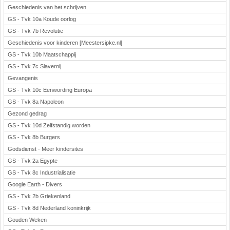
Geschiedenis van het schrijven
GS - Tvk 10a Koude oorlog
GS - Tvk 7b Revolutie
Geschiedenis voor kinderen [Meestersipke.nl]
GS - Tvk 10b Maatschappij
GS - Tvk 7c Slavernij
Gevangenis
GS - Tvk 10c Eenwording Europa
GS - Tvk 8a Napoleon
Gezond gedrag
GS - Tvk 10d Zelfstandig worden
GS - Tvk 8b Burgers
Godsdienst - Meer kindersites
GS - Tvk 2a Egypte
GS - Tvk 8c Industrialisatie
Google Earth - Divers
GS - Tvk 2b Griekenland
GS - Tvk 8d Nederland koninkrijk
Gouden Weken