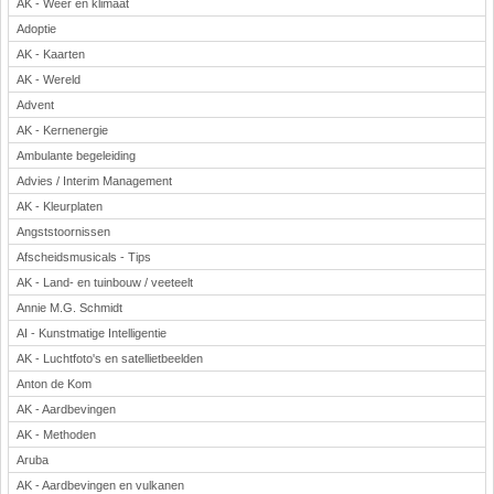
AK - Weer en klimaat
Adoptie
AK - Kaarten
AK - Wereld
Advent
AK - Kernenergie
Ambulante begeleiding
Advies / Interim Management
AK - Kleurplaten
Angststoornissen
Afscheidsmusicals - Tips
AK - Land- en tuinbouw / veeteelt
Annie M.G. Schmidt
AI - Kunstmatige Intelligentie
AK - Luchtfoto's en satellietbeelden
Anton de Kom
AK - Aardbevingen
AK - Methoden
Aruba
AK - Aardbevingen en vulkanen