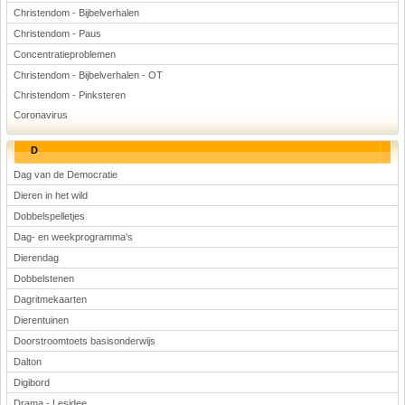
Christendom - Bijbelverhalen
Christendom - Paus
Concentratieproblemen
Christendom - Bijbelverhalen - OT
Christendom - Pinksteren
Coronavirus
D
Dag van de Democratie
Dieren in het wild
Dobbelspelletjes
Dag- en weekprogramma's
Dierendag
Dobbelstenen
Dagritmekaarten
Dierentuinen
Doorstroomtoets basisonderwijs
Dalton
Digibord
Drama - Lesidee