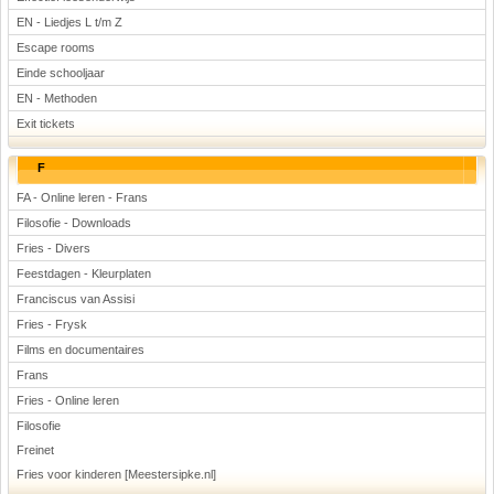
EN - Liedjes L t/m Z
Escape rooms
Einde schooljaar
EN - Methoden
Exit tickets
F
FA - Online leren - Frans
Filosofie - Downloads
Fries - Divers
Feestdagen - Kleurplaten
Franciscus van Assisi
Fries - Frysk
Films en documentaires
Frans
Fries - Online leren
Filosofie
Freinet
Fries voor kinderen [Meestersipke.nl]