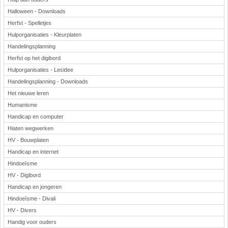
Halloween - Downloads
Herfst - Spelletjes
Hulporganisaties - Kleurplaten
Handelingsplanning
Herfst op het digibord
Hulporganisaties - Lesidee
Handelingsplanning - Downloads
Het nieuwe leren
Humanisme
Handicap en computer
Hiaten wegwerken
HV - Bouwplaten
Handicap en internet
Hindoeïsme
HV - Digibord
Handicap en jongeren
Hindoeïsme - Divali
HV - Divers
Handig voor ouders