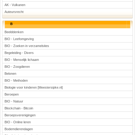
AK - Vulkanen
Auteursrecht
B
Beelddenken
BIO - Leefomgeving
BIO - Zoeken in verzamelsites
Begeleiding - Divers
BIO - Menselijk lichaam
BIO - Zoogdieren
Belonen
BIO - Methoden
Biologie voor kinderen [Meestersipke.nl]
Beroepen
BIO - Natuur
Blockchain - Bitcoin
Beroepsverenigingen
BIO - Online leren
Bodemdierendagen