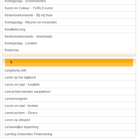
Koningsdag - Evenementen
Kunst en Cultuur - YURLS kunst
Kinderboekenweek - Bij mij thuis
Koningsdag - Kleuren en knutselen
Kwaliteitszorg
Kinderboekenweek - downloads
Koningsdag - Lesidee
Kwanzaa
L
Langdurig ziek
Lente op het digibord
Lezen en taal - kwaliteit
Leerachterstanden aanpakken
Lerarenregister
Lezen en taal - lesidee
Leerkrachten - Divers
Leren op afstand
Lichamelijke beperking
Leerling Gebonden Financiering