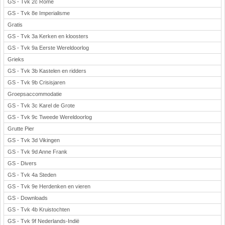
GS - Tvk 2c Rome
GS - Tvk 8e Imperialisme
Gratis
GS - Tvk 3a Kerken en kloosters
GS - Tvk 9a Eerste Wereldoorlog
Grieks
GS - Tvk 3b Kastelen en ridders
GS - Tvk 9b Crisisjaren
Groepsaccommodatie
GS - Tvk 3c Karel de Grote
GS - Tvk 9c Tweede Wereldoorlog
Grutte Pier
GS - Tvk 3d Vikingen
GS - Tvk 9d Anne Frank
GS - Divers
GS - Tvk 4a Steden
GS - Tvk 9e Herdenken en vieren
GS - Downloads
GS - Tvk 4b Kruistochten
GS - Tvk 9f Nederlands-Indië