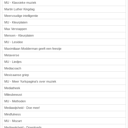
MU - Klassieke muziek
Martin Luther Kingdag
Meervoudige intelligentie
MU - Kleurplaten
Max Verstappen
Mensen - Kleurplaten
MU - Lesidee
Maximiliaan Modderman geeft een feestje
Metaverse
MU - Liedjes
Mediacoach
Mexicaanse griep
MU - Meer Yurlspagina's over muziek
Mediatheek
Milieubewust
MU - Methoden
Mediawijsheid - Doe mee!
Mindfulness
MU - Mozart
Mediawijsheid - Downloads