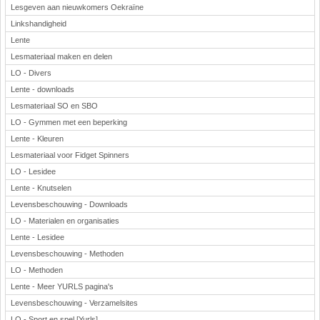
Lesgeven aan nieuwkomers Oekraïne
Linkshandigheid
Lente
Lesmateriaal maken en delen
LO - Divers
Lente - downloads
Lesmateriaal SO en SBO
LO - Gymmen met een beperking
Lente - Kleuren
Lesmateriaal voor Fidget Spinners
LO - Lesidee
Lente - Knutselen
Levensbeschouwing - Downloads
LO - Materialen en organisaties
Lente - Lesidee
Levensbeschouwing - Methoden
LO - Methoden
Lente - Meer YURLS pagina's
Levensbeschouwing - Verzamelsites
LO - Sport en spel [Yurls]