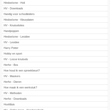
Hindoeïsme - Holi
HV - Downloads
Handig voor schoolleiders
Hindoeïsme - Kleurplaten
HV - Knutselsites
Handpoppen
Hindoeïsme - Lesidee
HV - Lesidee
Harry Potter
Hobby en sport
HV - Losse knutsels
Herfst - Bos
Hoe houd ik een spreekbeurt?
HV - Maskers
Herfst - Dieren
Hoe maak ik een werkstuk?
HV - Methoden
Herfst - Downloads
Hoofdluis