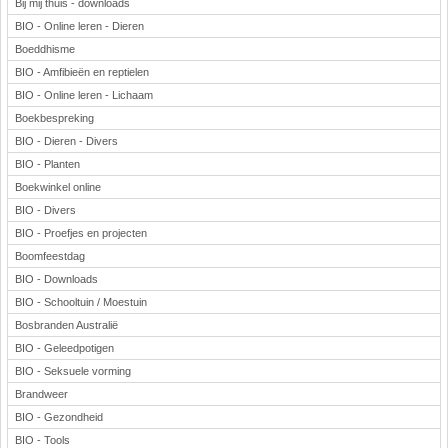
Bij mij thuis - downloads
BIO - Online leren - Dieren
Boeddhisme
BIO - Amfibieën en reptielen
BIO - Online leren - Lichaam
Boekbespreking
BIO - Dieren - Divers
BIO - Planten
Boekwinkel online
BIO - Divers
BIO - Proefjes en projecten
Boomfeestdag
BIO - Downloads
BIO - Schooltuin / Moestuin
Bosbranden Australië
BIO - Geleedpotigen
BIO - Seksuele vorming
Brandweer
BIO - Gezondheid
BIO - Tools