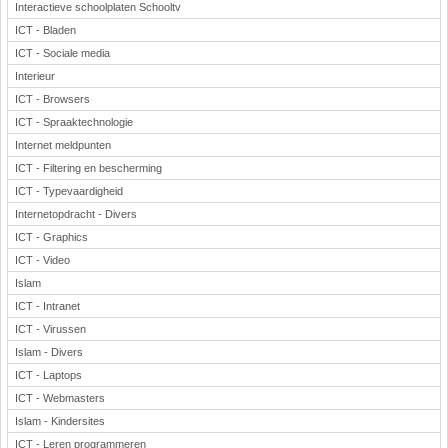
Interactieve schoolplaten Schooltv
ICT - Bladen
ICT - Sociale media
Interieur
ICT - Browsers
ICT - Spraaktechnologie
Internet meldpunten
ICT - Filtering en bescherming
ICT - Typevaardigheid
Internetopdracht - Divers
ICT - Graphics
ICT - Video
Islam
ICT - Intranet
ICT - Virussen
Islam - Divers
ICT - Laptops
ICT - Webmasters
Islam - Kindersites
ICT - Leren programmeren