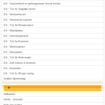
GS - Ganzenbord en geheugenspel: test je kennis
GS - Tvk 4c Dagelijks leven
GS - Vensterlessen
GS - Historische kaarten
GS - Tvk 4d Renaissance
GS - Wandplaten
GS - Internetopdracht
GS - Tvk 5a Erasmus
GS - Werkstukken
GS - Kleurplaten
GS - Tvk 5b Reformatie
GS - Zelf zoeken in bronnen
GS - Knutselen
GS - Tvk 5c 80 jaar oorlog
Gulden Sporenslag
H
Halloween
Herfst - Schooltv
Hulp aan ouders