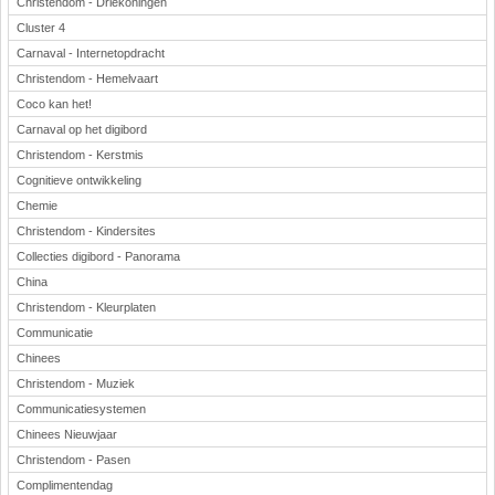
Christendom - Driekoningen
Cluster 4
Carnaval - Internetopdracht
Christendom - Hemelvaart
Coco kan het!
Carnaval op het digibord
Christendom - Kerstmis
Cognitieve ontwikkeling
Chemie
Christendom - Kindersites
Collecties digibord - Panorama
China
Christendom - Kleurplaten
Communicatie
Chinees
Christendom - Muziek
Communicatiesystemen
Chinees Nieuwjaar
Christendom - Pasen
Complimentendag