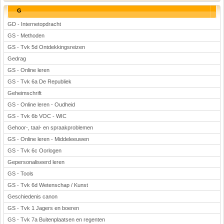
G
GD - Internetopdracht
GS - Methoden
GS - Tvk 5d Ontdekkingsreizen
Gedrag
GS - Online leren
GS - Tvk 6a De Republiek
Geheimschrift
GS - Online leren - Oudheid
GS - Tvk 6b VOC - WIC
Gehoor-, taal- en spraakproblemen
GS - Online leren - Middeleeuwen
GS - Tvk 6c Oorlogen
Gepersonaliseerd leren
GS - Tools
GS - Tvk 6d Wetenschap / Kunst
Geschiedenis canon
GS - Tvk 1 Jagers en boeren
GS - Tvk 7a Buitenplaatsen en regenten