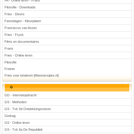
FA - Online leren - Frans
Filosofie - Downloads
Fries - Divers
Feestdagen - Kleurplaten
Franciscus van Assisi
Fries - Frysk
Films en documentaires
Frans
Fries - Online leren
Filosofie
Freinet
Fries voor kinderen [Meestersipke.nl]
G
GD - Internetopdracht
GS - Methoden
GS - Tvk 5d Ontdekkingsreizen
Gedrag
GS - Online leren
GS - Tvk 6a De Republiek