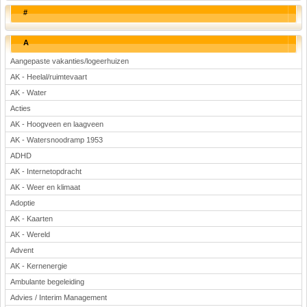
#
A
Aangepaste vakanties/logeerhuizen
AK - Heelal/ruimtevaart
AK - Water
Acties
AK - Hoogveen en laagveen
AK - Watersnoodramp 1953
ADHD
AK - Internetopdracht
AK - Weer en klimaat
Adoptie
AK - Kaarten
AK - Wereld
Advent
AK - Kernenergie
Ambulante begeleiding
Advies / Interim Management