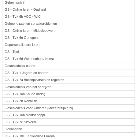
Geheimschrift
GS - Online leren - Oudheid
GS - Tvk 6b VOC - WIC
Gehoor-, taal- en spraakproblemen
GS - Online leren - Middeleeuwen
GS - Tvk 6c Oorlogen
Gepersonaliseerd leren
GS - Tools
GS - Tvk 6d Wetenschap / Kunst
Geschiedenis canon
GS - Tvk 1 Jagers en boeren
GS - Tvk 7a Buitenplaatsen en regenten
Geschiedenis van het schrijven
GS - Tvk 10a Koude oorlog
GS - Tvk 7b Revolutie
Geschiedenis voor kinderen [Meestersipke.nl]
GS - Tvk 10b Maatschappij
GS - Tvk 7c Slavernij
Gevangenis
GS - Tvk 10c Eenwording Europa