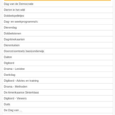
Dag van de Democratie
Dieren in het wild
Dobbelspelletjes
Dag- en weekprogramma's
Dierendag
Dobbelstenen
Dagritmekaarten
Dierentuinen
Doorstroomtoets basisonderwijs
Dalton
Digibord
Drama - Lesidee
Dankdag
Digibord - Advies en training
Drama - Methoden
De Amerikaanse Sinterklaas
Digibord - Viewers
Duits
De Dag van ...