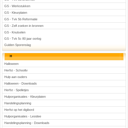
GS - Werkstukken
GS - Kleurplaten
GS - Tvk 5b Reformatie
GS - Zelf zoeken in bronnen
GS - Knutselen
GS - Tvk 5c 80 jaar oorlog
Gulden Sporenslag
H
Halloween
Herfst - Schooltv
Hulp aan ouders
Halloween - Downloads
Herfst - Spelletjes
Hulporganisaties - Kleurplaten
Handelingsplanning
Herfst op het digibord
Hulporganisaties - Lesidee
Handelingsplanning - Downloads