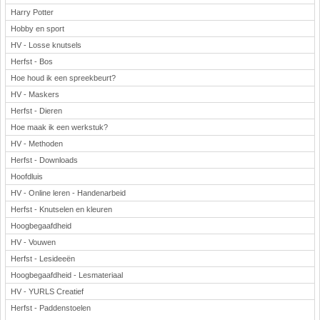
Harry Potter
Hobby en sport
HV - Losse knutsels
Herfst - Bos
Hoe houd ik een spreekbeurt?
HV - Maskers
Herfst - Dieren
Hoe maak ik een werkstuk?
HV - Methoden
Herfst - Downloads
Hoofdluis
HV - Online leren - Handenarbeid
Herfst - Knutselen en kleuren
Hoogbegaafdheid
HV - Vouwen
Herfst - Lesideeën
Hoogbegaafdheid - Lesmateriaal
HV - YURLS Creatief
Herfst - Paddenstoelen