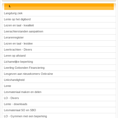
L
Langdurig ziek
Lente op het digibord
Lezen en taal - kwaliteit
Leerachterstanden aanpakken
Lerarenregister
Lezen en taal - lesidee
Leerkrachten - Divers
Leren op afstand
Lichamelijke beperking
Leerling Gebonden Financiering
Lesgeven aan nieuwkomers Oekraïne
Linkshandigheid
Lente
Lesmateriaal maken en delen
LO - Divers
Lente - downloads
Lesmateriaal SO en SBO
LO - Gymmen met een beperking