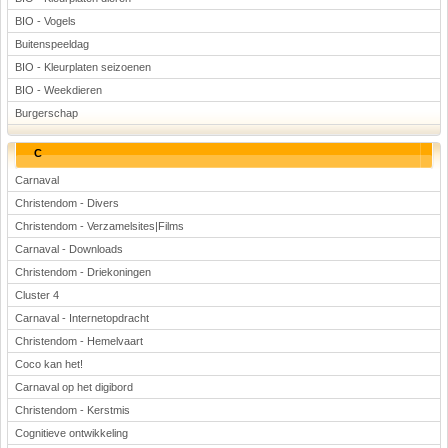
BIO - Vogels
Buitenspeeldag
BIO - Kleurplaten seizoenen
BIO - Weekdieren
Burgerschap
C
Carnaval
Christendom - Divers
Christendom - Verzamelsites|Films
Carnaval - Downloads
Christendom - Driekoningen
Cluster 4
Carnaval - Internetopdracht
Christendom - Hemelvaart
Coco kan het!
Carnaval op het digibord
Christendom - Kerstmis
Cognitieve ontwikkeling