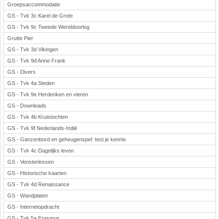
Groepsaccommodatie
GS - Tvk 3c Karel de Grote
GS - Tvk 9c Tweede Wereldoorlog
Grutte Pier
GS - Tvk 3d Vikingen
GS - Tvk 9d Anne Frank
GS - Divers
GS - Tvk 4a Steden
GS - Tvk 9e Herdenken en vieren
GS - Downloads
GS - Tvk 4b Kruistochten
GS - Tvk 9f Nederlands-Indië
GS - Ganzenbord en geheugenspel: test je kennis
GS - Tvk 4c Dagelijks leven
GS - Vensterlessen
GS - Historische kaarten
GS - Tvk 4d Renaissance
GS - Wandplaten
GS - Internetopdracht
GS - Tvk 5a Erasmus