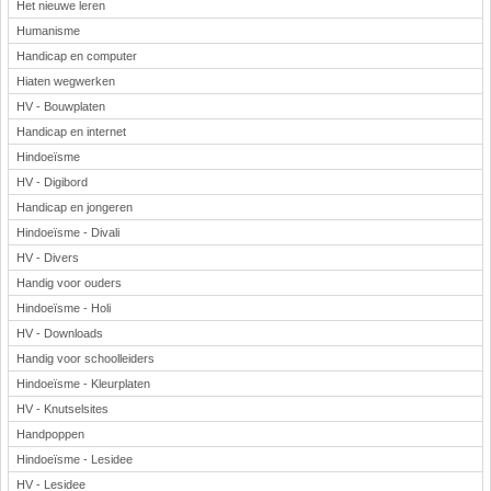
Het nieuwe leren
Humanisme
Handicap en computer
Hiaten wegwerken
HV - Bouwplaten
Handicap en internet
Hindoeïsme
HV - Digibord
Handicap en jongeren
Hindoeïsme - Divali
HV - Divers
Handig voor ouders
Hindoeïsme - Holi
HV - Downloads
Handig voor schoolleiders
Hindoeïsme - Kleurplaten
HV - Knutselsites
Handpoppen
Hindoeïsme - Lesidee
HV - Lesidee