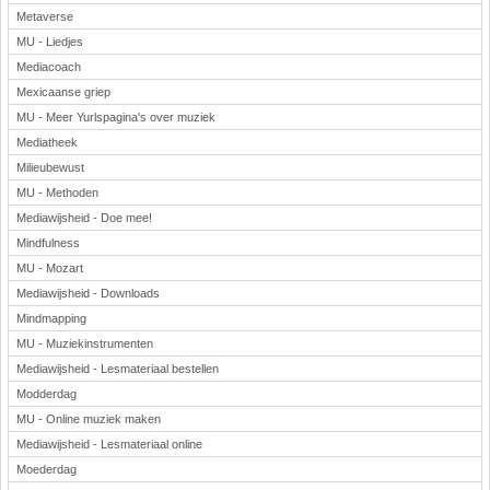
Metaverse
MU - Liedjes
Mediacoach
Mexicaanse griep
MU - Meer Yurlspagina's over muziek
Mediatheek
Milieubewust
MU - Methoden
Mediawijsheid - Doe mee!
Mindfulness
MU - Mozart
Mediawijsheid - Downloads
Mindmapping
MU - Muziekinstrumenten
Mediawijsheid - Lesmateriaal bestellen
Modderdag
MU - Online muziek maken
Mediawijsheid - Lesmateriaal online
Moederdag