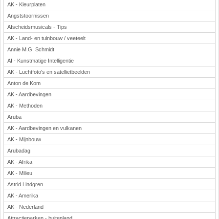
AK - Kleurplaten
Angststoornissen
Afscheidsmusicals - Tips
AK - Land- en tuinbouw / veeteelt
Annie M.G. Schmidt
AI - Kunstmatige Intelligentie
AK - Luchtfoto's en satellietbeelden
Anton de Kom
AK - Aardbevingen
AK - Methoden
Aruba
AK - Aardbevingen en vulkanen
AK - Mijnbouw
Arubadag
AK - Afrika
AK - Milieu
Astrid Lindgren
AK - Amerika
AK - Nederland
Attractieparken - buitenland