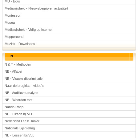
MU - tools
Mediawijsheid - Nieuwsbegrip en actualiteit
Montessori
Musea
Mediawijsheid - Veilig op internet
Moppereend
Muziek - Downloads
N
N & T - Methoden
NE - Alfabet
NE - Visuele discriminatie
Naar de brugklas : video's
NE - Auditieve analyse
NE - Woorden met:
Nanda Roep
NE - Flitsen bij VLL
Nederland Leest Junior
Nationale Bijentelling
NE - Lessen bij VLL