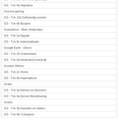
GS - Tvk 8a Napoleon
Gezond gedrag
GS - Tvk 10d Zelfstandig worden
GS - Tvk 8b Burgers
Godsdienst - Meer kindersites
GS - Tvk 2a Egypte
GS - Tvk 8c Industrialisatie
Google Earth - Divers
GS - Tvk 2b Griekenland
GS - Tvk 8d Nederland koninkrijk
Gouden Weken
GS - Tvk 2c Rome
GS - Tvk 8e Imperialisme
Gratis
GS - Tvk 3a Kerken en kloosters
GS - Tvk 9a Eerste Wereldoorlog
Grieks
GS - Tvk 3b Kastelen en ridders
GS - Tvk 9b Crisisjaren