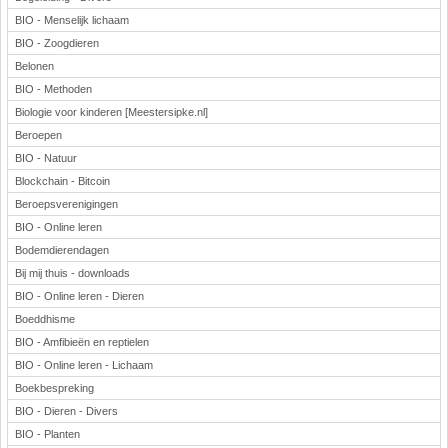
BIO - Menselijk lichaam
BIO - Zoogdieren
Belonen
BIO - Methoden
Biologie voor kinderen [Meestersipke.nl]
Beroepen
BIO - Natuur
Blockchain - Bitcoin
Beroepsverenigingen
BIO - Online leren
Bodemdierendagen
Bij mij thuis - downloads
BIO - Online leren - Dieren
Boeddhisme
BIO - Amfibieën en reptielen
BIO - Online leren - Lichaam
Boekbespreking
BIO - Dieren - Divers
BIO - Planten