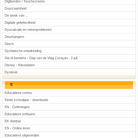
Digiborden / Touchscreens
Duurzaamheid
De week van ...
Digitale geletterdheid
Dyscalculie en rekenproblemen
Deurhangers
Dino's
Dysfatische ontwikkeling
Dia di bandera - Dag van de Vlag Curaçao - 2 juli
Disney - Kleurplaten
Dyslexie
E
Educatieve centra
Einde schooljaar - downloads
EN - Oefeningen
Educatieve software
EK Voetbal
EN - Online leren
Educatieve uitgeverijen