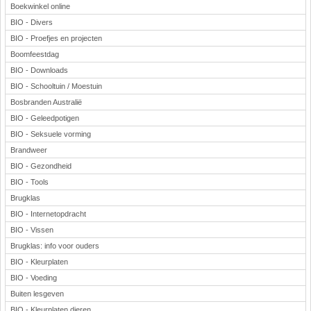
Boekwinkel online
BIO - Divers
BIO - Proefjes en projecten
Boomfeestdag
BIO - Downloads
BIO - Schooltuin / Moestuin
Bosbranden Australië
BIO - Geleedpotigen
BIO - Seksuele vorming
Brandweer
BIO - Gezondheid
BIO - Tools
Brugklas
BIO - Internetopdracht
BIO - Vissen
Brugklas: info voor ouders
BIO - Kleurplaten
BIO - Voeding
Buiten lesgeven
BIO - Kleurplaten dieren