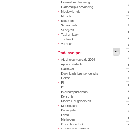
Levensbeschouwing
Lichamelijke opvoeding
Mediawijsheid
Muziek
Rekenen
Scheikunde
Schrijven
Taal en lezen
Techniek
Verkeer
Onderwerpen
Afscheidsmusicals 2026
Apps en tablets
Carnaval
Downloads basisonderwijs
Herfst
IB
ICT
Internetopdrachten
Kerstmis
Kinder-/Jeugdboeken
Kleurplaten
Koningsdag
Lente
Methoden
Onderbouw PO
Onderwijssystemen