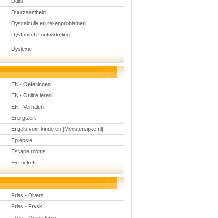
Duits
Duurzaamheid
Dyscalculie en rekenproblemen
Dysfatische ontwikkeling
Dyslexie
EN - Oefeningen
EN - Online leren
EN - Verhalen
Energizers
Engels voor kinderen [Meestersipke.nl]
Epilepsie
Escape rooms
Exit tickets
Fries - Divers
Fries - Frysk
Fries - Online leren