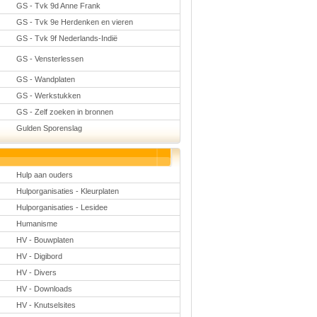
GS - Tvk 9d Anne Frank
GS - Tvk 9e Herdenken en vieren
GS - Tvk 9f Nederlands-Indië
GS - Vensterlessen
GS - Wandplaten
GS - Werkstukken
GS - Zelf zoeken in bronnen
Gulden Sporenslag
Hulp aan ouders
Hulporganisaties - Kleurplaten
Hulporganisaties - Lesidee
Humanisme
HV - Bouwplaten
HV - Digibord
HV - Divers
HV - Downloads
HV - Knutselsites