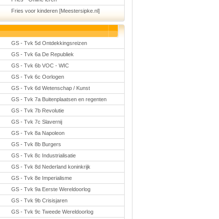
Fries voor kinderen [Meestersipke.nl]
GS - Tvk 5d Ontdekkingsreizen
GS - Tvk 6a De Republiek
GS - Tvk 6b VOC - WIC
GS - Tvk 6c Oorlogen
GS - Tvk 6d Wetenschap / Kunst
GS - Tvk 7a Buitenplaatsen en regenten
GS - Tvk 7b Revolutie
GS - Tvk 7c Slavernij
GS - Tvk 8a Napoleon
GS - Tvk 8b Burgers
GS - Tvk 8c Industrialisatie
GS - Tvk 8d Nederland koninkrijk
GS - Tvk 8e Imperialisme
GS - Tvk 9a Eerste Wereldoorlog
GS - Tvk 9b Crisisjaren
GS - Tvk 9c Tweede Wereldoorlog