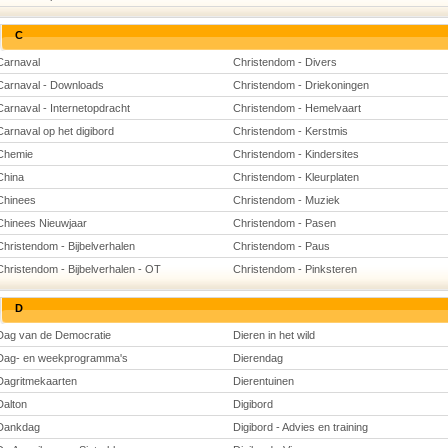
C
Carnaval
Christendom - Divers
Carnaval - Downloads
Christendom - Driekoningen
Carnaval - Internetopdracht
Christendom - Hemelvaart
Carnaval op het digibord
Christendom - Kerstmis
Chemie
Christendom - Kindersites
China
Christendom - Kleurplaten
Chinees
Christendom - Muziek
Chinees Nieuwjaar
Christendom - Pasen
Christendom - Bijbelverhalen
Christendom - Paus
Christendom - Bijbelverhalen - OT
Christendom - Pinksteren
D
Dag van de Democratie
Dieren in het wild
Dag- en weekprogramma's
Dierendag
Dagritmekaarten
Dierentuinen
Dalton
Digibord
Dankdag
Digibord - Advies en training