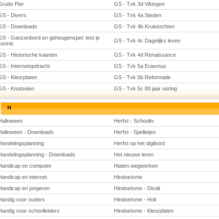
Grutte Pier
GS - Tvk 3d Vikingen
GS - Divers
GS - Tvk 4a Steden
GS - Downloads
GS - Tvk 4b Kruistochten
GS - Ganzenbord en geheugenspel: test je
GS - Tvk 4c Dagelijks leven
kennis
GS - Historische kaarten
GS - Tvk 4d Renaissance
GS - Internetopdracht
GS - Tvk 5a Erasmus
GS - Kleurplaten
GS - Tvk 5b Reformatie
GS - Knutselen
GS - Tvk 5c 80 jaar oorlog
H
Halloween
Herfst - Schooltv
Halloween - Downloads
Herfst - Spelletjes
Handelingsplanning
Herfst op het digibord
Handelingsplanning - Downloads
Het nieuwe leren
Handicap en computer
Hiaten wegwerken
Handicap en internet
Hindoeïsme
Handicap en jongeren
Hindoeïsme - Divali
Handig voor ouders
Hindoeïsme - Holi
Handig voor schoolleiders
Hindoeïsme - Kleurplaten