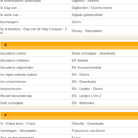
De Amerikaanse Sinterklaas
Digibord - Viewers
De Dag van ...
Digiborden / Touchscreens
De week van ...
Digitale geletterdheid
Deurhangers
Dino's
Dia di bandera - Dag van de Vlag Curaçao - 2
Disney - Kleurplaten
uli
E
Educatieve centra
Einde schooljaar - downloads
Educatieve software
EK Voetbal
Educatieve uitgeverijen
EK Vrouwenvoetbal
Een eigen website maken
EN - Divers
Een school kiezen
EN - Downloads
Eetstoornissen
EN - Liedjes - Divers
Effectief leesonderwijs
EN - Liedjes L t/m Z
Einde schooljaar
EN - Methoden
F
FA - Online leren - Frans
Filosofie - Downloads
Feestdagen - Kleurplaten
Franciscus van Assisi
Films en documentaires
Frans