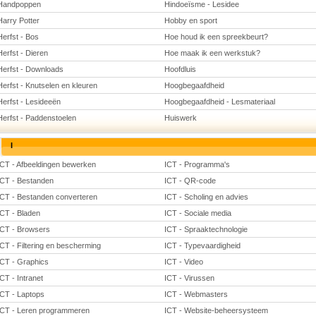
Handpoppen
Hindoeïsme - Lesidee
Harry Potter
Hobby en sport
Herfst - Bos
Hoe houd ik een spreekbeurt?
Herfst - Dieren
Hoe maak ik een werkstuk?
Herfst - Downloads
Hoofdluis
Herfst - Knutselen en kleuren
Hoogbegaafdheid
Herfst - Lesideeën
Hoogbegaafdheid - Lesmateriaal
Herfst - Paddenstoelen
Huiswerk
I
ICT - Afbeeldingen bewerken
ICT - Programma's
ICT - Bestanden
ICT - QR-code
ICT - Bestanden converteren
ICT - Scholing en advies
ICT - Bladen
ICT - Sociale media
ICT - Browsers
ICT - Spraaktechnologie
ICT - Filtering en bescherming
ICT - Typevaardigheid
ICT - Graphics
ICT - Video
ICT - Intranet
ICT - Virussen
ICT - Laptops
ICT - Webmasters
ICT - Leren programmeren
ICT - Website-beheersysteem