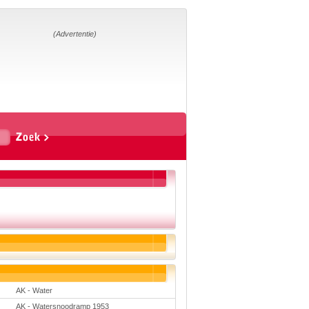
Home
Suggesties
Adverteren
(Advertentie)
Eigen
startpagina
Vakken
Aardrijkskunde
Biologie
Engels
Frans, Duits,
Chinees, Spaans
Geschiedenis
Handvaardigheid en
Tekenen
Kunst en Cultuur
Levensbeschouwing
Lichamelijke
opvoeding
Mediawijsheid
Muziek
Rekenen
AK - Water
Scheikunde
Schrijven
AK - Watersnoodramp 1953