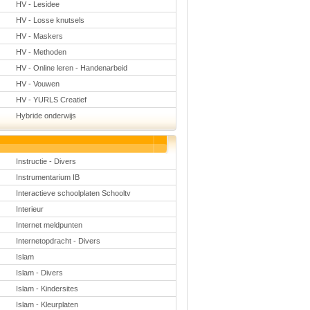
HV - Lesidee
HV - Losse knutsels
HV - Maskers
HV - Methoden
HV - Online leren - Handenarbeid
HV - Vouwen
HV - YURLS Creatief
Hybride onderwijs
Instructie - Divers
Instrumentarium IB
Interactieve schoolplaten Schooltv
Interieur
Internet meldpunten
Internetopdracht - Divers
Islam
Islam - Divers
Islam - Kindersites
Islam - Kleurplaten