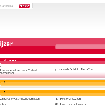
 startpagina
Mediacoach
Nationale Opleiding MediaCoach
Nationale Academie voor Media &
Maatschappij
#
A
Aangepaste vakanties/logeerhuizen
AK - Heelal/ruimtevaart
Acties
AK - Hoogveen en laagveen