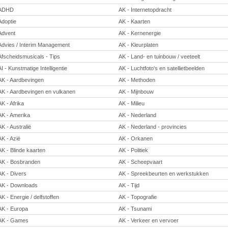
ADHD
AK - Internetopdracht
Adoptie
AK - Kaarten
Advent
AK - Kernenergie
Advies / Interim Management
AK - Kleurplaten
Afscheidsmusicals - Tips
AK - Land- en tuinbouw / veeteelt
AI - Kunstmatige Intelligentie
AK - Luchtfoto's en satellietbeelden
AK - Aardbevingen
AK - Methoden
AK - Aardbevingen en vulkanen
AK - Mijnbouw
AK - Afrika
AK - Milieu
AK - Amerika
AK - Nederland
AK - Australië
AK - Nederland - provincies
AK - Azië
AK - Orkanen
AK - Blinde kaarten
AK - Politiek
AK - Bosbranden
AK - Scheepvaart
AK - Divers
AK - Spreekbeurten en werkstukken
AK - Downloads
AK - Tijd
AK - Energie / delfstoffen
AK - Topografie
AK - Europa
AK - Tsunami
AK - Games
AK - Verkeer en vervoer