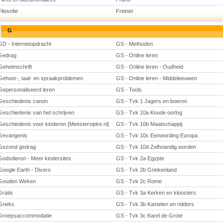
Filosofie
Freinet
G
GD - Internetopdracht
GS - Methoden
Gedrag
GS - Online leren
Geheimschrift
GS - Online leren - Oudheid
Gehoor-, taal- en spraakproblemen
GS - Online leren - Middeleeuwen
Gepersonaliseerd leren
GS - Tools
Geschiedenis canon
GS - Tvk 1 Jagers en boeren
Geschiedenis van het schrijven
GS - Tvk 10a Koude oorlog
Geschiedenis voor kinderen [Meestersipke.nl]
GS - Tvk 10b Maatschappij
Gevangenis
GS - Tvk 10c Eenwording Europa
Gezond gedrag
GS - Tvk 10d Zelfstandig worden
Godsdienst - Meer kindersites
GS - Tvk 2a Egypte
Google Earth - Divers
GS - Tvk 2b Griekenland
Gouden Weken
GS - Tvk 2c Rome
Gratis
GS - Tvk 3a Kerken en kloosters
Grieks
GS - Tvk 3b Kastelen en ridders
Groepsaccommodatie
GS - Tvk 3c Karel de Grote