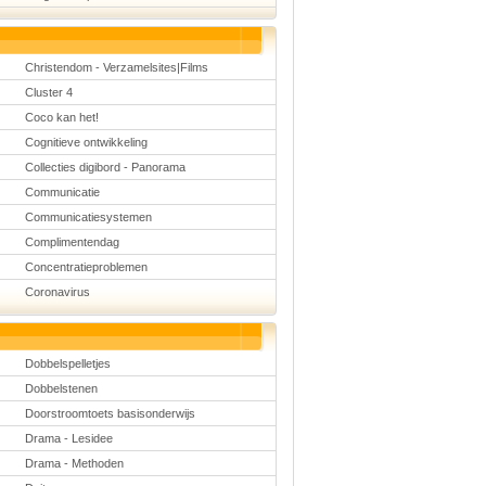
Christendom - Verzamelsites|Films
Cluster 4
Coco kan het!
Cognitieve ontwikkeling
Collecties digibord - Panorama
Communicatie
Communicatiesystemen
Complimentendag
Concentratieproblemen
Coronavirus
Dobbelspelletjes
Dobbelstenen
Doorstroomtoets basisonderwijs
Drama - Lesidee
Drama - Methoden