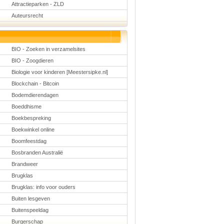
Schoolmanagement
Attractieparken - ZLD
Schoolreis
Auteursrecht
Sinterklaas
Valentijn
Voetbal
Voorleesdagen
BIO - Zoeken in verzamelsites
Winter
Zomer
BIO - Zoogdieren
Biologie voor kinderen [Meestersipke.nl]
Blockchain - Bitcoin
Bodemdierendagen
Boeddhisme
Boekbespreking
Boekwinkel online
Boomfeestdag
Bosbranden Australië
Brandweer
Brugklas
Brugklas: info voor ouders
Buiten lesgeven
Buitenspeeldag
Burgerschap