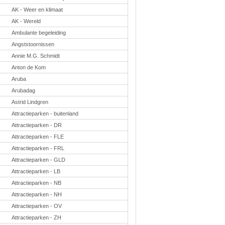
Taal en lezen
AK - Weer en klimaat
Techniek
Verkeer
AK - Wereld
Ambulante begeleiding
Onderwerpen
Angststoornissen
Afscheidsmusicals
2026
Annie M.G. Schmidt
Apps en tablets
Anton de Kom
Carnaval
Downloads
Aruba
basisonderwijs
Arubadag
Herfst
IB
Astrid Lindgren
ICT
Attractieparken - buitenland
Internetopdrachten
Kerstmis
Attractieparken - DR
Kinder-/Jeugdboeken
Attractieparken - FLE
Kleurplaten
Attractieparken - FRL
Koningsdag
Lente
Attractieparken - GLD
Methoden
Attractieparken - LB
Onderbouw PO
Onderwijssystemen
Attractieparken - NB
Ouders
Attractieparken - NH
Pasen
Passend onderwijs
Attractieparken - OV
Rekenwerkbladen
Attractieparken - ZH
Scheikunde