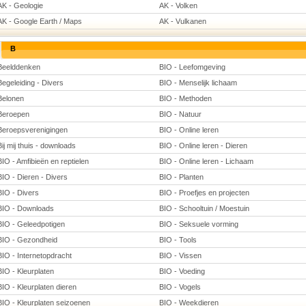
AK - Geologie
AK - Volken
AK - Google Earth / Maps
AK - Vulkanen
B
Beelddenken
BIO - Leefomgeving
Begeleiding - Divers
BIO - Menselijk lichaam
Belonen
BIO - Methoden
Beroepen
BIO - Natuur
Beroepsverenigingen
BIO - Online leren
Bij mij thuis - downloads
BIO - Online leren - Dieren
BIO - Amfibieën en reptielen
BIO - Online leren - Lichaam
BIO - Dieren - Divers
BIO - Planten
BIO - Divers
BIO - Proefjes en projecten
BIO - Downloads
BIO - Schooltuin / Moestuin
BIO - Geleedpotigen
BIO - Seksuele vorming
BIO - Gezondheid
BIO - Tools
BIO - Internetopdracht
BIO - Vissen
BIO - Kleurplaten
BIO - Voeding
BIO - Kleurplaten dieren
BIO - Vogels
BIO - Kleurplaten seizoenen
BIO - Weekdieren