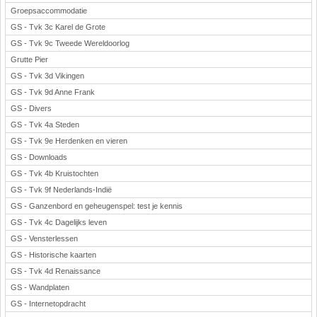
Groepsaccommodatie
GS - Tvk 3c Karel de Grote
GS - Tvk 9c Tweede Wereldoorlog
Grutte Pier
GS - Tvk 3d Vikingen
GS - Tvk 9d Anne Frank
GS - Divers
GS - Tvk 4a Steden
GS - Tvk 9e Herdenken en vieren
GS - Downloads
GS - Tvk 4b Kruistochten
GS - Tvk 9f Nederlands-Indië
GS - Ganzenbord en geheugenspel: test je kennis
GS - Tvk 4c Dagelijks leven
GS - Vensterlessen
GS - Historische kaarten
GS - Tvk 4d Renaissance
GS - Wandplaten
GS - Internetopdracht