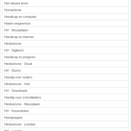
Het nieuwe leren
Humanisme
Handicap en computer
Hiaten wegwerken
HV - Bouwplaten
Handicap en internet
Hindoeïsme
HV - Digibord
Handicap en jongeren
Hindoeïsme - Divali
HV - Divers
Handig voor ouders
Hindoeïsme - Holi
HV - Downloads
Handig voor schoolleiders
Hindoeïsme - Kleurplaten
HV - Knutselsites
Handpoppen
Hindoeïsme - Lesidee