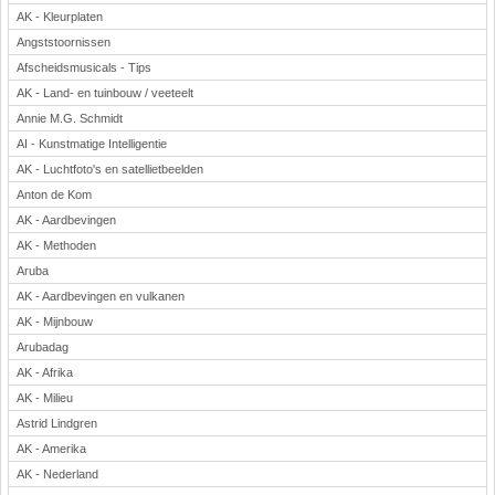
AK - Kleurplaten
Angststoornissen
Afscheidsmusicals - Tips
AK - Land- en tuinbouw / veeteelt
Annie M.G. Schmidt
AI - Kunstmatige Intelligentie
AK - Luchtfoto's en satellietbeelden
Anton de Kom
AK - Aardbevingen
AK - Methoden
Aruba
AK - Aardbevingen en vulkanen
AK - Mijnbouw
Arubadag
AK - Afrika
AK - Milieu
Astrid Lindgren
AK - Amerika
AK - Nederland