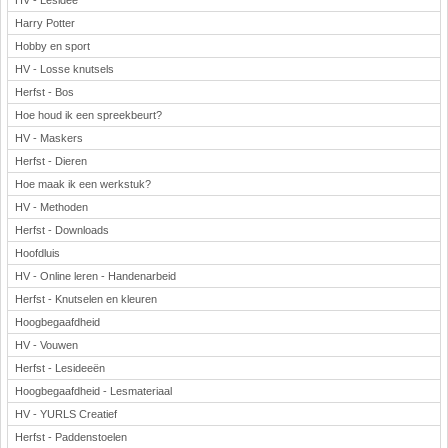
HV - Lesidee
Harry Potter
Hobby en sport
HV - Losse knutsels
Herfst - Bos
Hoe houd ik een spreekbeurt?
HV - Maskers
Herfst - Dieren
Hoe maak ik een werkstuk?
HV - Methoden
Herfst - Downloads
Hoofdluis
HV - Online leren - Handenarbeid
Herfst - Knutselen en kleuren
Hoogbegaafdheid
HV - Vouwen
Herfst - Lesideeën
Hoogbegaafdheid - Lesmateriaal
HV - YURLS Creatief
Herfst - Paddenstoelen