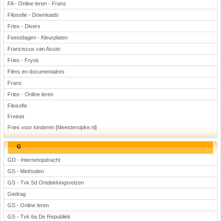
FA - Online leren - Frans
Filosofie - Downloads
Fries - Divers
Feestdagen - Kleurplaten
Franciscus van Assisi
Fries - Frysk
Films en documentaires
Frans
Fries - Online leren
Filosofie
Freinet
Fries voor kinderen [Meestersipke.nl]
G
GD - Internetopdracht
GS - Methoden
GS - Tvk 5d Ontdekkingsreizen
Gedrag
GS - Online leren
GS - Tvk 6a De Republiek