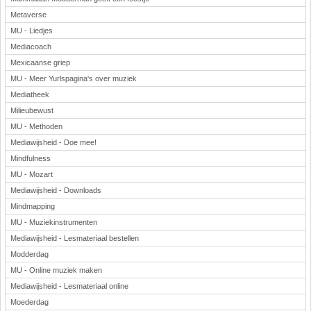
Metaverse
MU - Liedjes
Mediacoach
Mexicaanse griep
MU - Meer Yurlspagina's over muziek
Mediatheek
Milieubewust
MU - Methoden
Mediawijsheid - Doe mee!
Mindfulness
MU - Mozart
Mediawijsheid - Downloads
Mindmapping
MU - Muziekinstrumenten
Mediawijsheid - Lesmateriaal bestellen
Modderdag
MU - Online muziek maken
Mediawijsheid - Lesmateriaal online
Moederdag