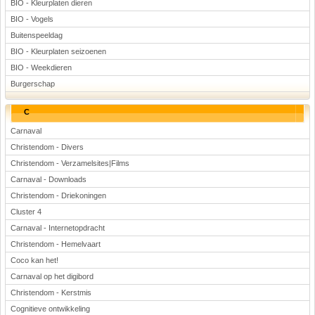
BIO - Kleurplaten dieren
BIO - Vogels
Buitenspeeldag
BIO - Kleurplaten seizoenen
BIO - Weekdieren
Burgerschap
C
Carnaval
Christendom - Divers
Christendom - Verzamelsites|Films
Carnaval - Downloads
Christendom - Driekoningen
Cluster 4
Carnaval - Internetopdracht
Christendom - Hemelvaart
Coco kan het!
Carnaval op het digibord
Christendom - Kerstmis
Cognitieve ontwikkeling