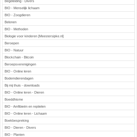
Begeleiding - Divers
BIO - Menselijk lichaam
BIO - Zoogdieren
Belonen
BIO - Methoden
Biologie voor kinderen [Meestersipke.nl]
Beroepen
BIO - Natuur
Blockchain - Bitcoin
Beroepsverenigingen
BIO - Online leren
Bodemdierendagen
Bij mij thuis - downloads
BIO - Online leren - Dieren
Boeddhisme
BIO - Amfibieën en reptielen
BIO - Online leren - Lichaam
Boekbespreking
BIO - Dieren - Divers
BIO - Planten