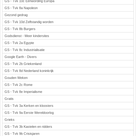
GS - Tvk 10c Eenwording Europa
GS - Tvk 8a Napoleon
Gezond gedrag
GS - Tvk 10d Zelfstandig worden
GS - Tvk 8b Burgers
Godsdienst - Meer kindersites
GS - Tvk 2a Egypte
GS - Tvk 8c Industrialisatie
Google Earth - Divers
GS - Tvk 2b Griekenland
GS - Tvk 8d Nederland koninkrijk
Gouden Weken
GS - Tvk 2c Rome
GS - Tvk 8e Imperialisme
Gratis
GS - Tvk 3a Kerken en kloosters
GS - Tvk 9a Eerste Wereldoorlog
Grieks
GS - Tvk 3b Kastelen en ridders
GS - Tvk 9b Crisisjaren