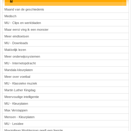
M
Maand van de geschiedenis
Medisch
MU - Clips en werkbladen
Maar eerst ving ik een monster
Meer eindtoetsen
MU - Downloads
Makkelijk lezen
Meer onderwijssystemen
MU - Internetopdracht
Mandala kleurplaten
Meer over voetbal
MU - Klassieke muziek
Martin Luther Kingdag
Meervoudige intelligentie
MU - Kleurplaten
Max Verstappen
Mensen - Kleurplaten
MU - Lesidee
Maximiliaan Modderman geeft een feestje