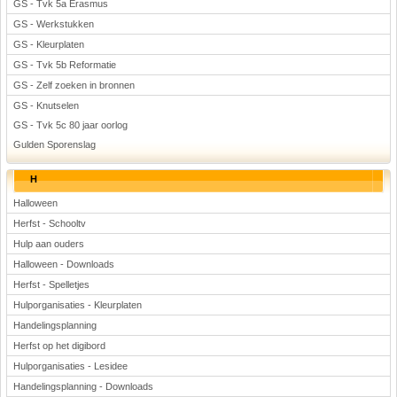
GS - Tvk 5a Erasmus
GS - Werkstukken
GS - Kleurplaten
GS - Tvk 5b Reformatie
GS - Zelf zoeken in bronnen
GS - Knutselen
GS - Tvk 5c 80 jaar oorlog
Gulden Sporenslag
H
Halloween
Herfst - Schooltv
Hulp aan ouders
Halloween - Downloads
Herfst - Spelletjes
Hulporganisaties - Kleurplaten
Handelingsplanning
Herfst op het digibord
Hulporganisaties - Lesidee
Handelingsplanning - Downloads