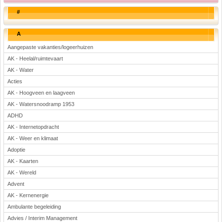
#
A
Aangepaste vakanties/logeerhuizen
AK - Heelal/ruimtevaart
AK - Water
Acties
AK - Hoogveen en laagveen
AK - Watersnoodramp 1953
ADHD
AK - Internetopdracht
AK - Weer en klimaat
Adoptie
AK - Kaarten
AK - Wereld
Advent
AK - Kernenergie
Ambulante begeleiding
Advies / Interim Management