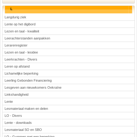
L
Langdurig ziek
Lente op het digibord
Lezen en taal - kwaliteit
Leerachterstanden aanpakken
Lerarenregister
Lezen en taal - lesidee
Leerkrachten - Divers
Leren op afstand
Lichamelijke beperking
Leerling Gebonden Financiering
Lesgeven aan nieuwkomers Oekraïne
Linkshandigheid
Lente
Lesmateriaal maken en delen
LO - Divers
Lente - downloads
Lesmateriaal SO en SBO
LO - Gymmen met een beperking