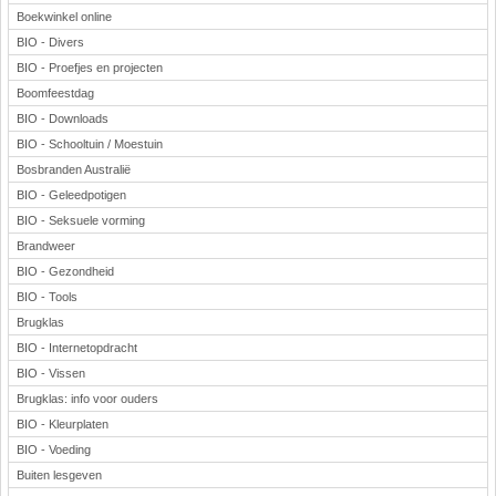
Boekwinkel online
BIO - Divers
BIO - Proefjes en projecten
Boomfeestdag
BIO - Downloads
BIO - Schooltuin / Moestuin
Bosbranden Australië
BIO - Geleedpotigen
BIO - Seksuele vorming
Brandweer
BIO - Gezondheid
BIO - Tools
Brugklas
BIO - Internetopdracht
BIO - Vissen
Brugklas: info voor ouders
BIO - Kleurplaten
BIO - Voeding
Buiten lesgeven