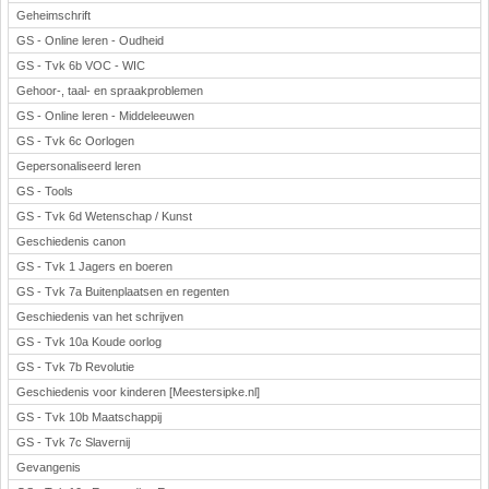
Geheimschrift
GS - Online leren - Oudheid
GS - Tvk 6b VOC - WIC
Gehoor-, taal- en spraakproblemen
GS - Online leren - Middeleeuwen
GS - Tvk 6c Oorlogen
Gepersonaliseerd leren
GS - Tools
GS - Tvk 6d Wetenschap / Kunst
Geschiedenis canon
GS - Tvk 1 Jagers en boeren
GS - Tvk 7a Buitenplaatsen en regenten
Geschiedenis van het schrijven
GS - Tvk 10a Koude oorlog
GS - Tvk 7b Revolutie
Geschiedenis voor kinderen [Meestersipke.nl]
GS - Tvk 10b Maatschappij
GS - Tvk 7c Slavernij
Gevangenis