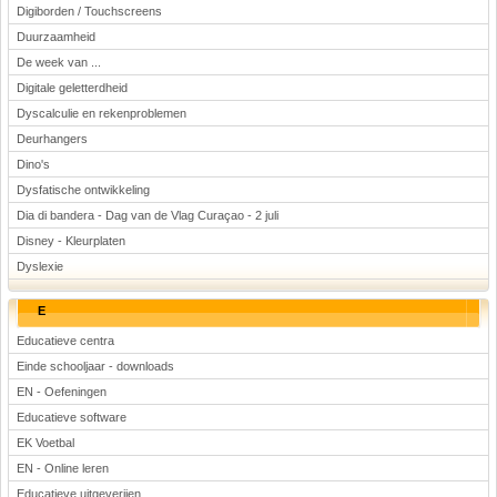
Digiborden / Touchscreens
Duurzaamheid
De week van ...
Digitale geletterdheid
Dyscalculie en rekenproblemen
Deurhangers
Dino's
Dysfatische ontwikkeling
Dia di bandera - Dag van de Vlag Curaçao - 2 juli
Disney - Kleurplaten
Dyslexie
E
Educatieve centra
Einde schooljaar - downloads
EN - Oefeningen
Educatieve software
EK Voetbal
EN - Online leren
Educatieve uitgeverijen