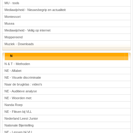
MU - tools
Mediawijsheid - Nieuwsbegrip en actualiteit
Montessori
Musea
Mediawijsheid - Veilig op internet
Moppereend
Muziek - Downloads
N
N & T - Methoden
NE - Alfabet
NE - Visuele discriminatie
Naar de brugklas : video's
NE - Auditieve analyse
NE - Woorden met:
Nanda Roep
NE - Flitsen bij VLL
Nederland Leest Junior
Nationale Bijentelling
NE - Lessen bij VLL