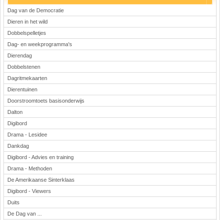
Dag van de Democratie
Dieren in het wild
Dobbelspelletjes
Dag- en weekprogramma's
Dierendag
Dobbelstenen
Dagritmekaarten
Dierentuinen
Doorstroomtoets basisonderwijs
Dalton
Digibord
Drama - Lesidee
Dankdag
Digibord - Advies en training
Drama - Methoden
De Amerikaanse Sinterklaas
Digibord - Viewers
Duits
De Dag van ...