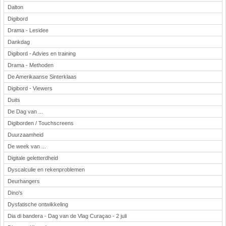
Dalton
Digibord
Drama - Lesidee
Dankdag
Digibord - Advies en training
Drama - Methoden
De Amerikaanse Sinterklaas
Digibord - Viewers
Duits
De Dag van ...
Digiborden / Touchscreens
Duurzaamheid
De week van ...
Digitale geletterdheid
Dyscalculie en rekenproblemen
Deurhangers
Dino's
Dysfatische ontwikkeling
Dia di bandera - Dag van de Vlag Curaçao - 2 juli