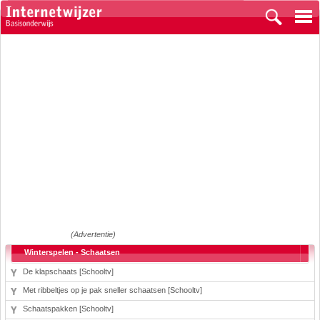
(Advertentie)
Winterspelen - Schaatsen
De klapschaats [Schooltv]
Met ribbeltjes op je pak sneller schaatsen [Schooltv]
Schaatspakken [Schooltv]