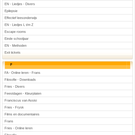
EN - Liedjes - Divers
Epilepsie
Effectief leesonderwijs
EN - Liedjes L t/m Z
Escape rooms
Einde schooljaar
EN - Methoden
Exit tickets
F
FA - Online leren - Frans
Filosofie - Downloads
Fries - Divers
Feestdagen - Kleurplaten
Franciscus van Assisi
Fries - Frysk
Films en documentaires
Frans
Fries - Online leren