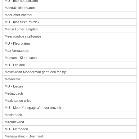
MU - Internetopdracht
Mandala kleurplaten
Meer over voetbal
MU - Klassieke muziek
Martin Luther Kingdag
Meervoudige intelligentie
MU - Kleurplaten
Max Verstappen
Mensen - Kleurplaten
MU - Lesidee
Maximiliaan Modderman geeft een feestje
Metaverse
MU - Liedjes
Mediacoach
Mexicaanse griep
MU - Meer Yurlspagina's over muziek
Mediatheek
Milieubewust
MU - Methoden
Mediawijsheid - Doe mee!