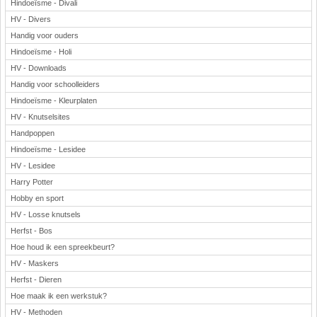
Hindoeïsme - Divali
HV - Divers
Handig voor ouders
Hindoeïsme - Holi
HV - Downloads
Handig voor schoolleiders
Hindoeïsme - Kleurplaten
HV - Knutselsites
Handpoppen
Hindoeïsme - Lesidee
HV - Lesidee
Harry Potter
Hobby en sport
HV - Losse knutsels
Herfst - Bos
Hoe houd ik een spreekbeurt?
HV - Maskers
Herfst - Dieren
Hoe maak ik een werkstuk?
HV - Methoden