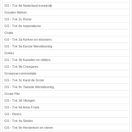
GS - Tvk 8d Nederland koninkrijk
Gouden Weken
GS - Tvk 2c Rome
GS - Tvk 8e Imperialisme
Gratis
GS - Tvk 3a Kerken en kloosters
GS - Tvk 9a Eerste Wereldoorlog
Grieks
GS - Tvk 3b Kastelen en ridders
GS - Tvk 9b Crisisjaren
Groepsaccommodatie
GS - Tvk 3c Karel de Grote
GS - Tvk 9c Tweede Wereldoorlog
Grutte Pier
GS - Tvk 3d Vikingen
GS - Tvk 9d Anne Frank
GS - Divers
GS - Tvk 4a Steden
GS - Tvk 9e Herdenken en vieren