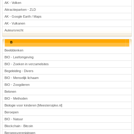
AK - Volken
Attractieparken - ZLD
AK - Google Earth / Maps
AK - Vulkanen
Auteursrecht
B
Beelddenken
BIO - Leefomgeving
BIO - Zoeken in verzamelsites
Begeleiding - Divers
BIO - Menselijk lichaam
BIO - Zoogdieren
Belonen
BIO - Methoden
Biologie voor kinderen [Meestersipke.nl]
Beroepen
BIO - Natuur
Blockchain - Bitcoin
Beroepsverenigingen