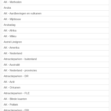
AK - Methoden
Aruba
AK - Aardbevingen en vulkanen
AK - Mijnbouw
Arubadag
AK - Afrika
AK - Milieu
Astrid Lindgren
AK - Amerika
AK - Nederland
Attractieparken - buitenland
AK - Australië
AK - Nederland - provincies
Attractieparken - DR
AK - Azië
AK - Orkanen
Attractieparken - FLE
AK - Blinde kaarten
AK - Politiek
Attractieparken - FRL