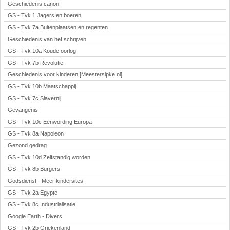
Geschiedenis canon
GS - Tvk 1 Jagers en boeren
GS - Tvk 7a Buitenplaatsen en regenten
Geschiedenis van het schrijven
GS - Tvk 10a Koude oorlog
GS - Tvk 7b Revolutie
Geschiedenis voor kinderen [Meestersipke.nl]
GS - Tvk 10b Maatschappij
GS - Tvk 7c Slavernij
Gevangenis
GS - Tvk 10c Eenwording Europa
GS - Tvk 8a Napoleon
Gezond gedrag
GS - Tvk 10d Zelfstandig worden
GS - Tvk 8b Burgers
Godsdienst - Meer kindersites
GS - Tvk 2a Egypte
GS - Tvk 8c Industrialisatie
Google Earth - Divers
GS - Tvk 2b Griekenland