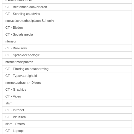
Instrumentarium IB
ICT - Bestanden converteren
ICT - Scholing en advies
Interactieve schoolplaten Schooltv
ICT - Bladen
ICT - Sociale media
Interieur
ICT - Browsers
ICT - Spraaktechnologie
Internet meldpunten
ICT - Filtering en bescherming
ICT - Typevaardigheid
Internetopdracht - Divers
ICT - Graphics
ICT - Video
Islam
ICT - Intranet
ICT - Virussen
Islam - Divers
ICT - Laptops