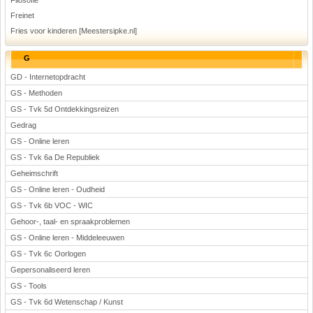
Filosofie
Freinet
Fries voor kinderen [Meestersipke.nl]
G
GD - Internetopdracht
GS - Methoden
GS - Tvk 5d Ontdekkingsreizen
Gedrag
GS - Online leren
GS - Tvk 6a De Republiek
Geheimschrift
GS - Online leren - Oudheid
GS - Tvk 6b VOC - WIC
Gehoor-, taal- en spraakproblemen
GS - Online leren - Middeleeuwen
GS - Tvk 6c Oorlogen
Gepersonaliseerd leren
GS - Tools
GS - Tvk 6d Wetenschap / Kunst