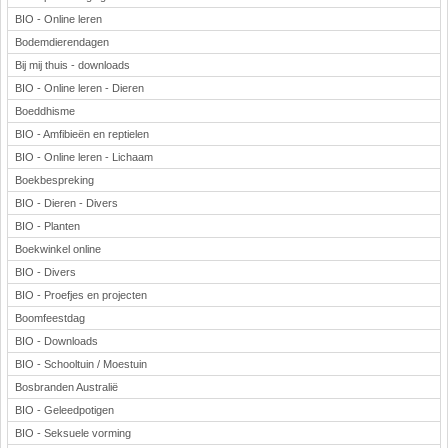
BIO - Online leren
Bodemdierendagen
Bij mij thuis - downloads
BIO - Online leren - Dieren
Boeddhisme
BIO - Amfibieën en reptielen
BIO - Online leren - Lichaam
Boekbespreking
BIO - Dieren - Divers
BIO - Planten
Boekwinkel online
BIO - Divers
BIO - Proefjes en projecten
Boomfeestdag
BIO - Downloads
BIO - Schooltuin / Moestuin
Bosbranden Australië
BIO - Geleedpotigen
BIO - Seksuele vorming