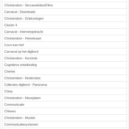
Christendom - Verzamelsites|Films
Carnaval - Downloads
Christendom - Driekoningen
Cluster 4
Carnaval - Internetopdracht
Christendom - Hemelvaart
Coco kan het!
Carnaval op het digibord
Christendom - Kerstmis
Cognitieve ontwikkeling
Chemie
Christendom - Kindersites
Collecties digibord - Panorama
China
Christendom - Kleurplaten
Communicatie
Chinees
Christendom - Muziek
Communicatiesystemen