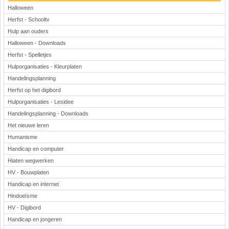
Halloween
Herfst - Schooltv
Hulp aan ouders
Halloween - Downloads
Herfst - Spelletjes
Hulporganisaties - Kleurplaten
Handelingsplanning
Herfst op het digibord
Hulporganisaties - Lesidee
Handelingsplanning - Downloads
Het nieuwe leren
Humanisme
Handicap en computer
Hiaten wegwerken
HV - Bouwplaten
Handicap en internet
Hindoeïsme
HV - Digibord
Handicap en jongeren