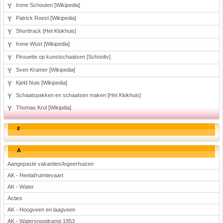
Irene Schouten [Wikipedia]
Patrick Roest [Wikipedia]
Shorttrack [Het Klokhuis]
Irene Wüst [Wikipedia]
Pirouette op kunstschaatsen [Schooltv]
Sven Kramer [Wikipedia]
Kjeld Nuis [Wikipedia]
Schaatspakken en schaatsen maken [Het Klokhuis]
Thomas Krol [Wikipdia]
#
A
Aangepaste vakanties/logeerhuizen
AK - Heelal/ruimtevaart
AK - Water
Acties
AK - Hoogveen en laagveen
AK - Watersnoodramp 1953