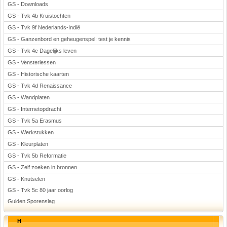
GS - Downloads
GS - Tvk 4b Kruistochten
GS - Tvk 9f Nederlands-Indië
GS - Ganzenbord en geheugenspel: test je kennis
GS - Tvk 4c Dagelijks leven
GS - Vensterlessen
GS - Historische kaarten
GS - Tvk 4d Renaissance
GS - Wandplaten
GS - Internetopdracht
GS - Tvk 5a Erasmus
GS - Werkstukken
GS - Kleurplaten
GS - Tvk 5b Reformatie
GS - Zelf zoeken in bronnen
GS - Knutselen
GS - Tvk 5c 80 jaar oorlog
Gulden Sporenslag
H