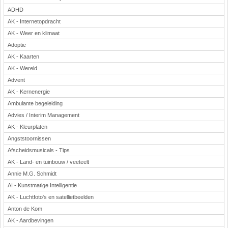
ADHD
AK - Internetopdracht
AK - Weer en klimaat
Adoptie
AK - Kaarten
AK - Wereld
Advent
AK - Kernenergie
Ambulante begeleiding
Advies / Interim Management
AK - Kleurplaten
Angststoornissen
Afscheidsmusicals - Tips
AK - Land- en tuinbouw / veeteelt
Annie M.G. Schmidt
AI - Kunstmatige Intelligentie
AK - Luchtfoto's en satellietbeelden
Anton de Kom
AK - Aardbevingen