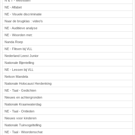
N & T - Methoden
NE - Alfabet
NE - Visuele discriminatie
Naar de brugklas : video's
NE - Auditieve analyse
NE - Woorden met:
Nanda Roep
NE - Flitsen bij VLL
Nederland Leest Junior
Nationale Bijentelling
NE - Lessen bij VLL
Nelson Mandela
Nationale Holocaust Herdenking
NE - Taal - Gedichten
Nieuws en achtergronden
Nationale Kraanwaterdag
NE - Taal - Ontleden
Nieuws voor kinderen
Nationale Tuinvogeltelling
NE - Taal - Woordenschat