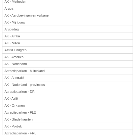
AK - Methoden
Aruba
AK - Aardbevingen en vulkanen
AK - Mijnbouw
Arubadag
AK - Afrika
AK - Milieu
Astrid Lindgren
AK - Amerika
AK - Nederland
Attractieparken - buitenland
AK - Australië
AK - Nederland - provincies
Attractieparken - DR
AK - Azië
AK - Orkanen
Attractieparken - FLE
AK - Blinde kaarten
AK - Politiek
Attractieparken - FRL