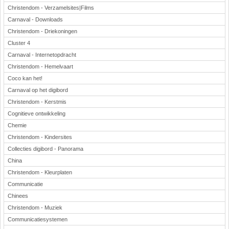
Christendom - Verzamelsites|Films
Carnaval - Downloads
Christendom - Driekoningen
Cluster 4
Carnaval - Internetopdracht
Christendom - Hemelvaart
Coco kan het!
Carnaval op het digibord
Christendom - Kerstmis
Cognitieve ontwikkeling
Chemie
Christendom - Kindersites
Collecties digibord - Panorama
China
Christendom - Kleurplaten
Communicatie
Chinees
Christendom - Muziek
Communicatiesystemen