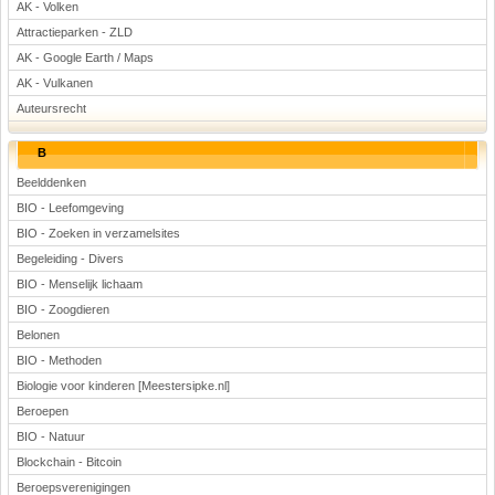
AK - Volken
Attractieparken - ZLD
AK - Google Earth / Maps
AK - Vulkanen
Auteursrecht
B
Beelddenken
BIO - Leefomgeving
BIO - Zoeken in verzamelsites
Begeleiding - Divers
BIO - Menselijk lichaam
BIO - Zoogdieren
Belonen
BIO - Methoden
Biologie voor kinderen [Meestersipke.nl]
Beroepen
BIO - Natuur
Blockchain - Bitcoin
Beroepsverenigingen