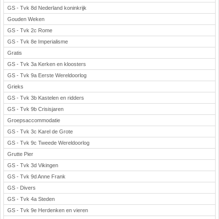
GS - Tvk 8d Nederland koninkrijk
Gouden Weken
GS - Tvk 2c Rome
GS - Tvk 8e Imperialisme
Gratis
GS - Tvk 3a Kerken en kloosters
GS - Tvk 9a Eerste Wereldoorlog
Grieks
GS - Tvk 3b Kastelen en ridders
GS - Tvk 9b Crisisjaren
Groepsaccommodatie
GS - Tvk 3c Karel de Grote
GS - Tvk 9c Tweede Wereldoorlog
Grutte Pier
GS - Tvk 3d Vikingen
GS - Tvk 9d Anne Frank
GS - Divers
GS - Tvk 4a Steden
GS - Tvk 9e Herdenken en vieren