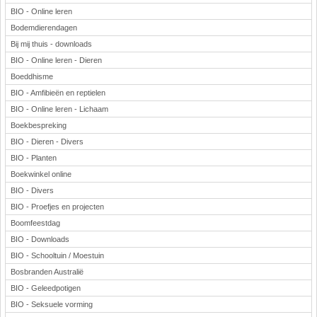
BIO - Online leren
Bodemdierendagen
Bij mij thuis - downloads
BIO - Online leren - Dieren
Boeddhisme
BIO - Amfibieën en reptielen
BIO - Online leren - Lichaam
Boekbespreking
BIO - Dieren - Divers
BIO - Planten
Boekwinkel online
BIO - Divers
BIO - Proefjes en projecten
Boomfeestdag
BIO - Downloads
BIO - Schooltuin / Moestuin
Bosbranden Australië
BIO - Geleedpotigen
BIO - Seksuele vorming