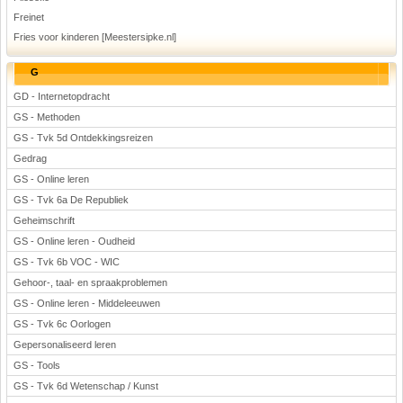
Freinet
Fries voor kinderen [Meestersipke.nl]
G
GD - Internetopdracht
GS - Methoden
GS - Tvk 5d Ontdekkingsreizen
Gedrag
GS - Online leren
GS - Tvk 6a De Republiek
Geheimschrift
GS - Online leren - Oudheid
GS - Tvk 6b VOC - WIC
Gehoor-, taal- en spraakproblemen
GS - Online leren - Middeleeuwen
GS - Tvk 6c Oorlogen
Gepersonaliseerd leren
GS - Tools
GS - Tvk 6d Wetenschap / Kunst