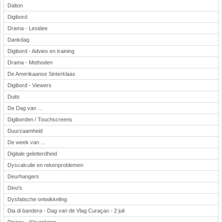
Dalton
Digibord
Drama - Lesidee
Dankdag
Digibord - Advies en training
Drama - Methoden
De Amerikaanse Sinterklaas
Digibord - Viewers
Duits
De Dag van ...
Digiborden / Touchscreens
Duurzaamheid
De week van ...
Digitale geletterdheid
Dyscalculie en rekenproblemen
Deurhangers
Dino's
Dysfatische ontwikkeling
Dia di bandera - Dag van de Vlag Curaçao - 2 juli