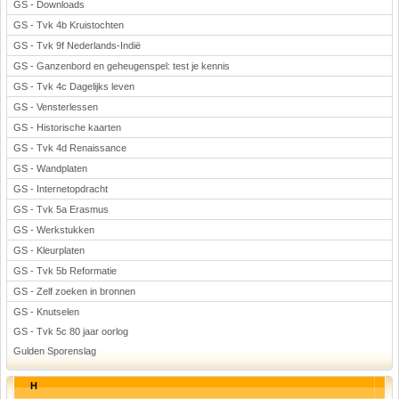
GS - Downloads
GS - Tvk 4b Kruistochten
GS - Tvk 9f Nederlands-Indië
GS - Ganzenbord en geheugenspel: test je kennis
GS - Tvk 4c Dagelijks leven
GS - Vensterlessen
GS - Historische kaarten
GS - Tvk 4d Renaissance
GS - Wandplaten
GS - Internetopdracht
GS - Tvk 5a Erasmus
GS - Werkstukken
GS - Kleurplaten
GS - Tvk 5b Reformatie
GS - Zelf zoeken in bronnen
GS - Knutselen
GS - Tvk 5c 80 jaar oorlog
Gulden Sporenslag
H