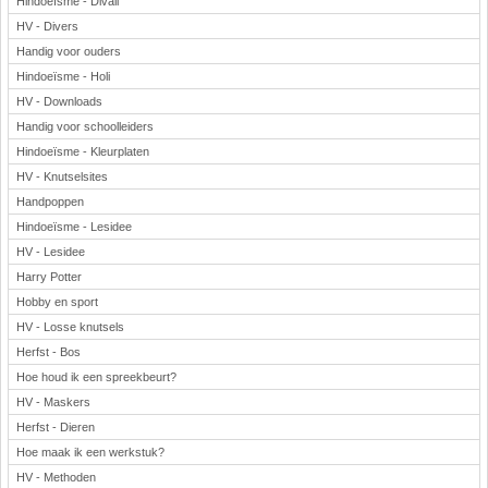
Hindoeïsme - Divali
HV - Divers
Handig voor ouders
Hindoeïsme - Holi
HV - Downloads
Handig voor schoolleiders
Hindoeïsme - Kleurplaten
HV - Knutselsites
Handpoppen
Hindoeïsme - Lesidee
HV - Lesidee
Harry Potter
Hobby en sport
HV - Losse knutsels
Herfst - Bos
Hoe houd ik een spreekbeurt?
HV - Maskers
Herfst - Dieren
Hoe maak ik een werkstuk?
HV - Methoden