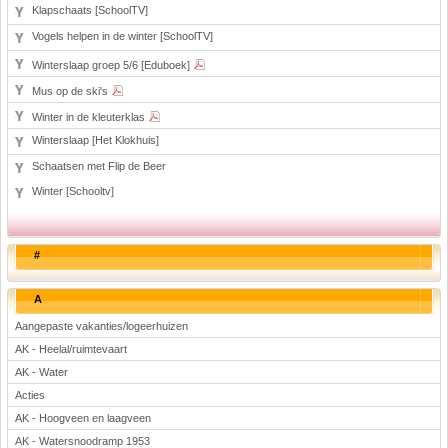
Klapschaats [SchoolTV]
Vogels helpen in de winter [SchoolTV]
Winterslaap groep 5/6 [Eduboek]
Mus op de ski's
Winter in de kleuterklas
Winterslaap [Het Klokhuis]
Schaatsen met Flip de Beer
Winter [Schooltv]
#
A
Aangepaste vakanties/logeerhuizen
AK - Heelal/ruimtevaart
AK - Water
Acties
AK - Hoogveen en laagveen
AK - Watersnoodramp 1953