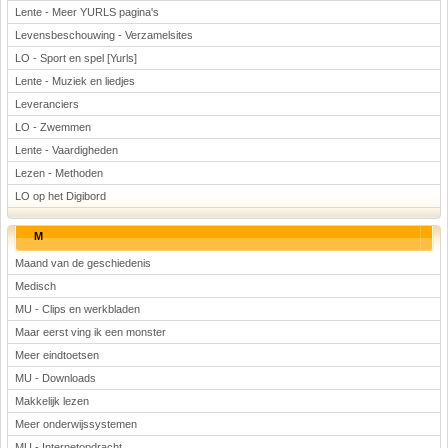
Lente - Meer YURLS pagina's
Levensbeschouwing - Verzamelsites
LO - Sport en spel [Yurls]
Lente - Muziek en liedjes
Leveranciers
LO - Zwemmen
Lente - Vaardigheden
Lezen - Methoden
LO op het Digibord
M
Maand van de geschiedenis
Medisch
MU - Clips en werkbladen
Maar eerst ving ik een monster
Meer eindtoetsen
MU - Downloads
Makkelijk lezen
Meer onderwijssystemen
MU - Internetopdracht