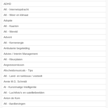
ADHD
AK - Internetopdracht
AK - Weer en klimaat
Adoptie
AK - Kaarten
AK - Wereld
Advent
AK - Kernenergie
Ambulante begeleiding
Advies / Interim Management
AK - Kleurplaten
Angststoornissen
Afscheidsmusicals - Tips
AK - Land- en tuinbouw / veeteelt
Annie M.G. Schmidt
AI - Kunstmatige Intelligentie
AK - Luchtfoto's en satellietbeelden
Anton de Kom
AK - Aardbevingen