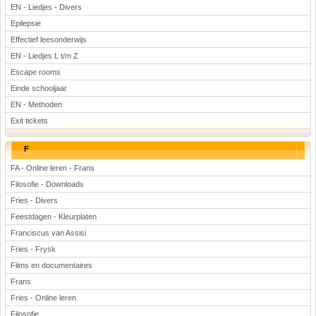
EN - Liedjes - Divers
Epilepsie
Effectief leesonderwijs
EN - Liedjes L t/m Z
Escape rooms
Einde schooljaar
EN - Methoden
Exit tickets
F
FA - Online leren - Frans
Filosofie - Downloads
Fries - Divers
Feestdagen - Kleurplaten
Franciscus van Assisi
Fries - Frysk
Films en documentaires
Frans
Fries - Online leren
Filosofie