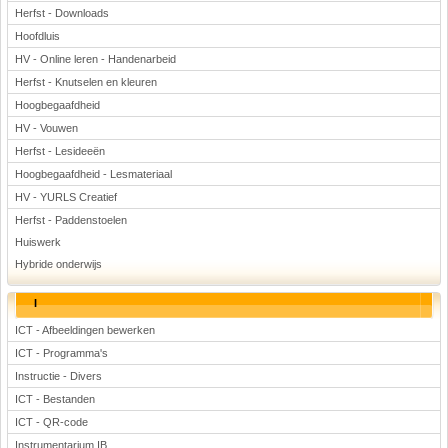
Herfst - Downloads
Hoofdluis
HV - Online leren - Handenarbeid
Herfst - Knutselen en kleuren
Hoogbegaafdheid
HV - Vouwen
Herfst - Lesideeën
Hoogbegaafdheid - Lesmateriaal
HV - YURLS Creatief
Herfst - Paddenstoelen
Huiswerk
Hybride onderwijs
I
ICT - Afbeeldingen bewerken
ICT - Programma's
Instructie - Divers
ICT - Bestanden
ICT - QR-code
Instrumentarium IB