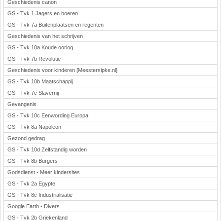
Geschiedenis canon
GS - Tvk 1 Jagers en boeren
GS - Tvk 7a Buitenplaatsen en regenten
Geschiedenis van het schrijven
GS - Tvk 10a Koude oorlog
GS - Tvk 7b Revolutie
Geschiedenis voor kinderen [Meestersipke.nl]
GS - Tvk 10b Maatschappij
GS - Tvk 7c Slavernij
Gevangenis
GS - Tvk 10c Eenwording Europa
GS - Tvk 8a Napoleon
Gezond gedrag
GS - Tvk 10d Zelfstandig worden
GS - Tvk 8b Burgers
Godsdienst - Meer kindersites
GS - Tvk 2a Egypte
GS - Tvk 8c Industrialisatie
Google Earth - Divers
GS - Tvk 2b Griekenland