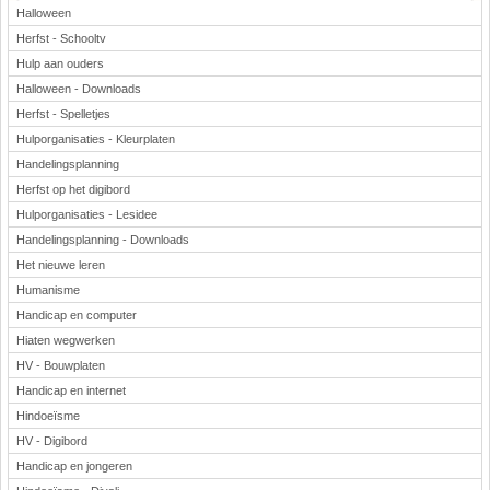
Halloween
Herfst - Schooltv
Hulp aan ouders
Halloween - Downloads
Herfst - Spelletjes
Hulporganisaties - Kleurplaten
Handelingsplanning
Herfst op het digibord
Hulporganisaties - Lesidee
Handelingsplanning - Downloads
Het nieuwe leren
Humanisme
Handicap en computer
Hiaten wegwerken
HV - Bouwplaten
Handicap en internet
Hindoeïsme
HV - Digibord
Handicap en jongeren