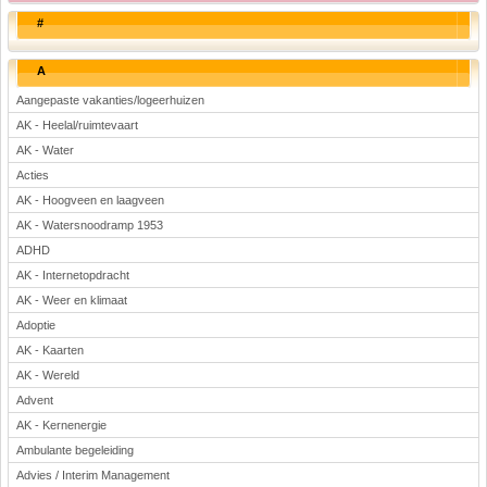
#
A
Aangepaste vakanties/logeerhuizen
AK - Heelal/ruimtevaart
AK - Water
Acties
AK - Hoogveen en laagveen
AK - Watersnoodramp 1953
ADHD
AK - Internetopdracht
AK - Weer en klimaat
Adoptie
AK - Kaarten
AK - Wereld
Advent
AK - Kernenergie
Ambulante begeleiding
Advies / Interim Management