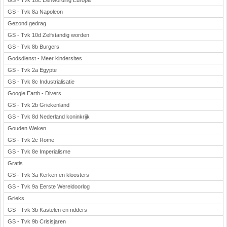
GS - Tvk 10c Eenwording Europa
GS - Tvk 8a Napoleon
Gezond gedrag
GS - Tvk 10d Zelfstandig worden
GS - Tvk 8b Burgers
Godsdienst - Meer kindersites
GS - Tvk 2a Egypte
GS - Tvk 8c Industrialisatie
Google Earth - Divers
GS - Tvk 2b Griekenland
GS - Tvk 8d Nederland koninkrijk
Gouden Weken
GS - Tvk 2c Rome
GS - Tvk 8e Imperialisme
Gratis
GS - Tvk 3a Kerken en kloosters
GS - Tvk 9a Eerste Wereldoorlog
Grieks
GS - Tvk 3b Kastelen en ridders
GS - Tvk 9b Crisisjaren