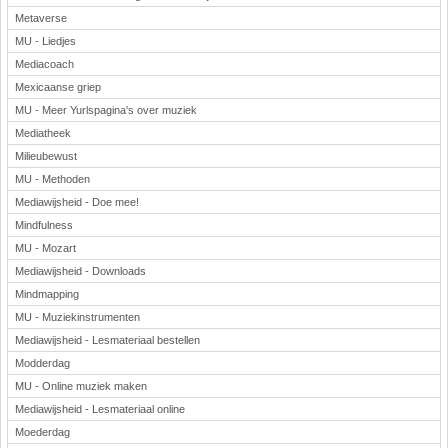
Metaverse
MU - Liedjes
Mediacoach
Mexicaanse griep
MU - Meer Yurlspagina's over muziek
Mediatheek
Milieubewust
MU - Methoden
Mediawijsheid - Doe mee!
Mindfulness
MU - Mozart
Mediawijsheid - Downloads
Mindmapping
MU - Muziekinstrumenten
Mediawijsheid - Lesmateriaal bestellen
Modderdag
MU - Online muziek maken
Mediawijsheid - Lesmateriaal online
Moederdag