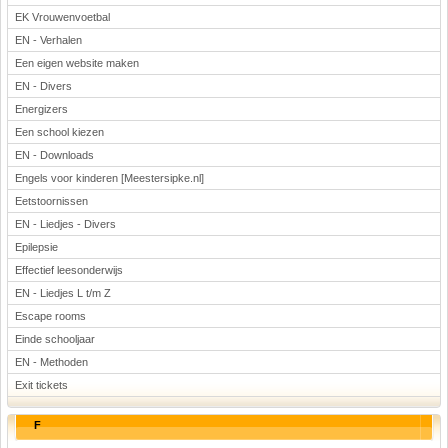
EK Vrouwenvoetbal
EN - Verhalen
Een eigen website maken
EN - Divers
Energizers
Een school kiezen
EN - Downloads
Engels voor kinderen [Meestersipke.nl]
Eetstoornissen
EN - Liedjes - Divers
Epilepsie
Effectief leesonderwijs
EN - Liedjes L t/m Z
Escape rooms
Einde schooljaar
EN - Methoden
Exit tickets
F