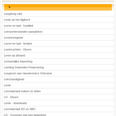
L
Langdurig ziek
Lente op het digibord
Lezen en taal - kwaliteit
Leerachterstanden aanpakken
Lerarenregister
Lezen en taal - lesidee
Leerkrachten - Divers
Leren op afstand
Lichamelijke beperking
Leerling Gebonden Financiering
Lesgeven aan nieuwkomers Oekraïne
Linkshandigheid
Lente
Lesmateriaal maken en delen
LO - Divers
Lente - downloads
Lesmateriaal SO en SBO
LO - Gymmen met een beperking