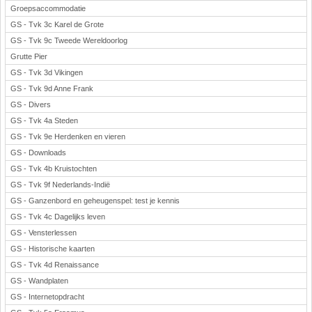
Groepsaccommodatie
GS - Tvk 3c Karel de Grote
GS - Tvk 9c Tweede Wereldoorlog
Grutte Pier
GS - Tvk 3d Vikingen
GS - Tvk 9d Anne Frank
GS - Divers
GS - Tvk 4a Steden
GS - Tvk 9e Herdenken en vieren
GS - Downloads
GS - Tvk 4b Kruistochten
GS - Tvk 9f Nederlands-Indië
GS - Ganzenbord en geheugenspel: test je kennis
GS - Tvk 4c Dagelijks leven
GS - Vensterlessen
GS - Historische kaarten
GS - Tvk 4d Renaissance
GS - Wandplaten
GS - Internetopdracht