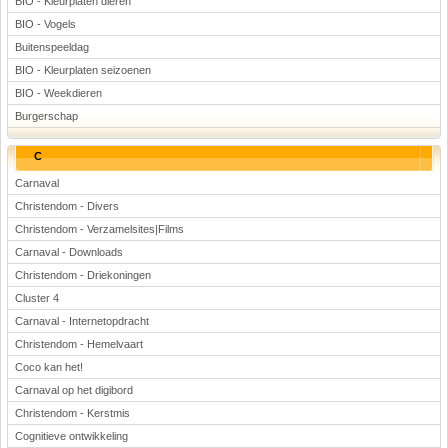
BIO - Kleurplaten dieren
BIO - Vogels
Buitenspeeldag
BIO - Kleurplaten seizoenen
BIO - Weekdieren
Burgerschap
C
Carnaval
Christendom - Divers
Christendom - Verzamelsites|Films
Carnaval - Downloads
Christendom - Driekoningen
Cluster 4
Carnaval - Internetopdracht
Christendom - Hemelvaart
Coco kan het!
Carnaval op het digibord
Christendom - Kerstmis
Cognitieve ontwikkeling