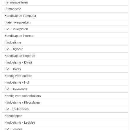
Het nieuwe leren
Humanisme
Handicap en computer
Hiaten wegwerken
HV - Bouwplaten
Handicap en internet
Hindoeïsme
HV - Digibord
Handicap en jongeren
Hindoeïsme - Divali
HV - Divers
Handig voor ouders
Hindoeïsme - Holi
HV - Downloads
Handig voor schoolleiders
Hindoeïsme - Kleurplaten
HV - Knutselsites
Handpoppen
Hindoeïsme - Lesidee
HV - Lesidee