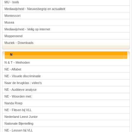
MU - tools
Mediawijsheid - Nieuwsbegrip en actualiteit
Montessori
Musea
Mediawijsheid - Veilig op internet
Moppereend
Muziek - Downloads
N
N & T - Methoden
NE - Alfabet
NE - Visuele discriminatie
Naar de brugklas : video's
NE - Auditieve analyse
NE - Woorden met:
Nanda Roep
NE - Flitsen bij VLL
Nederland Leest Junior
Nationale Bijentelling
NE - Lessen bij VLL