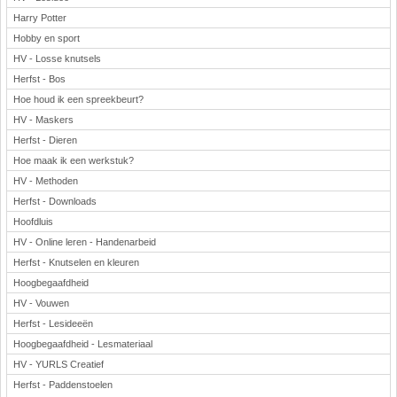
Harry Potter
Hobby en sport
HV - Losse knutsels
Herfst - Bos
Hoe houd ik een spreekbeurt?
HV - Maskers
Herfst - Dieren
Hoe maak ik een werkstuk?
HV - Methoden
Herfst - Downloads
Hoofdluis
HV - Online leren - Handenarbeid
Herfst - Knutselen en kleuren
Hoogbegaafdheid
HV - Vouwen
Herfst - Lesideeën
Hoogbegaafdheid - Lesmateriaal
HV - YURLS Creatief
Herfst - Paddenstoelen