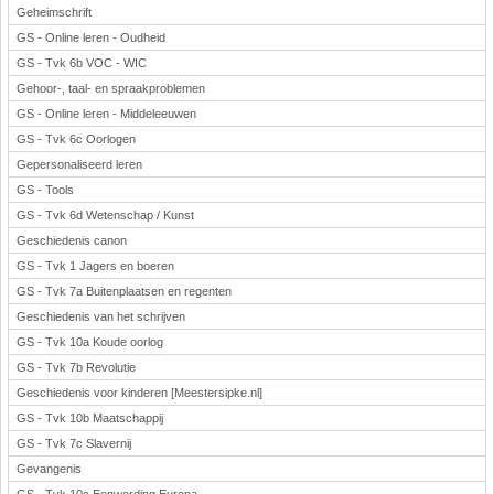
Geheimschrift
GS - Online leren - Oudheid
GS - Tvk 6b VOC - WIC
Gehoor-, taal- en spraakproblemen
GS - Online leren - Middeleeuwen
GS - Tvk 6c Oorlogen
Gepersonaliseerd leren
GS - Tools
GS - Tvk 6d Wetenschap / Kunst
Geschiedenis canon
GS - Tvk 1 Jagers en boeren
GS - Tvk 7a Buitenplaatsen en regenten
Geschiedenis van het schrijven
GS - Tvk 10a Koude oorlog
GS - Tvk 7b Revolutie
Geschiedenis voor kinderen [Meestersipke.nl]
GS - Tvk 10b Maatschappij
GS - Tvk 7c Slavernij
Gevangenis