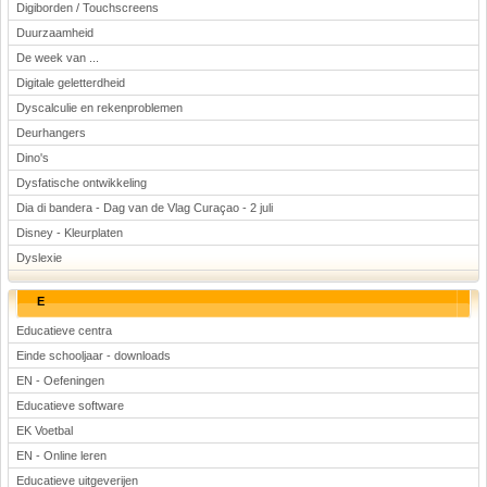
Digiborden / Touchscreens
Duurzaamheid
De week van ...
Digitale geletterdheid
Dyscalculie en rekenproblemen
Deurhangers
Dino's
Dysfatische ontwikkeling
Dia di bandera - Dag van de Vlag Curaçao - 2 juli
Disney - Kleurplaten
Dyslexie
E
Educatieve centra
Einde schooljaar - downloads
EN - Oefeningen
Educatieve software
EK Voetbal
EN - Online leren
Educatieve uitgeverijen