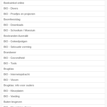
Boekwinkel online
BIO - Divers
BIO - Proefjes en projecten
Boomfeestdag
BIO - Downloads
BIO - Schooltuin / Moestuin
Bosbranden Australië
BIO - Geleedpotigen
BIO - Seksuele vorming
Brandweer
BIO - Gezondheid
BIO - Tools
Brugklas
BIO - Internetopdracht
BIO - Vissen
Brugklas: info voor ouders
BIO - Kleurplaten
BIO - Voeding
Buiten lesgeven