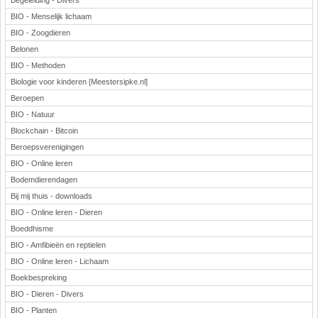
Begeleiding - Divers
BIO - Menselijk lichaam
BIO - Zoogdieren
Belonen
BIO - Methoden
Biologie voor kinderen [Meestersipke.nl]
Beroepen
BIO - Natuur
Blockchain - Bitcoin
Beroepsverenigingen
BIO - Online leren
Bodemdierendagen
Bij mij thuis - downloads
BIO - Online leren - Dieren
Boeddhisme
BIO - Amfibieën en reptielen
BIO - Online leren - Lichaam
Boekbespreking
BIO - Dieren - Divers
BIO - Planten