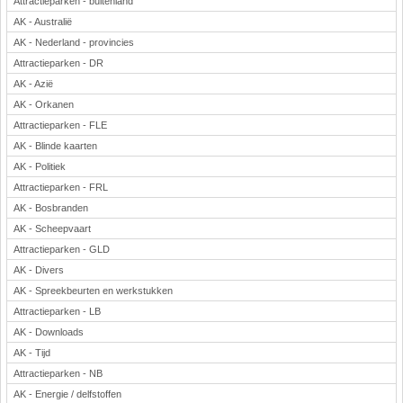
Attractieparken - buitenland
AK - Australië
AK - Nederland - provincies
Attractieparken - DR
AK - Azië
AK - Orkanen
Attractieparken - FLE
AK - Blinde kaarten
AK - Politiek
Attractieparken - FRL
AK - Bosbranden
AK - Scheepvaart
Attractieparken - GLD
AK - Divers
AK - Spreekbeurten en werkstukken
Attractieparken - LB
AK - Downloads
AK - Tijd
Attractieparken - NB
AK - Energie / delfstoffen