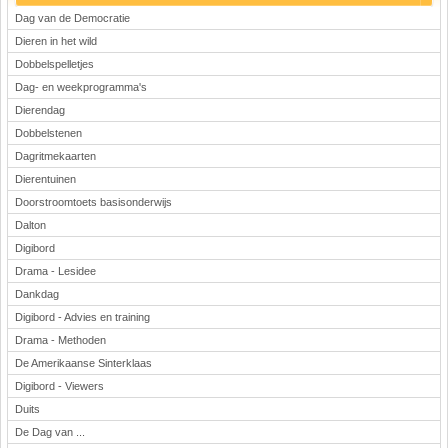
Dag van de Democratie
Dieren in het wild
Dobbelspelletjes
Dag- en weekprogramma's
Dierendag
Dobbelstenen
Dagritmekaarten
Dierentuinen
Doorstroomtoets basisonderwijs
Dalton
Digibord
Drama - Lesidee
Dankdag
Digibord - Advies en training
Drama - Methoden
De Amerikaanse Sinterklaas
Digibord - Viewers
Duits
De Dag van ...