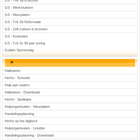
GS - Tvk 5a Erasmus
GS - Werkstukken
GS - Kleurplaten
GS - Tvk 5b Reformatie
GS - Zelf zoeken in bronnen
GS - Knutselen
GS - Tvk 5c 80 jaar oorlog
Gulden Sporenslag
H
Halloween
Herfst - Schooltv
Hulp aan ouders
Halloween - Downloads
Herfst - Spelletjes
Hulporganisaties - Kleurplaten
Handelingsplanning
Herfst op het digibord
Hulporganisaties - Lesidee
Handelingsplanning - Downloads