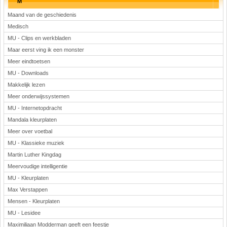
M
Maand van de geschiedenis
Medisch
MU - Clips en werkbladen
Maar eerst ving ik een monster
Meer eindtoetsen
MU - Downloads
Makkelijk lezen
Meer onderwijssystemen
MU - Internetopdracht
Mandala kleurplaten
Meer over voetbal
MU - Klassieke muziek
Martin Luther Kingdag
Meervoudige intelligentie
MU - Kleurplaten
Max Verstappen
Mensen - Kleurplaten
MU - Lesidee
Maximiliaan Modderman geeft een feestje