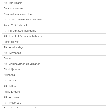
AK - Kleurplaten
Angststoornissen
Afscheidsmusicals - Tips
AK - Land- en tuinbouw / veeteelt
Annie M.G. Schmidt
AI - Kunstmatige Intelligentie
AK - Luchtfoto's en satellietbeelden
Anton de Kom
AK - Aardbevingen
AK - Methoden
Aruba
AK - Aardbevingen en vulkanen
AK - Mijnbouw
Arubadag
AK - Afrika
AK - Milieu
Astrid Lindgren
AK - Amerika
AK - Nederland