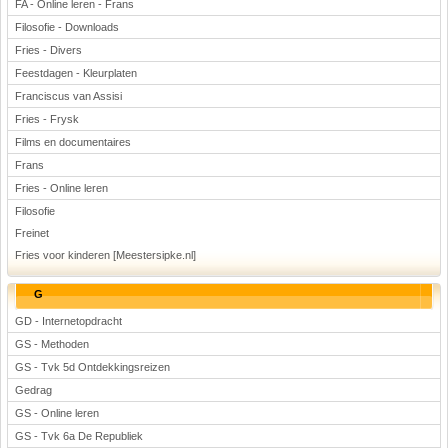
FA - Online leren - Frans
Filosofie - Downloads
Fries - Divers
Feestdagen - Kleurplaten
Franciscus van Assisi
Fries - Frysk
Films en documentaires
Frans
Fries - Online leren
Filosofie
Freinet
Fries voor kinderen [Meestersipke.nl]
G
GD - Internetopdracht
GS - Methoden
GS - Tvk 5d Ontdekkingsreizen
Gedrag
GS - Online leren
GS - Tvk 6a De Republiek