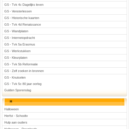
GS - Tvk 4c Dagelijks leven
GS - Vensterlessen
GS - Historische kaarten
GS - Tvk 4d Renaissance
GS - Wandplaten
GS - Internetopdracht
GS - Tvk 5a Erasmus
GS - Werkstukken
GS - Kleurplaten
GS - Tvk 5b Reformatie
GS - Zelf zoeken in bronnen
GS - Knutselen
GS - Tvk 5c 80 jaar oorlog
Gulden Sporenslag
H
Halloween
Herfst - Schooltv
Hulp aan ouders