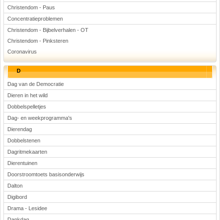
Christendom - Paus
Concentratieproblemen
Christendom - Bijbelverhalen - OT
Christendom - Pinksteren
Coronavirus
D
Dag van de Democratie
Dieren in het wild
Dobbelspelletjes
Dag- en weekprogramma's
Dierendag
Dobbelstenen
Dagritmekaarten
Dierentuinen
Doorstroomtoets basisonderwijs
Dalton
Digibord
Drama - Lesidee
Dankdag