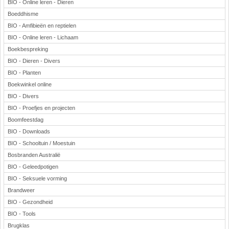
BIO - Online leren - Dieren
Boeddhisme
BIO - Amfibieën en reptielen
BIO - Online leren - Lichaam
Boekbespreking
BIO - Dieren - Divers
BIO - Planten
Boekwinkel online
BIO - Divers
BIO - Proefjes en projecten
Boomfeestdag
BIO - Downloads
BIO - Schooltuin / Moestuin
Bosbranden Australië
BIO - Geleedpotigen
BIO - Seksuele vorming
Brandweer
BIO - Gezondheid
BIO - Tools
Brugklas