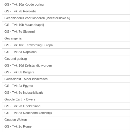
GS - Tvk 10a Koude oorlog
GS - Tvk 7b Revolutie
Geschiedenis voor kinderen [Meestersipke.nl]
GS - Tvk 10b Maatschappij
GS - Tvk 7c Slavernij
Gevangenis
GS - Tvk 10c Eenwording Europa
GS - Tvk 8a Napoleon
Gezond gedrag
GS - Tvk 10d Zelfstandig worden
GS - Tvk 8b Burgers
Godsdienst - Meer kindersites
GS - Tvk 2a Egypte
GS - Tvk 8c Industrialisatie
Google Earth - Divers
GS - Tvk 2b Griekenland
GS - Tvk 8d Nederland koninkrijk
Gouden Weken
GS - Tvk 2c Rome