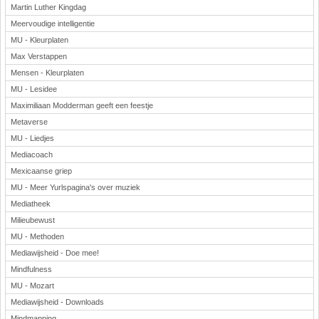
Martin Luther Kingdag
Meervoudige intelligentie
MU - Kleurplaten
Max Verstappen
Mensen - Kleurplaten
MU - Lesidee
Maximiliaan Modderman geeft een feestje
Metaverse
MU - Liedjes
Mediacoach
Mexicaanse griep
MU - Meer Yurlspagina's over muziek
Mediatheek
Milieubewust
MU - Methoden
Mediawijsheid - Doe mee!
Mindfulness
MU - Mozart
Mediawijsheid - Downloads
Mindmapping