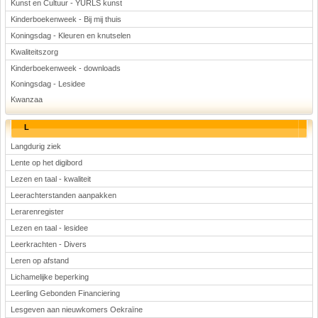
Kunst en Cultuur - YURLS kunst
Kinderboekenweek - Bij mij thuis
Koningsdag - Kleuren en knutselen
Kwaliteitszorg
Kinderboekenweek - downloads
Koningsdag - Lesidee
Kwanzaa
L
Langdurig ziek
Lente op het digibord
Lezen en taal - kwaliteit
Leerachterstanden aanpakken
Lerarenregister
Lezen en taal - lesidee
Leerkrachten - Divers
Leren op afstand
Lichamelijke beperking
Leerling Gebonden Financiering
Lesgeven aan nieuwkomers Oekraïne