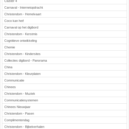
Cluster 4
Carnaval - Internetopdracht
Christendom - Hemelvaart
Coco kan het!
Carnaval op het digibord
Christendom - Kerstmis
Cognitieve ontwikkeling
Chemie
Christendom - Kindersites
Collecties digibord - Panorama
China
Christendom - Kleurplaten
Communicatie
Chinees
Christendom - Muziek
Communicatiesystemen
Chinees Nieuwjaar
Christendom - Pasen
Complimentendag
Christendom - Bijbelverhalen