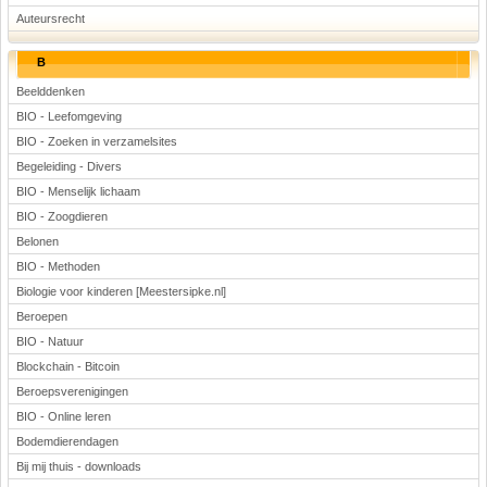
Auteursrecht
B
Beelddenken
BIO - Leefomgeving
BIO - Zoeken in verzamelsites
Begeleiding - Divers
BIO - Menselijk lichaam
BIO - Zoogdieren
Belonen
BIO - Methoden
Biologie voor kinderen [Meestersipke.nl]
Beroepen
BIO - Natuur
Blockchain - Bitcoin
Beroepsverenigingen
BIO - Online leren
Bodemdierendagen
Bij mij thuis - downloads