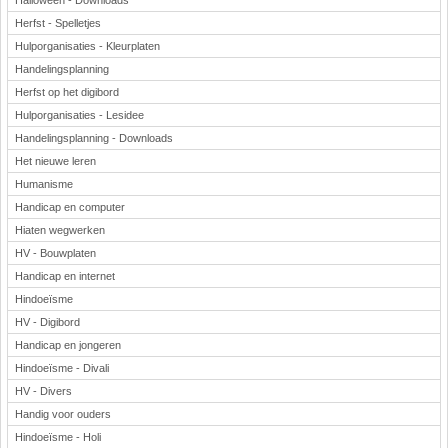
Halloween - Downloads
Herfst - Spelletjes
Hulporganisaties - Kleurplaten
Handelingsplanning
Herfst op het digibord
Hulporganisaties - Lesidee
Handelingsplanning - Downloads
Het nieuwe leren
Humanisme
Handicap en computer
Hiaten wegwerken
HV - Bouwplaten
Handicap en internet
Hindoeïsme
HV - Digibord
Handicap en jongeren
Hindoeïsme - Divali
HV - Divers
Handig voor ouders
Hindoeïsme - Holi