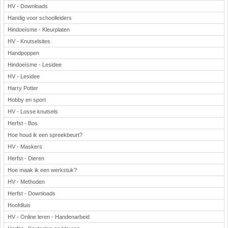
HV - Downloads
Handig voor schoolleiders
Hindoeïsme - Kleurplaten
HV - Knutselsites
Handpoppen
Hindoeïsme - Lesidee
HV - Lesidee
Harry Potter
Hobby en sport
HV - Losse knutsels
Herfst - Bos
Hoe houd ik een spreekbeurt?
HV - Maskers
Herfst - Dieren
Hoe maak ik een werkstuk?
HV - Methoden
Herfst - Downloads
Hoofdluis
HV - Online leren - Handenarbeid