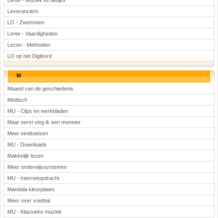
Lente - Muziek en liedjes
Leveranciers
LO - Zwemmen
Lente - Vaardigheden
Lezen - Methoden
LO op het Digibord
M
Maand van de geschiedenis
Medisch
MU - Clips en werkbladen
Maar eerst ving ik een monster
Meer eindtoetsen
MU - Downloads
Makkelijk lezen
Meer onderwijssystemen
MU - Internetopdracht
Mandala kleurplaten
Meer over voetbal
MU - Klassieke muziek