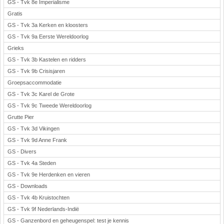
GS - Tvk 8e Imperialisme
Gratis
GS - Tvk 3a Kerken en kloosters
GS - Tvk 9a Eerste Wereldoorlog
Grieks
GS - Tvk 3b Kastelen en ridders
GS - Tvk 9b Crisisjaren
Groepsaccommodatie
GS - Tvk 3c Karel de Grote
GS - Tvk 9c Tweede Wereldoorlog
Grutte Pier
GS - Tvk 3d Vikingen
GS - Tvk 9d Anne Frank
GS - Divers
GS - Tvk 4a Steden
GS - Tvk 9e Herdenken en vieren
GS - Downloads
GS - Tvk 4b Kruistochten
GS - Tvk 9f Nederlands-Indië
GS - Ganzenbord en geheugenspel: test je kennis