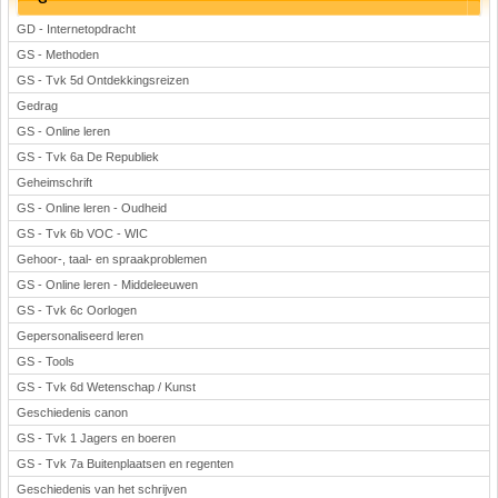
GD - Internetopdracht
GS - Methoden
GS - Tvk 5d Ontdekkingsreizen
Gedrag
GS - Online leren
GS - Tvk 6a De Republiek
Geheimschrift
GS - Online leren - Oudheid
GS - Tvk 6b VOC - WIC
Gehoor-, taal- en spraakproblemen
GS - Online leren - Middeleeuwen
GS - Tvk 6c Oorlogen
Gepersonaliseerd leren
GS - Tools
GS - Tvk 6d Wetenschap / Kunst
Geschiedenis canon
GS - Tvk 1 Jagers en boeren
GS - Tvk 7a Buitenplaatsen en regenten
Geschiedenis van het schrijven