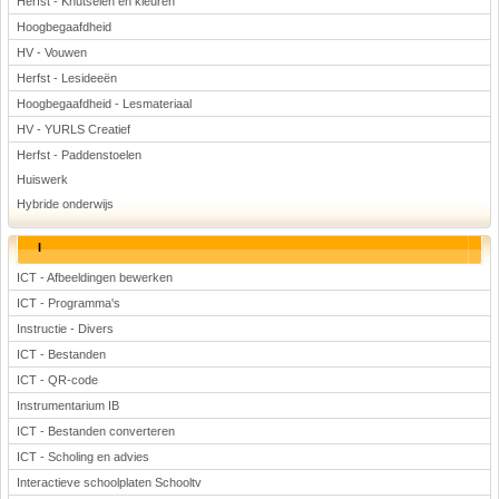
Herfst - Knutselen en kleuren
Hoogbegaafdheid
HV - Vouwen
Herfst - Lesideeën
Hoogbegaafdheid - Lesmateriaal
HV - YURLS Creatief
Herfst - Paddenstoelen
Huiswerk
Hybride onderwijs
I
ICT - Afbeeldingen bewerken
ICT - Programma's
Instructie - Divers
ICT - Bestanden
ICT - QR-code
Instrumentarium IB
ICT - Bestanden converteren
ICT - Scholing en advies
Interactieve schoolplaten Schooltv