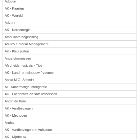
Adoptie
AK - Kaarten
AK - Wereld
Advent
AK - Kernenergie
Ambulante begeleiding
Advies / Interim Management
AK - Kleurplaten
Angststoornissen
Afscheidsmusicals - Tips
AK - Land- en tuinbouw / veeteelt
Annie M.G. Schmidt
AI - Kunstmatige Intelligentie
AK - Luchtfoto's en satellietbeelden
Anton de Kom
AK - Aardbevingen
AK - Methoden
Aruba
AK - Aardbevingen en vulkanen
AK - Mijnbouw