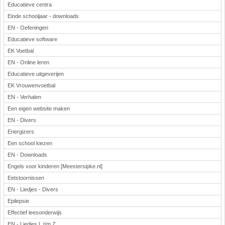
Educatieve centra
Einde schooljaar - downloads
EN - Oefeningen
Educatieve software
EK Voetbal
EN - Online leren
Educatieve uitgeverijen
EK Vrouwenvoetbal
EN - Verhalen
Een eigen website maken
EN - Divers
Energizers
Een school kiezen
EN - Downloads
Engels voor kinderen [Meestersipke.nl]
Eetstoornissen
EN - Liedjes - Divers
Epilepsie
Effectief leesonderwijs
EN - Liedjes L t/m Z