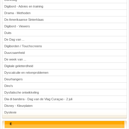
Digibord - Advies en training
Drama - Methoden
De Amerikaanse Sinterklaas
Digibord - Viewers
Duits
De Dag van ...
Digiborden / Touchscreens
Duurzaamheid
De week van ...
Digitale geletterdheid
Dyscalculie en rekenproblemen
Deurhangers
Dino's
Dysfatische ontwikkeling
Dia di bandera - Dag van de Vlag Curaçao - 2 juli
Disney - Kleurplaten
Dyslexie
E