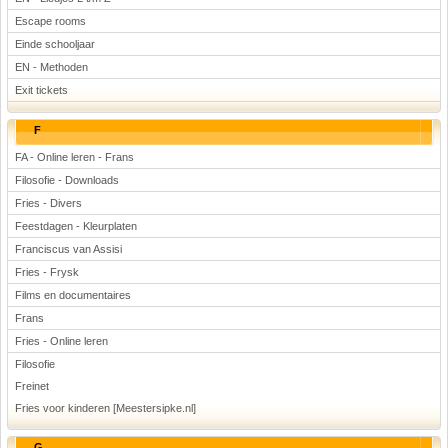
Escape rooms
Einde schooljaar
EN - Methoden
Exit tickets
F
FA - Online leren - Frans
Filosofie - Downloads
Fries - Divers
Feestdagen - Kleurplaten
Franciscus van Assisi
Fries - Frysk
Films en documentaires
Frans
Fries - Online leren
Filosofie
Freinet
Fries voor kinderen [Meestersipke.nl]
G