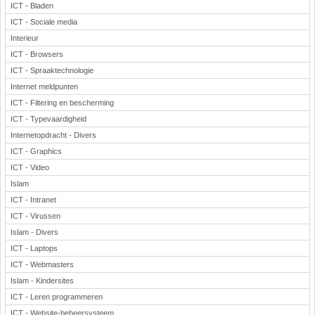
ICT - Bladen
ICT - Sociale media
Interieur
ICT - Browsers
ICT - Spraaktechnologie
Internet meldpunten
ICT - Filtering en bescherming
ICT - Typevaardigheid
Internetopdracht - Divers
ICT - Graphics
ICT - Video
Islam
ICT - Intranet
ICT - Virussen
Islam - Divers
ICT - Laptops
ICT - Webmasters
Islam - Kindersites
ICT - Leren programmeren
ICT - Website-beheersysteem