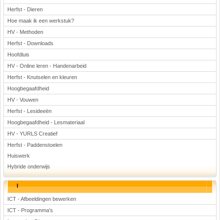
Herfst - Dieren
Hoe maak ik een werkstuk?
HV - Methoden
Herfst - Downloads
Hoofdluis
HV - Online leren - Handenarbeid
Herfst - Knutselen en kleuren
Hoogbegaafdheid
HV - Vouwen
Herfst - Lesideeën
Hoogbegaafdheid - Lesmateriaal
HV - YURLS Creatief
Herfst - Paddenstoelen
Huiswerk
Hybride onderwijs
I
ICT - Afbeeldingen bewerken
ICT - Programma's