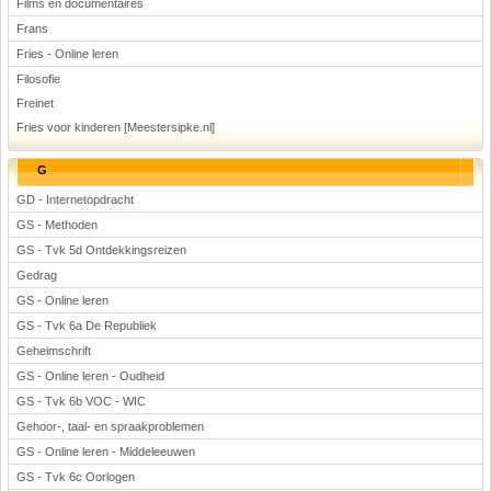
Films en documentaires
Frans
Fries - Online leren
Filosofie
Freinet
Fries voor kinderen [Meestersipke.nl]
G
GD - Internetopdracht
GS - Methoden
GS - Tvk 5d Ontdekkingsreizen
Gedrag
GS - Online leren
GS - Tvk 6a De Republiek
Geheimschrift
GS - Online leren - Oudheid
GS - Tvk 6b VOC - WIC
Gehoor-, taal- en spraakproblemen
GS - Online leren - Middeleeuwen
GS - Tvk 6c Oorlogen