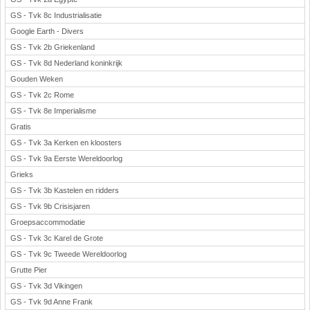
GS - Tvk 8c Industrialisatie
Google Earth - Divers
GS - Tvk 2b Griekenland
GS - Tvk 8d Nederland koninkrijk
Gouden Weken
GS - Tvk 2c Rome
GS - Tvk 8e Imperialisme
Gratis
GS - Tvk 3a Kerken en kloosters
GS - Tvk 9a Eerste Wereldoorlog
Grieks
GS - Tvk 3b Kastelen en ridders
GS - Tvk 9b Crisisjaren
Groepsaccommodatie
GS - Tvk 3c Karel de Grote
GS - Tvk 9c Tweede Wereldoorlog
Grutte Pier
GS - Tvk 3d Vikingen
GS - Tvk 9d Anne Frank