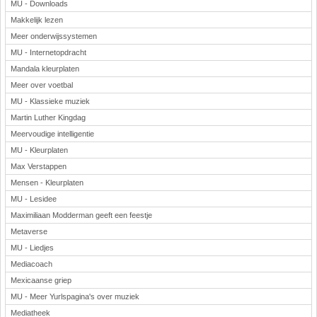
MU - Downloads
Makkelijk lezen
Meer onderwijssystemen
MU - Internetopdracht
Mandala kleurplaten
Meer over voetbal
MU - Klassieke muziek
Martin Luther Kingdag
Meervoudige intelligentie
MU - Kleurplaten
Max Verstappen
Mensen - Kleurplaten
MU - Lesidee
Maximiliaan Modderman geeft een feestje
Metaverse
MU - Liedjes
Mediacoach
Mexicaanse griep
MU - Meer Yurlspagina's over muziek
Mediatheek