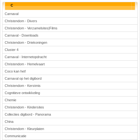
C
Carnaval
Christendom - Divers
Christendom - Verzamelsites|Films
Carnaval - Downloads
Christendom - Driekoningen
Cluster 4
Carnaval - Internetopdracht
Christendom - Hemelvaart
Coco kan het!
Carnaval op het digibord
Christendom - Kerstmis
Cognitieve ontwikkeling
Chemie
Christendom - Kindersites
Collecties digibord - Panorama
China
Christendom - Kleurplaten
Communicatie