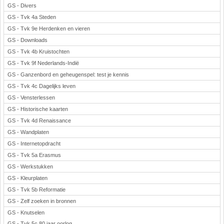
GS - Divers
GS - Tvk 4a Steden
GS - Tvk 9e Herdenken en vieren
GS - Downloads
GS - Tvk 4b Kruistochten
GS - Tvk 9f Nederlands-Indië
GS - Ganzenbord en geheugenspel: test je kennis
GS - Tvk 4c Dagelijks leven
GS - Vensterlessen
GS - Historische kaarten
GS - Tvk 4d Renaissance
GS - Wandplaten
GS - Internetopdracht
GS - Tvk 5a Erasmus
GS - Werkstukken
GS - Kleurplaten
GS - Tvk 5b Reformatie
GS - Zelf zoeken in bronnen
GS - Knutselen
GS - Tvk 5c 80 jaar oorlog