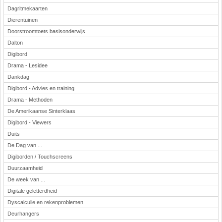
Dagritmekaarten
Dierentuinen
Doorstroomtoets basisonderwijs
Dalton
Digibord
Drama - Lesidee
Dankdag
Digibord - Advies en training
Drama - Methoden
De Amerikaanse Sinterklaas
Digibord - Viewers
Duits
De Dag van ...
Digiborden / Touchscreens
Duurzaamheid
De week van ...
Digitale geletterdheid
Dyscalculie en rekenproblemen
Deurhangers