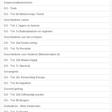
Gepersonaliseerd leren
GS - Tools
GS - Tvk 6d Wetenschap / Kunst
Geschiedenis canon
GS - Tvk 1 Jagers en boeren
GS - Tvk 7a Buitenplaatsen en regenten
Geschiedenis van het schrijven
GS - Tvk 10a Koude oorlog
GS - Tvk 7b Revolutie
Geschiedenis voor kinderen [Meestersipke.nl]
GS - Tvk 10b Maatschappij
GS - Tvk 7c Slavernij
Gevangenis
GS - Tvk 10c Eenwording Europa
GS - Tvk 8a Napoleon
Gezond gedrag
GS - Tvk 10d Zelfstandig worden
GS - Tvk 8b Burgers
Godsdienst - Meer kindersites
GS - Tvk 2a Egypte