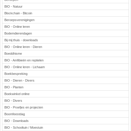
BIO - Natuur
Blockchain - Bitcoin
Beroepsverenigingen
BIO - Online leren
Bodemdierendagen
Bij mij thuis - downloads
BIO - Online leren - Dieren
Boeddhisme
BIO - Amfibieën en reptielen
BIO - Online leren - Lichaam
Boekbespreking
BIO - Dieren - Divers
BIO - Planten
Boekwinkel online
BIO - Divers
BIO - Proefjes en projecten
Boomfeestdag
BIO - Downloads
BIO - Schooltuin / Moestuin