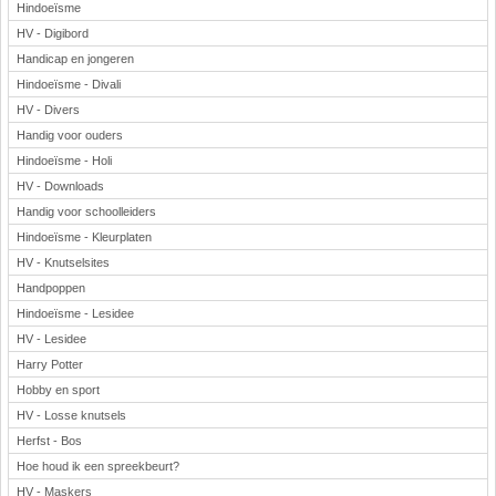
Hindoeïsme
HV - Digibord
Handicap en jongeren
Hindoeïsme - Divali
HV - Divers
Handig voor ouders
Hindoeïsme - Holi
HV - Downloads
Handig voor schoolleiders
Hindoeïsme - Kleurplaten
HV - Knutselsites
Handpoppen
Hindoeïsme - Lesidee
HV - Lesidee
Harry Potter
Hobby en sport
HV - Losse knutsels
Herfst - Bos
Hoe houd ik een spreekbeurt?
HV - Maskers