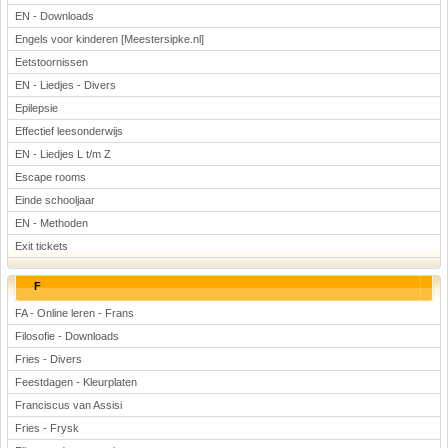
EN - Downloads
Engels voor kinderen [Meestersipke.nl]
Eetstoornissen
EN - Liedjes - Divers
Epilepsie
Effectief leesonderwijs
EN - Liedjes L t/m Z
Escape rooms
Einde schooljaar
EN - Methoden
Exit tickets
F
FA - Online leren - Frans
Filosofie - Downloads
Fries - Divers
Feestdagen - Kleurplaten
Franciscus van Assisi
Fries - Frysk