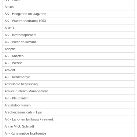
Acties
AK - Hoogveen en laagveen
AK - Watersnoodramp 1953
ADHD
AK - Internetopdracht
AK - Weer en klimaat
Adoptie
AK - Kaarten
AK - Wereld
Advent
AK - Kernenergie
Ambulante begeleiding
Advies / Interim Management
AK - Kleurplaten
Angststoornissen
Afscheidsmusicals - Tips
AK - Land- en tuinbouw / veeteelt
Annie M.G. Schmidt
AI - Kunstmatige Intelligentie