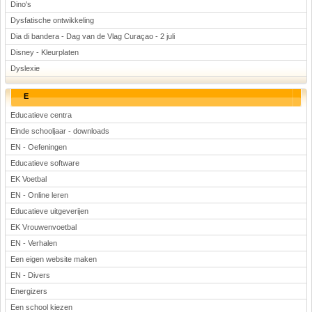
Dino's
Dysfatische ontwikkeling
Dia di bandera - Dag van de Vlag Curaçao - 2 juli
Disney - Kleurplaten
Dyslexie
E
Educatieve centra
Einde schooljaar - downloads
EN - Oefeningen
Educatieve software
EK Voetbal
EN - Online leren
Educatieve uitgeverijen
EK Vrouwenvoetbal
EN - Verhalen
Een eigen website maken
EN - Divers
Energizers
Een school kiezen