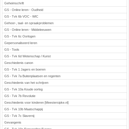
Geheimschrift
GS - Online leren - Oudheid
GS - Tvk 6b VOC - WIC
Gehoor-, taal- en spraakproblemen
GS - Online leren - Middeleeuwen
GS - Tvk 6c Oorlogen
Gepersonaliseerd leren
GS - Tools
GS - Tvk 6d Wetenschap / Kunst
Geschiedenis canon
GS - Tvk 1 Jagers en boeren
GS - Tvk 7a Buitenplaatsen en regenten
Geschiedenis van het schrijven
GS - Tvk 10a Koude oorlog
GS - Tvk 7b Revolutie
Geschiedenis voor kinderen [Meestersipke.nl]
GS - Tvk 10b Maatschappij
GS - Tvk 7c Slavernij
Gevangenis