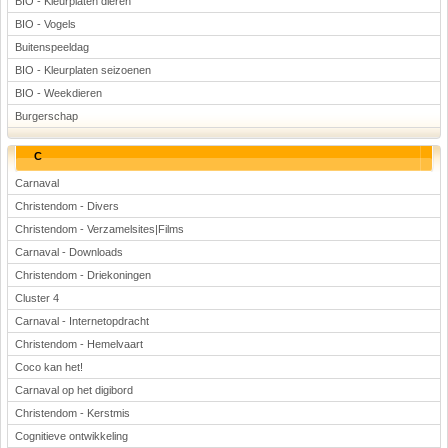
BIO - Kleurplaten dieren
BIO - Vogels
Buitenspeeldag
BIO - Kleurplaten seizoenen
BIO - Weekdieren
Burgerschap
C
Carnaval
Christendom - Divers
Christendom - Verzamelsites|Films
Carnaval - Downloads
Christendom - Driekoningen
Cluster 4
Carnaval - Internetopdracht
Christendom - Hemelvaart
Coco kan het!
Carnaval op het digibord
Christendom - Kerstmis
Cognitieve ontwikkeling