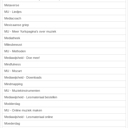
Metaverse
MU - Liedjes
Mediacoach
Mexicaanse griep
MU - Meer Yurlspagina's over muziek
Mediatheek
Milieubewust
MU - Methoden
Mediawijsheid - Doe mee!
Mindfulness
MU - Mozart
Mediawijsheid - Downloads
Mindmapping
MU - Muziekinstrumenten
Mediawijsheid - Lesmateriaal bestellen
Modderdag
MU - Online muziek maken
Mediawijsheid - Lesmateriaal online
Moederdag