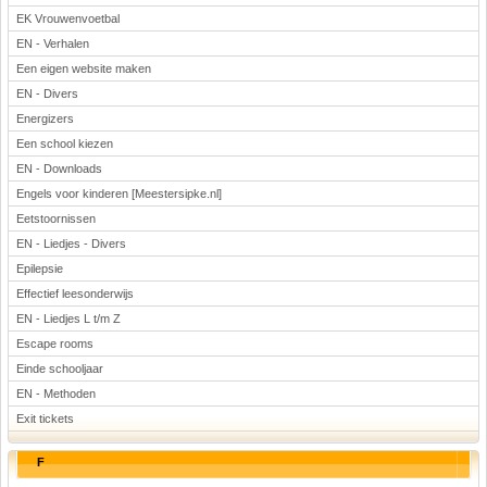
EK Vrouwenvoetbal
EN - Verhalen
Een eigen website maken
EN - Divers
Energizers
Een school kiezen
EN - Downloads
Engels voor kinderen [Meestersipke.nl]
Eetstoornissen
EN - Liedjes - Divers
Epilepsie
Effectief leesonderwijs
EN - Liedjes L t/m Z
Escape rooms
Einde schooljaar
EN - Methoden
Exit tickets
F