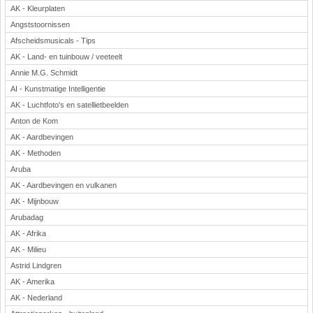
AK - Kleurplaten
Angststoornissen
Afscheidsmusicals - Tips
AK - Land- en tuinbouw / veeteelt
Annie M.G. Schmidt
AI - Kunstmatige Intelligentie
AK - Luchtfoto's en satellietbeelden
Anton de Kom
AK - Aardbevingen
AK - Methoden
Aruba
AK - Aardbevingen en vulkanen
AK - Mijnbouw
Arubadag
AK - Afrika
AK - Milieu
Astrid Lindgren
AK - Amerika
AK - Nederland