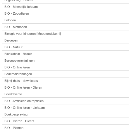
Begeleiding - Divers
BIO - Menselijk lichaam
BIO - Zoogdieren
Belonen
BIO - Methoden
Biologie voor kinderen [Meestersipke.nl]
Beroepen
BIO - Natuur
Blockchain - Bitcoin
Beroepsverenigingen
BIO - Online leren
Bodemdierendagen
Bij mij thuis - downloads
BIO - Online leren - Dieren
Boeddhisme
BIO - Amfibieën en reptielen
BIO - Online leren - Lichaam
Boekbespreking
BIO - Dieren - Divers
BIO - Planten