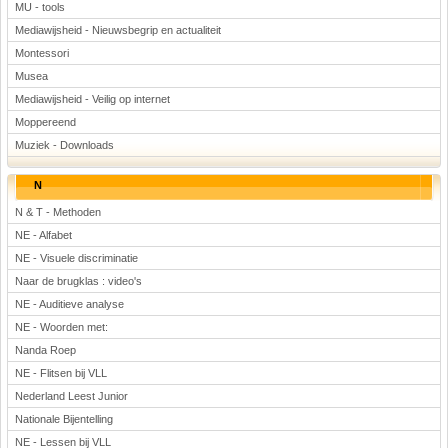
MU - tools
Mediawijsheid - Nieuwsbegrip en actualiteit
Montessori
Musea
Mediawijsheid - Veilig op internet
Moppereend
Muziek - Downloads
N
N & T - Methoden
NE - Alfabet
NE - Visuele discriminatie
Naar de brugklas : video's
NE - Auditieve analyse
NE - Woorden met:
Nanda Roep
NE - Flitsen bij VLL
Nederland Leest Junior
Nationale Bijentelling
NE - Lessen bij VLL