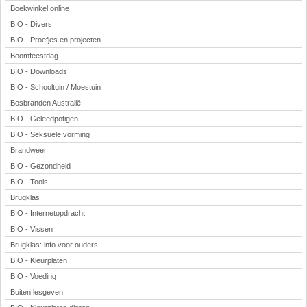
Boekwinkel online
BIO - Divers
BIO - Proefjes en projecten
Boomfeestdag
BIO - Downloads
BIO - Schooltuin / Moestuin
Bosbranden Australië
BIO - Geleedpotigen
BIO - Seksuele vorming
Brandweer
BIO - Gezondheid
BIO - Tools
Brugklas
BIO - Internetopdracht
BIO - Vissen
Brugklas: info voor ouders
BIO - Kleurplaten
BIO - Voeding
Buiten lesgeven