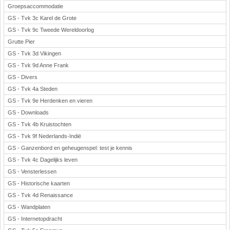
Groepsaccommodatie
GS - Tvk 3c Karel de Grote
GS - Tvk 9c Tweede Wereldoorlog
Grutte Pier
GS - Tvk 3d Vikingen
GS - Tvk 9d Anne Frank
GS - Divers
GS - Tvk 4a Steden
GS - Tvk 9e Herdenken en vieren
GS - Downloads
GS - Tvk 4b Kruistochten
GS - Tvk 9f Nederlands-Indië
GS - Ganzenbord en geheugenspel: test je kennis
GS - Tvk 4c Dagelijks leven
GS - Vensterlessen
GS - Historische kaarten
GS - Tvk 4d Renaissance
GS - Wandplaten
GS - Internetopdracht