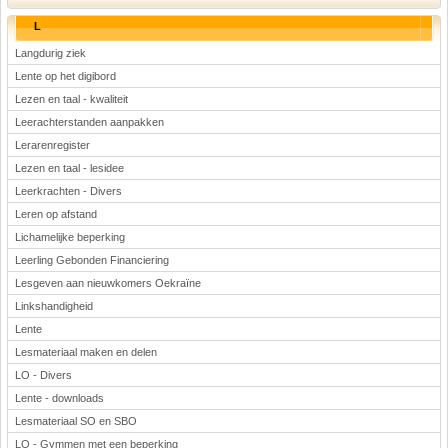
L
Langdurig ziek
Lente op het digibord
Lezen en taal - kwaliteit
Leerachterstanden aanpakken
Lerarenregister
Lezen en taal - lesidee
Leerkrachten - Divers
Leren op afstand
Lichamelijke beperking
Leerling Gebonden Financiering
Lesgeven aan nieuwkomers Oekraïne
Linkshandigheid
Lente
Lesmateriaal maken en delen
LO - Divers
Lente - downloads
Lesmateriaal SO en SBO
LO - Gymmen met een beperking