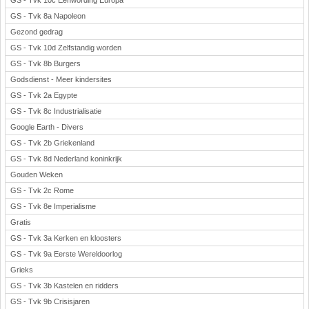
GS - Tvk 10c Eenwording Europa
GS - Tvk 8a Napoleon
Gezond gedrag
GS - Tvk 10d Zelfstandig worden
GS - Tvk 8b Burgers
Godsdienst - Meer kindersites
GS - Tvk 2a Egypte
GS - Tvk 8c Industrialisatie
Google Earth - Divers
GS - Tvk 2b Griekenland
GS - Tvk 8d Nederland koninkrijk
Gouden Weken
GS - Tvk 2c Rome
GS - Tvk 8e Imperialisme
Gratis
GS - Tvk 3a Kerken en kloosters
GS - Tvk 9a Eerste Wereldoorlog
Grieks
GS - Tvk 3b Kastelen en ridders
GS - Tvk 9b Crisisjaren