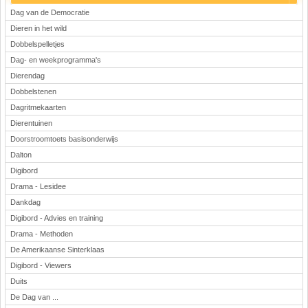
Dag van de Democratie
Dieren in het wild
Dobbelspelletjes
Dag- en weekprogramma's
Dierendag
Dobbelstenen
Dagritmekaarten
Dierentuinen
Doorstroomtoets basisonderwijs
Dalton
Digibord
Drama - Lesidee
Dankdag
Digibord - Advies en training
Drama - Methoden
De Amerikaanse Sinterklaas
Digibord - Viewers
Duits
De Dag van ...