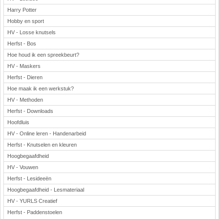
Harry Potter
Hobby en sport
HV - Losse knutsels
Herfst - Bos
Hoe houd ik een spreekbeurt?
HV - Maskers
Herfst - Dieren
Hoe maak ik een werkstuk?
HV - Methoden
Herfst - Downloads
Hoofdluis
HV - Online leren - Handenarbeid
Herfst - Knutselen en kleuren
Hoogbegaafdheid
HV - Vouwen
Herfst - Lesideeën
Hoogbegaafdheid - Lesmateriaal
HV - YURLS Creatief
Herfst - Paddenstoelen