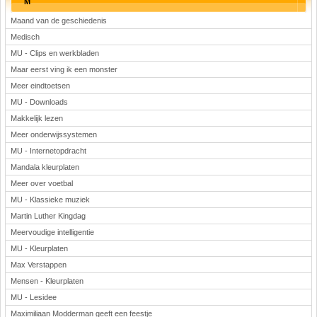
M
Maand van de geschiedenis
Medisch
MU - Clips en werkbladen
Maar eerst ving ik een monster
Meer eindtoetsen
MU - Downloads
Makkelijk lezen
Meer onderwijssystemen
MU - Internetopdracht
Mandala kleurplaten
Meer over voetbal
MU - Klassieke muziek
Martin Luther Kingdag
Meervoudige intelligentie
MU - Kleurplaten
Max Verstappen
Mensen - Kleurplaten
MU - Lesidee
Maximiliaan Modderman geeft een feestje