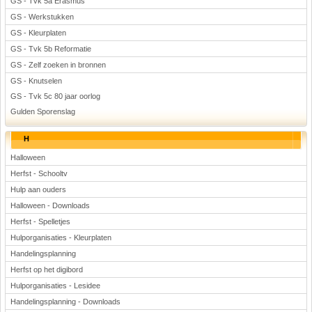
GS - Tvk 5a Erasmus
GS - Werkstukken
GS - Kleurplaten
GS - Tvk 5b Reformatie
GS - Zelf zoeken in bronnen
GS - Knutselen
GS - Tvk 5c 80 jaar oorlog
Gulden Sporenslag
H
Halloween
Herfst - Schooltv
Hulp aan ouders
Halloween - Downloads
Herfst - Spelletjes
Hulporganisaties - Kleurplaten
Handelingsplanning
Herfst op het digibord
Hulporganisaties - Lesidee
Handelingsplanning - Downloads