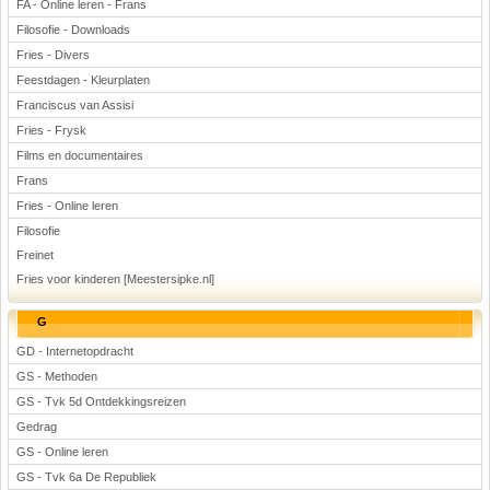
FA - Online leren - Frans
Filosofie - Downloads
Fries - Divers
Feestdagen - Kleurplaten
Franciscus van Assisi
Fries - Frysk
Films en documentaires
Frans
Fries - Online leren
Filosofie
Freinet
Fries voor kinderen [Meestersipke.nl]
G
GD - Internetopdracht
GS - Methoden
GS - Tvk 5d Ontdekkingsreizen
Gedrag
GS - Online leren
GS - Tvk 6a De Republiek