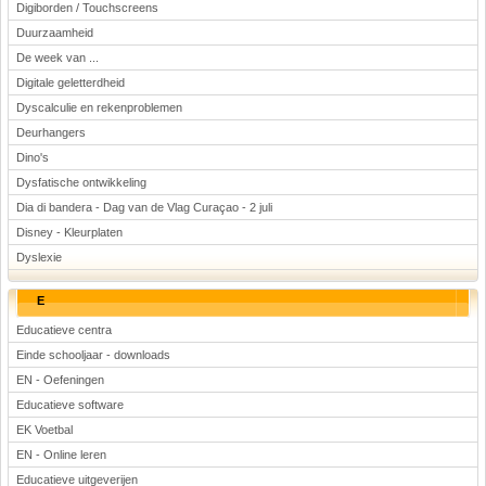
Digiborden / Touchscreens
Duurzaamheid
De week van ...
Digitale geletterdheid
Dyscalculie en rekenproblemen
Deurhangers
Dino's
Dysfatische ontwikkeling
Dia di bandera - Dag van de Vlag Curaçao - 2 juli
Disney - Kleurplaten
Dyslexie
E
Educatieve centra
Einde schooljaar - downloads
EN - Oefeningen
Educatieve software
EK Voetbal
EN - Online leren
Educatieve uitgeverijen