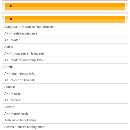
#
A
Aangepaste vakanties/logeerhuizen
AK - Heelal/ruimtevaart
AK - Water
Acties
AK - Hoogveen en laagveen
AK - Watersnoodramp 1953
ADHD
AK - Internetopdracht
AK - Weer en klimaat
Adoptie
AK - Kaarten
AK - Wereld
Advent
AK - Kernenergie
Ambulante begeleiding
Advies / Interim Management