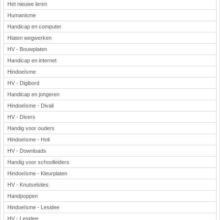
Het nieuwe leren
Humanisme
Handicap en computer
Hiaten wegwerken
HV - Bouwplaten
Handicap en internet
Hindoeïsme
HV - Digibord
Handicap en jongeren
Hindoeïsme - Divali
HV - Divers
Handig voor ouders
Hindoeïsme - Holi
HV - Downloads
Handig voor schoolleiders
Hindoeïsme - Kleurplaten
HV - Knutselsites
Handpoppen
Hindoeïsme - Lesidee
HV - Lesidee