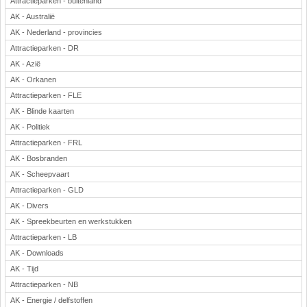
Attractieparken - buitenland
AK - Australië
AK - Nederland - provincies
Attractieparken - DR
AK - Azië
AK - Orkanen
Attractieparken - FLE
AK - Blinde kaarten
AK - Politiek
Attractieparken - FRL
AK - Bosbranden
AK - Scheepvaart
Attractieparken - GLD
AK - Divers
AK - Spreekbeurten en werkstukken
Attractieparken - LB
AK - Downloads
AK - Tijd
Attractieparken - NB
AK - Energie / delfstoffen