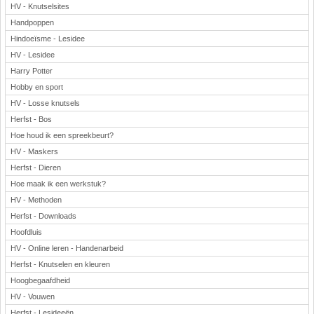
HV - Knutselsites
Handpoppen
Hindoeïsme - Lesidee
HV - Lesidee
Harry Potter
Hobby en sport
HV - Losse knutsels
Herfst - Bos
Hoe houd ik een spreekbeurt?
HV - Maskers
Herfst - Dieren
Hoe maak ik een werkstuk?
HV - Methoden
Herfst - Downloads
Hoofdluis
HV - Online leren - Handenarbeid
Herfst - Knutselen en kleuren
Hoogbegaafdheid
HV - Vouwen
Herfst - Lesideeën