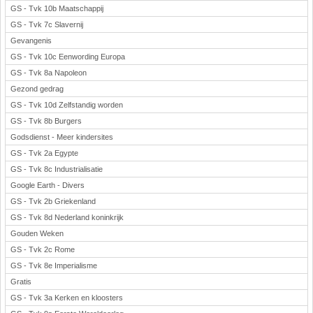
GS - Tvk 10b Maatschappij
GS - Tvk 7c Slavernij
Gevangenis
GS - Tvk 10c Eenwording Europa
GS - Tvk 8a Napoleon
Gezond gedrag
GS - Tvk 10d Zelfstandig worden
GS - Tvk 8b Burgers
Godsdienst - Meer kindersites
GS - Tvk 2a Egypte
GS - Tvk 8c Industrialisatie
Google Earth - Divers
GS - Tvk 2b Griekenland
GS - Tvk 8d Nederland koninkrijk
Gouden Weken
GS - Tvk 2c Rome
GS - Tvk 8e Imperialisme
Gratis
GS - Tvk 3a Kerken en kloosters