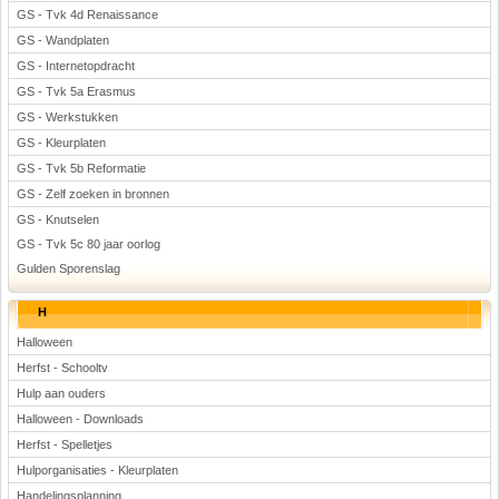
GS - Tvk 4d Renaissance
GS - Wandplaten
GS - Internetopdracht
GS - Tvk 5a Erasmus
GS - Werkstukken
GS - Kleurplaten
GS - Tvk 5b Reformatie
GS - Zelf zoeken in bronnen
GS - Knutselen
GS - Tvk 5c 80 jaar oorlog
Gulden Sporenslag
H
Halloween
Herfst - Schooltv
Hulp aan ouders
Halloween - Downloads
Herfst - Spelletjes
Hulporganisaties - Kleurplaten
Handelingsplanning