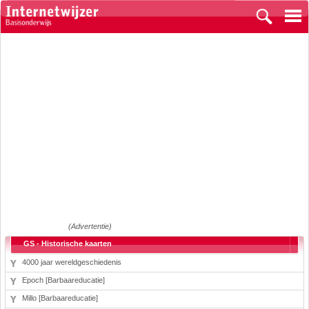
(Advertentie)
GS - Historische kaarten
4000 jaar wereldgeschiedenis
Epoch [Barbaareducatie]
Millo [Barbaareducatie]