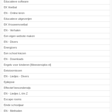
Educatieve software
EK Voetbal
EN - Online leren
Educatieve uitgeverijen
EK Vrouwenvoetbal
EN - Verhalen
Een eigen website maken
EN - Divers
Energizers
Een school kiezen
EN - Downloads
Engels voor kinderen [Meestersipke.nl]
Eetstoornissen
EN - Liedjes - Divers
Epilepsie
Effectief leesonderwijs
EN - Liedjes L t/m Z
Escape rooms
Einde schooljaar
EN - Methoden