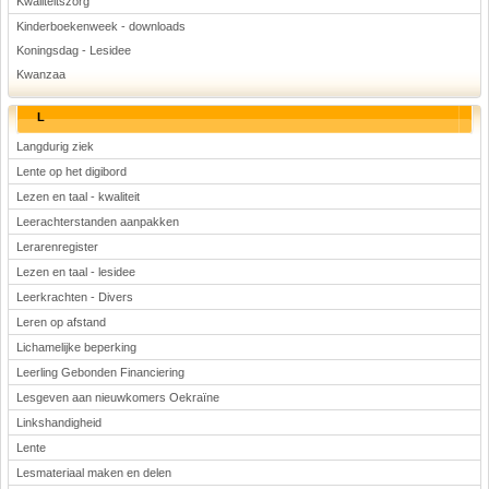
Kwaliteitszorg
Kinderboekenweek - downloads
Koningsdag - Lesidee
Kwanzaa
L
Langdurig ziek
Lente op het digibord
Lezen en taal - kwaliteit
Leerachterstanden aanpakken
Lerarenregister
Lezen en taal - lesidee
Leerkrachten - Divers
Leren op afstand
Lichamelijke beperking
Leerling Gebonden Financiering
Lesgeven aan nieuwkomers Oekraïne
Linkshandigheid
Lente
Lesmateriaal maken en delen