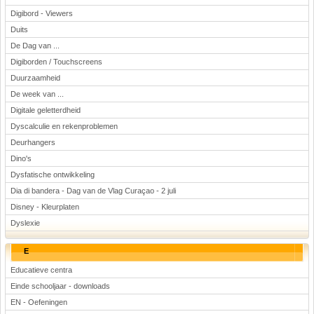
Digibord - Viewers
Duits
De Dag van ...
Digiborden / Touchscreens
Duurzaamheid
De week van ...
Digitale geletterdheid
Dyscalculie en rekenproblemen
Deurhangers
Dino's
Dysfatische ontwikkeling
Dia di bandera - Dag van de Vlag Curaçao - 2 juli
Disney - Kleurplaten
Dyslexie
E
Educatieve centra
Einde schooljaar - downloads
EN - Oefeningen