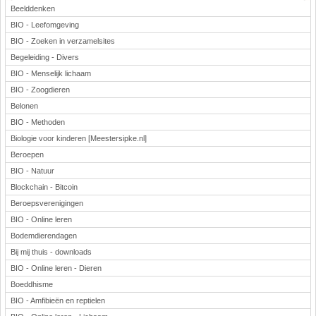
Beelddenken
BIO - Leefomgeving
BIO - Zoeken in verzamelsites
Begeleiding - Divers
BIO - Menselijk lichaam
BIO - Zoogdieren
Belonen
BIO - Methoden
Biologie voor kinderen [Meestersipke.nl]
Beroepen
BIO - Natuur
Blockchain - Bitcoin
Beroepsverenigingen
BIO - Online leren
Bodemdierendagen
Bij mij thuis - downloads
BIO - Online leren - Dieren
Boeddhisme
BIO - Amfibieën en reptielen