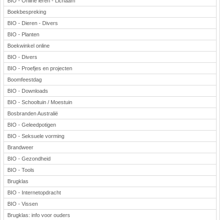
BIO - Online leren - Lichaam
Boekbespreking
BIO - Dieren - Divers
BIO - Planten
Boekwinkel online
BIO - Divers
BIO - Proefjes en projecten
Boomfeestdag
BIO - Downloads
BIO - Schooltuin / Moestuin
Bosbranden Australië
BIO - Geleedpotigen
BIO - Seksuele vorming
Brandweer
BIO - Gezondheid
BIO - Tools
Brugklas
BIO - Internetopdracht
BIO - Vissen
Brugklas: info voor ouders