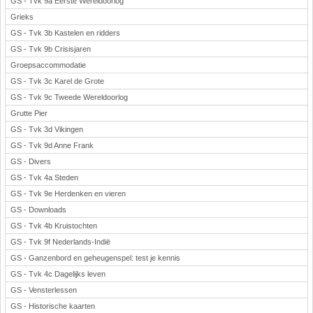
GS - Tvk 9a Eerste Wereldoorlog
Grieks
GS - Tvk 3b Kastelen en ridders
GS - Tvk 9b Crisisjaren
Groepsaccommodatie
GS - Tvk 3c Karel de Grote
GS - Tvk 9c Tweede Wereldoorlog
Grutte Pier
GS - Tvk 3d Vikingen
GS - Tvk 9d Anne Frank
GS - Divers
GS - Tvk 4a Steden
GS - Tvk 9e Herdenken en vieren
GS - Downloads
GS - Tvk 4b Kruistochten
GS - Tvk 9f Nederlands-Indië
GS - Ganzenbord en geheugenspel: test je kennis
GS - Tvk 4c Dagelijks leven
GS - Vensterlessen
GS - Historische kaarten