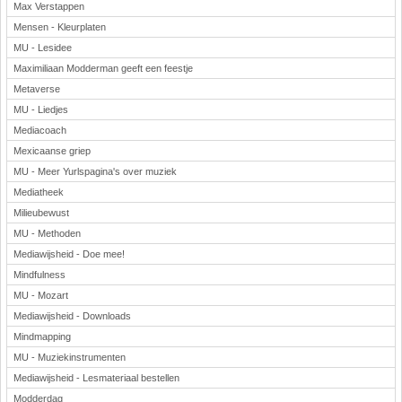
Max Verstappen
Mensen - Kleurplaten
MU - Lesidee
Maximiliaan Modderman geeft een feestje
Metaverse
MU - Liedjes
Mediacoach
Mexicaanse griep
MU - Meer Yurlspagina's over muziek
Mediatheek
Milieubewust
MU - Methoden
Mediawijsheid - Doe mee!
Mindfulness
MU - Mozart
Mediawijsheid - Downloads
Mindmapping
MU - Muziekinstrumenten
Mediawijsheid - Lesmateriaal bestellen
Modderdag