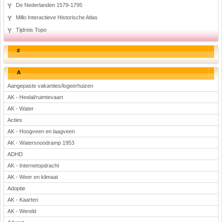
De Nederlanden 1579-1795
Millo Interactieve Historische Atlas
Tijdreis Topo
#
A
Aangepaste vakanties/logeerhuizen
AK - Heelal/ruimtevaart
AK - Water
Acties
AK - Hoogveen en laagveen
AK - Watersnoodramp 1953
ADHD
AK - Internetopdracht
AK - Weer en klimaat
Adoptie
AK - Kaarten
AK - Wereld