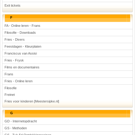
Exit tickets
F
FA - Online leren - Frans
Filosofie - Downloads
Fries - Divers
Feestdagen - Kleurplaten
Franciscus van Assisi
Fries - Frysk
Films en documentaires
Frans
Fries - Online leren
Filosofie
Freinet
Fries voor kinderen [Meestersipke.nl]
G
GD - Internetopdracht
GS - Methoden