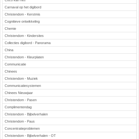
Coco kan het!
Carnaval op het digibord
Christendom - Kerstmis
Cognitieve ontwikkeling
Chemie
Christendom - Kindersites
Collecties digibord - Panorama
China
Christendom - Kleurplaten
Communicatie
Chinees
Christendom - Muziek
Communicatiesystemen
Chinees Nieuwjaar
Christendom - Pasen
Complimentendag
Christendom - Bijbelverhalen
Christendom - Paus
Concentratieproblemen
Christendom - Bijbelverhalen - OT