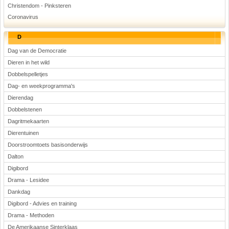
Christendom - Pinksteren
Coronavirus
D
Dag van de Democratie
Dieren in het wild
Dobbelspelletjes
Dag- en weekprogramma's
Dierendag
Dobbelstenen
Dagritmekaarten
Dierentuinen
Doorstroomtoets basisonderwijs
Dalton
Digibord
Drama - Lesidee
Dankdag
Digibord - Advies en training
Drama - Methoden
De Amerikaanse Sinterklaas