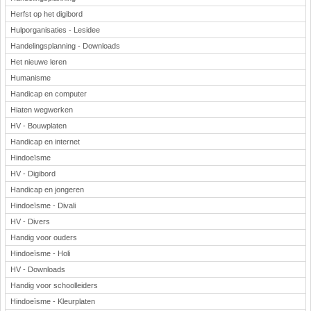
Herfst op het digibord
Hulporganisaties - Lesidee
Handelingsplanning - Downloads
Het nieuwe leren
Humanisme
Handicap en computer
Hiaten wegwerken
HV - Bouwplaten
Handicap en internet
Hindoeïsme
HV - Digibord
Handicap en jongeren
Hindoeïsme - Divali
HV - Divers
Handig voor ouders
Hindoeïsme - Holi
HV - Downloads
Handig voor schoolleiders
Hindoeïsme - Kleurplaten