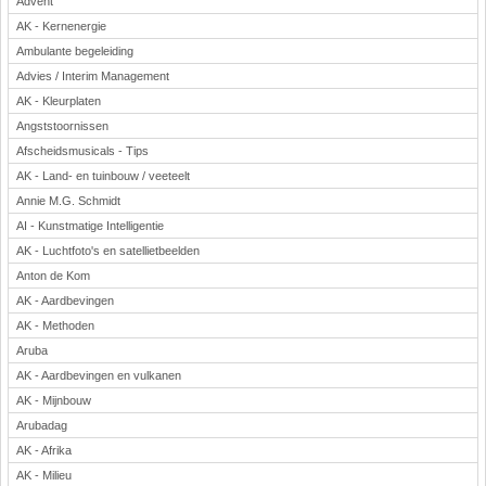
Advent
AK - Kernenergie
Ambulante begeleiding
Advies / Interim Management
AK - Kleurplaten
Angststoornissen
Afscheidsmusicals - Tips
AK - Land- en tuinbouw / veeteelt
Annie M.G. Schmidt
AI - Kunstmatige Intelligentie
AK - Luchtfoto's en satellietbeelden
Anton de Kom
AK - Aardbevingen
AK - Methoden
Aruba
AK - Aardbevingen en vulkanen
AK - Mijnbouw
Arubadag
AK - Afrika
AK - Milieu