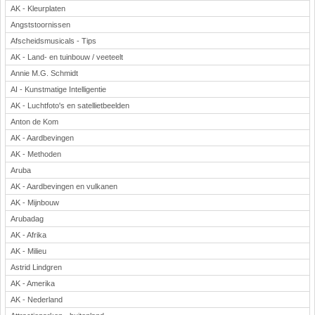
AK - Kleurplaten
Angststoornissen
Afscheidsmusicals - Tips
AK - Land- en tuinbouw / veeteelt
Annie M.G. Schmidt
AI - Kunstmatige Intelligentie
AK - Luchtfoto's en satellietbeelden
Anton de Kom
AK - Aardbevingen
AK - Methoden
Aruba
AK - Aardbevingen en vulkanen
AK - Mijnbouw
Arubadag
AK - Afrika
AK - Milieu
Astrid Lindgren
AK - Amerika
AK - Nederland