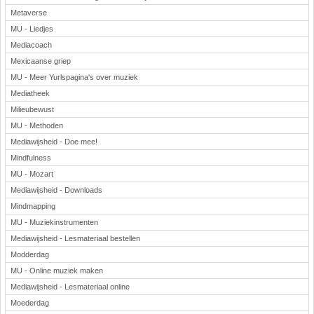
Metaverse
MU - Liedjes
Mediacoach
Mexicaanse griep
MU - Meer Yurlspagina's over muziek
Mediatheek
Milieubewust
MU - Methoden
Mediawijsheid - Doe mee!
Mindfulness
MU - Mozart
Mediawijsheid - Downloads
Mindmapping
MU - Muziekinstrumenten
Mediawijsheid - Lesmateriaal bestellen
Modderdag
MU - Online muziek maken
Mediawijsheid - Lesmateriaal online
Moederdag