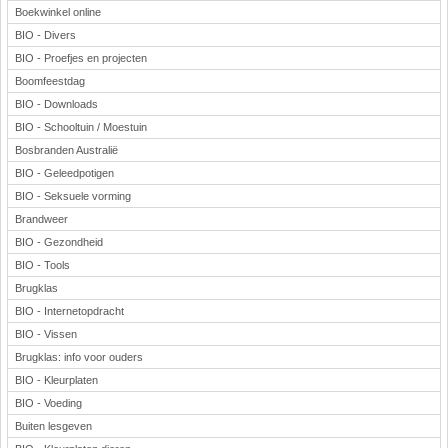
Boekwinkel online
BIO - Divers
BIO - Proefjes en projecten
Boomfeestdag
BIO - Downloads
BIO - Schooltuin / Moestuin
Bosbranden Australië
BIO - Geleedpotigen
BIO - Seksuele vorming
Brandweer
BIO - Gezondheid
BIO - Tools
Brugklas
BIO - Internetopdracht
BIO - Vissen
Brugklas: info voor ouders
BIO - Kleurplaten
BIO - Voeding
Buiten lesgeven