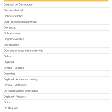
Dag van de Democratie
Dieren in het wild
Dobbelspelletjes
Dag- en weekprogramma's
Dierendag
Dobbelstenen
Dagritmekaarten
Dierentuinen
Doorstroomtoets basisonderwijs
Dalton
Digibord
Drama - Lesidee
Dankdag
Digibord - Advies en training
Drama - Methoden
De Amerikaanse Sinterklaas
Digibord - Viewers
Duits
De Dag van ...