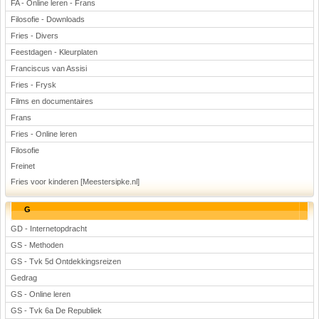
FA - Online leren - Frans
Filosofie - Downloads
Fries - Divers
Feestdagen - Kleurplaten
Franciscus van Assisi
Fries - Frysk
Films en documentaires
Frans
Fries - Online leren
Filosofie
Freinet
Fries voor kinderen [Meestersipke.nl]
G
GD - Internetopdracht
GS - Methoden
GS - Tvk 5d Ontdekkingsreizen
Gedrag
GS - Online leren
GS - Tvk 6a De Republiek