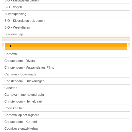
BIO - Kleurplaten dieren
BIO - Vogels
Buitenspeeldag
BIO - Kleurplaten seizoenen
BIO - Weekdieren
Burgerschap
C
Carnaval
Christendom - Divers
Christendom - Verzamelsites|Films
Carnaval - Downloads
Christendom - Driekoningen
Cluster 4
Carnaval - Internetopdracht
Christendom - Hemelvaart
Coco kan het!
Carnaval op het digibord
Christendom - Kerstmis
Cognitieve ontwikkeling