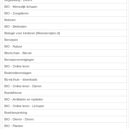
Begeleiding - Divers
BIO - Menselijk lichaam
BIO - Zoogdieren
Belonen
BIO - Methoden
Biologie voor kinderen [Meestersipke.nl]
Beroepen
BIO - Natuur
Blockchain - Bitcoin
Beroepsverenigingen
BIO - Online leren
Bodemdierendagen
Bij mij thuis - downloads
BIO - Online leren - Dieren
Boeddhisme
BIO - Amfibieën en reptielen
BIO - Online leren - Lichaam
Boekbespreking
BIO - Dieren - Divers
BIO - Planten