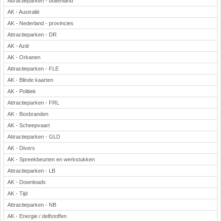
Attractieparken - buitenland
AK - Australië
AK - Nederland - provincies
Attractieparken - DR
AK - Azië
AK - Orkanen
Attractieparken - FLE
AK - Blinde kaarten
AK - Politiek
Attractieparken - FRL
AK - Bosbranden
AK - Scheepvaart
Attractieparken - GLD
AK - Divers
AK - Spreekbeurten en werkstukken
Attractieparken - LB
AK - Downloads
AK - Tijd
Attractieparken - NB
AK - Energie / delfstoffen