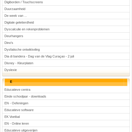
Digiborden / Touchscreens
Duurzaamheid
De week van ...
Digitale geletterdheid
Dyscalculie en rekenproblemen
Deurhangers
Dino's
Dysfatische ontwikkeling
Dia di bandera - Dag van de Vlag Curaçao - 2 juli
Disney - Kleurplaten
Dyslexie
E
Educatieve centra
Einde schooljaar - downloads
EN - Oefeningen
Educatieve software
EK Voetbal
EN - Online leren
Educatieve uitgeverijen