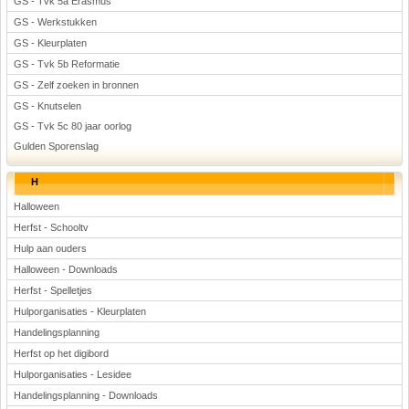
GS - Tvk 5a Erasmus
GS - Werkstukken
GS - Kleurplaten
GS - Tvk 5b Reformatie
GS - Zelf zoeken in bronnen
GS - Knutselen
GS - Tvk 5c 80 jaar oorlog
Gulden Sporenslag
H
Halloween
Herfst - Schooltv
Hulp aan ouders
Halloween - Downloads
Herfst - Spelletjes
Hulporganisaties - Kleurplaten
Handelingsplanning
Herfst op het digibord
Hulporganisaties - Lesidee
Handelingsplanning - Downloads