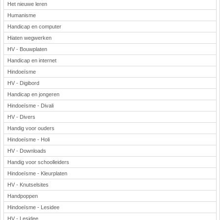
Het nieuwe leren
Humanisme
Handicap en computer
Hiaten wegwerken
HV - Bouwplaten
Handicap en internet
Hindoeïsme
HV - Digibord
Handicap en jongeren
Hindoeïsme - Divali
HV - Divers
Handig voor ouders
Hindoeïsme - Holi
HV - Downloads
Handig voor schoolleiders
Hindoeïsme - Kleurplaten
HV - Knutselsites
Handpoppen
Hindoeïsme - Lesidee
HV - Lesidee