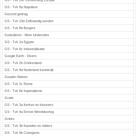
GS - Tvk 10c Eenwording Europa
GS - Tvk 8a Napoleon
Gezond gedrag
GS - Tvk 10d Zelfstandig worden
GS - Tvk 8b Burgers
Godsdienst - Meer kindersites
GS - Tvk 2a Egypte
GS - Tvk 8c Industrialisatie
Google Earth - Divers
GS - Tvk 2b Griekenland
GS - Tvk 8d Nederland koninkrijk
Gouden Weken
GS - Tvk 2c Rome
GS - Tvk 8e Imperialisme
Gratis
GS - Tvk 3a Kerken en kloosters
GS - Tvk 9a Eerste Wereldoorlog
Grieks
GS - Tvk 3b Kastelen en ridders
GS - Tvk 9b Crisisjaren