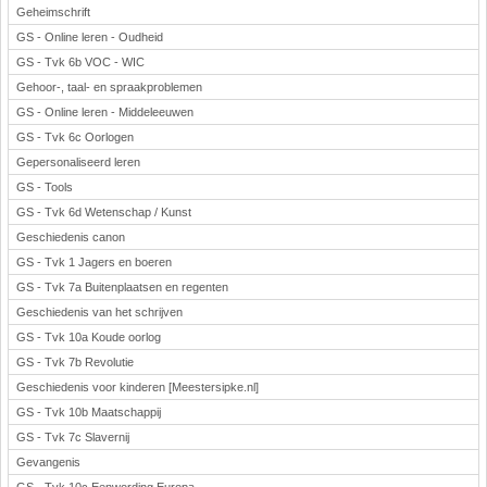
Geheimschrift
GS - Online leren - Oudheid
GS - Tvk 6b VOC - WIC
Gehoor-, taal- en spraakproblemen
GS - Online leren - Middeleeuwen
GS - Tvk 6c Oorlogen
Gepersonaliseerd leren
GS - Tools
GS - Tvk 6d Wetenschap / Kunst
Geschiedenis canon
GS - Tvk 1 Jagers en boeren
GS - Tvk 7a Buitenplaatsen en regenten
Geschiedenis van het schrijven
GS - Tvk 10a Koude oorlog
GS - Tvk 7b Revolutie
Geschiedenis voor kinderen [Meestersipke.nl]
GS - Tvk 10b Maatschappij
GS - Tvk 7c Slavernij
Gevangenis