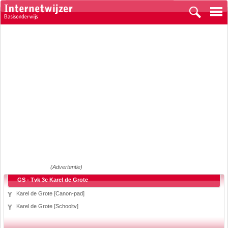
(Advertentie)
GS - Tvk 3c Karel de Grote
Karel de Grote [Canon-pad]
Karel de Grote [Schooltv]