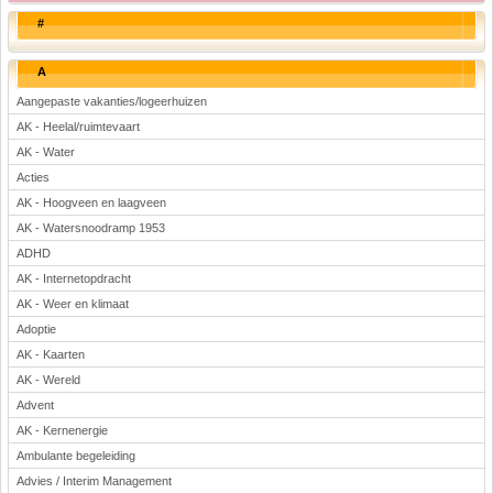
#
A
Aangepaste vakanties/logeerhuizen
AK - Heelal/ruimtevaart
AK - Water
Acties
AK - Hoogveen en laagveen
AK - Watersnoodramp 1953
ADHD
AK - Internetopdracht
AK - Weer en klimaat
Adoptie
AK - Kaarten
AK - Wereld
Advent
AK - Kernenergie
Ambulante begeleiding
Advies / Interim Management