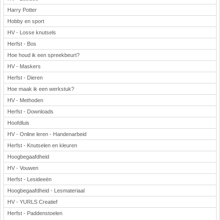
Harry Potter
Hobby en sport
HV - Losse knutsels
Herfst - Bos
Hoe houd ik een spreekbeurt?
HV - Maskers
Herfst - Dieren
Hoe maak ik een werkstuk?
HV - Methoden
Herfst - Downloads
Hoofdluis
HV - Online leren - Handenarbeid
Herfst - Knutselen en kleuren
Hoogbegaafdheid
HV - Vouwen
Herfst - Lesideeën
Hoogbegaafdheid - Lesmateriaal
HV - YURLS Creatief
Herfst - Paddenstoelen