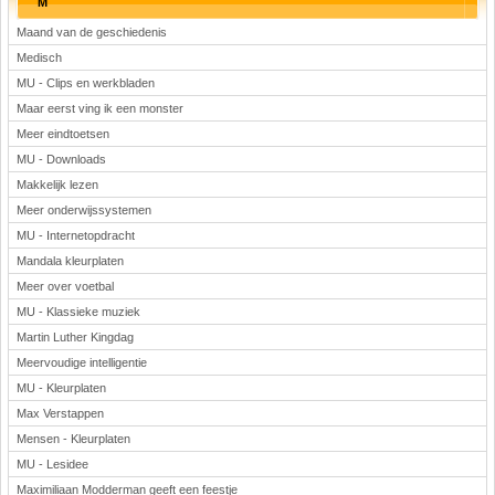
M
Maand van de geschiedenis
Medisch
MU - Clips en werkbladen
Maar eerst ving ik een monster
Meer eindtoetsen
MU - Downloads
Makkelijk lezen
Meer onderwijssystemen
MU - Internetopdracht
Mandala kleurplaten
Meer over voetbal
MU - Klassieke muziek
Martin Luther Kingdag
Meervoudige intelligentie
MU - Kleurplaten
Max Verstappen
Mensen - Kleurplaten
MU - Lesidee
Maximiliaan Modderman geeft een feestje