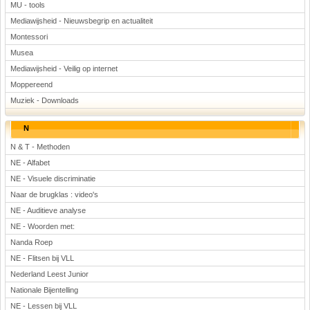
MU - tools
Mediawijsheid - Nieuwsbegrip en actualiteit
Montessori
Musea
Mediawijsheid - Veilig op internet
Moppereend
Muziek - Downloads
N
N & T - Methoden
NE - Alfabet
NE - Visuele discriminatie
Naar de brugklas : video's
NE - Auditieve analyse
NE - Woorden met:
Nanda Roep
NE - Flitsen bij VLL
Nederland Leest Junior
Nationale Bijentelling
NE - Lessen bij VLL