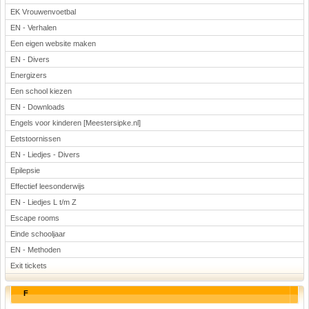
EK Vrouwenvoetbal
EN - Verhalen
Een eigen website maken
EN - Divers
Energizers
Een school kiezen
EN - Downloads
Engels voor kinderen [Meestersipke.nl]
Eetstoornissen
EN - Liedjes - Divers
Epilepsie
Effectief leesonderwijs
EN - Liedjes L t/m Z
Escape rooms
Einde schooljaar
EN - Methoden
Exit tickets
F