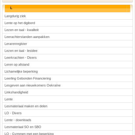
L
Langdurig ziek
Lente op het digibord
Lezen en taal - kwaliteit
Leerachterstanden aanpakken
Lerarenregister
Lezen en taal - lesidee
Leerkrachten - Divers
Leren op afstand
Lichamelijke beperking
Leerling Gebonden Financiering
Lesgeven aan nieuwkomers Oekraïne
Linkshandigheid
Lente
Lesmateriaal maken en delen
LO - Divers
Lente - downloads
Lesmateriaal SO en SBO
LO - Gymmen met een beperking