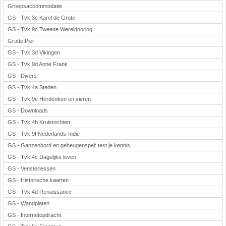
Groepsaccommodatie
GS - Tvk 3c Karel de Grote
GS - Tvk 9c Tweede Wereldoorlog
Grutte Pier
GS - Tvk 3d Vikingen
GS - Tvk 9d Anne Frank
GS - Divers
GS - Tvk 4a Steden
GS - Tvk 9e Herdenken en vieren
GS - Downloads
GS - Tvk 4b Kruistochten
GS - Tvk 9f Nederlands-Indië
GS - Ganzenbord en geheugenspel: test je kennis
GS - Tvk 4c Dagelijks leven
GS - Vensterlessen
GS - Historische kaarten
GS - Tvk 4d Renaissance
GS - Wandplaten
GS - Internetopdracht