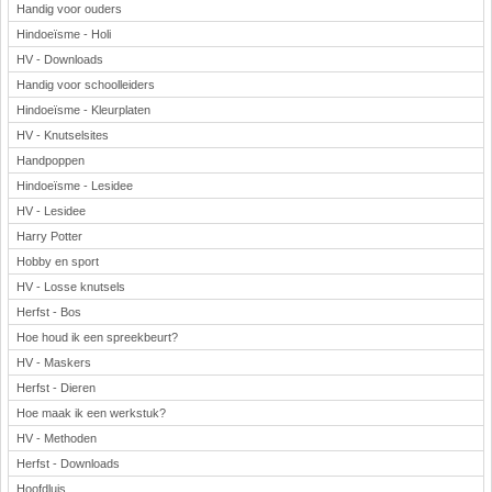
Handig voor ouders
Hindoeïsme - Holi
HV - Downloads
Handig voor schoolleiders
Hindoeïsme - Kleurplaten
HV - Knutselsites
Handpoppen
Hindoeïsme - Lesidee
HV - Lesidee
Harry Potter
Hobby en sport
HV - Losse knutsels
Herfst - Bos
Hoe houd ik een spreekbeurt?
HV - Maskers
Herfst - Dieren
Hoe maak ik een werkstuk?
HV - Methoden
Herfst - Downloads
Hoofdluis