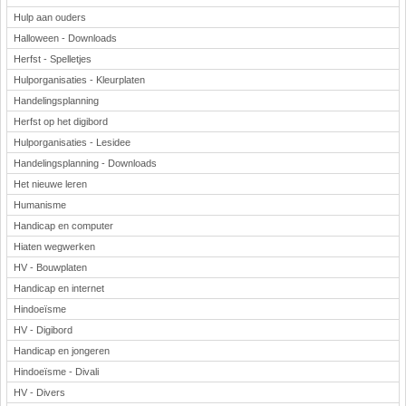
Hulp aan ouders
Halloween - Downloads
Herfst - Spelletjes
Hulporganisaties - Kleurplaten
Handelingsplanning
Herfst op het digibord
Hulporganisaties - Lesidee
Handelingsplanning - Downloads
Het nieuwe leren
Humanisme
Handicap en computer
Hiaten wegwerken
HV - Bouwplaten
Handicap en internet
Hindoeïsme
HV - Digibord
Handicap en jongeren
Hindoeïsme - Divali
HV - Divers