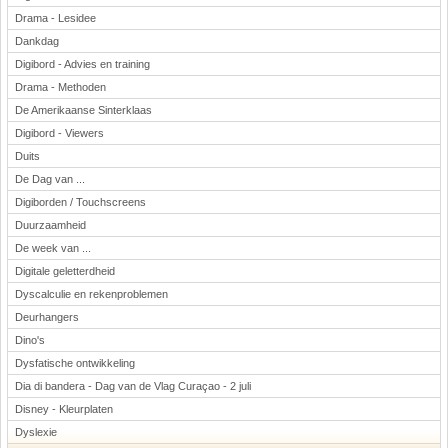
Drama - Lesidee
Dankdag
Digibord - Advies en training
Drama - Methoden
De Amerikaanse Sinterklaas
Digibord - Viewers
Duits
De Dag van ...
Digiborden / Touchscreens
Duurzaamheid
De week van ...
Digitale geletterdheid
Dyscalculie en rekenproblemen
Deurhangers
Dino's
Dysfatische ontwikkeling
Dia di bandera - Dag van de Vlag Curaçao - 2 juli
Disney - Kleurplaten
Dyslexie