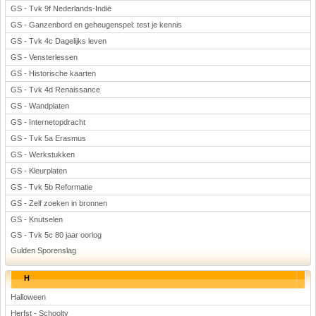
GS - Tvk 9f Nederlands-Indië
GS - Ganzenbord en geheugenspel: test je kennis
GS - Tvk 4c Dagelijks leven
GS - Vensterlessen
GS - Historische kaarten
GS - Tvk 4d Renaissance
GS - Wandplaten
GS - Internetopdracht
GS - Tvk 5a Erasmus
GS - Werkstukken
GS - Kleurplaten
GS - Tvk 5b Reformatie
GS - Zelf zoeken in bronnen
GS - Knutselen
GS - Tvk 5c 80 jaar oorlog
Gulden Sporenslag
H
Halloween
Herfst - Schooltv