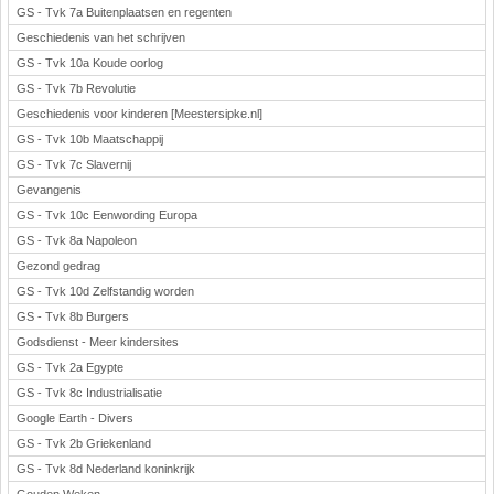
GS - Tvk 7a Buitenplaatsen en regenten
Geschiedenis van het schrijven
GS - Tvk 10a Koude oorlog
GS - Tvk 7b Revolutie
Geschiedenis voor kinderen [Meestersipke.nl]
GS - Tvk 10b Maatschappij
GS - Tvk 7c Slavernij
Gevangenis
GS - Tvk 10c Eenwording Europa
GS - Tvk 8a Napoleon
Gezond gedrag
GS - Tvk 10d Zelfstandig worden
GS - Tvk 8b Burgers
Godsdienst - Meer kindersites
GS - Tvk 2a Egypte
GS - Tvk 8c Industrialisatie
Google Earth - Divers
GS - Tvk 2b Griekenland
GS - Tvk 8d Nederland koninkrijk