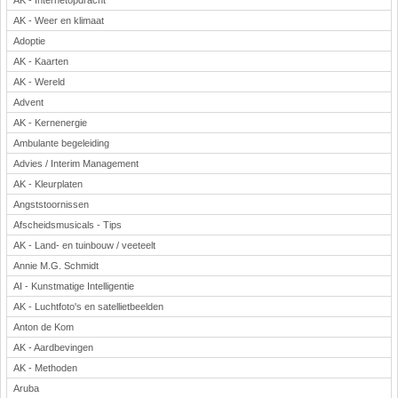
AK - Internetopdracht
AK - Weer en klimaat
Adoptie
AK - Kaarten
AK - Wereld
Advent
AK - Kernenergie
Ambulante begeleiding
Advies / Interim Management
AK - Kleurplaten
Angststoornissen
Afscheidsmusicals - Tips
AK - Land- en tuinbouw / veeteelt
Annie M.G. Schmidt
AI - Kunstmatige Intelligentie
AK - Luchtfoto's en satellietbeelden
Anton de Kom
AK - Aardbevingen
AK - Methoden
Aruba