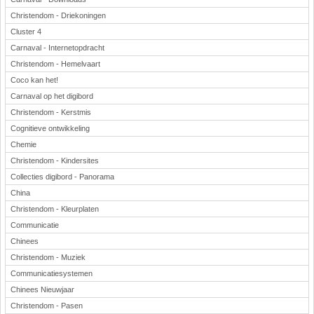
Christendom - Driekoningen
Cluster 4
Carnaval - Internetopdracht
Christendom - Hemelvaart
Coco kan het!
Carnaval op het digibord
Christendom - Kerstmis
Cognitieve ontwikkeling
Chemie
Christendom - Kindersites
Collecties digibord - Panorama
China
Christendom - Kleurplaten
Communicatie
Chinees
Christendom - Muziek
Communicatiesystemen
Chinees Nieuwjaar
Christendom - Pasen