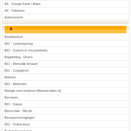
AK - Google Earth / Maps
AK - Vulkanen
Auteursrecht
B
Beelddenken
BIO - Leefomgeving
BIO - Zoeken in verzamelsites
Begeleiding - Divers
BIO - Menselijk lichaam
BIO - Zoogdieren
Belonen
BIO - Methoden
Biologie voor kinderen [Meestersipke.nl]
Beroepen
BIO - Natuur
Blockchain - Bitcoin
Beroepsverenigingen
BIO - Online leren