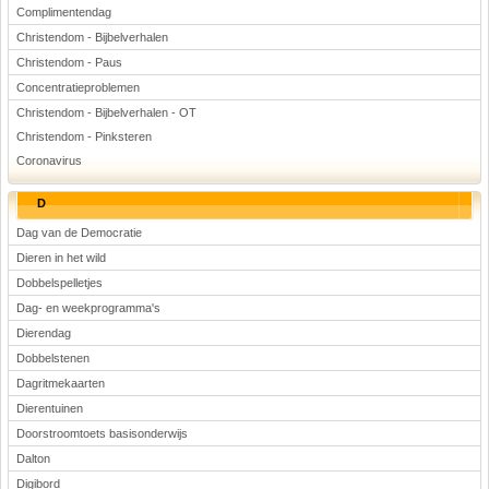
Complimentendag
Christendom - Bijbelverhalen
Christendom - Paus
Concentratieproblemen
Christendom - Bijbelverhalen - OT
Christendom - Pinksteren
Coronavirus
D
Dag van de Democratie
Dieren in het wild
Dobbelspelletjes
Dag- en weekprogramma's
Dierendag
Dobbelstenen
Dagritmekaarten
Dierentuinen
Doorstroomtoets basisonderwijs
Dalton
Digibord