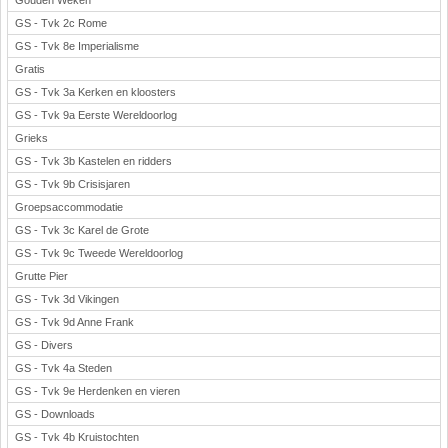
Gouden Weken
GS - Tvk 2c Rome
GS - Tvk 8e Imperialisme
Gratis
GS - Tvk 3a Kerken en kloosters
GS - Tvk 9a Eerste Wereldoorlog
Grieks
GS - Tvk 3b Kastelen en ridders
GS - Tvk 9b Crisisjaren
Groepsaccommodatie
GS - Tvk 3c Karel de Grote
GS - Tvk 9c Tweede Wereldoorlog
Grutte Pier
GS - Tvk 3d Vikingen
GS - Tvk 9d Anne Frank
GS - Divers
GS - Tvk 4a Steden
GS - Tvk 9e Herdenken en vieren
GS - Downloads
GS - Tvk 4b Kruistochten