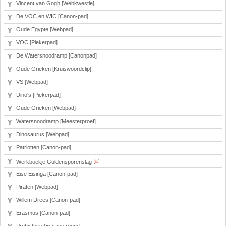
Vincent van Gogh [Webkwestie]
De VOC en WIC [Canon-pad]
Oude Egypte [Webpad]
VOC [Piekerpad]
De Watersnoodramp [Canonpad]
Oude Grieken [Kruiswoordclip]
VS [Webpad]
Dino's [Piekerpad]
Oude Grieken [Webpad]
Watersnoodramp [Meesterproef]
Dinosaurus [Webpad]
Patriotten [Canon-pad]
Werkboekje Guldensporenslag
Eise Eisinga [Canon-pad]
Piraten [Webpad]
Willem Drees [Canon-pad]
Erasmus [Canon-pad]