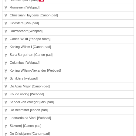
Romeinen [Webpad]
Christiaan Huygens [Canon-pad]
Kloosters [Mini-pad]
Ruimtevaart [Webpad]
Codes WOII [Escape room]
Koning Willem I [Canon-pad]
Sara Burgerhart [Canon-pad]
Columbus [Webpad]
Koning Willem-Alexander [Webpad]
Schilders [webpad]
De Atlas Major [Canon-pad]
Koude oorlog [Webpad]
School van vroeger [Mini-pad]
De Beemster [canon-pad]
Leonardo da Vinci [Webpad]
Slavernij [Canon-pad]
De Crisisjaren [Canon-pad]