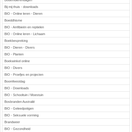
Bodemdierendagen
Bij mij thuis - downloads
BIO - Online leren - Dieren
Boeddhisme
BIO - Amfibieën en reptielen
BIO - Online leren - Lichaam
Boekbespreking
BIO - Dieren - Divers
BIO - Planten
Boekwinkel online
BIO - Divers
BIO - Proefjes en projecten
Boomfeestdag
BIO - Downloads
BIO - Schooltuin / Moestuin
Bosbranden Australië
BIO - Geleedpotigen
BIO - Seksuele vorming
Brandweer
BIO - Gezondheid