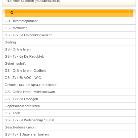
Fries voor kinderen [Meestersipke.nl]
G
GD - Internetopdracht
GS - Methoden
GS - Tvk 5d Ontdekkingsreizen
Gedrag
GS - Online leren
GS - Tvk 6a De Republiek
Geheimschrift
GS - Online leren - Oudheid
GS - Tvk 6b VOC - WIC
Gehoor-, taal- en spraakproblemen
GS - Online leren - Middeleeuwen
GS - Tvk 6c Oorlogen
Gepersonaliseerd leren
GS - Tools
GS - Tvk 6d Wetenschap / Kunst
Geschiedenis canon
GS - Tvk 1 Jagers en boeren