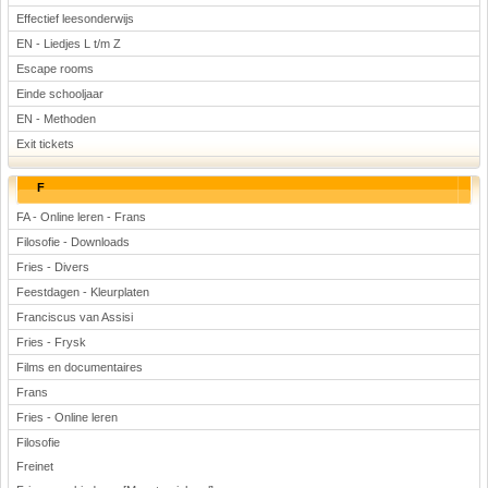
Effectief leesonderwijs
EN - Liedjes L t/m Z
Escape rooms
Einde schooljaar
EN - Methoden
Exit tickets
F
FA - Online leren - Frans
Filosofie - Downloads
Fries - Divers
Feestdagen - Kleurplaten
Franciscus van Assisi
Fries - Frysk
Films en documentaires
Frans
Fries - Online leren
Filosofie
Freinet