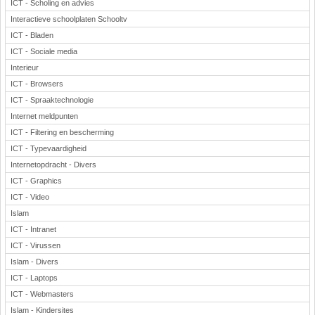
ICT - Scholing en advies
Interactieve schoolplaten Schooltv
ICT - Bladen
ICT - Sociale media
Interieur
ICT - Browsers
ICT - Spraaktechnologie
Internet meldpunten
ICT - Filtering en bescherming
ICT - Typevaardigheid
Internetopdracht - Divers
ICT - Graphics
ICT - Video
Islam
ICT - Intranet
ICT - Virussen
Islam - Divers
ICT - Laptops
ICT - Webmasters
Islam - Kindersites