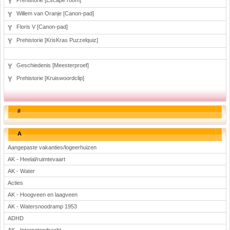
Prehistorie [Escape room]
Willem van Oranje [Canon-pad]
Floris V [Canon-pad]
Prehistorie [KrisKras Puzzelquiz]
Geschiedenis [Meesterproef]
Prehistorie [Kruiswoordclip]
#
A
Aangepaste vakanties/logeerhuizen
AK - Heelal/ruimtevaart
AK - Water
Acties
AK - Hoogveen en laagveen
AK - Watersnoodramp 1953
ADHD