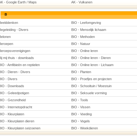
AK - Google Earth / Maps
AK - Vulkanen
B
Beelddenken
BIO - Leefomgeving
Begeleiding - Divers
BIO - Menselijk lichaam
Belonen
BIO - Methoden
Beroepen
BIO - Natuur
Beroepsverenigingen
BIO - Online leren
Bij mij thuis - downloads
BIO - Online leren - Dieren
BIO - Amfibieën en reptielen
BIO - Online leren - Lichaam
BIO - Dieren - Divers
BIO - Planten
BIO - Divers
BIO - Proefjes en projecten
BIO - Downloads
BIO - Schooltuin / Moestuin
BIO - Geleedpotigen
BIO - Seksuele vorming
BIO - Gezondheid
BIO - Tools
BIO - Internetopdracht
BIO - Vissen
BIO - Kleurplaten
BIO - Voeding
BIO - Kleurplaten dieren
BIO - Vogels
BIO - Kleurplaten seizoenen
BIO - Weekdieren