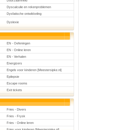
Duurzaamheid
Dyscalculie en rekenproblemen
Dysfatische ontwikkeling
Dyslexie
EN - Oefeningen
EN - Online leren
EN - Verhalen
Energizers
Engels voor kinderen [Meestersipke.nl]
Epilepsie
Escape rooms
Exit tickets
Fries - Divers
Fries - Frysk
Fries - Online leren
Fries voor kinderen [Meestersipke.nl]