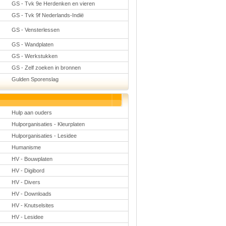
GS - Tvk 9e Herdenken en vieren
GS - Tvk 9f Nederlands-Indië
GS - Vensterlessen
GS - Wandplaten
GS - Werkstukken
GS - Zelf zoeken in bronnen
Gulden Sporenslag
Hulp aan ouders
Hulporganisaties - Kleurplaten
Hulporganisaties - Lesidee
Humanisme
HV - Bouwplaten
HV - Digibord
HV - Divers
HV - Downloads
HV - Knutselsites
HV - Lesidee