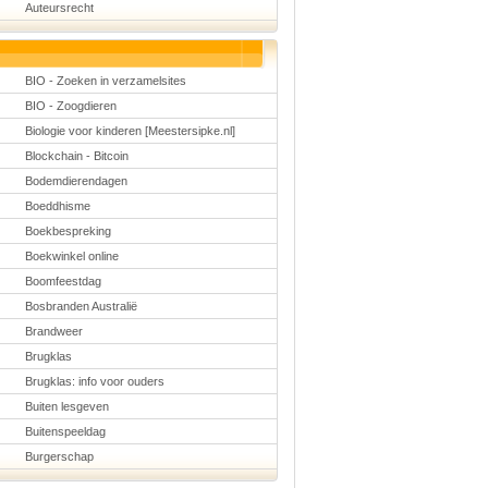
Auteursrecht
Schoolmanagement
Schoolreis
Sinterklaas
Valentijn
Voetbal
BIO - Zoeken in verzamelsites
Voorleesdagen
BIO - Zoogdieren
Winter
Zomer
Biologie voor kinderen [Meestersipke.nl]
Blockchain - Bitcoin
Bodemdierendagen
Boeddhisme
Boekbespreking
Boekwinkel online
Boomfeestdag
Bosbranden Australië
Brandweer
Brugklas
Brugklas: info voor ouders
Buiten lesgeven
Buitenspeeldag
Burgerschap