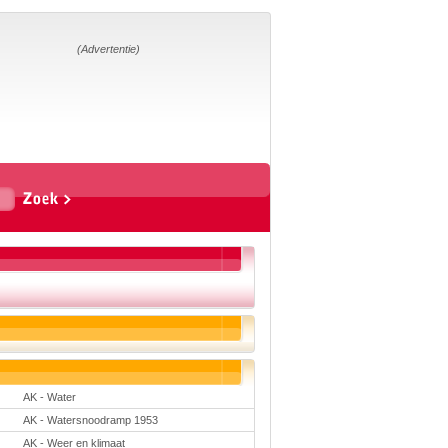
Home
Suggesties
Adverteren
(Advertentie)
Eigen
startpagina
Vakken
Aardrijkskunde
Biologie
Engels
Frans, Duits,
Chinees, Spaans
Geschiedenis
Handvaardigheid en
Tekenen
Kunst en Cultuur
Levensbeschouwing
Lichamelijke
opvoeding
Mediawijsheid
Muziek
AK - Water
Rekenen
AK - Watersnoodramp 1953
Scheikunde
Schrijven
AK - Weer en klimaat