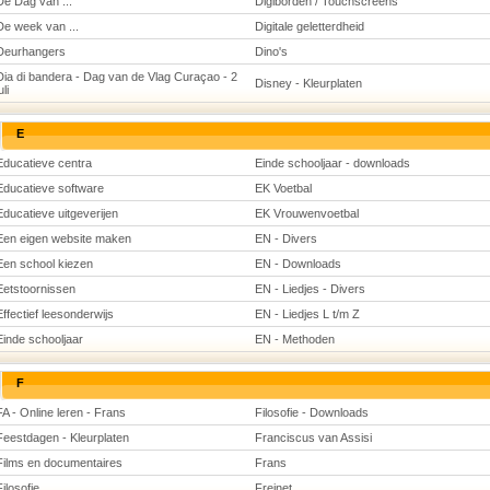
De Dag van ...
Digiborden / Touchscreens
De week van ...
Digitale geletterdheid
Deurhangers
Dino's
Dia di bandera - Dag van de Vlag Curaçao - 2
Disney - Kleurplaten
uli
E
Educatieve centra
Einde schooljaar - downloads
Educatieve software
EK Voetbal
Educatieve uitgeverijen
EK Vrouwenvoetbal
Een eigen website maken
EN - Divers
Een school kiezen
EN - Downloads
Eetstoornissen
EN - Liedjes - Divers
Effectief leesonderwijs
EN - Liedjes L t/m Z
Einde schooljaar
EN - Methoden
F
FA - Online leren - Frans
Filosofie - Downloads
Feestdagen - Kleurplaten
Franciscus van Assisi
Films en documentaires
Frans
Filosofie
Freinet