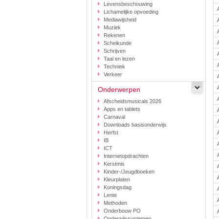
Levensbeschouwing
Lichamelijke opvoeding
Mediawijsheid
Muziek
Rekenen
Scheikunde
Schrijven
Taal en lezen
Techniek
Verkeer
Onderwerpen
Afscheidsmusicals 2026
Apps en tablets
Carnaval
Downloads basisonderwijs
Herfst
IB
ICT
Internetopdrachten
Kerstmis
Kinder-/Jeugdboeken
Kleurplaten
Koningsdag
Lente
Methoden
Onderbouw PO
Onderwijssystemen