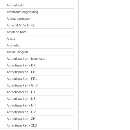
Taal en lezen
AK - Wereld
Techniek
Verkeer
Ambulante begeleiding
Angststoornissen
Onderwerpen
Annie M.G. Schmidt
Afscheidsmusicals
2026
Anton de Kom
Apps en tablets
Aruba
Carnaval
Downloads
Arubadag
basisonderwijs
Astrid Lindgren
Herfst
IB
Attractieparken - buitenland
ICT
Attractieparken - DR
Internetopdrachten
Kerstmis
Attractieparken - FLE
Kinder-/Jeugdboeken
Attractieparken - FRL
Kleurplaten
Attractieparken - GLD
Koningsdag
Lente
Attractieparken - LB
Methoden
Attractieparken - NB
Onderbouw PO
Onderwijssystemen
Attractieparken - NH
Ouders
Attractieparken - OV
Pasen
Passend onderwijs
Attractieparken - ZH
Rekenwerkbladen
Attractieparken - ZLD
Scheikunde