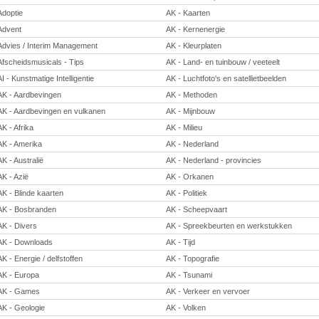
Adoptie
AK - Kaarten
Advent
AK - Kernenergie
Advies / Interim Management
AK - Kleurplaten
Afscheidsmusicals - Tips
AK - Land- en tuinbouw / veeteelt
AI - Kunstmatige Intelligentie
AK - Luchtfoto's en satellietbeelden
AK - Aardbevingen
AK - Methoden
AK - Aardbevingen en vulkanen
AK - Mijnbouw
AK - Afrika
AK - Milieu
AK - Amerika
AK - Nederland
AK - Australië
AK - Nederland - provincies
AK - Azië
AK - Orkanen
AK - Blinde kaarten
AK - Politiek
AK - Bosbranden
AK - Scheepvaart
AK - Divers
AK - Spreekbeurten en werkstukken
AK - Downloads
AK - Tijd
AK - Energie / delfstoffen
AK - Topografie
AK - Europa
AK - Tsunami
AK - Games
AK - Verkeer en vervoer
AK - Geologie
AK - Volken