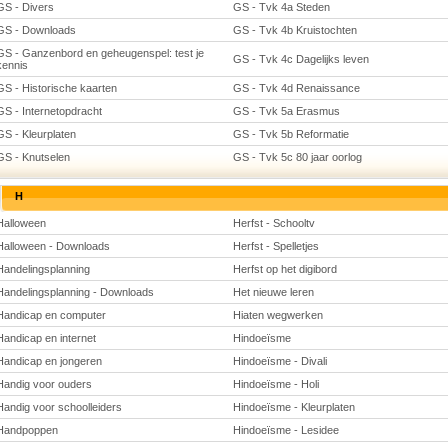
GS - Divers
GS - Tvk 4a Steden
GS - Downloads
GS - Tvk 4b Kruistochten
GS - Ganzenbord en geheugenspel: test je
GS - Tvk 4c Dagelijks leven
kennis
GS - Historische kaarten
GS - Tvk 4d Renaissance
GS - Internetopdracht
GS - Tvk 5a Erasmus
GS - Kleurplaten
GS - Tvk 5b Reformatie
GS - Knutselen
GS - Tvk 5c 80 jaar oorlog
H
Halloween
Herfst - Schooltv
Halloween - Downloads
Herfst - Spelletjes
Handelingsplanning
Herfst op het digibord
Handelingsplanning - Downloads
Het nieuwe leren
Handicap en computer
Hiaten wegwerken
Handicap en internet
Hindoeïsme
Handicap en jongeren
Hindoeïsme - Divali
Handig voor ouders
Hindoeïsme - Holi
Handig voor schoolleiders
Hindoeïsme - Kleurplaten
Handpoppen
Hindoeïsme - Lesidee