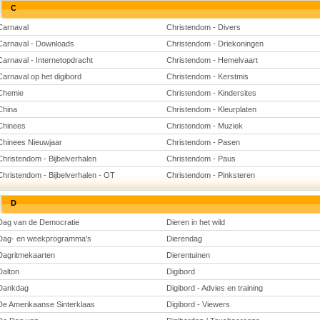
C
Carnaval
Christendom - Divers
Carnaval - Downloads
Christendom - Driekoningen
Carnaval - Internetopdracht
Christendom - Hemelvaart
Carnaval op het digibord
Christendom - Kerstmis
Chemie
Christendom - Kindersites
China
Christendom - Kleurplaten
Chinees
Christendom - Muziek
Chinees Nieuwjaar
Christendom - Pasen
Christendom - Bijbelverhalen
Christendom - Paus
Christendom - Bijbelverhalen - OT
Christendom - Pinksteren
D
Dag van de Democratie
Dieren in het wild
Dag- en weekprogramma's
Dierendag
Dagritmekaarten
Dierentuinen
Dalton
Digibord
Dankdag
Digibord - Advies en training
De Amerikaanse Sinterklaas
Digibord - Viewers