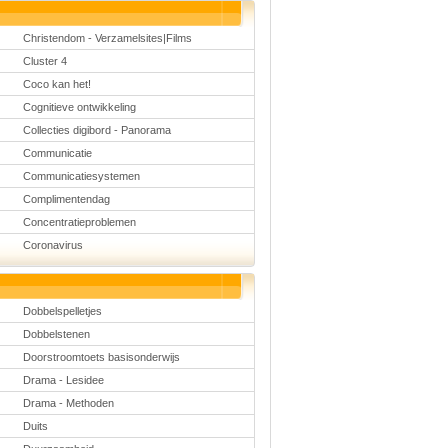
Christendom - Verzamelsites|Films
Cluster 4
Coco kan het!
Cognitieve ontwikkeling
Collecties digibord - Panorama
Communicatie
Communicatiesystemen
Complimentendag
Concentratieproblemen
Coronavirus
Dobbelspelletjes
Dobbelstenen
Doorstroomtoets basisonderwijs
Drama - Lesidee
Drama - Methoden
Duits