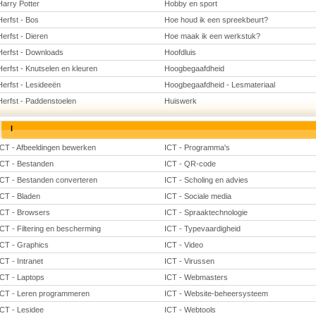
Harry Potter
Hobby en sport
Herfst - Bos
Hoe houd ik een spreekbeurt?
Herfst - Dieren
Hoe maak ik een werkstuk?
Herfst - Downloads
Hoofdluis
Herfst - Knutselen en kleuren
Hoogbegaafdheid
Herfst - Lesideeën
Hoogbegaafdheid - Lesmateriaal
Herfst - Paddenstoelen
Huiswerk
I
ICT - Afbeeldingen bewerken
ICT - Programma's
ICT - Bestanden
ICT - QR-code
ICT - Bestanden converteren
ICT - Scholing en advies
ICT - Bladen
ICT - Sociale media
ICT - Browsers
ICT - Spraaktechnologie
ICT - Filtering en bescherming
ICT - Typevaardigheid
ICT - Graphics
ICT - Video
ICT - Intranet
ICT - Virussen
ICT - Laptops
ICT - Webmasters
ICT - Leren programmeren
ICT - Website-beheersysteem
ICT - Lesidee
ICT - Webtools