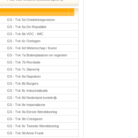
GS - Tvk 5d Ontdekkingsreizen
GS - Tvk 6a De Republiek
GS - Tvk 6b VOC - WIC
GS - Tvk 6c Oorlogen
GS - Tvk 6d Wetenschap / Kunst
GS - Tvk 7a Buitenplaatsen en regenten
GS - Tvk 7b Revolutie
GS - Tvk 7c Slavernij
GS - Tvk 8a Napoleon
GS - Tvk 8b Burgers
GS - Tvk 8c Industrialisatie
GS - Tvk 8d Nederland koninkrijk
GS - Tvk 8e Imperialisme
GS - Tvk 9a Eerste Wereldoorlog
GS - Tvk 9b Crisisjaren
GS - Tvk 9c Tweede Wereldoorlog
GS - Tvk 9d Anne Frank