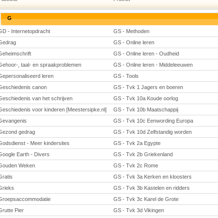
G
GD - Internetopdracht
GS - Methoden
Gedrag
GS - Online leren
Geheimschrift
GS - Online leren - Oudheid
Gehoor-, taal- en spraakproblemen
GS - Online leren - Middeleeuwen
Gepersonaliseerd leren
GS - Tools
Geschiedenis canon
GS - Tvk 1 Jagers en boeren
Geschiedenis van het schrijven
GS - Tvk 10a Koude oorlog
Geschiedenis voor kinderen [Meestersipke.nl]
GS - Tvk 10b Maatschappij
Gevangenis
GS - Tvk 10c Eenwording Europa
Gezond gedrag
GS - Tvk 10d Zelfstandig worden
Godsdienst - Meer kindersites
GS - Tvk 2a Egypte
Google Earth - Divers
GS - Tvk 2b Griekenland
Gouden Weken
GS - Tvk 2c Rome
Gratis
GS - Tvk 3a Kerken en kloosters
Grieks
GS - Tvk 3b Kastelen en ridders
Groepsaccommodatie
GS - Tvk 3c Karel de Grote
Grutte Pier
GS - Tvk 3d Vikingen