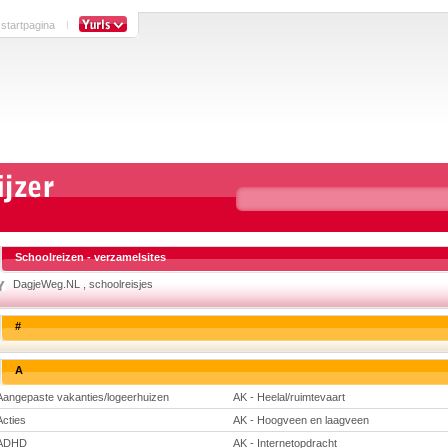
 startpagina
Schoolreizen - verzamelsites
DagjeWeg.NL , schoolreisjes
#
A
Aangepaste vakanties/logeerhuizen
AK - Heelal/ruimtevaart
Acties
AK - Hoogveen en laagveen
ADHD
AK - Internetopdracht