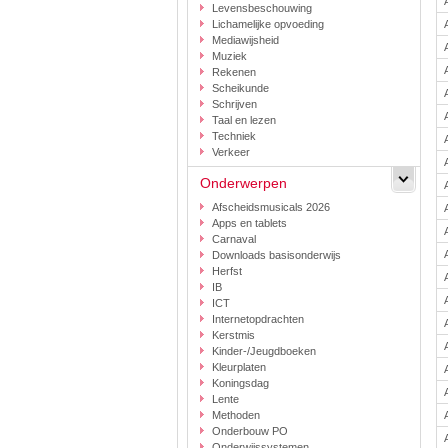
Levensbeschouwing
Lichamelijke opvoeding
Mediawijsheid
Muziek
Rekenen
Scheikunde
Schrijven
Taal en lezen
Techniek
Verkeer
Onderwerpen
Afscheidsmusicals 2026
Apps en tablets
Carnaval
Downloads basisonderwijs
Herfst
IB
ICT
Internetopdrachten
Kerstmis
Kinder-/Jeugdboeken
Kleurplaten
Koningsdag
Lente
Methoden
Onderbouw PO
Onderwijssystemen