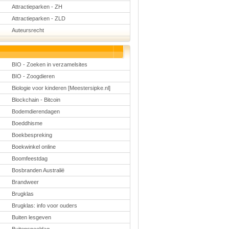
Schoolmanagement
Attractieparken - ZH
Schoolreis
Attractieparken - ZLD
Sinterklaas
Valentijn
Auteursrecht
Voetbal
Voorleesdagen
Winter
Zomer
BIO - Zoeken in verzamelsites
BIO - Zoogdieren
Biologie voor kinderen [Meestersipke.nl]
Blockchain - Bitcoin
Bodemdierendagen
Boeddhisme
Boekbespreking
Boekwinkel online
Boomfeestdag
Bosbranden Australië
Brandweer
Brugklas
Brugklas: info voor ouders
Buiten lesgeven