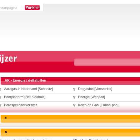
 startpagina
AK - Energie / delfstoffen
Aardgas in Nederland [Schooltv]
De gasbel [Vensterles]
Boorplatform [Het Klokhuis]
Energie [Webpad]
Bordspel biodiversiteit
Kolen en Gas [Canon-pad]
#
A