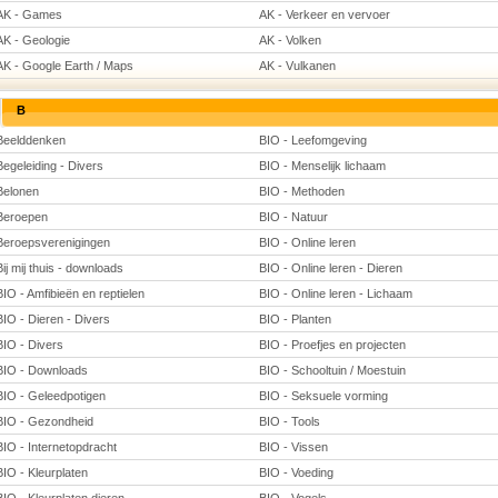
AK - Games
AK - Verkeer en vervoer
AK - Geologie
AK - Volken
AK - Google Earth / Maps
AK - Vulkanen
B
Beelddenken
BIO - Leefomgeving
Begeleiding - Divers
BIO - Menselijk lichaam
Belonen
BIO - Methoden
Beroepen
BIO - Natuur
Beroepsverenigingen
BIO - Online leren
Bij mij thuis - downloads
BIO - Online leren - Dieren
BIO - Amfibieën en reptielen
BIO - Online leren - Lichaam
BIO - Dieren - Divers
BIO - Planten
BIO - Divers
BIO - Proefjes en projecten
BIO - Downloads
BIO - Schooltuin / Moestuin
BIO - Geleedpotigen
BIO - Seksuele vorming
BIO - Gezondheid
BIO - Tools
BIO - Internetopdracht
BIO - Vissen
BIO - Kleurplaten
BIO - Voeding