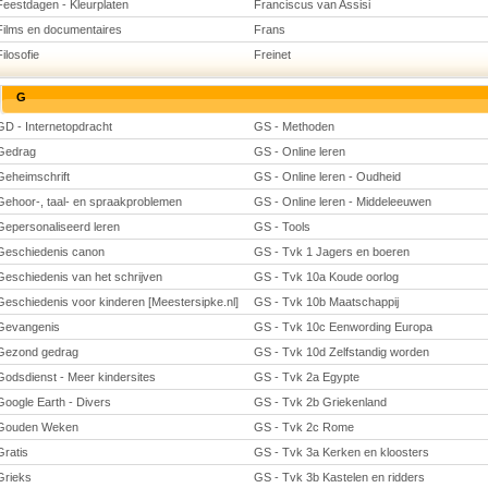
Feestdagen - Kleurplaten
Franciscus van Assisi
Films en documentaires
Frans
Filosofie
Freinet
G
GD - Internetopdracht
GS - Methoden
Gedrag
GS - Online leren
Geheimschrift
GS - Online leren - Oudheid
Gehoor-, taal- en spraakproblemen
GS - Online leren - Middeleeuwen
Gepersonaliseerd leren
GS - Tools
Geschiedenis canon
GS - Tvk 1 Jagers en boeren
Geschiedenis van het schrijven
GS - Tvk 10a Koude oorlog
Geschiedenis voor kinderen [Meestersipke.nl]
GS - Tvk 10b Maatschappij
Gevangenis
GS - Tvk 10c Eenwording Europa
Gezond gedrag
GS - Tvk 10d Zelfstandig worden
Godsdienst - Meer kindersites
GS - Tvk 2a Egypte
Google Earth - Divers
GS - Tvk 2b Griekenland
Gouden Weken
GS - Tvk 2c Rome
Gratis
GS - Tvk 3a Kerken en kloosters
Grieks
GS - Tvk 3b Kastelen en ridders