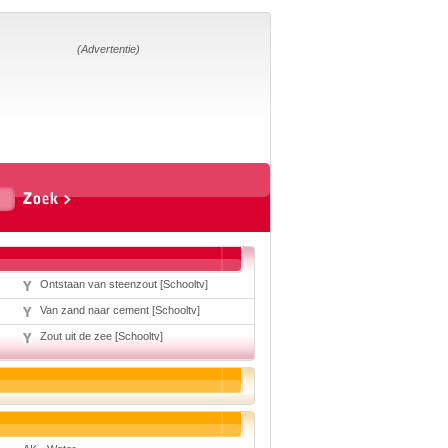
Home
Suggesties
Adverteren
(Advertentie)
Eigen
startpagina
Vakken
Aardrijkskunde
Biologie
Engels
Frans, Duits,
Chinees, Spaans
Geschiedenis
Ontstaan van steenzout [Schooltv]
Handvaardigheid en
Tekenen
Van zand naar cement [Schooltv]
Kunst en Cultuur
Levensbeschouwing
Zout uit de zee [Schooltv]
Lichamelijke
opvoeding
Mediawijsheid
Muziek
Rekenen
Scheikunde
Schrijven