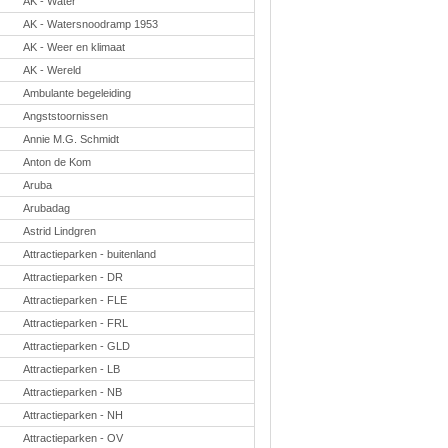
AK - Water
Taal en lezen
AK - Watersnoodramp 1953
Techniek
Verkeer
AK - Weer en klimaat
Onderwerpen
AK - Wereld
Ambulante begeleiding
Afscheidsmusicals
2026
Angststoornissen
Apps en tablets
Annie M.G. Schmidt
Carnaval
Downloads
Anton de Kom
basisonderwijs
Herfst
Aruba
IB
Arubadag
ICT
Astrid Lindgren
Internetopdrachten
Kerstmis
Attractieparken - buitenland
Kinder-/Jeugdboeken
Attractieparken - DR
Kleurplaten
Koningsdag
Attractieparken - FLE
Lente
Attractieparken - FRL
Methoden
Onderbouw PO
Attractieparken - GLD
Onderwijssystemen
Attractieparken - LB
Ouders
Pasen
Attractieparken - NB
Passend onderwijs
Attractieparken - NH
Rekenwerkbladen
Attractieparken - OV
Scheikunde