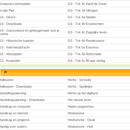
Groepsaccommodatie
GS - Tvk 3c Karel de Grote
Grutte Pier
GS - Tvk 3d Vikingen
GS - Divers
GS - Tvk 4a Steden
GS - Downloads
GS - Tvk 4b Kruistochten
GS - Ganzenbord en geheugenspel: test je
GS - Tvk 4c Dagelijks leven
kennis
GS - Historische kaarten
GS - Tvk 4d Renaissance
GS - Internetopdracht
GS - Tvk 5a Erasmus
GS - Kleurplaten
GS - Tvk 5b Reformatie
GS - Knutselen
GS - Tvk 5c 80 jaar oorlog
H
Halloween
Herfst - Schooltv
Halloween - Downloads
Herfst - Spelletjes
Handelingsplanning
Herfst op het digibord
Handelingsplanning - Downloads
Het nieuwe leren
Handicap en computer
Hiaten wegwerken
Handicap en internet
Hindoeïsme
Handicap en jongeren
Hindoeïsme - Divali
Handig voor ouders
Hindoeïsme - Holi