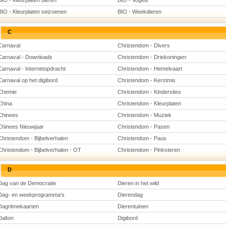
BIO - Kleurplaten dieren
BIO - Vogels
BIO - Kleurplaten seizoenen
BIO - Weekdieren
C
Carnaval
Christendom - Divers
Carnaval - Downloads
Christendom - Driekoningen
Carnaval - Internetopdracht
Christendom - Hemelvaart
Carnaval op het digibord
Christendom - Kerstmis
Chemie
Christendom - Kindersites
China
Christendom - Kleurplaten
Chinees
Christendom - Muziek
Chinees Nieuwjaar
Christendom - Pasen
Christendom - Bijbelverhalen
Christendom - Paus
Christendom - Bijbelverhalen - OT
Christendom - Pinksteren
D
Dag van de Democratie
Dieren in het wild
Dag- en weekprogramma's
Dierendag
Dagritmekaarten
Dierentuinen
Dalton
Digibord