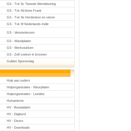
GS - Tvk 9c Tweede Wereldoorlog
GS - Tvk 9d Anne Frank
GS - Tvk 9e Herdenken en vieren
GS - Tvk 9f Nederlands-Indië
GS - Vensterlessen
GS - Wandplaten
GS - Werkstukken
GS - Zelf zoeken in bronnen
Gulden Sporenslag
Hulp aan ouders
Hulporganisaties - Kleurplaten
Hulporganisaties - Lesidee
Humanisme
HV - Bouwplaten
HV - Digibord
HV - Divers
HV - Downloads