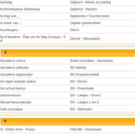
Dankdag
Digibord - Advies en training
De Amerikaanse Sinterklaas
Digibord - Viewers
De Dag van ...
Digiborden / Touchscreens
De week van ...
Digitale geletterdheid
Deurhangers
Dino's
Dia di bandera - Dag van de Vlag Curaçao - 2
Disney - Kleurplaten
uli
E
Educatieve centra
Einde schooljaar - downloads
Educatieve software
EK Voetbal
Educatieve uitgeverijen
EK Vrouwenvoetbal
Een eigen website maken
EN - Divers
Een school kiezen
EN - Downloads
Eetstoornissen
EN - Liedjes - Divers
Effectief leesonderwijs
EN - Liedjes L t/m Z
Einde schooljaar
EN - Methoden
F
FA - Online leren - Frans
Filosofie - Downloads