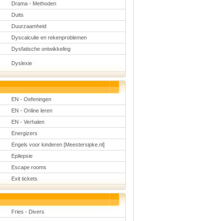
Drama - Methoden
Duits
Duurzaamheid
Dyscalculie en rekenproblemen
Dysfatische ontwikkeling
Dyslexie
EN - Oefeningen
EN - Online leren
EN - Verhalen
Energizers
Engels voor kinderen [Meestersipke.nl]
Epilepsie
Escape rooms
Exit tickets
Fries - Divers