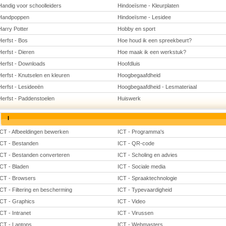
Handig voor schoolleiders
Hindoeïsme - Kleurplaten
Handpoppen
Hindoeïsme - Lesidee
Harry Potter
Hobby en sport
Herfst - Bos
Hoe houd ik een spreekbeurt?
Herfst - Dieren
Hoe maak ik een werkstuk?
Herfst - Downloads
Hoofdluis
Herfst - Knutselen en kleuren
Hoogbegaafdheid
Herfst - Lesideeën
Hoogbegaafdheid - Lesmateriaal
Herfst - Paddenstoelen
Huiswerk
I
ICT - Afbeeldingen bewerken
ICT - Programma's
ICT - Bestanden
ICT - QR-code
ICT - Bestanden converteren
ICT - Scholing en advies
ICT - Bladen
ICT - Sociale media
ICT - Browsers
ICT - Spraaktechnologie
ICT - Filtering en bescherming
ICT - Typevaardigheid
ICT - Graphics
ICT - Video
ICT - Intranet
ICT - Virussen
ICT - Laptops
ICT - Webmasters