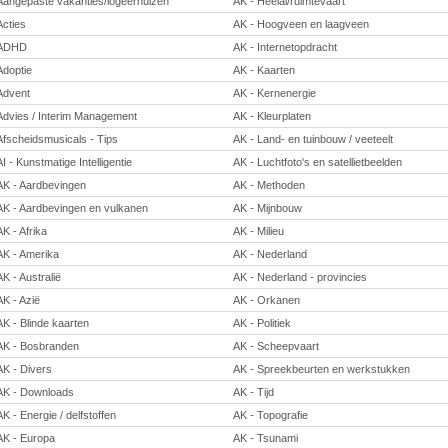
Aangepaste vakanties/logeerhuizen
AK - Heelal/ruimtevaart
Acties
AK - Hoogveen en laagveen
ADHD
AK - Internetopdracht
Adoptie
AK - Kaarten
Advent
AK - Kernenergie
Advies / Interim Management
AK - Kleurplaten
Afscheidsmusicals - Tips
AK - Land- en tuinbouw / veeteelt
AI - Kunstmatige Intelligentie
AK - Luchtfoto's en satellietbeelden
AK - Aardbevingen
AK - Methoden
AK - Aardbevingen en vulkanen
AK - Mijnbouw
AK - Afrika
AK - Milieu
AK - Amerika
AK - Nederland
AK - Australië
AK - Nederland - provincies
AK - Azië
AK - Orkanen
AK - Blinde kaarten
AK - Politiek
AK - Bosbranden
AK - Scheepvaart
AK - Divers
AK - Spreekbeurten en werkstukken
AK - Downloads
AK - Tijd
AK - Energie / delfstoffen
AK - Topografie
AK - Europa
AK - Tsunami