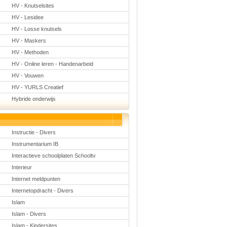
HV - Knutselsites
HV - Lesidee
HV - Losse knutsels
HV - Maskers
HV - Methoden
HV - Online leren - Handenarbeid
HV - Vouwen
HV - YURLS Creatief
Hybride onderwijs
Instructie - Divers
Instrumentarium IB
Interactieve schoolplaten Schooltv
Interieur
Internet meldpunten
Internetopdracht - Divers
Islam
Islam - Divers
Islam - Kindersites