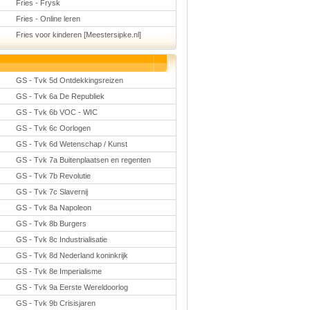
Fries - Frysk
Fries - Online leren
Fries voor kinderen [Meestersipke.nl]
GS - Tvk 5d Ontdekkingsreizen
GS - Tvk 6a De Republiek
GS - Tvk 6b VOC - WIC
GS - Tvk 6c Oorlogen
GS - Tvk 6d Wetenschap / Kunst
GS - Tvk 7a Buitenplaatsen en regenten
GS - Tvk 7b Revolutie
GS - Tvk 7c Slavernij
GS - Tvk 8a Napoleon
GS - Tvk 8b Burgers
GS - Tvk 8c Industrialisatie
GS - Tvk 8d Nederland koninkrijk
GS - Tvk 8e Imperialisme
GS - Tvk 9a Eerste Wereldoorlog
GS - Tvk 9b Crisisjaren