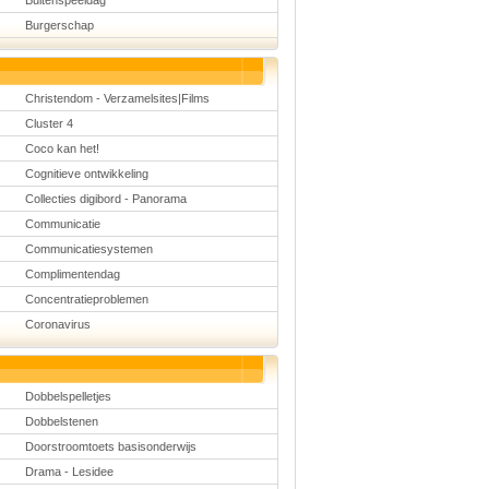
Buitenspeeldag
Burgerschap
Christendom - Verzamelsites|Films
Cluster 4
Coco kan het!
Cognitieve ontwikkeling
Collecties digibord - Panorama
Communicatie
Communicatiesystemen
Complimentendag
Concentratieproblemen
Coronavirus
Dobbelspelletjes
Dobbelstenen
Doorstroomtoets basisonderwijs
Drama - Lesidee