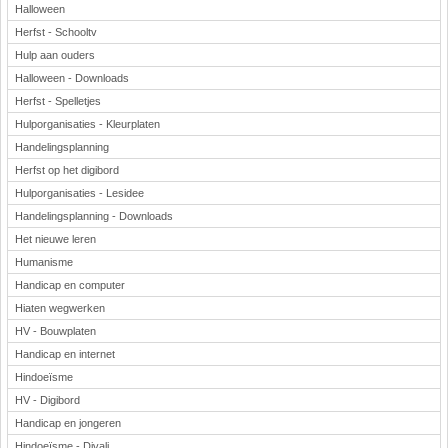
Halloween
Herfst - Schooltv
Hulp aan ouders
Halloween - Downloads
Herfst - Spelletjes
Hulporganisaties - Kleurplaten
Handelingsplanning
Herfst op het digibord
Hulporganisaties - Lesidee
Handelingsplanning - Downloads
Het nieuwe leren
Humanisme
Handicap en computer
Hiaten wegwerken
HV - Bouwplaten
Handicap en internet
Hindoeïsme
HV - Digibord
Handicap en jongeren
Hindoeïsme - Divali