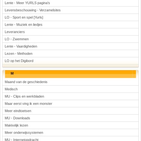
Lente - Meer YURLS pagina's
Levensbeschouwing - Verzamelsites
LO - Sport en spel [Yurls]
Lente - Muziek en liedjes
Leveranciers
LO - Zwemmen
Lente - Vaardigheden
Lezen - Methoden
LO op het Digibord
M
Maand van de geschiedenis
Medisch
MU - Clips en werkbladen
Maar eerst ving ik een monster
Meer eindtoetsen
MU - Downloads
Makkelijk lezen
Meer onderwijssystemen
MU - Internetopdracht