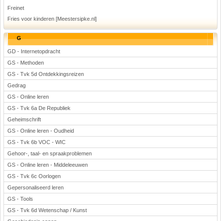
Freinet
Fries voor kinderen [Meestersipke.nl]
G
GD - Internetopdracht
GS - Methoden
GS - Tvk 5d Ontdekkingsreizen
Gedrag
GS - Online leren
GS - Tvk 6a De Republiek
Geheimschrift
GS - Online leren - Oudheid
GS - Tvk 6b VOC - WIC
Gehoor-, taal- en spraakproblemen
GS - Online leren - Middeleeuwen
GS - Tvk 6c Oorlogen
Gepersonaliseerd leren
GS - Tools
GS - Tvk 6d Wetenschap / Kunst