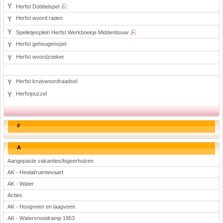
Herfst Dobbelspel
Herfst woord raden
Spelletjesplein Herfst Werkboekje Middenbouw
Herfst geheugenspel
Herfst woordzoeker
Herfst kruiswoordraadsel
Herfstpuzzel
#
A
Aangepaste vakanties/logeerhuizen
AK - Heelal/ruimtevaart
AK - Water
Acties
AK - Hoogveen en laagveen
AK - Watersnoodramp 1953