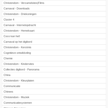
Christendom - Verzamelsites|Films
Carnaval - Downloads
Christendom - Driekoningen
Cluster 4
Carnaval - Internetopdracht
Christendom - Hemelvaart
Coco kan het!
Carnaval op het digibord
Christendom - Kerstmis
Cognitieve ontwikkeling
Chemie
Christendom - Kindersites
Collecties digibord - Panorama
China
Christendom - Kleurplaten
Communicatie
Chinees
Christendom - Muziek
Communicatiesystemen