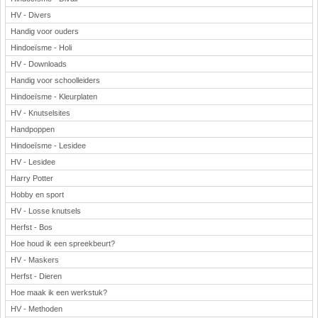
HV - Divers
Handig voor ouders
Hindoeïsme - Holi
HV - Downloads
Handig voor schoolleiders
Hindoeïsme - Kleurplaten
HV - Knutselsites
Handpoppen
Hindoeïsme - Lesidee
HV - Lesidee
Harry Potter
Hobby en sport
HV - Losse knutsels
Herfst - Bos
Hoe houd ik een spreekbeurt?
HV - Maskers
Herfst - Dieren
Hoe maak ik een werkstuk?
HV - Methoden