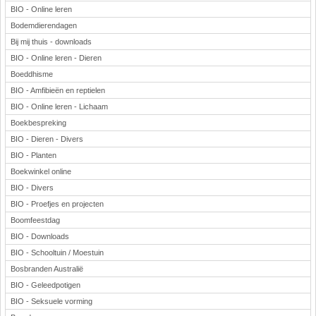
BIO - Online leren
Bodemdierendagen
Bij mij thuis - downloads
BIO - Online leren - Dieren
Boeddhisme
BIO - Amfibieën en reptielen
BIO - Online leren - Lichaam
Boekbespreking
BIO - Dieren - Divers
BIO - Planten
Boekwinkel online
BIO - Divers
BIO - Proefjes en projecten
Boomfeestdag
BIO - Downloads
BIO - Schooltuin / Moestuin
Bosbranden Australië
BIO - Geleedpotigen
BIO - Seksuele vorming