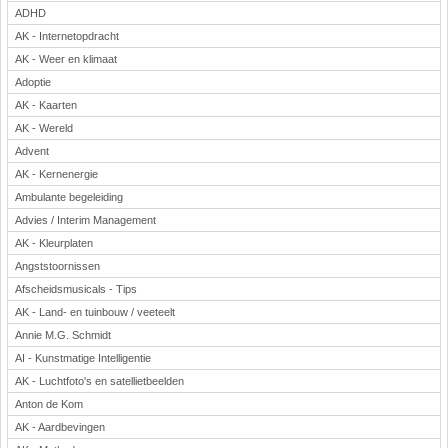
ADHD
AK - Internetopdracht
AK - Weer en klimaat
Adoptie
AK - Kaarten
AK - Wereld
Advent
AK - Kernenergie
Ambulante begeleiding
Advies / Interim Management
AK - Kleurplaten
Angststoornissen
Afscheidsmusicals - Tips
AK - Land- en tuinbouw / veeteelt
Annie M.G. Schmidt
AI - Kunstmatige Intelligentie
AK - Luchtfoto's en satellietbeelden
Anton de Kom
AK - Aardbevingen