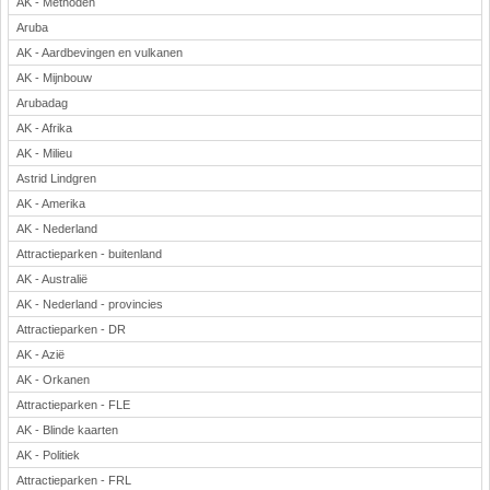
AK - Methoden
Aruba
AK - Aardbevingen en vulkanen
AK - Mijnbouw
Arubadag
AK - Afrika
AK - Milieu
Astrid Lindgren
AK - Amerika
AK - Nederland
Attractieparken - buitenland
AK - Australië
AK - Nederland - provincies
Attractieparken - DR
AK - Azië
AK - Orkanen
Attractieparken - FLE
AK - Blinde kaarten
AK - Politiek
Attractieparken - FRL