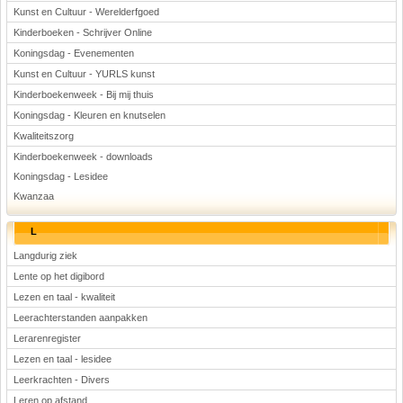
Kunst en Cultuur - Werelderfgoed
Kinderboeken - Schrijver Online
Koningsdag - Evenementen
Kunst en Cultuur - YURLS kunst
Kinderboekenweek - Bij mij thuis
Koningsdag - Kleuren en knutselen
Kwaliteitszorg
Kinderboekenweek - downloads
Koningsdag - Lesidee
Kwanzaa
L
Langdurig ziek
Lente op het digibord
Lezen en taal - kwaliteit
Leerachterstanden aanpakken
Lerarenregister
Lezen en taal - lesidee
Leerkrachten - Divers
Leren op afstand