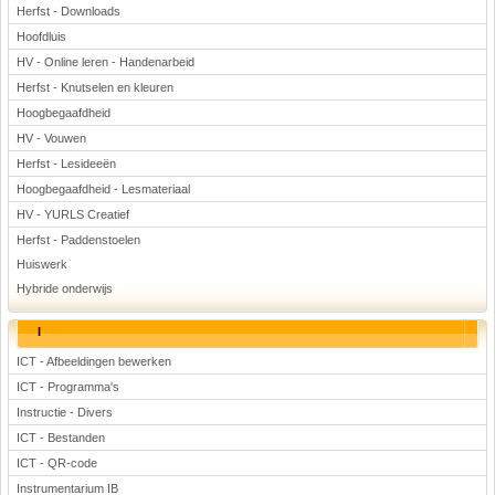
Herfst - Downloads
Hoofdluis
HV - Online leren - Handenarbeid
Herfst - Knutselen en kleuren
Hoogbegaafdheid
HV - Vouwen
Herfst - Lesideeën
Hoogbegaafdheid - Lesmateriaal
HV - YURLS Creatief
Herfst - Paddenstoelen
Huiswerk
Hybride onderwijs
I
ICT - Afbeeldingen bewerken
ICT - Programma's
Instructie - Divers
ICT - Bestanden
ICT - QR-code
Instrumentarium IB