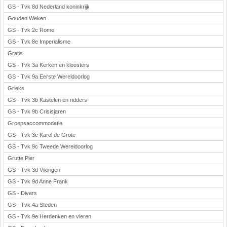
GS - Tvk 8d Nederland koninkrijk
Gouden Weken
GS - Tvk 2c Rome
GS - Tvk 8e Imperialisme
Gratis
GS - Tvk 3a Kerken en kloosters
GS - Tvk 9a Eerste Wereldoorlog
Grieks
GS - Tvk 3b Kastelen en ridders
GS - Tvk 9b Crisisjaren
Groepsaccommodatie
GS - Tvk 3c Karel de Grote
GS - Tvk 9c Tweede Wereldoorlog
Grutte Pier
GS - Tvk 3d Vikingen
GS - Tvk 9d Anne Frank
GS - Divers
GS - Tvk 4a Steden
GS - Tvk 9e Herdenken en vieren