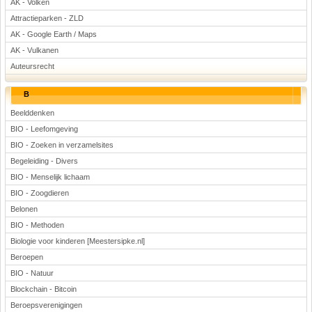
AK - Volken
Attractieparken - ZLD
AK - Google Earth / Maps
AK - Vulkanen
Auteursrecht
B
Beelddenken
BIO - Leefomgeving
BIO - Zoeken in verzamelsites
Begeleiding - Divers
BIO - Menselijk lichaam
BIO - Zoogdieren
Belonen
BIO - Methoden
Biologie voor kinderen [Meestersipke.nl]
Beroepen
BIO - Natuur
Blockchain - Bitcoin
Beroepsverenigingen