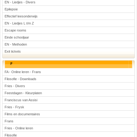
EN - Liedjes - Divers
Epilepsie
Effectief leesonderwijs
EN - Liedjes L t/m Z
Escape rooms
Einde schooljaar
EN - Methoden
Exit tickets
F
FA - Online leren - Frans
Filosofie - Downloads
Fries - Divers
Feestdagen - Kleurplaten
Franciscus van Assisi
Fries - Frysk
Films en documentaires
Frans
Fries - Online leren
Filosofie