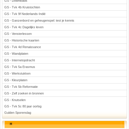
GS - Downloads
GS - Tvk 4b Kruistochten
GS - Tvk 9f Nederlands-Indië
GS - Ganzenbord en geheugenspel: test je kennis
GS - Tvk 4c Dagelijks leven
GS - Vensterlessen
GS - Historische kaarten
GS - Tvk 4d Renaissance
GS - Wandplaten
GS - Internetopdracht
GS - Tvk 5a Erasmus
GS - Werkstukken
GS - Kleurplaten
GS - Tvk 5b Reformatie
GS - Zelf zoeken in bronnen
GS - Knutselen
GS - Tvk 5c 80 jaar oorlog
Gulden Sporenslag
H