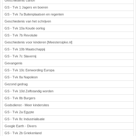
Geschiedenis canon
GS - Tvk 1 Jagers en boeren
GS - Tvk 7a Buitenplaatsen en regenten
Geschiedenis van het schrijven
GS - Tvk 10a Koude oorlog
GS - Tvk 7b Revolutie
Geschiedenis voor kinderen [Meestersipke.nl]
GS - Tvk 10b Maatschappij
GS - Tvk 7c Slavernij
Gevangenis
GS - Tvk 10c Eenwording Europa
GS - Tvk 8a Napoleon
Gezond gedrag
GS - Tvk 10d Zelfstandig worden
GS - Tvk 8b Burgers
Godsdienst - Meer kindersites
GS - Tvk 2a Egypte
GS - Tvk 8c Industrialisatie
Google Earth - Divers
GS - Tvk 2b Griekenland