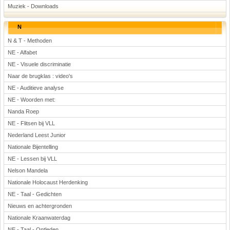
Muziek - Downloads
N
N & T - Methoden
NE - Alfabet
NE - Visuele discriminatie
Naar de brugklas : video's
NE - Auditieve analyse
NE - Woorden met:
Nanda Roep
NE - Flitsen bij VLL
Nederland Leest Junior
Nationale Bijentelling
NE - Lessen bij VLL
Nelson Mandela
Nationale Holocaust Herdenking
NE - Taal - Gedichten
Nieuws en achtergronden
Nationale Kraanwaterdag
NE - Taal - Ontleden