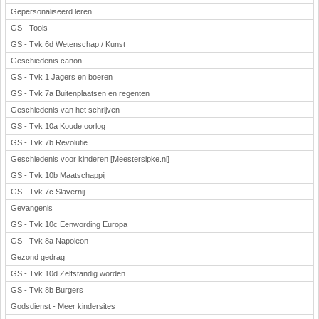
Gepersonaliseerd leren
GS - Tools
GS - Tvk 6d Wetenschap / Kunst
Geschiedenis canon
GS - Tvk 1 Jagers en boeren
GS - Tvk 7a Buitenplaatsen en regenten
Geschiedenis van het schrijven
GS - Tvk 10a Koude oorlog
GS - Tvk 7b Revolutie
Geschiedenis voor kinderen [Meestersipke.nl]
GS - Tvk 10b Maatschappij
GS - Tvk 7c Slavernij
Gevangenis
GS - Tvk 10c Eenwording Europa
GS - Tvk 8a Napoleon
Gezond gedrag
GS - Tvk 10d Zelfstandig worden
GS - Tvk 8b Burgers
Godsdienst - Meer kindersites