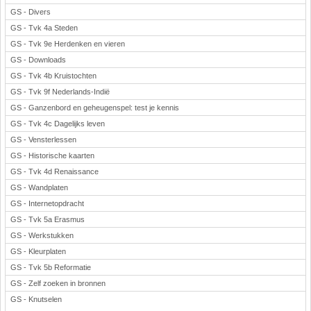
GS - Divers
GS - Tvk 4a Steden
GS - Tvk 9e Herdenken en vieren
GS - Downloads
GS - Tvk 4b Kruistochten
GS - Tvk 9f Nederlands-Indië
GS - Ganzenbord en geheugenspel: test je kennis
GS - Tvk 4c Dagelijks leven
GS - Vensterlessen
GS - Historische kaarten
GS - Tvk 4d Renaissance
GS - Wandplaten
GS - Internetopdracht
GS - Tvk 5a Erasmus
GS - Werkstukken
GS - Kleurplaten
GS - Tvk 5b Reformatie
GS - Zelf zoeken in bronnen
GS - Knutselen