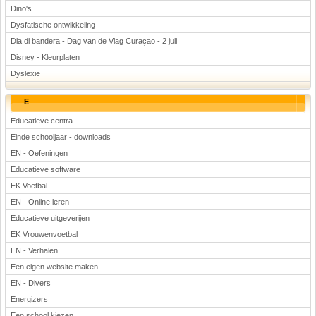
Dino's
Dysfatische ontwikkeling
Dia di bandera - Dag van de Vlag Curaçao - 2 juli
Disney - Kleurplaten
Dyslexie
E
Educatieve centra
Einde schooljaar - downloads
EN - Oefeningen
Educatieve software
EK Voetbal
EN - Online leren
Educatieve uitgeverijen
EK Vrouwenvoetbal
EN - Verhalen
Een eigen website maken
EN - Divers
Energizers
Een school kiezen