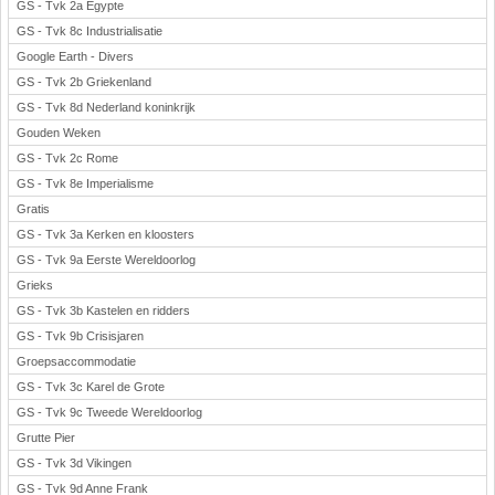
GS - Tvk 2a Egypte
GS - Tvk 8c Industrialisatie
Google Earth - Divers
GS - Tvk 2b Griekenland
GS - Tvk 8d Nederland koninkrijk
Gouden Weken
GS - Tvk 2c Rome
GS - Tvk 8e Imperialisme
Gratis
GS - Tvk 3a Kerken en kloosters
GS - Tvk 9a Eerste Wereldoorlog
Grieks
GS - Tvk 3b Kastelen en ridders
GS - Tvk 9b Crisisjaren
Groepsaccommodatie
GS - Tvk 3c Karel de Grote
GS - Tvk 9c Tweede Wereldoorlog
Grutte Pier
GS - Tvk 3d Vikingen
GS - Tvk 9d Anne Frank