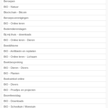
Beroepen
BIO - Natuur
Blockchain - Bitcoin
Beroepsverenigingen
BIO - Online leren
Bodemdierendagen
Bij mij thuis - downloads
BIO - Online leren - Dieren
Boeddhisme
BIO - Amfibieën en reptielen
BIO - Online leren - Lichaam
Boekbespreking
BIO - Dieren - Divers
BIO - Planten
Boekwinkel online
BIO - Divers
BIO - Proefjes en projecten
Boomfeestdag
BIO - Downloads
BIO - Schooltuin / Moestuin