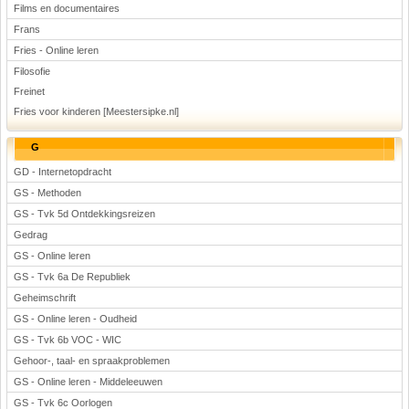
Films en documentaires
Frans
Fries - Online leren
Filosofie
Freinet
Fries voor kinderen [Meestersipke.nl]
G
GD - Internetopdracht
GS - Methoden
GS - Tvk 5d Ontdekkingsreizen
Gedrag
GS - Online leren
GS - Tvk 6a De Republiek
Geheimschrift
GS - Online leren - Oudheid
GS - Tvk 6b VOC - WIC
Gehoor-, taal- en spraakproblemen
GS - Online leren - Middeleeuwen
GS - Tvk 6c Oorlogen