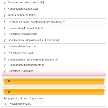
Bouwwerken prehistorie [Yurls]
Hunebedden [Canon-pad]
Jagers en boeren [Yurls]
De steen en de tijd, prentenboek geschiedenis
Hunebedden [Eduboek 5/6]
Prehistorie [Escape room]
Geschiedenis uitlegvideo's [Het Leerkanaal]
Hunebedden [entoen.nu]
Prehistorie [Plus-pad]
Hunebedden en De steentijd, prehistorie
Hunebedden [Hunebedcentrum]
Prehistorie [Psammos]
#
A
Aangepaste vakanties/logeerhuizen
AK - Heelal/ruimtevaart