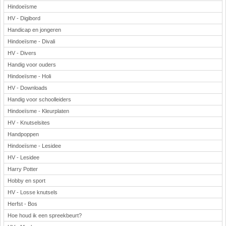
Hindoeïsme
HV - Digibord
Handicap en jongeren
Hindoeïsme - Divali
HV - Divers
Handig voor ouders
Hindoeïsme - Holi
HV - Downloads
Handig voor schoolleiders
Hindoeïsme - Kleurplaten
HV - Knutselsites
Handpoppen
Hindoeïsme - Lesidee
HV - Lesidee
Harry Potter
Hobby en sport
HV - Losse knutsels
Herfst - Bos
Hoe houd ik een spreekbeurt?