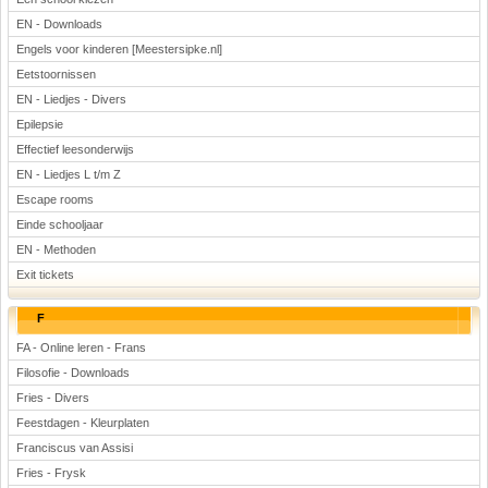
EN - Downloads
Engels voor kinderen [Meestersipke.nl]
Eetstoornissen
EN - Liedjes - Divers
Epilepsie
Effectief leesonderwijs
EN - Liedjes L t/m Z
Escape rooms
Einde schooljaar
EN - Methoden
Exit tickets
F
FA - Online leren - Frans
Filosofie - Downloads
Fries - Divers
Feestdagen - Kleurplaten
Franciscus van Assisi
Fries - Frysk