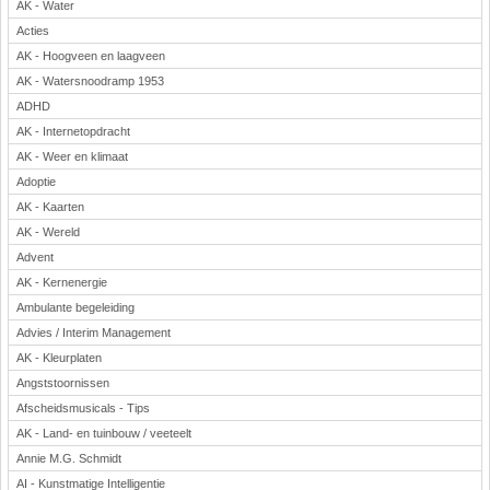
AK - Water
Acties
AK - Hoogveen en laagveen
AK - Watersnoodramp 1953
ADHD
AK - Internetopdracht
AK - Weer en klimaat
Adoptie
AK - Kaarten
AK - Wereld
Advent
AK - Kernenergie
Ambulante begeleiding
Advies / Interim Management
AK - Kleurplaten
Angststoornissen
Afscheidsmusicals - Tips
AK - Land- en tuinbouw / veeteelt
Annie M.G. Schmidt
AI - Kunstmatige Intelligentie