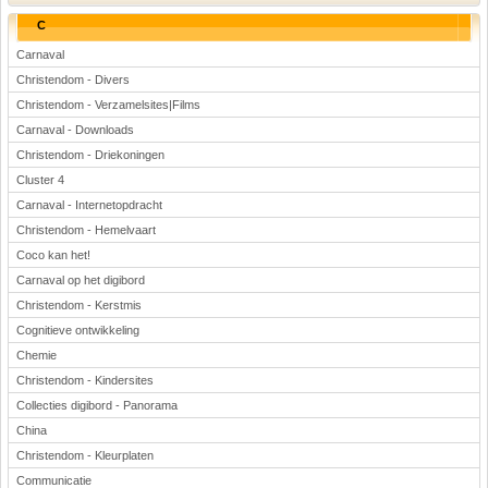
C
Carnaval
Christendom - Divers
Christendom - Verzamelsites|Films
Carnaval - Downloads
Christendom - Driekoningen
Cluster 4
Carnaval - Internetopdracht
Christendom - Hemelvaart
Coco kan het!
Carnaval op het digibord
Christendom - Kerstmis
Cognitieve ontwikkeling
Chemie
Christendom - Kindersites
Collecties digibord - Panorama
China
Christendom - Kleurplaten
Communicatie