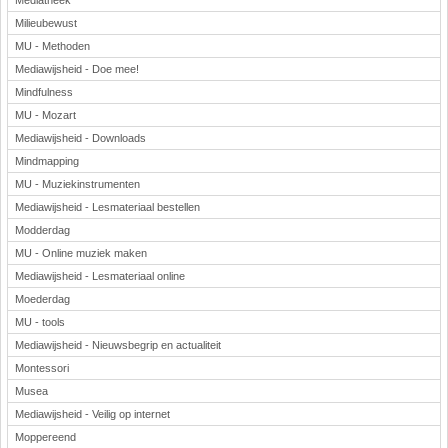
Mediatheek
Milieubewust
MU - Methoden
Mediawijsheid - Doe mee!
Mindfulness
MU - Mozart
Mediawijsheid - Downloads
Mindmapping
MU - Muziekinstrumenten
Mediawijsheid - Lesmateriaal bestellen
Modderdag
MU - Online muziek maken
Mediawijsheid - Lesmateriaal online
Moederdag
MU - tools
Mediawijsheid - Nieuwsbegrip en actualiteit
Montessori
Musea
Mediawijsheid - Veilig op internet
Moppereend