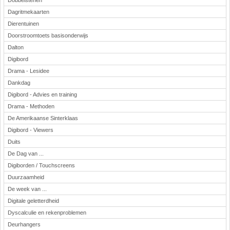
Dobbelstenen
Dagritmekaarten
Dierentuinen
Doorstroomtoets basisonderwijs
Dalton
Digibord
Drama - Lesidee
Dankdag
Digibord - Advies en training
Drama - Methoden
De Amerikaanse Sinterklaas
Digibord - Viewers
Duits
De Dag van ...
Digiborden / Touchscreens
Duurzaamheid
De week van ...
Digitale geletterdheid
Dyscalculie en rekenproblemen
Deurhangers