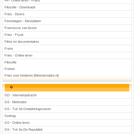
FA - Online leren - Frans
Filosofie - Downloads
Fries - Divers
Feestdagen - Kleurplaten
Franciscus van Assisi
Fries - Frysk
Films en documentaires
Frans
Fries - Online leren
Filosofie
Freinet
Fries voor kinderen [Meestersipke.nl]
G
GD - Internetopdracht
GS - Methoden
GS - Tvk 5d Ontdekkingsreizen
Gedrag
GS - Online leren
GS - Tvk 6a De Republiek