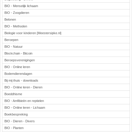
BIO - Menselijk lichaam
BIO - Zoogdieren
Belonen
BIO - Methoden
Biologie voor kinderen [Meestersipke.nl]
Beroepen
BIO - Natuur
Blockchain - Bitcoin
Beroepsverenigingen
BIO - Online leren
Bodemdierendagen
Bij mij thuis - downloads
BIO - Online leren - Dieren
Boeddhisme
BIO - Amfibieën en reptielen
BIO - Online leren - Lichaam
Boekbespreking
BIO - Dieren - Divers
BIO - Planten