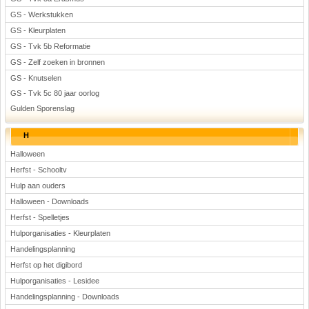
GS - Werkstukken
GS - Kleurplaten
GS - Tvk 5b Reformatie
GS - Zelf zoeken in bronnen
GS - Knutselen
GS - Tvk 5c 80 jaar oorlog
Gulden Sporenslag
H
Halloween
Herfst - Schooltv
Hulp aan ouders
Halloween - Downloads
Herfst - Spelletjes
Hulporganisaties - Kleurplaten
Handelingsplanning
Herfst op het digibord
Hulporganisaties - Lesidee
Handelingsplanning - Downloads