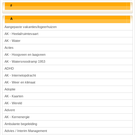
#
A
Aangepaste vakanties/logeerhuizen
AK - Heelal/ruimtevaart
AK - Water
Acties
AK - Hoogveen en laagveen
AK - Watersnoodramp 1953
ADHD
AK - Internetopdracht
AK - Weer en klimaat
Adoptie
AK - Kaarten
AK - Wereld
Advent
AK - Kernenergie
Ambulante begeleiding
Advies / Interim Management