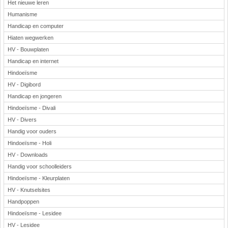
Het nieuwe leren
Humanisme
Handicap en computer
Hiaten wegwerken
HV - Bouwplaten
Handicap en internet
Hindoeïsme
HV - Digibord
Handicap en jongeren
Hindoeïsme - Divali
HV - Divers
Handig voor ouders
Hindoeïsme - Holi
HV - Downloads
Handig voor schoolleiders
Hindoeïsme - Kleurplaten
HV - Knutselsites
Handpoppen
Hindoeïsme - Lesidee
HV - Lesidee