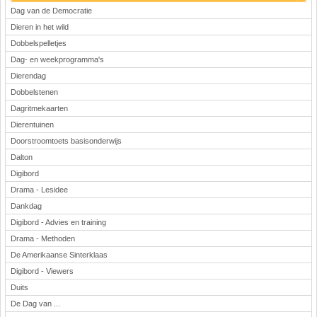
Dag van de Democratie
Dieren in het wild
Dobbelspelletjes
Dag- en weekprogramma's
Dierendag
Dobbelstenen
Dagritmekaarten
Dierentuinen
Doorstroomtoets basisonderwijs
Dalton
Digibord
Drama - Lesidee
Dankdag
Digibord - Advies en training
Drama - Methoden
De Amerikaanse Sinterklaas
Digibord - Viewers
Duits
De Dag van ...