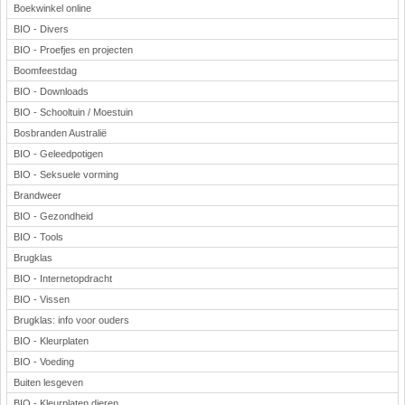
Boekwinkel online
BIO - Divers
BIO - Proefjes en projecten
Boomfeestdag
BIO - Downloads
BIO - Schooltuin / Moestuin
Bosbranden Australië
BIO - Geleedpotigen
BIO - Seksuele vorming
Brandweer
BIO - Gezondheid
BIO - Tools
Brugklas
BIO - Internetopdracht
BIO - Vissen
Brugklas: info voor ouders
BIO - Kleurplaten
BIO - Voeding
Buiten lesgeven
BIO - Kleurplaten dieren