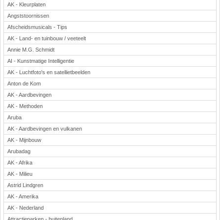
AK - Kleurplaten
Angststoornissen
Afscheidsmusicals - Tips
AK - Land- en tuinbouw / veeteelt
Annie M.G. Schmidt
AI - Kunstmatige Intelligentie
AK - Luchtfoto's en satellietbeelden
Anton de Kom
AK - Aardbevingen
AK - Methoden
Aruba
AK - Aardbevingen en vulkanen
AK - Mijnbouw
Arubadag
AK - Afrika
AK - Milieu
Astrid Lindgren
AK - Amerika
AK - Nederland
Attractieparken - buitenland