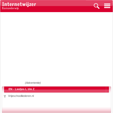
(Advertentie)
EN - Liedjes L t/m Z
Vrijeschoolliederen.nl