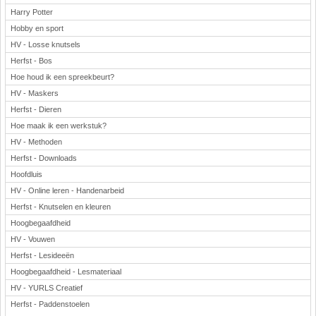
Harry Potter
Hobby en sport
HV - Losse knutsels
Herfst - Bos
Hoe houd ik een spreekbeurt?
HV - Maskers
Herfst - Dieren
Hoe maak ik een werkstuk?
HV - Methoden
Herfst - Downloads
Hoofdluis
HV - Online leren - Handenarbeid
Herfst - Knutselen en kleuren
Hoogbegaafdheid
HV - Vouwen
Herfst - Lesideeën
Hoogbegaafdheid - Lesmateriaal
HV - YURLS Creatief
Herfst - Paddenstoelen