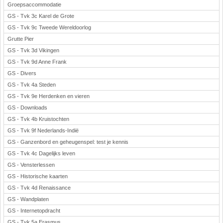
Groepsaccommodatie
GS - Tvk 3c Karel de Grote
GS - Tvk 9c Tweede Wereldoorlog
Grutte Pier
GS - Tvk 3d Vikingen
GS - Tvk 9d Anne Frank
GS - Divers
GS - Tvk 4a Steden
GS - Tvk 9e Herdenken en vieren
GS - Downloads
GS - Tvk 4b Kruistochten
GS - Tvk 9f Nederlands-Indië
GS - Ganzenbord en geheugenspel: test je kennis
GS - Tvk 4c Dagelijks leven
GS - Vensterlessen
GS - Historische kaarten
GS - Tvk 4d Renaissance
GS - Wandplaten
GS - Internetopdracht
GS - Tvk 5a Erasmus