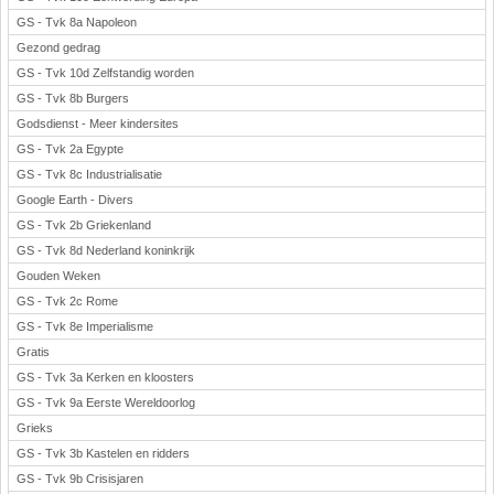
GS - Tvk 8a Napoleon
Gezond gedrag
GS - Tvk 10d Zelfstandig worden
GS - Tvk 8b Burgers
Godsdienst - Meer kindersites
GS - Tvk 2a Egypte
GS - Tvk 8c Industrialisatie
Google Earth - Divers
GS - Tvk 2b Griekenland
GS - Tvk 8d Nederland koninkrijk
Gouden Weken
GS - Tvk 2c Rome
GS - Tvk 8e Imperialisme
Gratis
GS - Tvk 3a Kerken en kloosters
GS - Tvk 9a Eerste Wereldoorlog
Grieks
GS - Tvk 3b Kastelen en ridders
GS - Tvk 9b Crisisjaren