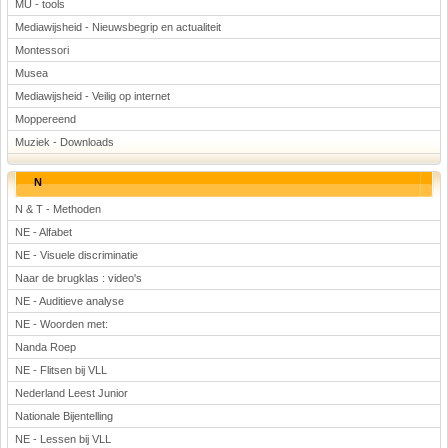
MU - tools
Mediawijsheid - Nieuwsbegrip en actualiteit
Montessori
Musea
Mediawijsheid - Veilig op internet
Moppereend
Muziek - Downloads
N
N & T - Methoden
NE - Alfabet
NE - Visuele discriminatie
Naar de brugklas : video's
NE - Auditieve analyse
NE - Woorden met:
Nanda Roep
NE - Flitsen bij VLL
Nederland Leest Junior
Nationale Bijentelling
NE - Lessen bij VLL