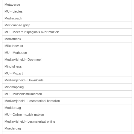
Metaverse
MU - Liedjes
Mediacoach
Mexicaanse griep
MU - Meer Yurlspagina's over muziek
Mediatheek
Milieubewust
MU - Methoden
Mediawijsheid - Doe mee!
Mindfulness
MU - Mozart
Mediawijsheid - Downloads
Mindmapping
MU - Muziekinstrumenten
Mediawijsheid - Lesmateriaal bestellen
Modderdag
MU - Online muziek maken
Mediawijsheid - Lesmateriaal online
Moederdag