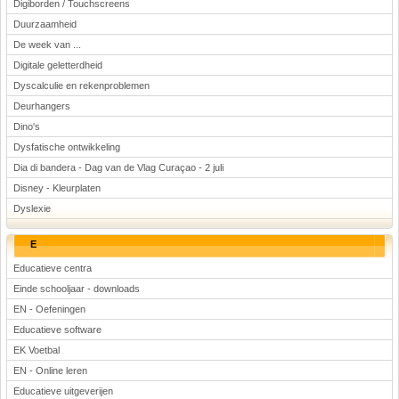
Digiborden / Touchscreens
Duurzaamheid
De week van ...
Digitale geletterdheid
Dyscalculie en rekenproblemen
Deurhangers
Dino's
Dysfatische ontwikkeling
Dia di bandera - Dag van de Vlag Curaçao - 2 juli
Disney - Kleurplaten
Dyslexie
E
Educatieve centra
Einde schooljaar - downloads
EN - Oefeningen
Educatieve software
EK Voetbal
EN - Online leren
Educatieve uitgeverijen