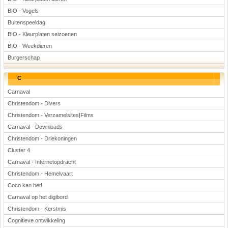
BIO - Vogels
Buitenspeeldag
BIO - Kleurplaten seizoenen
BIO - Weekdieren
Burgerschap
C
Carnaval
Christendom - Divers
Christendom - Verzamelsites|Films
Carnaval - Downloads
Christendom - Driekoningen
Cluster 4
Carnaval - Internetopdracht
Christendom - Hemelvaart
Coco kan het!
Carnaval op het digibord
Christendom - Kerstmis
Cognitieve ontwikkeling