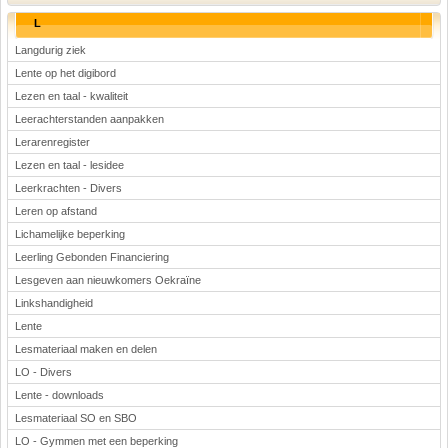
L
Langdurig ziek
Lente op het digibord
Lezen en taal - kwaliteit
Leerachterstanden aanpakken
Lerarenregister
Lezen en taal - lesidee
Leerkrachten - Divers
Leren op afstand
Lichamelijke beperking
Leerling Gebonden Financiering
Lesgeven aan nieuwkomers Oekraïne
Linkshandigheid
Lente
Lesmateriaal maken en delen
LO - Divers
Lente - downloads
Lesmateriaal SO en SBO
LO - Gymmen met een beperking