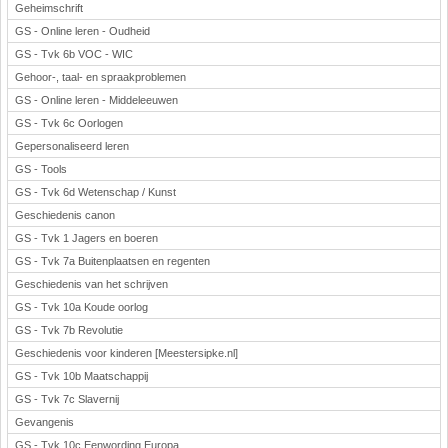
Geheimschrift
GS - Online leren - Oudheid
GS - Tvk 6b VOC - WIC
Gehoor-, taal- en spraakproblemen
GS - Online leren - Middeleeuwen
GS - Tvk 6c Oorlogen
Gepersonaliseerd leren
GS - Tools
GS - Tvk 6d Wetenschap / Kunst
Geschiedenis canon
GS - Tvk 1 Jagers en boeren
GS - Tvk 7a Buitenplaatsen en regenten
Geschiedenis van het schrijven
GS - Tvk 10a Koude oorlog
GS - Tvk 7b Revolutie
Geschiedenis voor kinderen [Meestersipke.nl]
GS - Tvk 10b Maatschappij
GS - Tvk 7c Slavernij
Gevangenis
GS - Tvk 10c Eenwording Europa