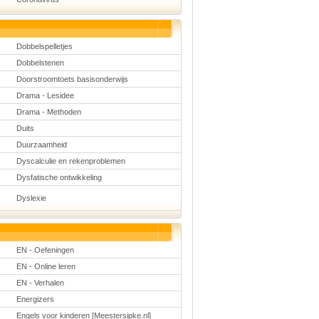
Dobbelspelletjes
Dobbelstenen
Doorstroomtoets basisonderwijs
Drama - Lesidee
Drama - Methoden
Duits
Duurzaamheid
Dyscalculie en rekenproblemen
Dysfatische ontwikkeling
Dyslexie
EN - Oefeningen
EN - Online leren
EN - Verhalen
Energizers
Engels voor kinderen [Meestersipke.nl]