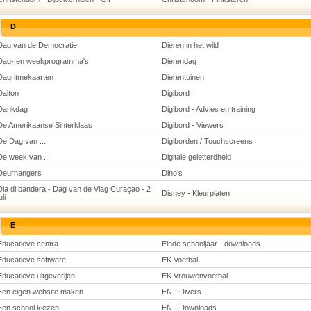
D
Dag van de Democratie
Dieren in het wild
Dag- en weekprogramma's
Dierendag
Dagritmekaarten
Dierentuinen
Dalton
Digibord
Dankdag
Digibord - Advies en training
De Amerikaanse Sinterklaas
Digibord - Viewers
De Dag van ...
Digiborden / Touchscreens
De week van ...
Digitale geletterdheid
Deurhangers
Dino's
Dia di bandera - Dag van de Vlag Curaçao - 2
Disney - Kleurplaten
uli
E
Educatieve centra
Einde schooljaar - downloads
Educatieve software
EK Voetbal
Educatieve uitgeverijen
EK Vrouwenvoetbal
Een eigen website maken
EN - Divers
Een school kiezen
EN - Downloads