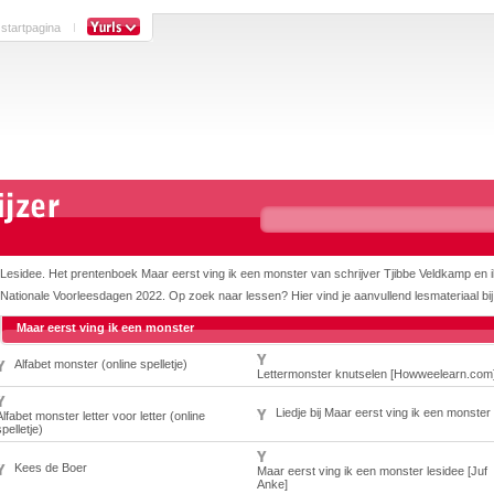
 startpagina
Lesidee. Het prentenboek Maar eerst ving ik een monster van schrijver Tjibbe Veldkamp en il
Nationale Voorleesdagen 2022. Op zoek naar lessen? Hier vind je aanvullend lesmateriaal bij
Maar eerst ving ik een monster
Alfabet monster (online spelletje)
Lettermonster knutselen [Howweelearn.com
Liedje bij Maar eerst ving ik een monster
Alfabet monster letter voor letter (online
spelletje)
Kees de Boer
Maar eerst ving ik een monster lesidee [Juf
Anke]