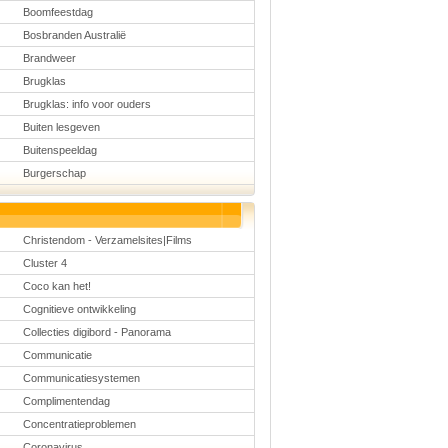
Boomfeestdag
Bosbranden Australië
Brandweer
Brugklas
Brugklas: info voor ouders
Buiten lesgeven
Buitenspeeldag
Burgerschap
Christendom - Verzamelsites|Films
Cluster 4
Coco kan het!
Cognitieve ontwikkeling
Collecties digibord - Panorama
Communicatie
Communicatiesystemen
Complimentendag
Concentratieproblemen
Coronavirus