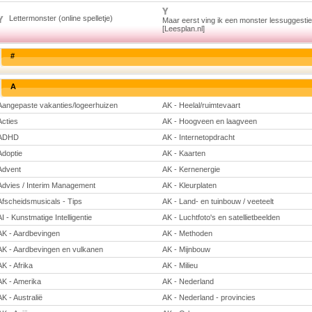
Lettermonster (online spelletje)
Maar eerst ving ik een monster lessuggesti
[Leesplan.nl]
#
A
Aangepaste vakanties/logeerhuizen
AK - Heelal/ruimtevaart
Acties
AK - Hoogveen en laagveen
ADHD
AK - Internetopdracht
Adoptie
AK - Kaarten
Advent
AK - Kernenergie
Advies / Interim Management
AK - Kleurplaten
Afscheidsmusicals - Tips
AK - Land- en tuinbouw / veeteelt
AI - Kunstmatige Intelligentie
AK - Luchtfoto's en satellietbeelden
AK - Aardbevingen
AK - Methoden
AK - Aardbevingen en vulkanen
AK - Mijnbouw
AK - Afrika
AK - Milieu
AK - Amerika
AK - Nederland
AK - Australië
AK - Nederland - provincies