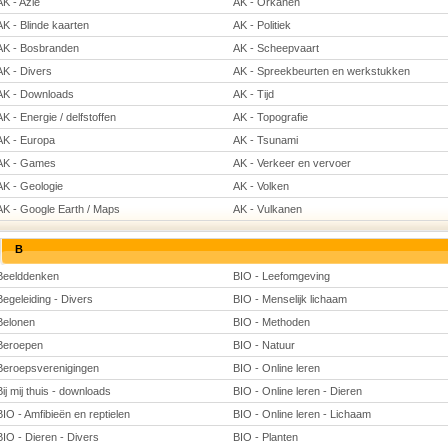
AK - Azië
AK - Orkanen
AK - Blinde kaarten
AK - Politiek
AK - Bosbranden
AK - Scheepvaart
AK - Divers
AK - Spreekbeurten en werkstukken
AK - Downloads
AK - Tijd
AK - Energie / delfstoffen
AK - Topografie
AK - Europa
AK - Tsunami
AK - Games
AK - Verkeer en vervoer
AK - Geologie
AK - Volken
AK - Google Earth / Maps
AK - Vulkanen
B
Beelddenken
BIO - Leefomgeving
Begeleiding - Divers
BIO - Menselijk lichaam
Belonen
BIO - Methoden
Beroepen
BIO - Natuur
Beroepsverenigingen
BIO - Online leren
Bij mij thuis - downloads
BIO - Online leren - Dieren
BIO - Amfibieën en reptielen
BIO - Online leren - Lichaam
BIO - Dieren - Divers
BIO - Planten