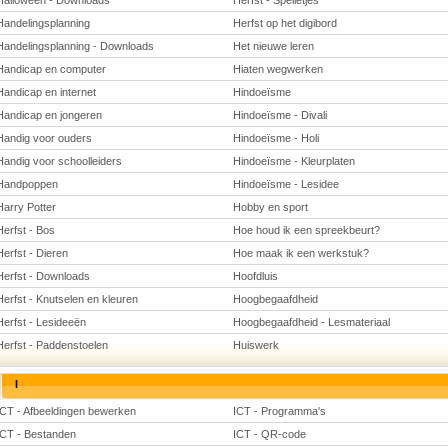
Halloween - Downloads
Herfst - Spelletjes
Handelingsplanning
Herfst op het digibord
Handelingsplanning - Downloads
Het nieuwe leren
Handicap en computer
Hiaten wegwerken
Handicap en internet
Hindoeïsme
Handicap en jongeren
Hindoeïsme - Divali
Handig voor ouders
Hindoeïsme - Holi
Handig voor schoolleiders
Hindoeïsme - Kleurplaten
Handpoppen
Hindoeïsme - Lesidee
Harry Potter
Hobby en sport
Herfst - Bos
Hoe houd ik een spreekbeurt?
Herfst - Dieren
Hoe maak ik een werkstuk?
Herfst - Downloads
Hoofdluis
Herfst - Knutselen en kleuren
Hoogbegaafdheid
Herfst - Lesideeën
Hoogbegaafdheid - Lesmateriaal
Herfst - Paddenstoelen
Huiswerk
I
ICT - Afbeeldingen bewerken
ICT - Programma's
ICT - Bestanden
ICT - QR-code