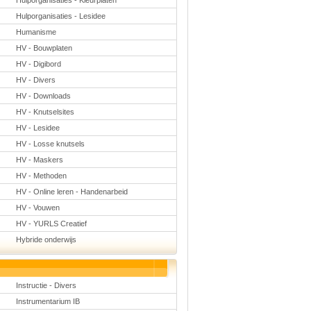
Hulporganisaties - Kleurplaten
Hulporganisaties - Lesidee
Humanisme
HV - Bouwplaten
HV - Digibord
HV - Divers
HV - Downloads
HV - Knutselsites
HV - Lesidee
HV - Losse knutsels
HV - Maskers
HV - Methoden
HV - Online leren - Handenarbeid
HV - Vouwen
HV - YURLS Creatief
Hybride onderwijs
Instructie - Divers
Instrumentarium IB