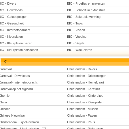
BIO - Divers
BIO - Proefjes en projecten
BIO - Downloads
BIO - Schooltuin / Moestuin
BIO - Geleedpotigen
BIO - Seksuele vorming
BIO - Gezondheid
BIO - Tools
BIO - Internetopdracht
BIO - Vissen
BIO - Kleurplaten
BIO - Voeding
BIO - Kleurplaten dieren
BIO - Vogels
BIO - Kleurplaten seizoenen
BIO - Weekdieren
C
Carnaval
Christendom - Divers
Carnaval - Downloads
Christendom - Driekoningen
Carnaval - Internetopdracht
Christendom - Hemelvaart
Carnaval op het digibord
Christendom - Kerstmis
Chemie
Christendom - Kindersites
China
Christendom - Kleurplaten
Chinees
Christendom - Muziek
Chinees Nieuwjaar
Christendom - Pasen
Christendom - Bijbelverhalen
Christendom - Paus
Christendom - Bijbelverhalen - OT
Christendom - Pinksteren