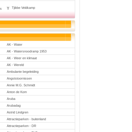
Taal en lezen
Techniek
Tjibbe Veldkamp
es
Verkeer
Onderwerpen
Afscheidsmusicals
2026
Apps en tablets
Carnaval
AK - Water
Downloads
basisonderwijs
AK - Watersnoodramp 1953
Herfst
AK - Weer en klimaat
IB
ICT
AK - Wereld
Internetopdrachten
Ambulante begeleiding
Kerstmis
Kinder-/Jeugdboeken
Angststoornissen
Kleurplaten
Annie M.G. Schmidt
Koningsdag
Lente
Anton de Kom
Methoden
Aruba
Onderbouw PO
Arubadag
Onderwijssystemen
Ouders
Astrid Lindgren
Pasen
Attractieparken - buitenland
Passend onderwijs
Rekenwerkbladen
Attractieparken - DR
Scheikunde