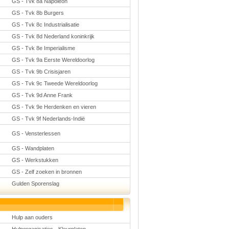
GS - Tvk 8a Napoleon
GS - Tvk 8b Burgers
GS - Tvk 8c Industrialisatie
GS - Tvk 8d Nederland koninkrijk
GS - Tvk 8e Imperialisme
GS - Tvk 9a Eerste Wereldoorlog
GS - Tvk 9b Crisisjaren
GS - Tvk 9c Tweede Wereldoorlog
GS - Tvk 9d Anne Frank
GS - Tvk 9e Herdenken en vieren
GS - Tvk 9f Nederlands-Indië
GS - Vensterlessen
GS - Wandplaten
GS - Werkstukken
GS - Zelf zoeken in bronnen
Gulden Sporenslag
Hulp aan ouders