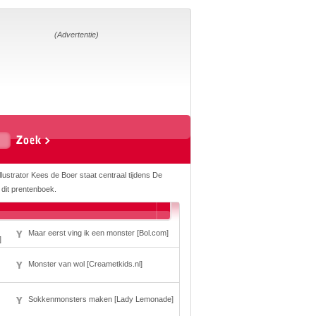
Home
Suggesties
Adverteren
(Advertentie)
Eigen
startpagina
Vakken
Aardrijkskunde
Biologie
Engels
Frans, Duits,
lustrator Kees de Boer staat centraal tijdens De
Chinees, Spaans
 dit prentenboek.
Geschiedenis
Handvaardigheid en
Tekenen
Kunst en Cultuur
Maar eerst ving ik een monster [Bol.com]
Levensbeschouwing
]
Lichamelijke
opvoeding
Monster van wol [Creametkids.nl]
Mediawijsheid
Muziek
Rekenen
Sokkenmonsters maken [Lady Lemonade]
Scheikunde
Schrijven