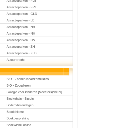
Attractieparken - FLE
Schoolmanagement
Schoolreis
Attractieparken - FRL
Sinterklaas
Attractieparken - GLD
Valentijn
Attractieparken - LB
Voetbal
Voorleesdagen
Attractieparken - NB
Winter
Attractieparken - NH
Zomer
Attractieparken - OV
Attractieparken - ZH
Attractieparken - ZLD
Auteursrecht
BIO - Zoeken in verzamelsites
BIO - Zoogdieren
Biologie voor kinderen [Meestersipke.nl]
Blockchain - Bitcoin
Bodemdierendagen
Boeddhisme
Boekbespreking
Boekwinkel online