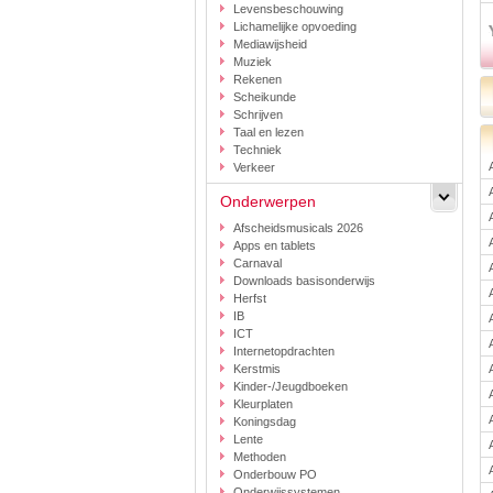
Levensbeschouwing
Lichamelijke opvoeding
Mediawijsheid
Muziek
Rekenen
Scheikunde
Schrijven
Taal en lezen
Techniek
Verkeer
Onderwerpen
Afscheidsmusicals 2026
Apps en tablets
Carnaval
Downloads basisonderwijs
Herfst
IB
ICT
Internetopdrachten
Kerstmis
Kinder-/Jeugdboeken
Kleurplaten
Koningsdag
Lente
Methoden
Onderbouw PO
Onderwijssystemen