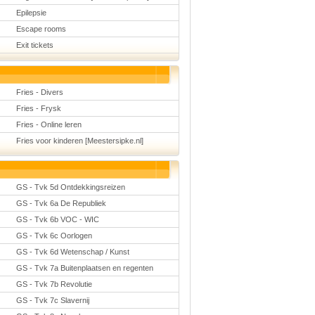
Epilepsie
Escape rooms
Exit tickets
Fries - Divers
Fries - Frysk
Fries - Online leren
Fries voor kinderen [Meestersipke.nl]
GS - Tvk 5d Ontdekkingsreizen
GS - Tvk 6a De Republiek
GS - Tvk 6b VOC - WIC
GS - Tvk 6c Oorlogen
GS - Tvk 6d Wetenschap / Kunst
GS - Tvk 7a Buitenplaatsen en regenten
GS - Tvk 7b Revolutie
GS - Tvk 7c Slavernij