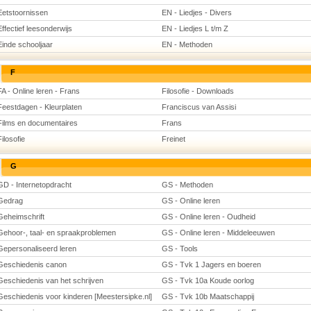
Eetstoornissen
EN - Liedjes - Divers
Effectief leesonderwijs
EN - Liedjes L t/m Z
Einde schooljaar
EN - Methoden
F
FA - Online leren - Frans
Filosofie - Downloads
Feestdagen - Kleurplaten
Franciscus van Assisi
Films en documentaires
Frans
Filosofie
Freinet
G
GD - Internetopdracht
GS - Methoden
Gedrag
GS - Online leren
Geheimschrift
GS - Online leren - Oudheid
Gehoor-, taal- en spraakproblemen
GS - Online leren - Middeleeuwen
Gepersonaliseerd leren
GS - Tools
Geschiedenis canon
GS - Tvk 1 Jagers en boeren
Geschiedenis van het schrijven
GS - Tvk 10a Koude oorlog
Geschiedenis voor kinderen [Meestersipke.nl]
GS - Tvk 10b Maatschappij