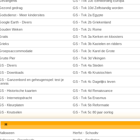
Gevangenis
GS - Tvk 10c Eenwording Europa
Gezond gedrag
GS - Tvk 10d Zelfstandig worden
Godsdienst - Meer kindersites
GS - Tvk 2a Egypte
Google Earth - Divers
GS - Tvk 2b Griekenland
Gouden Weken
GS - Tvk 2c Rome
Gratis
GS - Tvk 3a Kerken en kloosters
Grieks
GS - Tvk 3b Kastelen en ridders
Groepsaccommodatie
GS - Tvk 3c Karel de Grote
Grutte Pier
GS - Tvk 3d Vikingen
GS - Divers
GS - Tvk 4a Steden
GS - Downloads
GS - Tvk 4b Kruistochten
GS - Ganzenbord en geheugenspel: test je
GS - Tvk 4c Dagelijks leven
kennis
GS - Historische kaarten
GS - Tvk 4d Renaissance
GS - Internetopdracht
GS - Tvk 5a Erasmus
GS - Kleurplaten
GS - Tvk 5b Reformatie
GS - Knutselen
GS - Tvk 5c 80 jaar oorlog
H
Halloween
Herfst - Schooltv