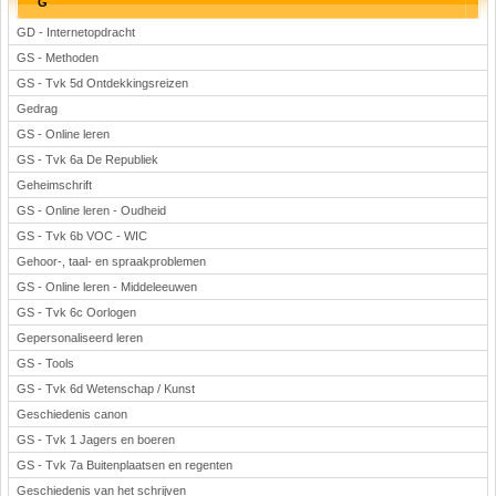
G
GD - Internetopdracht
GS - Methoden
GS - Tvk 5d Ontdekkingsreizen
Gedrag
GS - Online leren
GS - Tvk 6a De Republiek
Geheimschrift
GS - Online leren - Oudheid
GS - Tvk 6b VOC - WIC
Gehoor-, taal- en spraakproblemen
GS - Online leren - Middeleeuwen
GS - Tvk 6c Oorlogen
Gepersonaliseerd leren
GS - Tools
GS - Tvk 6d Wetenschap / Kunst
Geschiedenis canon
GS - Tvk 1 Jagers en boeren
GS - Tvk 7a Buitenplaatsen en regenten
Geschiedenis van het schrijven