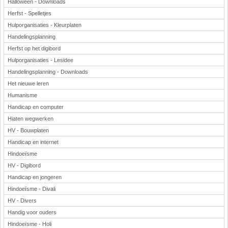
Halloween - Downloads
Herfst - Spelletjes
Hulporganisaties - Kleurplaten
Handelingsplanning
Herfst op het digibord
Hulporganisaties - Lesidee
Handelingsplanning - Downloads
Het nieuwe leren
Humanisme
Handicap en computer
Hiaten wegwerken
HV - Bouwplaten
Handicap en internet
Hindoeïsme
HV - Digibord
Handicap en jongeren
Hindoeïsme - Divali
HV - Divers
Handig voor ouders
Hindoeïsme - Holi