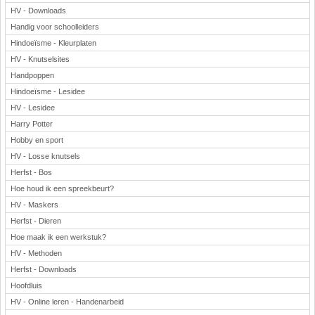
HV - Downloads
Handig voor schoolleiders
Hindoeïsme - Kleurplaten
HV - Knutselsites
Handpoppen
Hindoeïsme - Lesidee
HV - Lesidee
Harry Potter
Hobby en sport
HV - Losse knutsels
Herfst - Bos
Hoe houd ik een spreekbeurt?
HV - Maskers
Herfst - Dieren
Hoe maak ik een werkstuk?
HV - Methoden
Herfst - Downloads
Hoofdluis
HV - Online leren - Handenarbeid