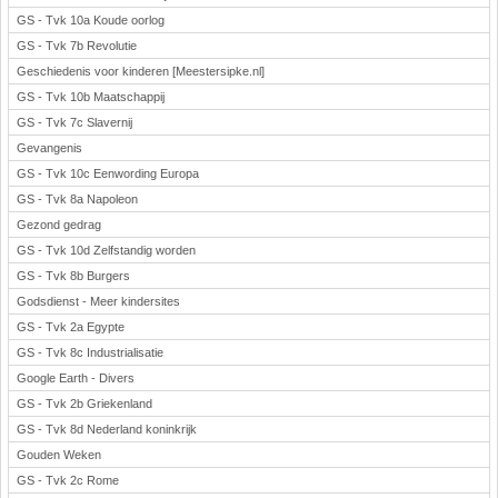
GS - Tvk 10a Koude oorlog
GS - Tvk 7b Revolutie
Geschiedenis voor kinderen [Meestersipke.nl]
GS - Tvk 10b Maatschappij
GS - Tvk 7c Slavernij
Gevangenis
GS - Tvk 10c Eenwording Europa
GS - Tvk 8a Napoleon
Gezond gedrag
GS - Tvk 10d Zelfstandig worden
GS - Tvk 8b Burgers
Godsdienst - Meer kindersites
GS - Tvk 2a Egypte
GS - Tvk 8c Industrialisatie
Google Earth - Divers
GS - Tvk 2b Griekenland
GS - Tvk 8d Nederland koninkrijk
Gouden Weken
GS - Tvk 2c Rome