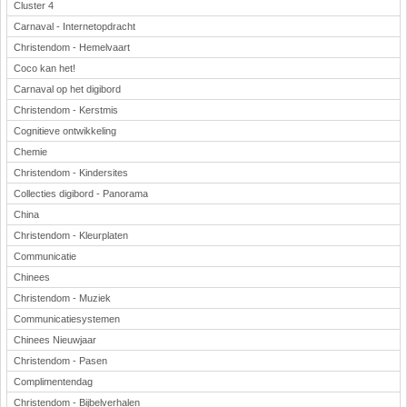
Cluster 4
Carnaval - Internetopdracht
Christendom - Hemelvaart
Coco kan het!
Carnaval op het digibord
Christendom - Kerstmis
Cognitieve ontwikkeling
Chemie
Christendom - Kindersites
Collecties digibord - Panorama
China
Christendom - Kleurplaten
Communicatie
Chinees
Christendom - Muziek
Communicatiesystemen
Chinees Nieuwjaar
Christendom - Pasen
Complimentendag
Christendom - Bijbelverhalen