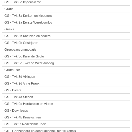
GS - Tvk 8e Imperialisme
Gratis
GS - Tvk 3a Kerken en kloosters
GS - Tvk 9a Eerste Wereldoorlog
Grieks
GS - Tvk 3b Kastelen en ridders
GS - Tvk 9b Crisisjaren
Groepsaccommodatie
GS - Tvk 3c Karel de Grote
GS - Tvk 9c Tweede Wereldoorlog
Grutte Pier
GS - Tvk 3d Vikingen
GS - Tvk 9d Anne Frank
GS - Divers
GS - Tvk 4a Steden
GS - Tvk 9e Herdenken en vieren
GS - Downloads
GS - Tvk 4b Kruistochten
GS - Tvk 9f Nederlands-Indië
GS - Ganzenbord en geheugenspel: test je kennis