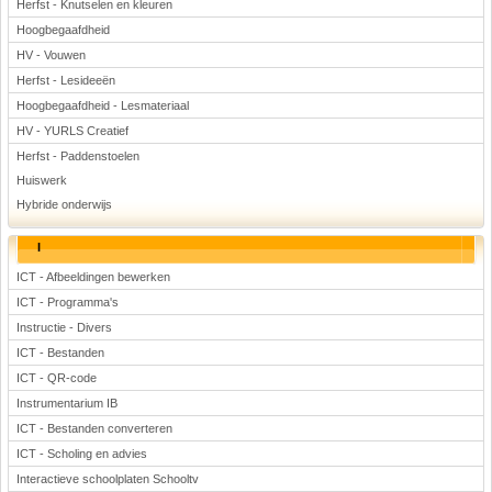
Herfst - Knutselen en kleuren
Hoogbegaafdheid
HV - Vouwen
Herfst - Lesideeën
Hoogbegaafdheid - Lesmateriaal
HV - YURLS Creatief
Herfst - Paddenstoelen
Huiswerk
Hybride onderwijs
I
ICT - Afbeeldingen bewerken
ICT - Programma's
Instructie - Divers
ICT - Bestanden
ICT - QR-code
Instrumentarium IB
ICT - Bestanden converteren
ICT - Scholing en advies
Interactieve schoolplaten Schooltv