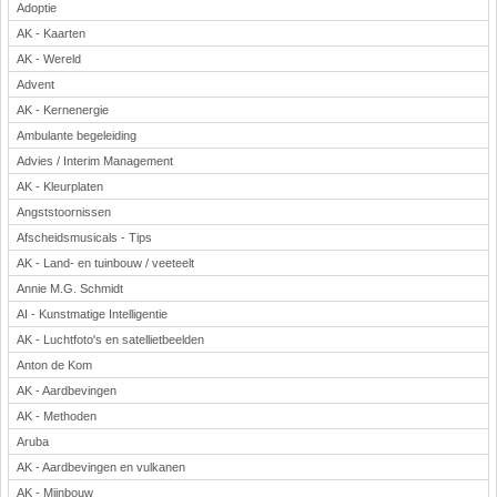
Adoptie
AK - Kaarten
AK - Wereld
Advent
AK - Kernenergie
Ambulante begeleiding
Advies / Interim Management
AK - Kleurplaten
Angststoornissen
Afscheidsmusicals - Tips
AK - Land- en tuinbouw / veeteelt
Annie M.G. Schmidt
AI - Kunstmatige Intelligentie
AK - Luchtfoto's en satellietbeelden
Anton de Kom
AK - Aardbevingen
AK - Methoden
Aruba
AK - Aardbevingen en vulkanen
AK - Mijnbouw