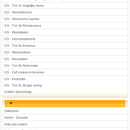
GS - Tvk 4c Dagelijks leven
GS - Vensterlessen
GS - Historische kaarten
GS - Tvk 4d Renaissance
GS - Wandplaten
GS - Internetopdracht
GS - Tvk 5a Erasmus
GS - Werkstukken
GS - Kleurplaten
GS - Tvk 5b Reformatie
GS - Zelf zoeken in bronnen
GS - Knutselen
GS - Tvk 5c 80 jaar oorlog
Gulden Sporenslag
H
Halloween
Herfst - Schooltv
Hulp aan ouders