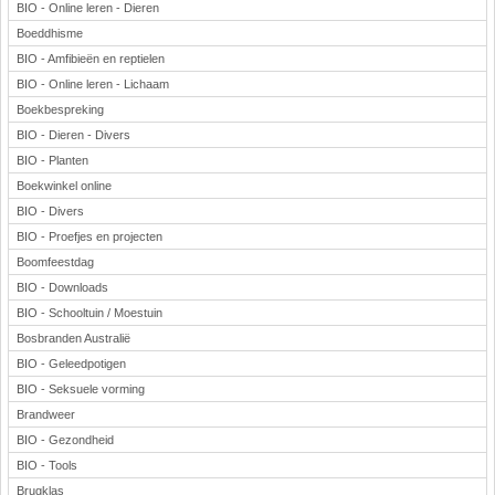
BIO - Online leren - Dieren
Boeddhisme
BIO - Amfibieën en reptielen
BIO - Online leren - Lichaam
Boekbespreking
BIO - Dieren - Divers
BIO - Planten
Boekwinkel online
BIO - Divers
BIO - Proefjes en projecten
Boomfeestdag
BIO - Downloads
BIO - Schooltuin / Moestuin
Bosbranden Australië
BIO - Geleedpotigen
BIO - Seksuele vorming
Brandweer
BIO - Gezondheid
BIO - Tools
Brugklas