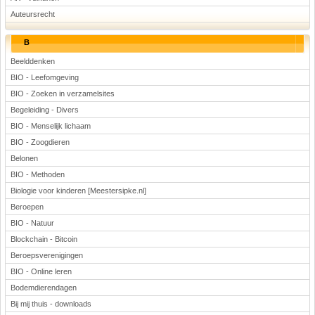
Auteursrecht
B
Beelddenken
BIO - Leefomgeving
BIO - Zoeken in verzamelsites
Begeleiding - Divers
BIO - Menselijk lichaam
BIO - Zoogdieren
Belonen
BIO - Methoden
Biologie voor kinderen [Meestersipke.nl]
Beroepen
BIO - Natuur
Blockchain - Bitcoin
Beroepsverenigingen
BIO - Online leren
Bodemdierendagen
Bij mij thuis - downloads