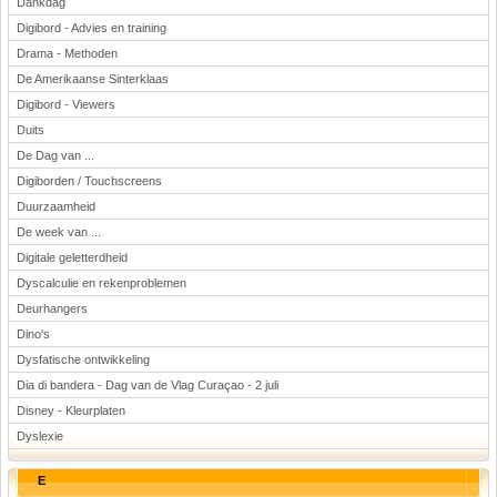
Dankdag
Digibord - Advies en training
Drama - Methoden
De Amerikaanse Sinterklaas
Digibord - Viewers
Duits
De Dag van ...
Digiborden / Touchscreens
Duurzaamheid
De week van ...
Digitale geletterdheid
Dyscalculie en rekenproblemen
Deurhangers
Dino's
Dysfatische ontwikkeling
Dia di bandera - Dag van de Vlag Curaçao - 2 juli
Disney - Kleurplaten
Dyslexie
E