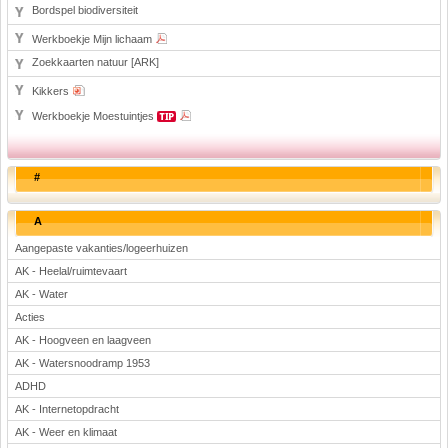
Bordspel biodiversiteit
Werkboekje Mijn lichaam
Zoekkaarten natuur [ARK]
Kikkers
Werkboekje Moestuintjes
#
A
Aangepaste vakanties/logeerhuizen
AK - Heelal/ruimtevaart
AK - Water
Acties
AK - Hoogveen en laagveen
AK - Watersnoodramp 1953
ADHD
AK - Internetopdracht
AK - Weer en klimaat