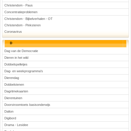
Christendom - Paus
Concentratieproblemen
Christendom - Bijbelverhalen - OT
Christendom - Pinksteren
Coronavirus
D
Dag van de Democratie
Dieren in het wild
Dobbelspelletjes
Dag- en weekprogramma's
Dierendag
Dobbelstenen
Dagritmekaarten
Dierentuinen
Doorstroomtoets basisonderwijs
Dalton
Digibord
Drama - Lesidee