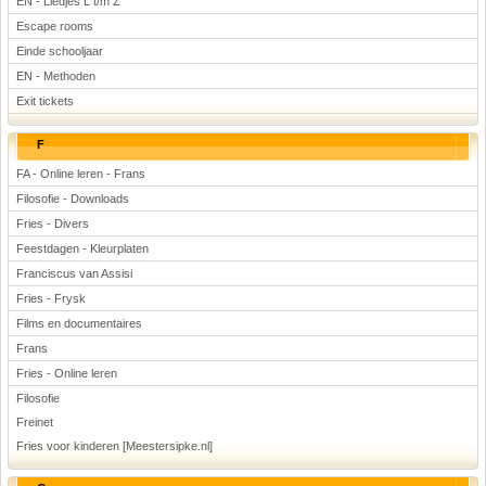
EN - Liedjes L t/m Z
Escape rooms
Einde schooljaar
EN - Methoden
Exit tickets
F
FA - Online leren - Frans
Filosofie - Downloads
Fries - Divers
Feestdagen - Kleurplaten
Franciscus van Assisi
Fries - Frysk
Films en documentaires
Frans
Fries - Online leren
Filosofie
Freinet
Fries voor kinderen [Meestersipke.nl]