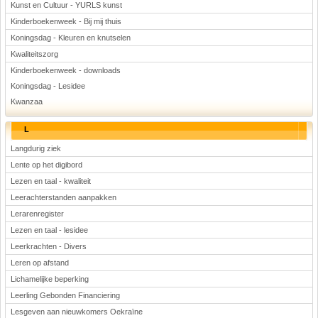
Kunst en Cultuur - YURLS kunst
Kinderboekenweek - Bij mij thuis
Koningsdag - Kleuren en knutselen
Kwaliteitszorg
Kinderboekenweek - downloads
Koningsdag - Lesidee
Kwanzaa
L
Langdurig ziek
Lente op het digibord
Lezen en taal - kwaliteit
Leerachterstanden aanpakken
Lerarenregister
Lezen en taal - lesidee
Leerkrachten - Divers
Leren op afstand
Lichamelijke beperking
Leerling Gebonden Financiering
Lesgeven aan nieuwkomers Oekraïne