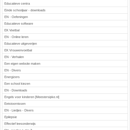
Educatieve centra
Einde schooljaar - downloads
EN - Oefeningen
Educatieve software
EK Voetbal
EN - Online leren
Educatieve uitgeverijen
EK Vrouwenvoetbal
EN - Verhalen
Een eigen website maken
EN - Divers
Energizers
Een school kiezen
EN - Downloads
Engels voor kinderen [Meestersipke.nl]
Eetstoornissen
EN - Liedjes - Divers
Epilepsie
Effectief leesonderwijs