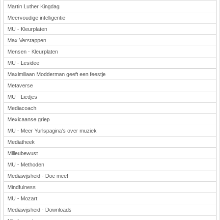
Martin Luther Kingdag
Meervoudige intelligentie
MU - Kleurplaten
Max Verstappen
Mensen - Kleurplaten
MU - Lesidee
Maximiliaan Modderman geeft een feestje
Metaverse
MU - Liedjes
Mediacoach
Mexicaanse griep
MU - Meer Yurlspagina's over muziek
Mediatheek
Milieubewust
MU - Methoden
Mediawijsheid - Doe mee!
Mindfulness
MU - Mozart
Mediawijsheid - Downloads