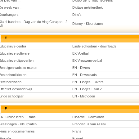
De Dag van ...
Digiborden / Touchscreens
De week van ...
Digitale geletterdheid
Deurhangers
Dino's
Dia di bandera - Dag van de Vlag Curaçao - 2
Disney - Kleurplaten
uli
E
Educatieve centra
Einde schooljaar - downloads
Educatieve software
EK Voetbal
Educatieve uitgeverijen
EK Vrouwenvoetbal
Een eigen website maken
EN - Divers
Een school kiezen
EN - Downloads
Eetstoornissen
EN - Liedjes - Divers
Effectief leesonderwijs
EN - Liedjes L t/m Z
Einde schooljaar
EN - Methoden
F
FA - Online leren - Frans
Filosofie - Downloads
Feestdagen - Kleurplaten
Franciscus van Assisi
Films en documentaires
Frans
Filosofie
Freinet