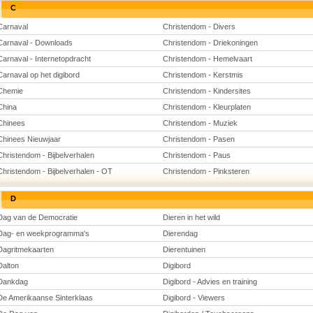
C
Carnaval
Christendom - Divers
Carnaval - Downloads
Christendom - Driekoningen
Carnaval - Internetopdracht
Christendom - Hemelvaart
Carnaval op het digibord
Christendom - Kerstmis
Chemie
Christendom - Kindersites
China
Christendom - Kleurplaten
Chinees
Christendom - Muziek
Chinees Nieuwjaar
Christendom - Pasen
Christendom - Bijbelverhalen
Christendom - Paus
Christendom - Bijbelverhalen - OT
Christendom - Pinksteren
D
Dag van de Democratie
Dieren in het wild
Dag- en weekprogramma's
Dierendag
Dagritmekaarten
Dierentuinen
Dalton
Digibord
Dankdag
Digibord - Advies en training
De Amerikaanse Sinterklaas
Digibord - Viewers