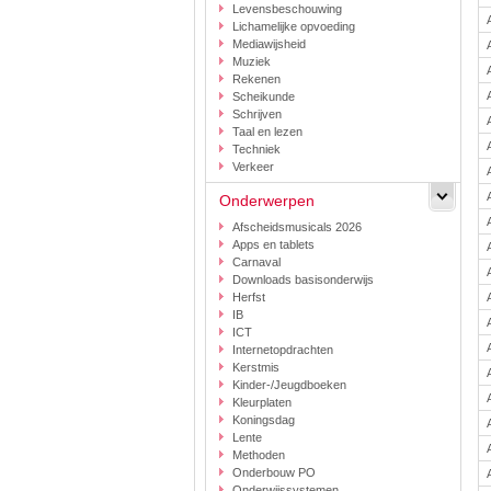
Levensbeschouwing
Lichamelijke opvoeding
Mediawijsheid
Muziek
Rekenen
Scheikunde
Schrijven
Taal en lezen
Techniek
Verkeer
Onderwerpen
Afscheidsmusicals 2026
Apps en tablets
Carnaval
Downloads basisonderwijs
Herfst
IB
ICT
Internetopdrachten
Kerstmis
Kinder-/Jeugdboeken
Kleurplaten
Koningsdag
Lente
Methoden
Onderbouw PO
Onderwijssystemen