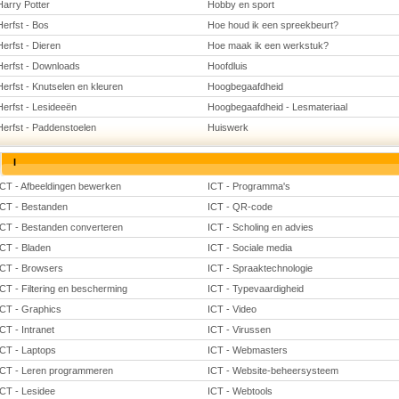
Harry Potter
Hobby en sport
Herfst - Bos
Hoe houd ik een spreekbeurt?
Herfst - Dieren
Hoe maak ik een werkstuk?
Herfst - Downloads
Hoofdluis
Herfst - Knutselen en kleuren
Hoogbegaafdheid
Herfst - Lesideeën
Hoogbegaafdheid - Lesmateriaal
Herfst - Paddenstoelen
Huiswerk
I
ICT - Afbeeldingen bewerken
ICT - Programma's
ICT - Bestanden
ICT - QR-code
ICT - Bestanden converteren
ICT - Scholing en advies
ICT - Bladen
ICT - Sociale media
ICT - Browsers
ICT - Spraaktechnologie
ICT - Filtering en bescherming
ICT - Typevaardigheid
ICT - Graphics
ICT - Video
ICT - Intranet
ICT - Virussen
ICT - Laptops
ICT - Webmasters
ICT - Leren programmeren
ICT - Website-beheersysteem
ICT - Lesidee
ICT - Webtools