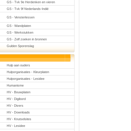
GS - Tvk 9e Herdenken en vieren
GS - Tvk 9f Nederlands-Indië
GS - Vensterlessen
GS - Wandplaten
GS - Werkstukken
GS - Zelf zoeken in bronnen
Gulden Sporenslag
Hulp aan ouders
Hulporganisaties - Kleurplaten
Hulporganisaties - Lesidee
Humanisme
HV - Bouwplaten
HV - Digibord
HV - Divers
HV - Downloads
HV - Knutselsites
HV - Lesidee