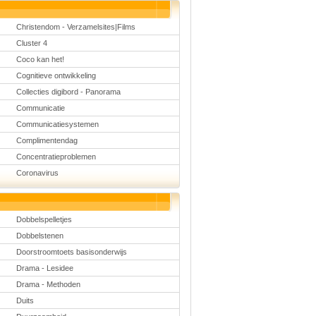
Christendom - Verzamelsites|Films
Cluster 4
Coco kan het!
Cognitieve ontwikkeling
Collecties digibord - Panorama
Communicatie
Communicatiesystemen
Complimentendag
Concentratieproblemen
Coronavirus
Dobbelspelletjes
Dobbelstenen
Doorstroomtoets basisonderwijs
Drama - Lesidee
Drama - Methoden
Duits