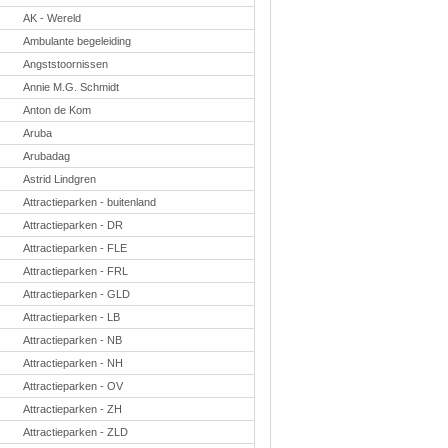
Taal en lezen
AK - Wereld
Techniek
Verkeer
Ambulante begeleiding
Angststoornissen
Onderwerpen
Annie M.G. Schmidt
Afscheidsmusicals
2026
Anton de Kom
Apps en tablets
Aruba
Carnaval
Downloads
Arubadag
basisonderwijs
Astrid Lindgren
Herfst
IB
Attractieparken - buitenland
ICT
Attractieparken - DR
Internetopdrachten
Kerstmis
Attractieparken - FLE
Kinder-/Jeugdboeken
Attractieparken - FRL
Kleurplaten
Attractieparken - GLD
Koningsdag
Lente
Attractieparken - LB
Methoden
Attractieparken - NB
Onderbouw PO
Onderwijssystemen
Attractieparken - NH
Ouders
Attractieparken - OV
Pasen
Passend onderwijs
Attractieparken - ZH
Rekenwerkbladen
Attractieparken - ZLD
Scheikunde