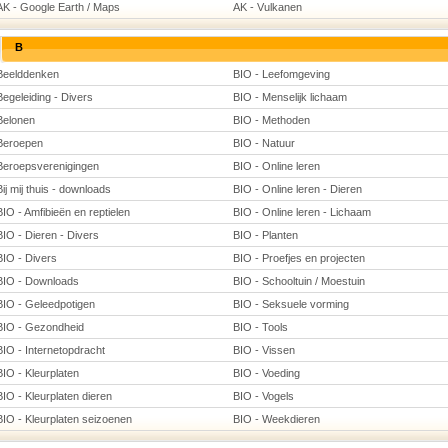
AK - Google Earth / Maps
AK - Vulkanen
B
Beelddenken
BIO - Leefomgeving
Begeleiding - Divers
BIO - Menselijk lichaam
Belonen
BIO - Methoden
Beroepen
BIO - Natuur
Beroepsverenigingen
BIO - Online leren
Bij mij thuis - downloads
BIO - Online leren - Dieren
BIO - Amfibieën en reptielen
BIO - Online leren - Lichaam
BIO - Dieren - Divers
BIO - Planten
BIO - Divers
BIO - Proefjes en projecten
BIO - Downloads
BIO - Schooltuin / Moestuin
BIO - Geleedpotigen
BIO - Seksuele vorming
BIO - Gezondheid
BIO - Tools
BIO - Internetopdracht
BIO - Vissen
BIO - Kleurplaten
BIO - Voeding
BIO - Kleurplaten dieren
BIO - Vogels
BIO - Kleurplaten seizoenen
BIO - Weekdieren