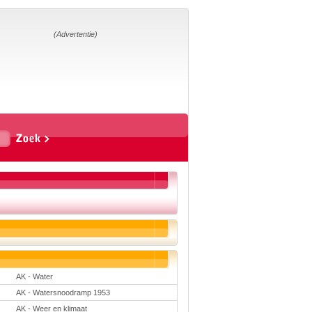
Home
Suggesties
Adverteren
(Advertentie)
Eigen
startpagina
Vakken
Aardrijkskunde
Biologie
Engels
Frans, Duits,
Chinees, Spaans
Geschiedenis
Handvaardigheid en
Tekenen
Kunst en Cultuur
Levensbeschouwing
Lichamelijke
opvoeding
Mediawijsheid
Muziek
AK - Water
Rekenen
AK - Watersnoodramp 1953
Scheikunde
Schrijven
AK - Weer en klimaat