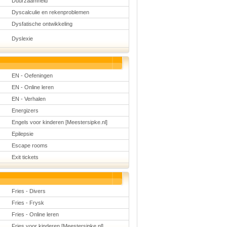
Duurzaamheid
Dyscalculie en rekenproblemen
Dysfatische ontwikkeling
Dyslexie
EN - Oefeningen
EN - Online leren
EN - Verhalen
Energizers
Engels voor kinderen [Meestersipke.nl]
Epilepsie
Escape rooms
Exit tickets
Fries - Divers
Fries - Frysk
Fries - Online leren
Fries voor kinderen [Meestersipke.nl]