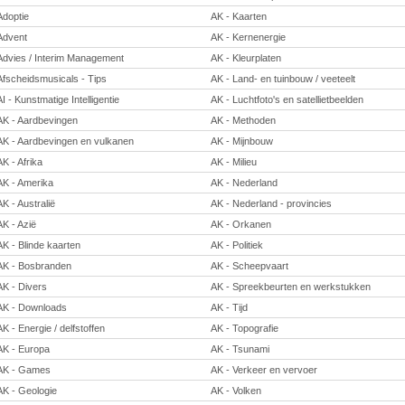
Adoptie
AK - Kaarten
Advent
AK - Kernenergie
Advies / Interim Management
AK - Kleurplaten
Afscheidsmusicals - Tips
AK - Land- en tuinbouw / veeteelt
AI - Kunstmatige Intelligentie
AK - Luchtfoto's en satellietbeelden
AK - Aardbevingen
AK - Methoden
AK - Aardbevingen en vulkanen
AK - Mijnbouw
AK - Afrika
AK - Milieu
AK - Amerika
AK - Nederland
AK - Australië
AK - Nederland - provincies
AK - Azië
AK - Orkanen
AK - Blinde kaarten
AK - Politiek
AK - Bosbranden
AK - Scheepvaart
AK - Divers
AK - Spreekbeurten en werkstukken
AK - Downloads
AK - Tijd
AK - Energie / delfstoffen
AK - Topografie
AK - Europa
AK - Tsunami
AK - Games
AK - Verkeer en vervoer
AK - Geologie
AK - Volken