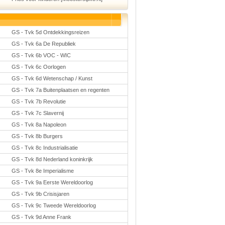
GS - Tvk 5d Ontdekkingsreizen
GS - Tvk 6a De Republiek
GS - Tvk 6b VOC - WIC
GS - Tvk 6c Oorlogen
GS - Tvk 6d Wetenschap / Kunst
GS - Tvk 7a Buitenplaatsen en regenten
GS - Tvk 7b Revolutie
GS - Tvk 7c Slavernij
GS - Tvk 8a Napoleon
GS - Tvk 8b Burgers
GS - Tvk 8c Industrialisatie
GS - Tvk 8d Nederland koninkrijk
GS - Tvk 8e Imperialisme
GS - Tvk 9a Eerste Wereldoorlog
GS - Tvk 9b Crisisjaren
GS - Tvk 9c Tweede Wereldoorlog
GS - Tvk 9d Anne Frank