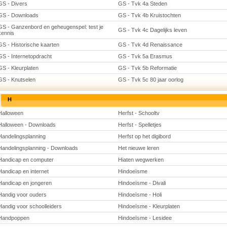
GS - Divers
GS - Tvk 4a Steden
GS - Downloads
GS - Tvk 4b Kruistochten
GS - Ganzenbord en geheugenspel: test je
GS - Tvk 4c Dagelijks leven
kennis
GS - Historische kaarten
GS - Tvk 4d Renaissance
GS - Internetopdracht
GS - Tvk 5a Erasmus
GS - Kleurplaten
GS - Tvk 5b Reformatie
GS - Knutselen
GS - Tvk 5c 80 jaar oorlog
H
Halloween
Herfst - Schooltv
Halloween - Downloads
Herfst - Spelletjes
Handelingsplanning
Herfst op het digibord
Handelingsplanning - Downloads
Het nieuwe leren
Handicap en computer
Hiaten wegwerken
Handicap en internet
Hindoeïsme
Handicap en jongeren
Hindoeïsme - Divali
Handig voor ouders
Hindoeïsme - Holi
Handig voor schoolleiders
Hindoeïsme - Kleurplaten
Handpoppen
Hindoeïsme - Lesidee