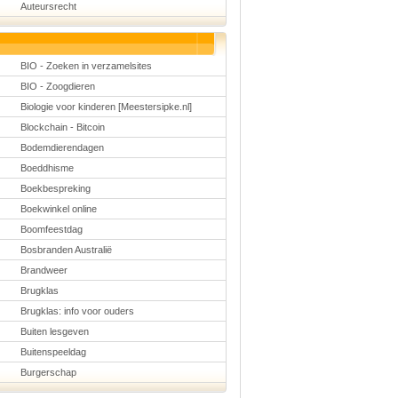
Auteursrecht
Schoolmanagement
Schoolreis
Sinterklaas
Valentijn
Voetbal
BIO - Zoeken in verzamelsites
Voorleesdagen
BIO - Zoogdieren
Winter
Zomer
Biologie voor kinderen [Meestersipke.nl]
Blockchain - Bitcoin
Bodemdierendagen
Boeddhisme
Boekbespreking
Boekwinkel online
Boomfeestdag
Bosbranden Australië
Brandweer
Brugklas
Brugklas: info voor ouders
Buiten lesgeven
Buitenspeeldag
Burgerschap