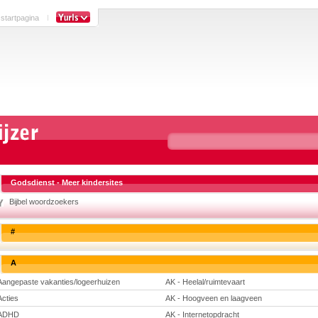
 startpagina
Godsdienst - Meer kindersites
Bijbel woordzoekers
#
A
Aangepaste vakanties/logeerhuizen
AK - Heelal/ruimtevaart
Acties
AK - Hoogveen en laagveen
ADHD
AK - Internetopdracht