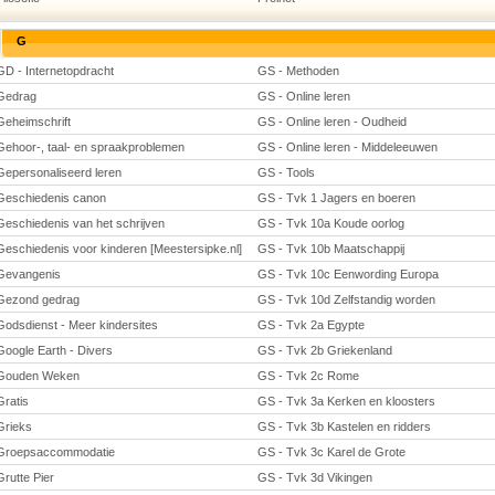
G
GD - Internetopdracht
GS - Methoden
Gedrag
GS - Online leren
Geheimschrift
GS - Online leren - Oudheid
Gehoor-, taal- en spraakproblemen
GS - Online leren - Middeleeuwen
Gepersonaliseerd leren
GS - Tools
Geschiedenis canon
GS - Tvk 1 Jagers en boeren
Geschiedenis van het schrijven
GS - Tvk 10a Koude oorlog
Geschiedenis voor kinderen [Meestersipke.nl]
GS - Tvk 10b Maatschappij
Gevangenis
GS - Tvk 10c Eenwording Europa
Gezond gedrag
GS - Tvk 10d Zelfstandig worden
Godsdienst - Meer kindersites
GS - Tvk 2a Egypte
Google Earth - Divers
GS - Tvk 2b Griekenland
Gouden Weken
GS - Tvk 2c Rome
Gratis
GS - Tvk 3a Kerken en kloosters
Grieks
GS - Tvk 3b Kastelen en ridders
Groepsaccommodatie
GS - Tvk 3c Karel de Grote
Grutte Pier
GS - Tvk 3d Vikingen