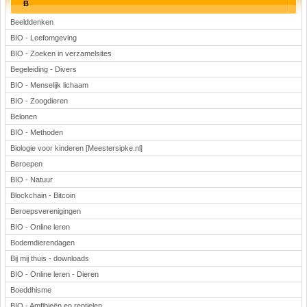
B
Beelddenken
BIO - Leefomgeving
BIO - Zoeken in verzamelsites
Begeleiding - Divers
BIO - Menselijk lichaam
BIO - Zoogdieren
Belonen
BIO - Methoden
Biologie voor kinderen [Meestersipke.nl]
Beroepen
BIO - Natuur
Blockchain - Bitcoin
Beroepsverenigingen
BIO - Online leren
Bodemdierendagen
Bij mij thuis - downloads
BIO - Online leren - Dieren
Boeddhisme
BIO - Amfibieën en reptielen