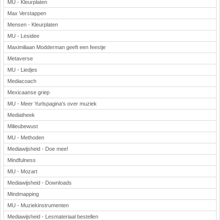
MU - Kleurplaten
Max Verstappen
Mensen - Kleurplaten
MU - Lesidee
Maximiliaan Modderman geeft een feestje
Metaverse
MU - Liedjes
Mediacoach
Mexicaanse griep
MU - Meer Yurlspagina's over muziek
Mediatheek
Milieubewust
MU - Methoden
Mediawijsheid - Doe mee!
Mindfulness
MU - Mozart
Mediawijsheid - Downloads
Mindmapping
MU - Muziekinstrumenten
Mediawijsheid - Lesmateriaal bestellen