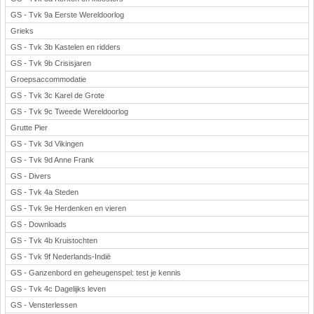
GS - Tvk 9a Eerste Wereldoorlog
Grieks
GS - Tvk 3b Kastelen en ridders
GS - Tvk 9b Crisisjaren
Groepsaccommodatie
GS - Tvk 3c Karel de Grote
GS - Tvk 9c Tweede Wereldoorlog
Grutte Pier
GS - Tvk 3d Vikingen
GS - Tvk 9d Anne Frank
GS - Divers
GS - Tvk 4a Steden
GS - Tvk 9e Herdenken en vieren
GS - Downloads
GS - Tvk 4b Kruistochten
GS - Tvk 9f Nederlands-Indië
GS - Ganzenbord en geheugenspel: test je kennis
GS - Tvk 4c Dagelijks leven
GS - Vensterlessen