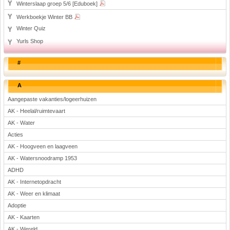
Winterslaap groep 5/6 [Eduboek]
Werkboekje Winter BB
Winter Quiz
Yurls Shop
#
A
Aangepaste vakanties/logeerhuizen
AK - Heelal/ruimtevaart
AK - Water
Acties
AK - Hoogveen en laagveen
AK - Watersnoodramp 1953
ADHD
AK - Internetopdracht
AK - Weer en klimaat
Adoptie
AK - Kaarten
AK - Wereld