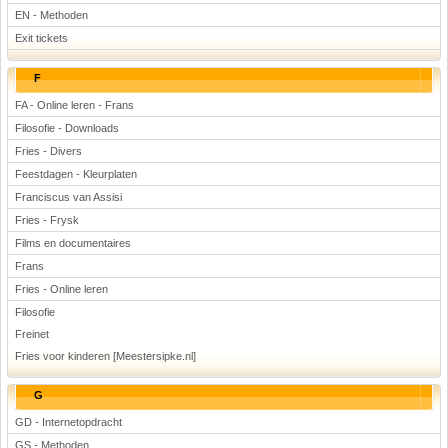
EN - Methoden
Exit tickets
F
FA - Online leren - Frans
Filosofie - Downloads
Fries - Divers
Feestdagen - Kleurplaten
Franciscus van Assisi
Fries - Frysk
Films en documentaires
Frans
Fries - Online leren
Filosofie
Freinet
Fries voor kinderen [Meestersipke.nl]
G
GD - Internetopdracht
GS - Methoden