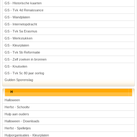
GS - Historische kaarten
GS - Tvk 4d Renaissance
GS - Wandplaten
GS - Internetopdracht
GS - Tvk 5a Erasmus
GS - Werkstukken
GS - Kleurplaten
GS - Tvk 5b Reformatie
GS - Zelf zoeken in bronnen
GS - Knutselen
GS - Tvk 5c 80 jaar oorlog
Gulden Sporenslag
H
Halloween
Herfst - Schooltv
Hulp aan ouders
Halloween - Downloads
Herfst - Spelletjes
Hulporganisaties - Kleurplaten