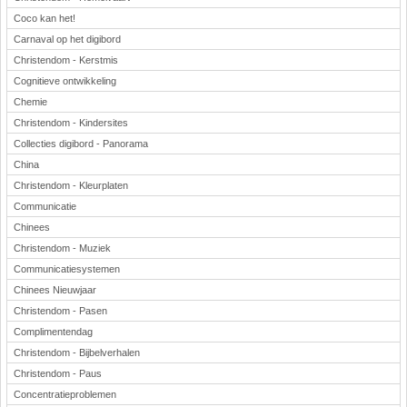
Coco kan het!
Carnaval op het digibord
Christendom - Kerstmis
Cognitieve ontwikkeling
Chemie
Christendom - Kindersites
Collecties digibord - Panorama
China
Christendom - Kleurplaten
Communicatie
Chinees
Christendom - Muziek
Communicatiesystemen
Chinees Nieuwjaar
Christendom - Pasen
Complimentendag
Christendom - Bijbelverhalen
Christendom - Paus
Concentratieproblemen