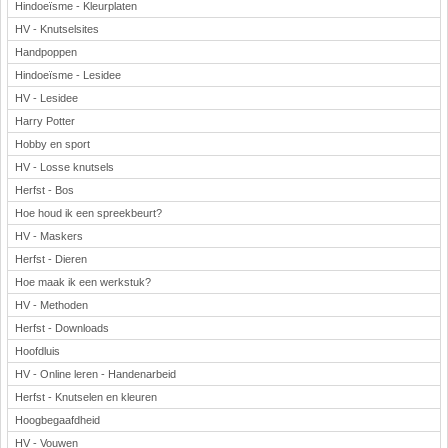
Hindoeïsme - Kleurplaten
HV - Knutselsites
Handpoppen
Hindoeïsme - Lesidee
HV - Lesidee
Harry Potter
Hobby en sport
HV - Losse knutsels
Herfst - Bos
Hoe houd ik een spreekbeurt?
HV - Maskers
Herfst - Dieren
Hoe maak ik een werkstuk?
HV - Methoden
Herfst - Downloads
Hoofdluis
HV - Online leren - Handenarbeid
Herfst - Knutselen en kleuren
Hoogbegaafdheid
HV - Vouwen