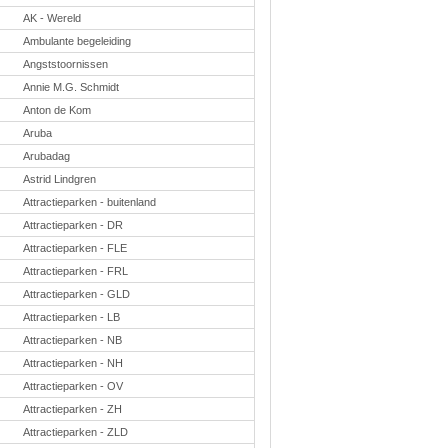
Taal en lezen
AK - Wereld
Techniek
Verkeer
Ambulante begeleiding
Angststoornissen
Onderwerpen
Annie M.G. Schmidt
Afscheidsmusicals
2026
Anton de Kom
Apps en tablets
Aruba
Carnaval
Downloads
Arubadag
basisonderwijs
Astrid Lindgren
Herfst
IB
Attractieparken - buitenland
ICT
Attractieparken - DR
Internetopdrachten
Kerstmis
Attractieparken - FLE
Kinder-/Jeugdboeken
Attractieparken - FRL
Kleurplaten
Attractieparken - GLD
Koningsdag
Lente
Attractieparken - LB
Methoden
Attractieparken - NB
Onderbouw PO
Onderwijssystemen
Attractieparken - NH
Ouders
Attractieparken - OV
Pasen
Passend onderwijs
Attractieparken - ZH
Rekenwerkbladen
Attractieparken - ZLD
Scheikunde