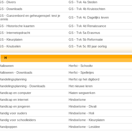
GS - Divers
GS - Tvk 4a Steden
GS - Downloads
GS - Tvk 4b Kruistochten
GS - Ganzenbord en geheugenspel: test je
GS - Tvk 4c Dagelijks leven
kennis
GS - Historische kaarten
GS - Tvk 4d Renaissance
GS - Internetopdracht
GS - Tvk 5a Erasmus
GS - Kleurplaten
GS - Tvk 5b Reformatie
GS - Knutselen
GS - Tvk 5c 80 jaar oorlog
H
Halloween
Herfst - Schooltv
Halloween - Downloads
Herfst - Spelletjes
Handelingsplanning
Herfst op het digibord
Handelingsplanning - Downloads
Het nieuwe leren
Handicap en computer
Hiaten wegwerken
Handicap en internet
Hindoeïsme
Handicap en jongeren
Hindoeïsme - Divali
Handig voor ouders
Hindoeïsme - Holi
Handig voor schoolleiders
Hindoeïsme - Kleurplaten
Handpoppen
Hindoeïsme - Lesidee