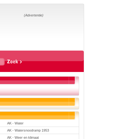
Home
Suggesties
Adverteren
(Advertentie)
Eigen
startpagina
Vakken
Aardrijkskunde
Biologie
Engels
Frans, Duits,
Chinees, Spaans
Geschiedenis
Handvaardigheid en
Tekenen
Kunst en Cultuur
Levensbeschouwing
Lichamelijke
opvoeding
Mediawijsheid
Muziek
AK - Water
Rekenen
AK - Watersnoodramp 1953
Scheikunde
Schrijven
AK - Weer en klimaat