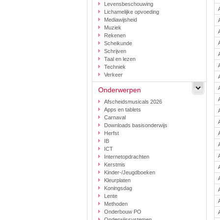
Levensbeschouwing
Lichamelijke opvoeding
Mediawijsheid
Muziek
Rekenen
Scheikunde
Schrijven
Taal en lezen
Techniek
Verkeer
Onderwerpen
Afscheidsmusicals 2026
Apps en tablets
Carnaval
Downloads basisonderwijs
Herfst
IB
ICT
Internetopdrachten
Kerstmis
Kinder-/Jeugdboeken
Kleurplaten
Koningsdag
Lente
Methoden
Onderbouw PO
Onderwijssystemen