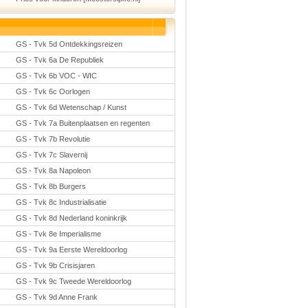
GS - Tvk 5d Ontdekkingsreizen
GS - Tvk 6a De Republiek
GS - Tvk 6b VOC - WIC
GS - Tvk 6c Oorlogen
GS - Tvk 6d Wetenschap / Kunst
GS - Tvk 7a Buitenplaatsen en regenten
GS - Tvk 7b Revolutie
GS - Tvk 7c Slavernij
GS - Tvk 8a Napoleon
GS - Tvk 8b Burgers
GS - Tvk 8c Industrialisatie
GS - Tvk 8d Nederland koninkrijk
GS - Tvk 8e Imperialisme
GS - Tvk 9a Eerste Wereldoorlog
GS - Tvk 9b Crisisjaren
GS - Tvk 9c Tweede Wereldoorlog
GS - Tvk 9d Anne Frank