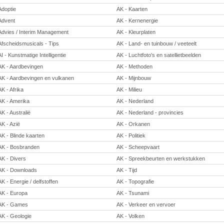
Adoptie
AK - Kaarten
Advent
AK - Kernenergie
Advies / Interim Management
AK - Kleurplaten
Afscheidsmusicals - Tips
AK - Land- en tuinbouw / veeteelt
AI - Kunstmatige Intelligentie
AK - Luchtfoto's en satellietbeelden
AK - Aardbevingen
AK - Methoden
AK - Aardbevingen en vulkanen
AK - Mijnbouw
AK - Afrika
AK - Milieu
AK - Amerika
AK - Nederland
AK - Australië
AK - Nederland - provincies
AK - Azië
AK - Orkanen
AK - Blinde kaarten
AK - Politiek
AK - Bosbranden
AK - Scheepvaart
AK - Divers
AK - Spreekbeurten en werkstukken
AK - Downloads
AK - Tijd
AK - Energie / delfstoffen
AK - Topografie
AK - Europa
AK - Tsunami
AK - Games
AK - Verkeer en vervoer
AK - Geologie
AK - Volken