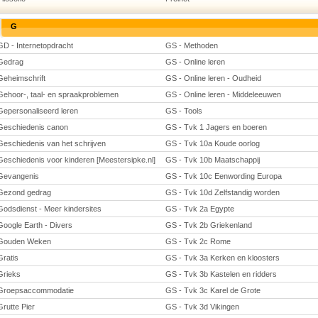
G
GD - Internetopdracht
GS - Methoden
Gedrag
GS - Online leren
Geheimschrift
GS - Online leren - Oudheid
Gehoor-, taal- en spraakproblemen
GS - Online leren - Middeleeuwen
Gepersonaliseerd leren
GS - Tools
Geschiedenis canon
GS - Tvk 1 Jagers en boeren
Geschiedenis van het schrijven
GS - Tvk 10a Koude oorlog
Geschiedenis voor kinderen [Meestersipke.nl]
GS - Tvk 10b Maatschappij
Gevangenis
GS - Tvk 10c Eenwording Europa
Gezond gedrag
GS - Tvk 10d Zelfstandig worden
Godsdienst - Meer kindersites
GS - Tvk 2a Egypte
Google Earth - Divers
GS - Tvk 2b Griekenland
Gouden Weken
GS - Tvk 2c Rome
Gratis
GS - Tvk 3a Kerken en kloosters
Grieks
GS - Tvk 3b Kastelen en ridders
Groepsaccommodatie
GS - Tvk 3c Karel de Grote
Grutte Pier
GS - Tvk 3d Vikingen