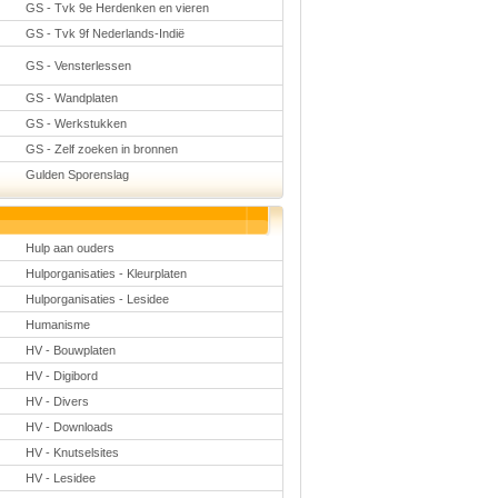
GS - Tvk 9e Herdenken en vieren
GS - Tvk 9f Nederlands-Indië
GS - Vensterlessen
GS - Wandplaten
GS - Werkstukken
GS - Zelf zoeken in bronnen
Gulden Sporenslag
Hulp aan ouders
Hulporganisaties - Kleurplaten
Hulporganisaties - Lesidee
Humanisme
HV - Bouwplaten
HV - Digibord
HV - Divers
HV - Downloads
HV - Knutselsites
HV - Lesidee