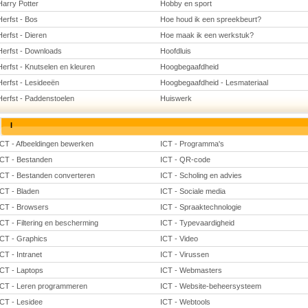
Harry Potter
Hobby en sport
Herfst - Bos
Hoe houd ik een spreekbeurt?
Herfst - Dieren
Hoe maak ik een werkstuk?
Herfst - Downloads
Hoofdluis
Herfst - Knutselen en kleuren
Hoogbegaafdheid
Herfst - Lesideeën
Hoogbegaafdheid - Lesmateriaal
Herfst - Paddenstoelen
Huiswerk
I
ICT - Afbeeldingen bewerken
ICT - Programma's
ICT - Bestanden
ICT - QR-code
ICT - Bestanden converteren
ICT - Scholing en advies
ICT - Bladen
ICT - Sociale media
ICT - Browsers
ICT - Spraaktechnologie
ICT - Filtering en bescherming
ICT - Typevaardigheid
ICT - Graphics
ICT - Video
ICT - Intranet
ICT - Virussen
ICT - Laptops
ICT - Webmasters
ICT - Leren programmeren
ICT - Website-beheersysteem
ICT - Lesidee
ICT - Webtools