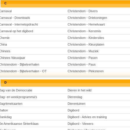
C
Carnaval
Christendom - Divers
Carnaval - Downloads
Christendom - Driekoningen
Carnaval - Internetopdracht
Christendom - Hemelvaart
Carnaval op het digibord
Christendom - Kerstmis
Chemie
Christendom - Kindersites
China
Christendom - Kleurplaten
Chinees
Christendom - Muziek
Chinees Nieuwjaar
Christendom - Pasen
Christendom - Bijbelverhalen
Christendom - Paus
Christendom - Bijbelverhalen - OT
Christendom - Pinksteren
D
Dag van de Democratie
Dieren in het wild
Dag- en weekprogramma's
Dierendag
Dagritmekaarten
Dierentuinen
Dalton
Digibord
Dankdag
Digibord - Advies en training
De Amerikaanse Sinterklaas
Digibord - Viewers