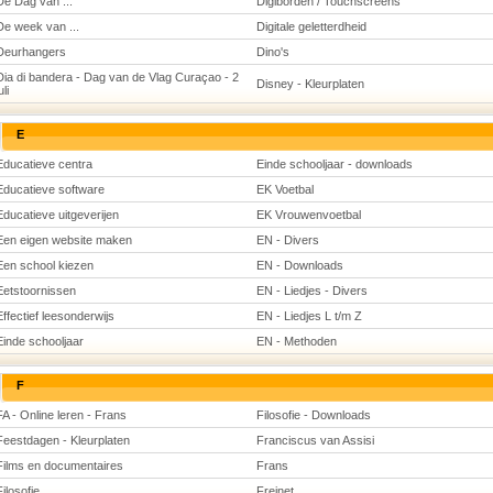
De Dag van ...
Digiborden / Touchscreens
De week van ...
Digitale geletterdheid
Deurhangers
Dino's
Dia di bandera - Dag van de Vlag Curaçao - 2
Disney - Kleurplaten
uli
E
Educatieve centra
Einde schooljaar - downloads
Educatieve software
EK Voetbal
Educatieve uitgeverijen
EK Vrouwenvoetbal
Een eigen website maken
EN - Divers
Een school kiezen
EN - Downloads
Eetstoornissen
EN - Liedjes - Divers
Effectief leesonderwijs
EN - Liedjes L t/m Z
Einde schooljaar
EN - Methoden
F
FA - Online leren - Frans
Filosofie - Downloads
Feestdagen - Kleurplaten
Franciscus van Assisi
Films en documentaires
Frans
Filosofie
Freinet