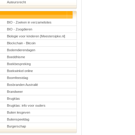
Auteursrecht
Schoolmanagement
Schoolreis
Sinterklaas
Valentijn
Voetbal
BIO - Zoeken in verzamelsites
Voorleesdagen
BIO - Zoogdieren
Winter
Zomer
Biologie voor kinderen [Meestersipke.nl]
Blockchain - Bitcoin
Bodemdierendagen
Boeddhisme
Boekbespreking
Boekwinkel online
Boomfeestdag
Bosbranden Australië
Brandweer
Brugklas
Brugklas: info voor ouders
Buiten lesgeven
Buitenspeeldag
Burgerschap