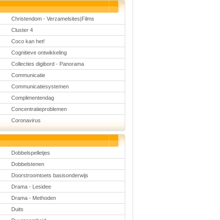
Christendom - Verzamelsites|Films
Cluster 4
Coco kan het!
Cognitieve ontwikkeling
Collecties digibord - Panorama
Communicatie
Communicatiesystemen
Complimentendag
Concentratieproblemen
Coronavirus
Dobbelspelletjes
Dobbelstenen
Doorstroomtoets basisonderwijs
Drama - Lesidee
Drama - Methoden
Duits