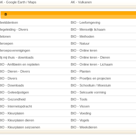
AK - Google Earth / Maps
AK - Vulkanen
B
Beelddenken
BIO - Leefomgeving
Begeleiding - Divers
BIO - Menselijk lichaam
Belonen
BIO - Methoden
Beroepen
BIO - Natuur
Beroepsverenigingen
BIO - Online leren
Bij mij thuis - downloads
BIO - Online leren - Dieren
BIO - Amfibieën en reptielen
BIO - Online leren - Lichaam
BIO - Dieren - Divers
BIO - Planten
BIO - Divers
BIO - Proefjes en projecten
BIO - Downloads
BIO - Schooltuin / Moestuin
BIO - Geleedpotigen
BIO - Seksuele vorming
BIO - Gezondheid
BIO - Tools
BIO - Internetopdracht
BIO - Vissen
BIO - Kleurplaten
BIO - Voeding
BIO - Kleurplaten dieren
BIO - Vogels
BIO - Kleurplaten seizoenen
BIO - Weekdieren