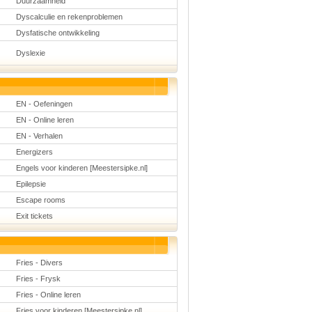
Duurzaamheid
Dyscalculie en rekenproblemen
Dysfatische ontwikkeling
Dyslexie
EN - Oefeningen
EN - Online leren
EN - Verhalen
Energizers
Engels voor kinderen [Meestersipke.nl]
Epilepsie
Escape rooms
Exit tickets
Fries - Divers
Fries - Frysk
Fries - Online leren
Fries voor kinderen [Meestersipke.nl]