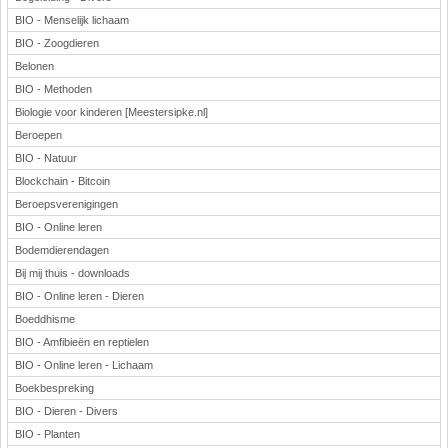
BIO - Menselijk lichaam
BIO - Zoogdieren
Belonen
BIO - Methoden
Biologie voor kinderen [Meestersipke.nl]
Beroepen
BIO - Natuur
Blockchain - Bitcoin
Beroepsverenigingen
BIO - Online leren
Bodemdierendagen
Bij mij thuis - downloads
BIO - Online leren - Dieren
Boeddhisme
BIO - Amfibieën en reptielen
BIO - Online leren - Lichaam
Boekbespreking
BIO - Dieren - Divers
BIO - Planten