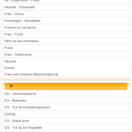
FA - Online leren - Frans
Filosofie - Downloads
Fries - Divers
Feestdagen - Kleurplaten
Franciscus van Assisi
Fries - Frysk
Films en documentaires
Frans
Fries - Online leren
Filosofie
Freinet
Fries voor kinderen [Meestersipke.nl]
G
GD - Internetopdracht
GS - Methoden
GS - Tvk 5d Ontdekkingsreizen
Gedrag
GS - Online leren
GS - Tvk 6a De Republiek