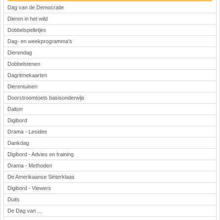
Dag van de Democratie
Dieren in het wild
Dobbelspelletjes
Dag- en weekprogramma's
Dierendag
Dobbelstenen
Dagritmekaarten
Dierentuinen
Doorstroomtoets basisonderwijs
Dalton
Digibord
Drama - Lesidee
Dankdag
Digibord - Advies en training
Drama - Methoden
De Amerikaanse Sinterklaas
Digibord - Viewers
Duits
De Dag van ...