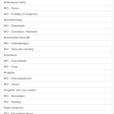
Boekwinkel online
BIO - Divers
BIO - Proefjes en projecten
Boomfeestdag
BIO - Downloads
BIO - Schooltuin / Moestuin
Bosbranden Australië
BIO - Geleedpotigen
BIO - Seksuele vorming
Brandweer
BIO - Gezondheid
BIO - Tools
Brugklas
BIO - Internetopdracht
BIO - Vissen
Brugklas: info voor ouders
BIO - Kleurplaten
BIO - Voeding
Buiten lesgeven
BIO - Kleurplaten dieren