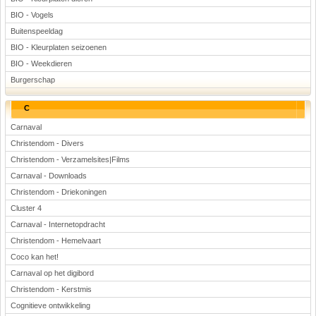
BIO - Vogels
Buitenspeeldag
BIO - Kleurplaten seizoenen
BIO - Weekdieren
Burgerschap
C
Carnaval
Christendom - Divers
Christendom - Verzamelsites|Films
Carnaval - Downloads
Christendom - Driekoningen
Cluster 4
Carnaval - Internetopdracht
Christendom - Hemelvaart
Coco kan het!
Carnaval op het digibord
Christendom - Kerstmis
Cognitieve ontwikkeling