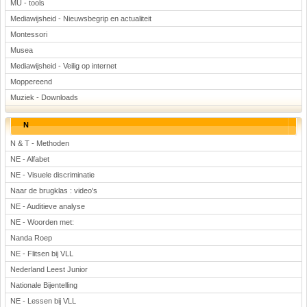
MU - tools
Mediawijsheid - Nieuwsbegrip en actualiteit
Montessori
Musea
Mediawijsheid - Veilig op internet
Moppereend
Muziek - Downloads
N
N & T - Methoden
NE - Alfabet
NE - Visuele discriminatie
Naar de brugklas : video's
NE - Auditieve analyse
NE - Woorden met:
Nanda Roep
NE - Flitsen bij VLL
Nederland Leest Junior
Nationale Bijentelling
NE - Lessen bij VLL