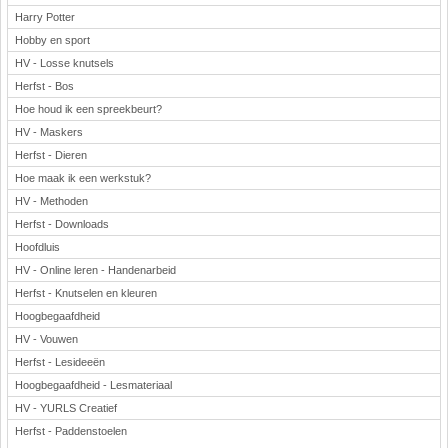
Harry Potter
Hobby en sport
HV - Losse knutsels
Herfst - Bos
Hoe houd ik een spreekbeurt?
HV - Maskers
Herfst - Dieren
Hoe maak ik een werkstuk?
HV - Methoden
Herfst - Downloads
Hoofdluis
HV - Online leren - Handenarbeid
Herfst - Knutselen en kleuren
Hoogbegaafdheid
HV - Vouwen
Herfst - Lesideeën
Hoogbegaafdheid - Lesmateriaal
HV - YURLS Creatief
Herfst - Paddenstoelen