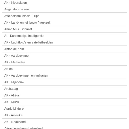
AK - Kleurplaten
Angststoornissen
Afscheidsmusicals - Tips
AK - Land- en tuinbouw / veeteelt
Annie M.G. Schmidt
AI - Kunstmatige Intelligentie
AK - Luchtfoto's en satellietbeelden
Anton de Kom
AK - Aardbevingen
AK - Methoden
Aruba
AK - Aardbevingen en vulkanen
AK - Mijnbouw
Arubadag
AK - Afrika
AK - Milieu
Astrid Lindgren
AK - Amerika
AK - Nederland
Attractieparken - buitenland