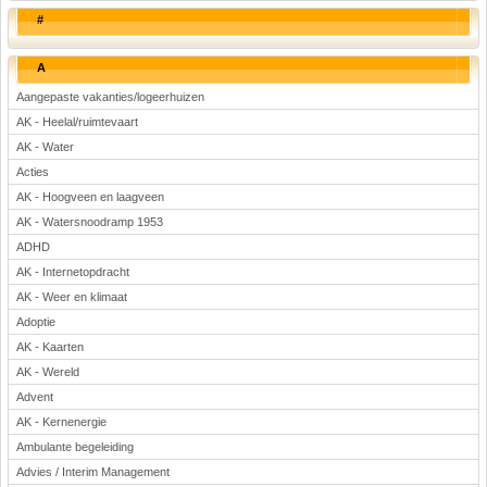
#
A
Aangepaste vakanties/logeerhuizen
AK - Heelal/ruimtevaart
AK - Water
Acties
AK - Hoogveen en laagveen
AK - Watersnoodramp 1953
ADHD
AK - Internetopdracht
AK - Weer en klimaat
Adoptie
AK - Kaarten
AK - Wereld
Advent
AK - Kernenergie
Ambulante begeleiding
Advies / Interim Management