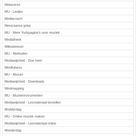
Metaverse
MU - Liedjes
Mediacoach
Mexicaanse griep
MU - Meer Yurlspagina's over muziek
Mediatheek
Milieubewust
MU - Methoden
Mediawijsheid - Doe mee!
Mindfulness
MU - Mozart
Mediawijsheid - Downloads
Mindmapping
MU - Muziekinstrumenten
Mediawijsheid - Lesmateriaal bestellen
Modderdag
MU - Online muziek maken
Mediawijsheid - Lesmateriaal online
Moederdag