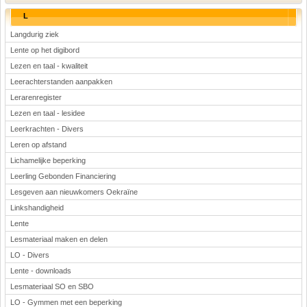
L
Langdurig ziek
Lente op het digibord
Lezen en taal - kwaliteit
Leerachterstanden aanpakken
Lerarenregister
Lezen en taal - lesidee
Leerkrachten - Divers
Leren op afstand
Lichamelijke beperking
Leerling Gebonden Financiering
Lesgeven aan nieuwkomers Oekraïne
Linkshandigheid
Lente
Lesmateriaal maken en delen
LO - Divers
Lente - downloads
Lesmateriaal SO en SBO
LO - Gymmen met een beperking