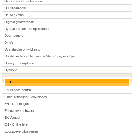
Digiborden / Touchscreens
Duurzaamheid
De week van ...
Digitale geletterdheid
Dyscalculie en rekenproblemen
Deurhangers
Dino's
Dysfatische ontwikkeling
Dia di bandera - Dag van de Vlag Curaçao - 2 juli
Disney - Kleurplaten
Dyslexie
E
Educatieve centra
Einde schooljaar - downloads
EN - Oefeningen
Educatieve software
EK Voetbal
EN - Online leren
Educatieve uitgeverijen