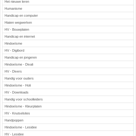
Het nieuwe leren
Humanisme
Handicap en computer
Hiaten wegwerken
HV - Bouwplaten
Handicap en internet
Hindoeïsme
HV - Digibord
Handicap en jongeren
Hindoeïsme - Divali
HV - Divers
Handig voor ouders
Hindoeïsme - Holi
HV - Downloads
Handig voor schoolleiders
Hindoeïsme - Kleurplaten
HV - Knutselsites
Handpoppen
Hindoeïsme - Lesidee
HV - Lesidee