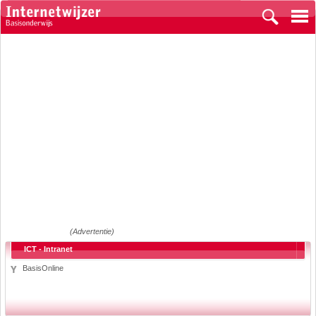
(Advertentie)
ICT - Intranet
BasisOnline