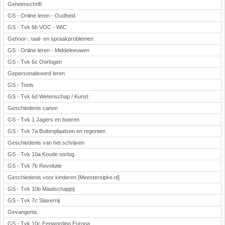
Geheimschrift
GS - Online leren - Oudheid
GS - Tvk 6b VOC - WIC
Gehoor-, taal- en spraakproblemen
GS - Online leren - Middeleeuwen
GS - Tvk 6c Oorlogen
Gepersonaliseerd leren
GS - Tools
GS - Tvk 6d Wetenschap / Kunst
Geschiedenis canon
GS - Tvk 1 Jagers en boeren
GS - Tvk 7a Buitenplaatsen en regenten
Geschiedenis van het schrijven
GS - Tvk 10a Koude oorlog
GS - Tvk 7b Revolutie
Geschiedenis voor kinderen [Meestersipke.nl]
GS - Tvk 10b Maatschappij
GS - Tvk 7c Slavernij
Gevangenis
GS - Tvk 10c Eenwording Europa