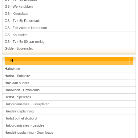
GS - Werkstukken
GS - Kleurplaten
GS - Tvk 5b Reformatie
GS - Zelf zoeken in bronnen
GS - Knutselen
GS - Tvk 5c 80 jaar oorlog
Gulden Sporenslag
H
Halloween
Herfst - Schooltv
Hulp aan ouders
Halloween - Downloads
Herfst - Spelletjes
Hulporganisaties - Kleurplaten
Handelingsplanning
Herfst op het digibord
Hulporganisaties - Lesidee
Handelingsplanning - Downloads