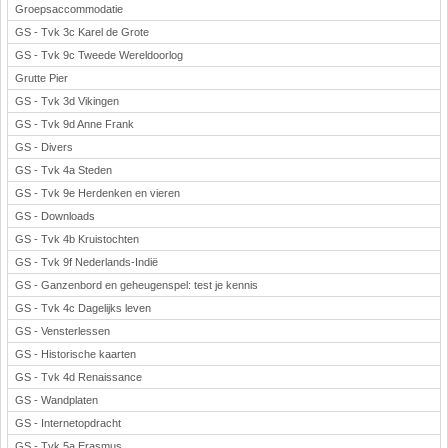
Groepsaccommodatie
GS - Tvk 3c Karel de Grote
GS - Tvk 9c Tweede Wereldoorlog
Grutte Pier
GS - Tvk 3d Vikingen
GS - Tvk 9d Anne Frank
GS - Divers
GS - Tvk 4a Steden
GS - Tvk 9e Herdenken en vieren
GS - Downloads
GS - Tvk 4b Kruistochten
GS - Tvk 9f Nederlands-Indië
GS - Ganzenbord en geheugenspel: test je kennis
GS - Tvk 4c Dagelijks leven
GS - Vensterlessen
GS - Historische kaarten
GS - Tvk 4d Renaissance
GS - Wandplaten
GS - Internetopdracht
GS - Tvk 5a Erasmus