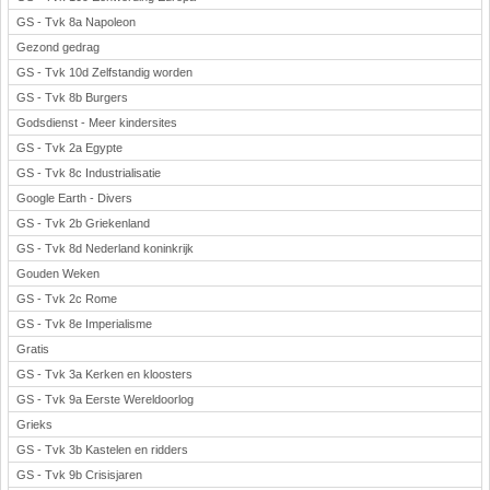
GS - Tvk 8a Napoleon
Gezond gedrag
GS - Tvk 10d Zelfstandig worden
GS - Tvk 8b Burgers
Godsdienst - Meer kindersites
GS - Tvk 2a Egypte
GS - Tvk 8c Industrialisatie
Google Earth - Divers
GS - Tvk 2b Griekenland
GS - Tvk 8d Nederland koninkrijk
Gouden Weken
GS - Tvk 2c Rome
GS - Tvk 8e Imperialisme
Gratis
GS - Tvk 3a Kerken en kloosters
GS - Tvk 9a Eerste Wereldoorlog
Grieks
GS - Tvk 3b Kastelen en ridders
GS - Tvk 9b Crisisjaren