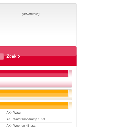
Home
Suggesties
Adverteren
(Advertentie)
Eigen
startpagina
Vakken
Aardrijkskunde
Biologie
Engels
Frans, Duits,
Chinees, Spaans
Geschiedenis
Handvaardigheid en
Tekenen
Kunst en Cultuur
Levensbeschouwing
Lichamelijke
opvoeding
Mediawijsheid
Muziek
AK - Water
Rekenen
AK - Watersnoodramp 1953
Scheikunde
Schrijven
AK - Weer en klimaat