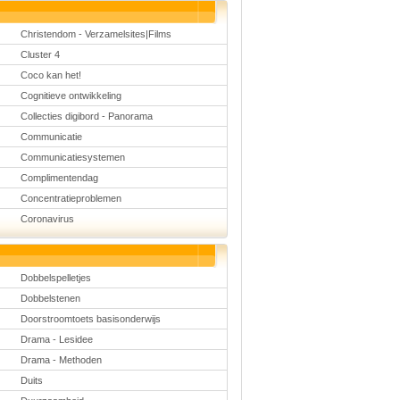
Christendom - Verzamelsites|Films
Cluster 4
Coco kan het!
Cognitieve ontwikkeling
Collecties digibord - Panorama
Communicatie
Communicatiesystemen
Complimentendag
Concentratieproblemen
Coronavirus
Dobbelspelletjes
Dobbelstenen
Doorstroomtoets basisonderwijs
Drama - Lesidee
Drama - Methoden
Duits