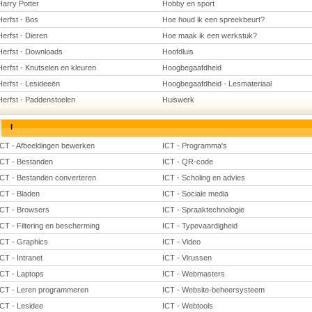
Harry Potter
Hobby en sport
Herfst - Bos
Hoe houd ik een spreekbeurt?
Herfst - Dieren
Hoe maak ik een werkstuk?
Herfst - Downloads
Hoofdluis
Herfst - Knutselen en kleuren
Hoogbegaafdheid
Herfst - Lesideeën
Hoogbegaafdheid - Lesmateriaal
Herfst - Paddenstoelen
Huiswerk
I
ICT - Afbeeldingen bewerken
ICT - Programma's
ICT - Bestanden
ICT - QR-code
ICT - Bestanden converteren
ICT - Scholing en advies
ICT - Bladen
ICT - Sociale media
ICT - Browsers
ICT - Spraaktechnologie
ICT - Filtering en bescherming
ICT - Typevaardigheid
ICT - Graphics
ICT - Video
ICT - Intranet
ICT - Virussen
ICT - Laptops
ICT - Webmasters
ICT - Leren programmeren
ICT - Website-beheersysteem
ICT - Lesidee
ICT - Webtools