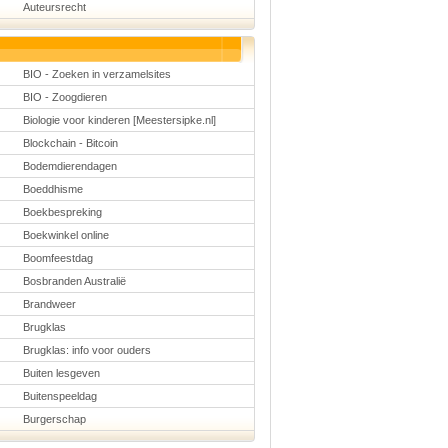
Auteursrecht
Schoolmanagement
Schoolreis
Sinterklaas
Valentijn
Voetbal
BIO - Zoeken in verzamelsites
Voorleesdagen
BIO - Zoogdieren
Winter
Zomer
Biologie voor kinderen [Meestersipke.nl]
Blockchain - Bitcoin
Bodemdierendagen
Boeddhisme
Boekbespreking
Boekwinkel online
Boomfeestdag
Bosbranden Australië
Brandweer
Brugklas
Brugklas: info voor ouders
Buiten lesgeven
Buitenspeeldag
Burgerschap