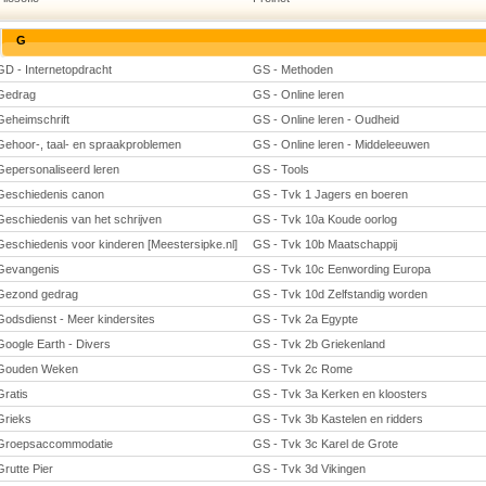
G
GD - Internetopdracht
GS - Methoden
Gedrag
GS - Online leren
Geheimschrift
GS - Online leren - Oudheid
Gehoor-, taal- en spraakproblemen
GS - Online leren - Middeleeuwen
Gepersonaliseerd leren
GS - Tools
Geschiedenis canon
GS - Tvk 1 Jagers en boeren
Geschiedenis van het schrijven
GS - Tvk 10a Koude oorlog
Geschiedenis voor kinderen [Meestersipke.nl]
GS - Tvk 10b Maatschappij
Gevangenis
GS - Tvk 10c Eenwording Europa
Gezond gedrag
GS - Tvk 10d Zelfstandig worden
Godsdienst - Meer kindersites
GS - Tvk 2a Egypte
Google Earth - Divers
GS - Tvk 2b Griekenland
Gouden Weken
GS - Tvk 2c Rome
Gratis
GS - Tvk 3a Kerken en kloosters
Grieks
GS - Tvk 3b Kastelen en ridders
Groepsaccommodatie
GS - Tvk 3c Karel de Grote
Grutte Pier
GS - Tvk 3d Vikingen