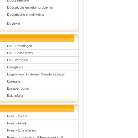
Duurzaamheid
Dyscalculie en rekenproblemen
Dysfatische ontwikkeling
Dyslexie
EN - Oefeningen
EN - Online leren
EN - Verhalen
Energizers
Engels voor kinderen [Meestersipke.nl]
Epilepsie
Escape rooms
Exit tickets
Fries - Divers
Fries - Frysk
Fries - Online leren
Fries voor kinderen [Meestersipke.nl]