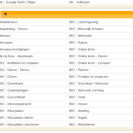
AK - Google Earth / Maps
AK - Vulkanen
B
Beelddenken
BIO - Leefomgeving
Begeleiding - Divers
BIO - Menselijk lichaam
Belonen
BIO - Methoden
Beroepen
BIO - Natuur
Beroepsverenigingen
BIO - Online leren
Bij mij thuis - downloads
BIO - Online leren - Dieren
BIO - Amfibieën en reptielen
BIO - Online leren - Lichaam
BIO - Dieren - Divers
BIO - Planten
BIO - Divers
BIO - Proefjes en projecten
BIO - Downloads
BIO - Schooltuin / Moestuin
BIO - Geleedpotigen
BIO - Seksuele vorming
BIO - Gezondheid
BIO - Tools
BIO - Internetopdracht
BIO - Vissen
BIO - Kleurplaten
BIO - Voeding
BIO - Kleurplaten dieren
BIO - Vogels
BIO - Kleurplaten seizoenen
BIO - Weekdieren