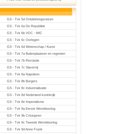
GS - Tvk 5d Ontdekkingsreizen
GS - Tvk 6a De Republiek
GS - Tvk 6b VOC - WIC
GS - Tvk 6c Oorlogen
GS - Tvk 6d Wetenschap / Kunst
GS - Tvk 7a Buitenplaatsen en regenten
GS - Tvk 7b Revolutie
GS - Tvk 7c Slavernij
GS - Tvk 8a Napoleon
GS - Tvk 8b Burgers
GS - Tvk 8c Industrialisatie
GS - Tvk 8d Nederland koninkrijk
GS - Tvk 8e Imperialisme
GS - Tvk 9a Eerste Wereldoorlog
GS - Tvk 9b Crisisjaren
GS - Tvk 9c Tweede Wereldoorlog
GS - Tvk 9d Anne Frank