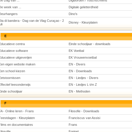
De Dag van ...
Digiborden / Touchscreens
De week van ...
Digitale geletterdheid
Deurhangers
Dino's
Dia di bandera - Dag van de Vlag Curaçao - 2
Disney - Kleurplaten
uli
E
Educatieve centra
Einde schooljaar - downloads
Educatieve software
EK Voetbal
Educatieve uitgeverijen
EK Vrouwenvoetbal
Een eigen website maken
EN - Divers
Een school kiezen
EN - Downloads
Eetstoornissen
EN - Liedjes - Divers
Effectief leesonderwijs
EN - Liedjes L t/m Z
Einde schooljaar
EN - Methoden
F
FA - Online leren - Frans
Filosofie - Downloads
Feestdagen - Kleurplaten
Franciscus van Assisi
Films en documentaires
Frans
Filosofie
Freinet