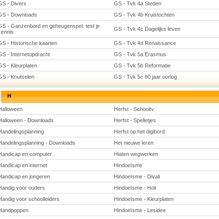
GS - Divers
GS - Tvk 4a Steden
GS - Downloads
GS - Tvk 4b Kruistochten
GS - Ganzenbord en geheugenspel: test je
GS - Tvk 4c Dagelijks leven
kennis
GS - Historische kaarten
GS - Tvk 4d Renaissance
GS - Internetopdracht
GS - Tvk 5a Erasmus
GS - Kleurplaten
GS - Tvk 5b Reformatie
GS - Knutselen
GS - Tvk 5c 80 jaar oorlog
H
Halloween
Herfst - Schooltv
Halloween - Downloads
Herfst - Spelletjes
Handelingsplanning
Herfst op het digibord
Handelingsplanning - Downloads
Het nieuwe leren
Handicap en computer
Hiaten wegwerken
Handicap en internet
Hindoeïsme
Handicap en jongeren
Hindoeïsme - Divali
Handig voor ouders
Hindoeïsme - Holi
Handig voor schoolleiders
Hindoeïsme - Kleurplaten
Handpoppen
Hindoeïsme - Lesidee