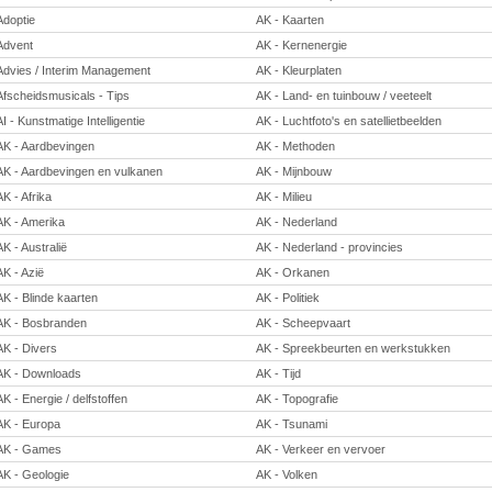
Adoptie
AK - Kaarten
Advent
AK - Kernenergie
Advies / Interim Management
AK - Kleurplaten
Afscheidsmusicals - Tips
AK - Land- en tuinbouw / veeteelt
AI - Kunstmatige Intelligentie
AK - Luchtfoto's en satellietbeelden
AK - Aardbevingen
AK - Methoden
AK - Aardbevingen en vulkanen
AK - Mijnbouw
AK - Afrika
AK - Milieu
AK - Amerika
AK - Nederland
AK - Australië
AK - Nederland - provincies
AK - Azië
AK - Orkanen
AK - Blinde kaarten
AK - Politiek
AK - Bosbranden
AK - Scheepvaart
AK - Divers
AK - Spreekbeurten en werkstukken
AK - Downloads
AK - Tijd
AK - Energie / delfstoffen
AK - Topografie
AK - Europa
AK - Tsunami
AK - Games
AK - Verkeer en vervoer
AK - Geologie
AK - Volken