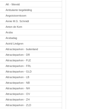
Taal en lezen
AK - Wereld
Techniek
Verkeer
Ambulante begeleiding
Angststoornissen
Onderwerpen
Annie M.G. Schmidt
Afscheidsmusicals
2026
Anton de Kom
Apps en tablets
Aruba
Carnaval
Downloads
Arubadag
basisonderwijs
Astrid Lindgren
Herfst
IB
Attractieparken - buitenland
ICT
Attractieparken - DR
Internetopdrachten
Kerstmis
Attractieparken - FLE
Kinder-/Jeugdboeken
Attractieparken - FRL
Kleurplaten
Attractieparken - GLD
Koningsdag
Lente
Attractieparken - LB
Methoden
Attractieparken - NB
Onderbouw PO
Onderwijssystemen
Attractieparken - NH
Ouders
Attractieparken - OV
Pasen
Passend onderwijs
Attractieparken - ZH
Rekenwerkbladen
Attractieparken - ZLD
Scheikunde