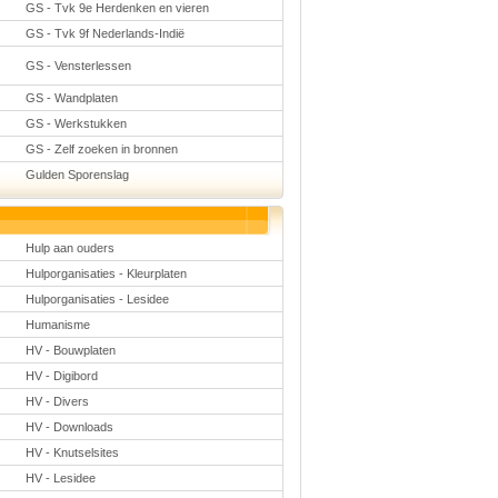
GS - Tvk 9e Herdenken en vieren
GS - Tvk 9f Nederlands-Indië
GS - Vensterlessen
GS - Wandplaten
GS - Werkstukken
GS - Zelf zoeken in bronnen
Gulden Sporenslag
Hulp aan ouders
Hulporganisaties - Kleurplaten
Hulporganisaties - Lesidee
Humanisme
HV - Bouwplaten
HV - Digibord
HV - Divers
HV - Downloads
HV - Knutselsites
HV - Lesidee