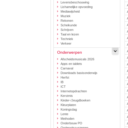
Levensbeschouwing
Lichamelijke opvoeding
Mediawijsheid
Muziek
Rekenen
Scheikunde
Schrijven
Taal en lezen
Techniek
Verkeer
Onderwerpen
Afscheidsmusicals 2026
Apps en tablets
Carnaval
Downloads basisonderwijs
Herfst
IB
ICT
Internetopdrachten
Kerstmis
Kinder-/Jeugdboeken
Kleurplaten
Koningsdag
Lente
Methoden
Onderbouw PO
Onderwijssystemen