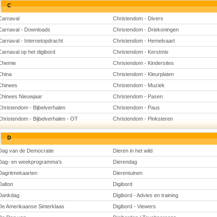
C
Carnaval
Christendom - Divers
Carnaval - Downloads
Christendom - Driekoningen
Carnaval - Internetopdracht
Christendom - Hemelvaart
Carnaval op het digibord
Christendom - Kerstmis
Chemie
Christendom - Kindersites
China
Christendom - Kleurplaten
Chinees
Christendom - Muziek
Chinees Nieuwjaar
Christendom - Pasen
Christendom - Bijbelverhalen
Christendom - Paus
Christendom - Bijbelverhalen - OT
Christendom - Pinksteren
D
Dag van de Democratie
Dieren in het wild
Dag- en weekprogramma's
Dierendag
Dagritmekaarten
Dierentuinen
Dalton
Digibord
Dankdag
Digibord - Advies en training
De Amerikaanse Sinterklaas
Digibord - Viewers