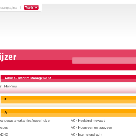
 startpagina
Advies / Interim Management
I-for-You
#
A
Aangepaste vakanties/logeerhuizen
AK - Heelal/ruimtevaart
Acties
AK - Hoogveen en laagveen
ADHD
AK - Internetopdracht