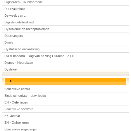
Digiborden / Touchscreens
Duurzaamheid
De week van ...
Digitale geletterdheid
Dyscalculie en rekenproblemen
Deurhangers
Dino's
Dysfatische ontwikkeling
Dia di bandera - Dag van de Vlag Curaçao - 2 juli
Disney - Kleurplaten
Dyslexie
E
Educatieve centra
Einde schooljaar - downloads
EN - Oefeningen
Educatieve software
EK Voetbal
EN - Online leren
Educatieve uitgeverijen