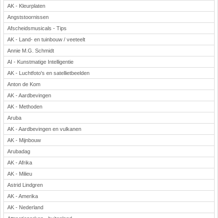
AK - Kleurplaten
Angststoornissen
Afscheidsmusicals - Tips
AK - Land- en tuinbouw / veeteelt
Annie M.G. Schmidt
AI - Kunstmatige Intelligentie
AK - Luchtfoto's en satellietbeelden
Anton de Kom
AK - Aardbevingen
AK - Methoden
Aruba
AK - Aardbevingen en vulkanen
AK - Mijnbouw
Arubadag
AK - Afrika
AK - Milieu
Astrid Lindgren
AK - Amerika
AK - Nederland