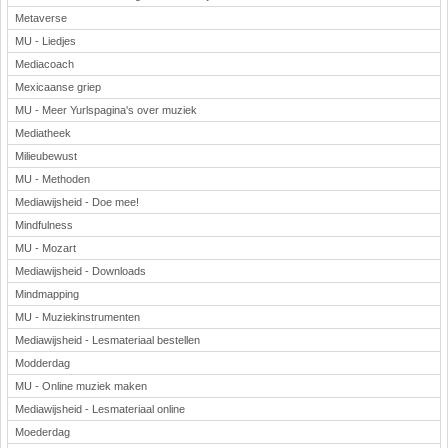
Metaverse
MU - Liedjes
Mediacoach
Mexicaanse griep
MU - Meer Yurlspagina's over muziek
Mediatheek
Milieubewust
MU - Methoden
Mediawijsheid - Doe mee!
Mindfulness
MU - Mozart
Mediawijsheid - Downloads
Mindmapping
MU - Muziekinstrumenten
Mediawijsheid - Lesmateriaal bestellen
Modderdag
MU - Online muziek maken
Mediawijsheid - Lesmateriaal online
Moederdag