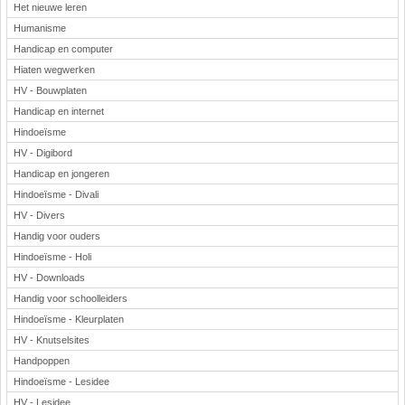
Het nieuwe leren
Humanisme
Handicap en computer
Hiaten wegwerken
HV - Bouwplaten
Handicap en internet
Hindoeïsme
HV - Digibord
Handicap en jongeren
Hindoeïsme - Divali
HV - Divers
Handig voor ouders
Hindoeïsme - Holi
HV - Downloads
Handig voor schoolleiders
Hindoeïsme - Kleurplaten
HV - Knutselsites
Handpoppen
Hindoeïsme - Lesidee
HV - Lesidee