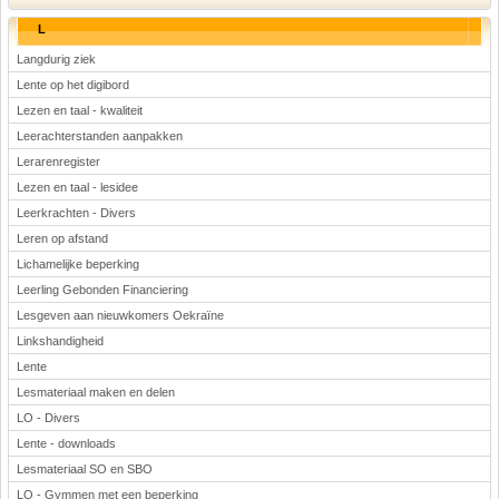
L
Langdurig ziek
Lente op het digibord
Lezen en taal - kwaliteit
Leerachterstanden aanpakken
Lerarenregister
Lezen en taal - lesidee
Leerkrachten - Divers
Leren op afstand
Lichamelijke beperking
Leerling Gebonden Financiering
Lesgeven aan nieuwkomers Oekraïne
Linkshandigheid
Lente
Lesmateriaal maken en delen
LO - Divers
Lente - downloads
Lesmateriaal SO en SBO
LO - Gymmen met een beperking