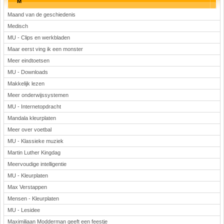
M
Maand van de geschiedenis
Medisch
MU - Clips en werkbladen
Maar eerst ving ik een monster
Meer eindtoetsen
MU - Downloads
Makkelijk lezen
Meer onderwijssystemen
MU - Internetopdracht
Mandala kleurplaten
Meer over voetbal
MU - Klassieke muziek
Martin Luther Kingdag
Meervoudige intelligentie
MU - Kleurplaten
Max Verstappen
Mensen - Kleurplaten
MU - Lesidee
Maximiliaan Modderman geeft een feestje