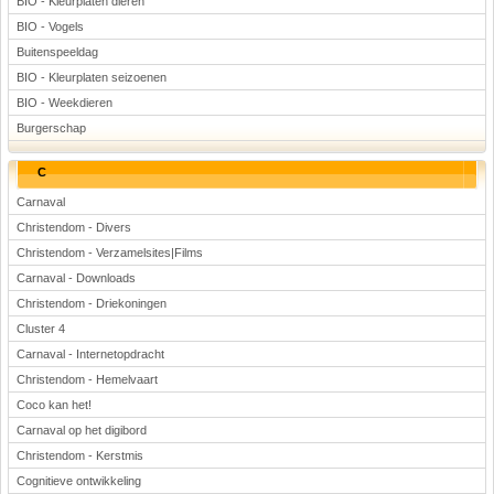
BIO - Kleurplaten dieren
BIO - Vogels
Buitenspeeldag
BIO - Kleurplaten seizoenen
BIO - Weekdieren
Burgerschap
C
Carnaval
Christendom - Divers
Christendom - Verzamelsites|Films
Carnaval - Downloads
Christendom - Driekoningen
Cluster 4
Carnaval - Internetopdracht
Christendom - Hemelvaart
Coco kan het!
Carnaval op het digibord
Christendom - Kerstmis
Cognitieve ontwikkeling