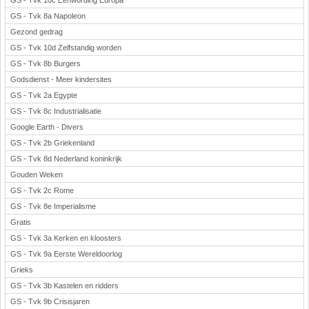
GS - Tvk 10c Eenwording Europa
GS - Tvk 8a Napoleon
Gezond gedrag
GS - Tvk 10d Zelfstandig worden
GS - Tvk 8b Burgers
Godsdienst - Meer kindersites
GS - Tvk 2a Egypte
GS - Tvk 8c Industrialisatie
Google Earth - Divers
GS - Tvk 2b Griekenland
GS - Tvk 8d Nederland koninkrijk
Gouden Weken
GS - Tvk 2c Rome
GS - Tvk 8e Imperialisme
Gratis
GS - Tvk 3a Kerken en kloosters
GS - Tvk 9a Eerste Wereldoorlog
Grieks
GS - Tvk 3b Kastelen en ridders
GS - Tvk 9b Crisisjaren