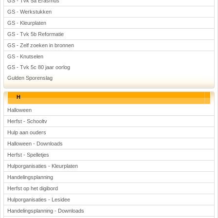
GS - Tvk 5a Erasmus
GS - Werkstukken
GS - Kleurplaten
GS - Tvk 5b Reformatie
GS - Zelf zoeken in bronnen
GS - Knutselen
GS - Tvk 5c 80 jaar oorlog
Gulden Sporenslag
H
Halloween
Herfst - Schooltv
Hulp aan ouders
Halloween - Downloads
Herfst - Spelletjes
Hulporganisaties - Kleurplaten
Handelingsplanning
Herfst op het digibord
Hulporganisaties - Lesidee
Handelingsplanning - Downloads