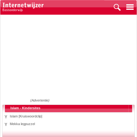
(Advertentie)
Islam - Kindersites
Islam [Kruiswoordclip]
Mekka legpuzzel