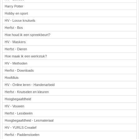
Harry Potter
Hobby en sport
HV - Losse knutsels
Herfst - Bos
Hoe houd ik een spreekbeurt?
HV - Maskers
Herfst - Dieren
Hoe maak ik een werkstuk?
HV - Methoden
Herfst - Downloads
Hoofdluis
HV - Online leren - Handenarbeid
Herfst - Knutselen en kleuren
Hoogbegaafdheid
HV - Vouwen
Herfst - Lesideeën
Hoogbegaafdheid - Lesmateriaal
HV - YURLS Creatief
Herfst - Paddenstoelen