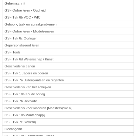
Geheimschrift
GS - Online leren - Oudheid
GS - Tvk 6b VOC - WIC
Gehoor-, taal- en spraakproblemen
GS - Online leren - Middeleeuwen
GS - Tvk 6c Oorlogen
Gepersonaliseerd leren
GS - Tools
GS - Tvk 6d Wetenschap / Kunst
Geschiedenis canon
GS - Tvk 1 Jagers en boeren
GS - Tvk 7a Buitenplaatsen en regenten
Geschiedenis van het schrijven
GS - Tvk 10a Koude oorlog
GS - Tvk 7b Revolutie
Geschiedenis voor kinderen [Meestersipke.nl]
GS - Tvk 10b Maatschappij
GS - Tvk 7c Slavernij
Gevangenis