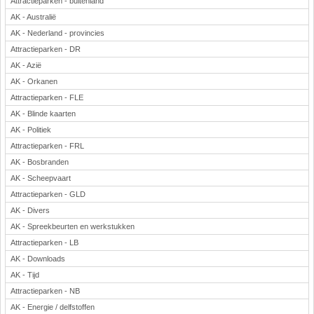
Attractieparken - buitenland
AK - Australië
AK - Nederland - provincies
Attractieparken - DR
AK - Azië
AK - Orkanen
Attractieparken - FLE
AK - Blinde kaarten
AK - Politiek
Attractieparken - FRL
AK - Bosbranden
AK - Scheepvaart
Attractieparken - GLD
AK - Divers
AK - Spreekbeurten en werkstukken
Attractieparken - LB
AK - Downloads
AK - Tijd
Attractieparken - NB
AK - Energie / delfstoffen