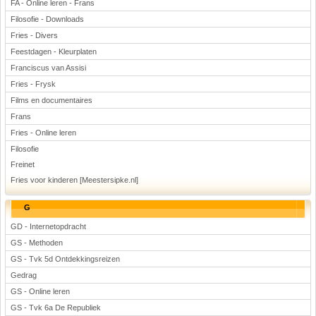
FA - Online leren - Frans
Filosofie - Downloads
Fries - Divers
Feestdagen - Kleurplaten
Franciscus van Assisi
Fries - Frysk
Films en documentaires
Frans
Fries - Online leren
Filosofie
Freinet
Fries voor kinderen [Meestersipke.nl]
G
GD - Internetopdracht
GS - Methoden
GS - Tvk 5d Ontdekkingsreizen
Gedrag
GS - Online leren
GS - Tvk 6a De Republiek