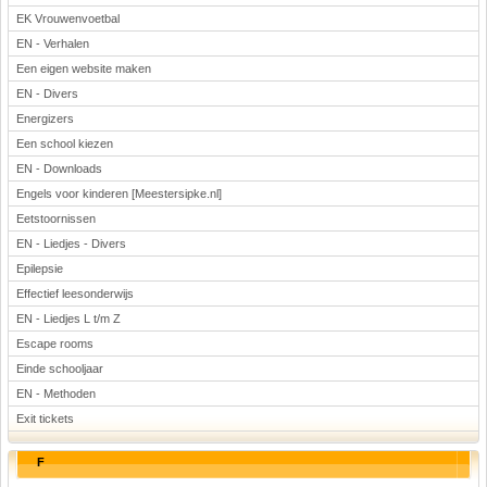
EK Vrouwenvoetbal
EN - Verhalen
Een eigen website maken
EN - Divers
Energizers
Een school kiezen
EN - Downloads
Engels voor kinderen [Meestersipke.nl]
Eetstoornissen
EN - Liedjes - Divers
Epilepsie
Effectief leesonderwijs
EN - Liedjes L t/m Z
Escape rooms
Einde schooljaar
EN - Methoden
Exit tickets
F