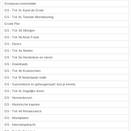
Groepsaccommodatie
GS - Tvk 3c Karel de Grote
GS - Tvk 9c Tweede Wereldoorlog
Grutte Pier
GS - Tvk 3d Vikingen
GS - Tvk 9d Anne Frank
GS - Divers
GS - Tvk 4a Steden
GS - Tvk 9e Herdenken en vieren
GS - Downloads
GS - Tvk 4b Kruistochten
GS - Tvk 9f Nederlands-Indië
GS - Ganzenbord en geheugenspel: test je kennis
GS - Tvk 4c Dagelijks leven
GS - Vensterlessen
GS - Historische kaarten
GS - Tvk 4d Renaissance
GS - Wandplaten
GS - Internetopdracht