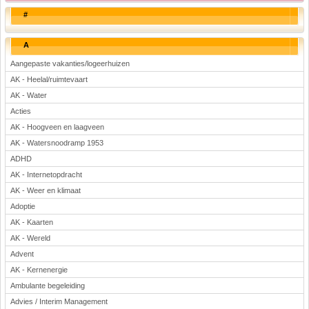
#
A
Aangepaste vakanties/logeerhuizen
AK - Heelal/ruimtevaart
AK - Water
Acties
AK - Hoogveen en laagveen
AK - Watersnoodramp 1953
ADHD
AK - Internetopdracht
AK - Weer en klimaat
Adoptie
AK - Kaarten
AK - Wereld
Advent
AK - Kernenergie
Ambulante begeleiding
Advies / Interim Management