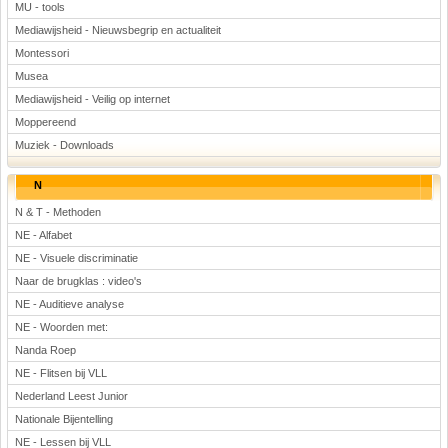
MU - tools
Mediawijsheid - Nieuwsbegrip en actualiteit
Montessori
Musea
Mediawijsheid - Veilig op internet
Moppereend
Muziek - Downloads
N
N & T - Methoden
NE - Alfabet
NE - Visuele discriminatie
Naar de brugklas : video's
NE - Auditieve analyse
NE - Woorden met:
Nanda Roep
NE - Flitsen bij VLL
Nederland Leest Junior
Nationale Bijentelling
NE - Lessen bij VLL