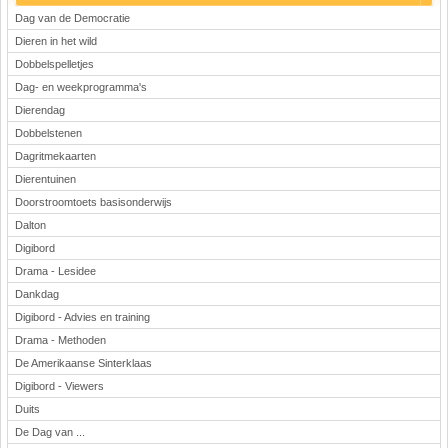
Dag van de Democratie
Dieren in het wild
Dobbelspelletjes
Dag- en weekprogramma's
Dierendag
Dobbelstenen
Dagritmekaarten
Dierentuinen
Doorstroomtoets basisonderwijs
Dalton
Digibord
Drama - Lesidee
Dankdag
Digibord - Advies en training
Drama - Methoden
De Amerikaanse Sinterklaas
Digibord - Viewers
Duits
De Dag van ...