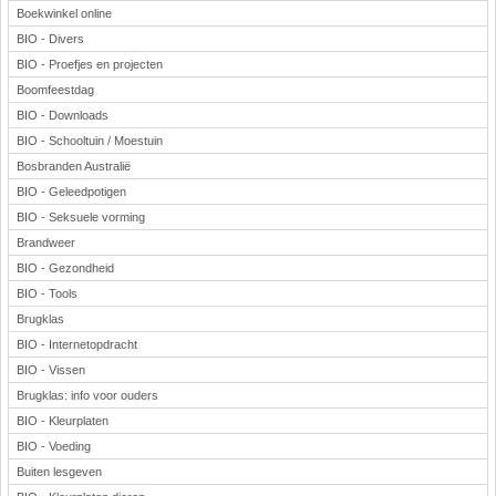
Boekwinkel online
BIO - Divers
BIO - Proefjes en projecten
Boomfeestdag
BIO - Downloads
BIO - Schooltuin / Moestuin
Bosbranden Australië
BIO - Geleedpotigen
BIO - Seksuele vorming
Brandweer
BIO - Gezondheid
BIO - Tools
Brugklas
BIO - Internetopdracht
BIO - Vissen
Brugklas: info voor ouders
BIO - Kleurplaten
BIO - Voeding
Buiten lesgeven