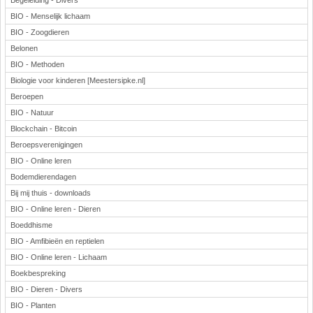
Begeleiding - Divers
BIO - Menselijk lichaam
BIO - Zoogdieren
Belonen
BIO - Methoden
Biologie voor kinderen [Meestersipke.nl]
Beroepen
BIO - Natuur
Blockchain - Bitcoin
Beroepsverenigingen
BIO - Online leren
Bodemdierendagen
Bij mij thuis - downloads
BIO - Online leren - Dieren
Boeddhisme
BIO - Amfibieën en reptielen
BIO - Online leren - Lichaam
Boekbespreking
BIO - Dieren - Divers
BIO - Planten